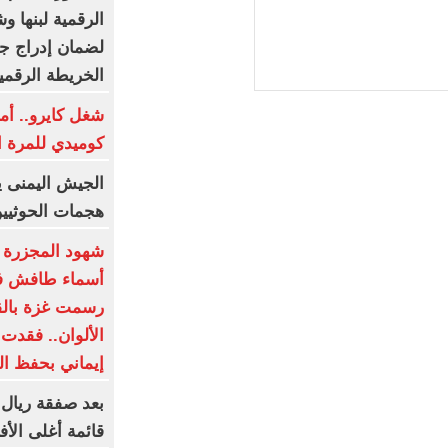
الرقمية لبنها و
لضمان إدراج جم
الخريطة الرقمي
شغل كايرو.. أم
كوميدي للمرة ال
الجيش اليمنى ي
هجمات الحوثيي
شهود المجزرة با
أسماء طافش في
رسمت غزة بالق
الألوان.. فقدت
إيماني بحفظ الف
بعد صفقة ريال 
قائمة أغلى الأف