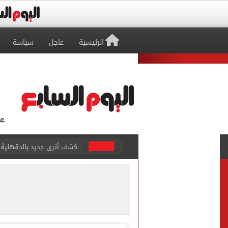
الرئيسية
عاجل
سياسة
كشف أثرى جديد بالدقهلية 
تحويلات مرورية لاستكمال ت
الأهلي يختتم مرانه الصباحي
تنسيق المرحلة الثانية.. تو
إمام عاشور يمدد تعاقده مع الأهلي لـ2030 مقابل 25 مليون