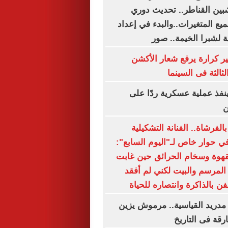
شبين القناطر.. تحديث دوري
يع المتغيرات..والبدء في إعداد
ة لشبرا الخيمة.. صور
ير كرارة يرفع شعار الأكشن
ثالثة فى السينما
نفذ عملية عسكرية ردًا على
ن
لفرشاة.. الفنانة التشكيلية
 حوار خاص لـ"اليوم السابع":
هوة وسخام الحرائق حين غابت
 المرسم والبيت لكني لم أفقد
ن بالذاكرة وانتصاره للحياة
مدريد القياسية.. مرموش يزين
ارقة فى التاريخ