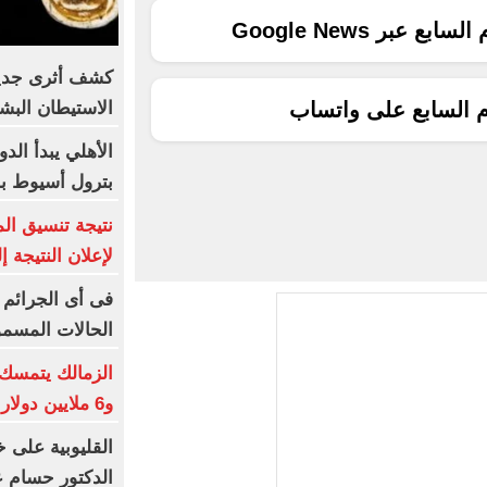
ع عبر Google News
كشف أثرى جديد 
الاستيطان البش
م السابع على واتساب
الأهلي يبدأ الد
بترول أسيوط با
نتيجة تنسيق الم
لإعلان النتيجة إل
فى أى الجرائم 
الحالات المسمو
الزمالك يتمسك 
و6 ملايين دولار كاش شرط البيع
القليوبية على خ
الدكتور حسام عب