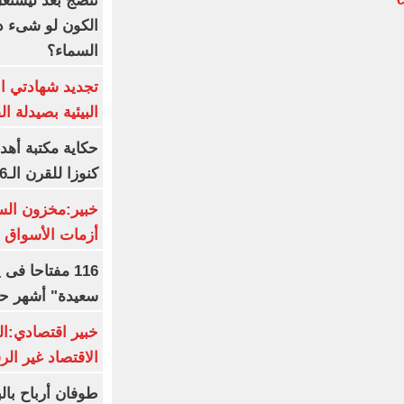
تنضج بعد ليشتغل 
الكون لو شىء دم
السماء؟
تجديد شهادتي الأ
البيئية بصيدلة ال
حكاية مكتبة أهد
كنوزا للقرن الـ16 ميلاديا
خبير:مخزون الس
أزمات الأسواق ا
116 مفتاحا فى
سعيدة" أشهر حا
خبير اقتصادي:ال
الاقتصاد غير ال