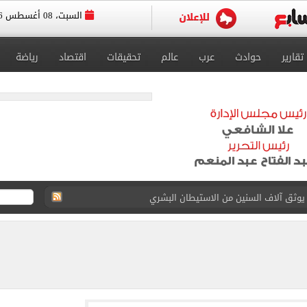
السبت، 08 أغسطس 2026
تقارير
حوادث
عرب
عالم
تحقيقات
اقتصاد
رياضة
يوثق آلاف السنين من الاستيطان البشري
نفيذ أعمال بمحور محمد حسين هيكل بالقاهرة
 فى إسبانيا.. اعرف موعد التدريب المسائي
قعات الكليات والمعاهد الموجود بها أماكن شاغرة
ا سنويا وعقد إعلاني