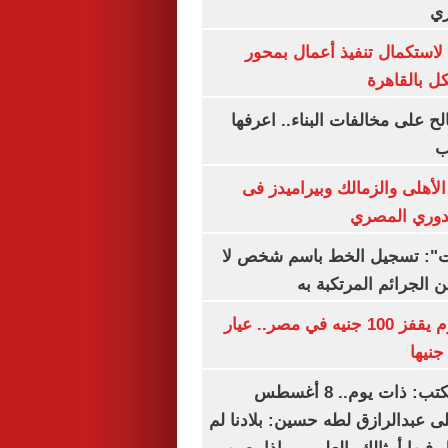
ري
لاستكمال تنفيذ أعمال بمحور
 بالقاهرة
الح على مخالفات البناء.. اعرفها
ب
لأهلى والزمالك وبيراميدز فى
لدوري المصري
ات": تسجيل الخط باسم شخص لا
 الجرائم المرتكبة به
سعر الذهب اليوم يقفز 100 جنيه في مصر.. عيار
سعيد الشحات يكتب: ذات يوم.. 8 أغسطس
خ على عبدالرازق لطه حسين: بلادنا لم