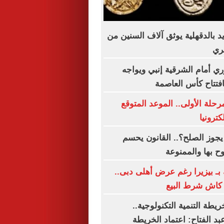
بالدقهلية يوثق آلاف السنين من
ري
وري أمام الشرقية إنبي ويواجه
فتتاح كأس العاصمة
رحلة الأولى.. الموعد المتوقع
كترونيا
يجوز الصلح؟.. القانون يحسم
ح بها والممنوعة
بـ بيزيرا رغم عرض أهلى دبى..
ريطة التنمية التكنولوجية..
د الفتاح: اعتماد الخريطة