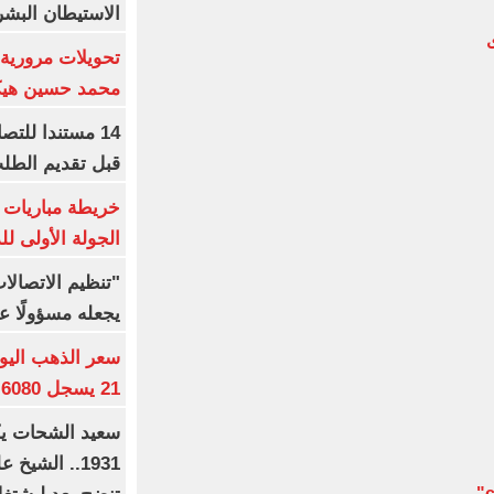
الاستيطان البش
ى
تحويلات مرورية 
محمد حسين هيكل
14 مستندا للتص
قبل تقديم الطل
خريطة مباريات ا
الجولة الأولى ل
"تنظيم الاتصال
يجعله مسؤولًا عن
21 يسجل 6080 جنيها
1931.. الشي