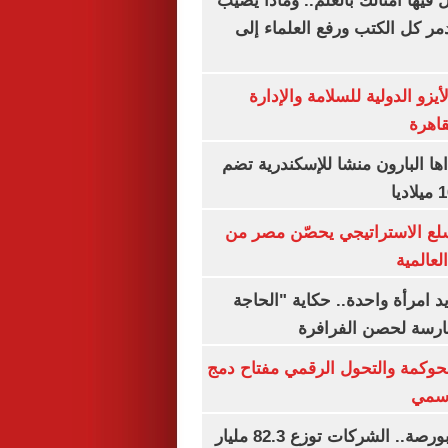
فيها أمثالك بالعلم.. وماذا يصيب
ر كل الكتب ورفع العلماء إلى
يزو الدولية للسلامة والإدارة
قاهرة
اها البارون منشا للإسكندرية تضم
لع الاستراتيجي يحصّن مصر من
لعالمية
 يد امرأة واحدة.. حكاية "الحاجة
رسة لحصن الفرافرة
حوكمة والتحول الرقمي مفتاح دمج
رسمي
طوفان أرباح بالبورصة.. الشركات توزع 82.3 مليار