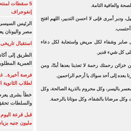
5 سقطات لمنتح
صحة والعافية التامة.
إنفوجراف
، ودبر أمرى فإنى لا احسن التدبير، اللهم افتح
الرئيس السيسى:
 أحتسب.
مصر واليونان يع
ل صابر وشفاء لكل مريض واستجابة لكل دعاء
استقبال تاريخى 
لى كل شيء قدير.
الطريق إلى أكاد
العمرية المطلوبة
 خزائن رحمتك رحمة لا تعذبنا بعدها أبدًا، ومن
فرصة أخيرة.. غد
قرنا بعده إلى أحد سواك يا أرحم الراحمين.
لطلاب الثانوية العام
عسر باليسر، وكل محروم بالذرية الصالحة، وكل
خطأ بشرى يعرض
 وكل مرضانا بالشفاء، وكل موتانا بالرحمة.
والسلطات تحقق
مليون جنيه بزيادة 10 أض