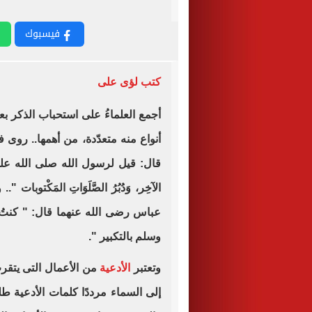
فيسبوك
كتب لؤى على
أجمع العلماءُ على استحباب الذكر ب
أنواع منه متعدّدة، من أهمها.. روى
قال: قيل لرسول الله صلى الله عليه 
الآخِر، وَدُبُرُ الصَّلَوَاتِ المَكْ
عباس رضى الله عنهما قال: " كنتُ 
وسلم بالتكبير ".
وتعتبر
الأدعية
من الأعمال التى يتقرب
إلى السماء مرددًا كلمات الأدعية طل