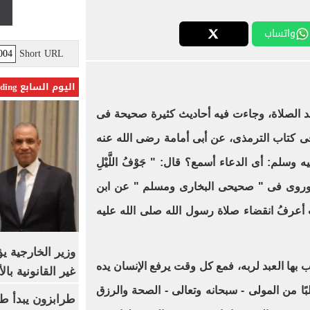
واتساب
Short URL
اليوم السابع Trending
عد الصلاة، وجاءت فيه أحاديث كثيرة صحيحة فى
 فى كتاب الترمذى، عن أبى أمامة رضى الله عنه
وسلم: أى الدعاء أسمع؟ قال: " جَوْفُ اللَّيْلِ
توبات ".. وروى فى " صحيحى البخارى ومسلم " عن ابن
أعرفُ انقضاء صلاة رسول الله صلى الله عليه
وزير الخارجية 
 بها العبد لربه، فمع كل وقت يرفع الإنسان يده
غير القانونية با
بًا من المولى - سبحانه وتعالى - الصحة والرزق
طرابزون يبدأ ط