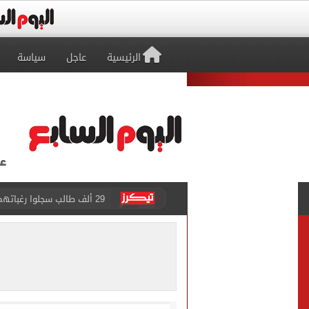
الرئيسية
عاجل
سياسة
29 ألف طالب سجلوا رغباتهم fتنسيق المرحلة الأولى للقبول بالجامعات حتى الآن
حفلات U Arena تنطلق مع الهضبة عمرو دياب ضمن «يلا ساحل 2026» بالعلمين الجديدة
الآلاف يودعون عروس الشرقية
هل التربح من السوشيال ميدي
«يلا ساحل 2026» يقدم نموذجا جديدا للتسويق السياحى عبر المحتوى التفاعلى
الرئيس السيسى يستقبل ملك 