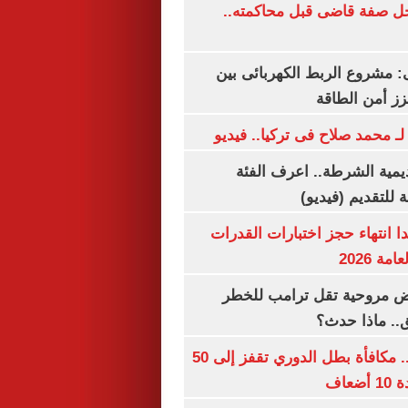
ل صفة قاضى قبل محاكمته..
 مشروع الربط الكهربائى بين
زز أمن الطاقة
لـ محمد صلاح فى تركيا.. فيديو
يمية الشرطة.. اعرف الفئة
 للتقديم (فيديو)
ا انتهاء حجز اختبارات القدرات
ة 2026
 مروحية تقل ترامب للخطر
.. ماذا حدث؟
قبل قرعة اليوم.. مكافأة بطل الدوري تقفز إلى 50
عاف