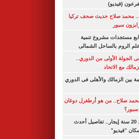
.. محمد صلاح حديث صحف تركيا
رابزون سبور
تابع مستجدات مشروع تنمية
لم الروم بالساحل الشمالى
 الجولة الأولى من الدوري..
زمالك مع الاتحاد
مة بين الزمالك والأهلى فى الدوري
مد صلاح.. من هو أرطغرل دوغان
سبور؟
شقتك ملكك بعد 20 سنة إيجار.. تفاصيل أحدث
كان "فيديو"