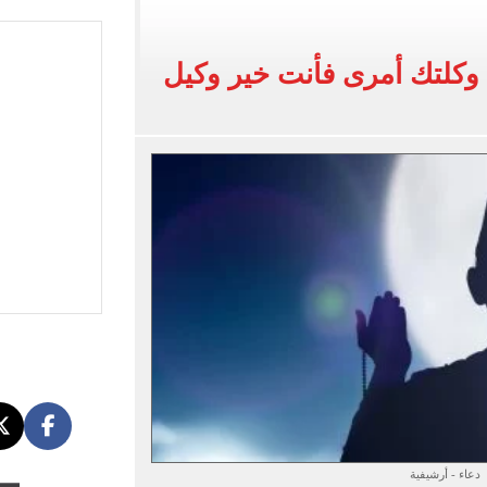
اسية ودياً.. وغياب إمام عاشور
 في إطلاق نار بولاية نورث كارولينا
ى وكلتك أمرى فأنت خير وكيل
 يعلنون طرح السكر الحر بـ25 جنيها من الغد
5 مليار دولار نهاية يوليو
دعاء - أرشيفية