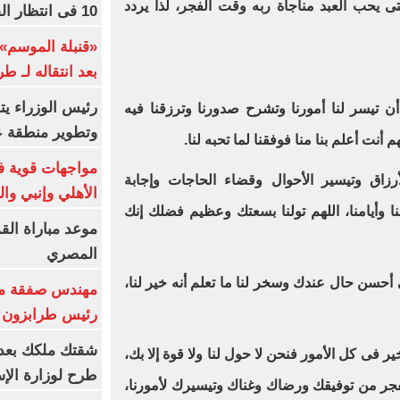
تى يحب العبد مناجاة ربه وقت الفجر، لذا يردد
10 فى انتظار الفرعون (فيديو)
«قنبلة الموسم»
بعد انتقاله لـ ط
رئيس الوزراء ي
أن تيسر لنا أمورنا وتشرح صدورنا وترزقنا فيه
وتطوير منطقة ع
 أنت أعلم بنا منا فوفقنا لما تحبه لنا.
مواجهات قوية فى
أرزاق وتيسير الأحوال وقضاء الحاجات وإجابة
الأهلي وإنبي وال
نا وأيامنا، اللهم تولنا بسعتك وعظيم فضلك إنك
موعد مباراة الق
المصري
ى أحسن حال عندك وسخر لنا ما تعلم أنه خير لنا،
مهندس صفقة مح
رئيس طرابزون 
ير فى كل الأمور فنحن لا حول لنا ولا قوة إلا بك،
طرح لوزارة الإس
فجر من توفيقك ورضاك وغناك وتيسيرك لأمورنا،