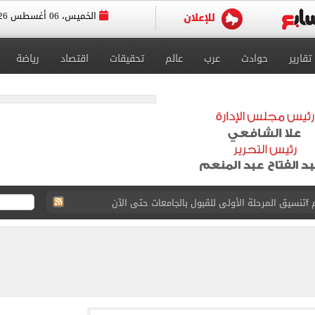
الخميس، 06 أغسطس 2026
تقارير
حوادث
عرب
عالم
تحقيقات
اقتصاد
رياضة
 إلى مثواها الأخير بعد وفاتها ليلة زفافها.. صور
ا حلال أم حرام؟.. أمين الفتوى يجيب «فيديو»
البحرين بمطار العلمين الدولى.. صور