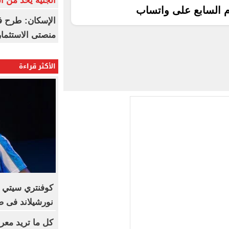
الجنيه يحد من 
م السابع على واتساب
الإسكان: طرح ف
منصتى الاستثمار
الأكثر قراءة
كوفنتري سيتي ي
نورشيلاند فى ص
كل ما تريد معرف