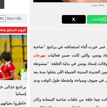
إسعاد يونس
Short URL
واتساب
اليوم السابع Trending
عمر خيرت أثناء استضافته في برنامج "صاحبة
إسعاد يونس، والتي كانت ضمن فعاليات
مهرجان
وقالت إسعاد يونس في بداية الحلقة: "مبسوطة
 الجديدة المدينة الجميلة اللى بتحلوا سنة بعد
بقى في ضيوف وسياحة وانشطة طول الوقت ودى
برنامج غذائى خ
إسبانيا
اتت جينا حلقة من حلقات صاحبة السعادة وكان
خاطروا بحياتهم