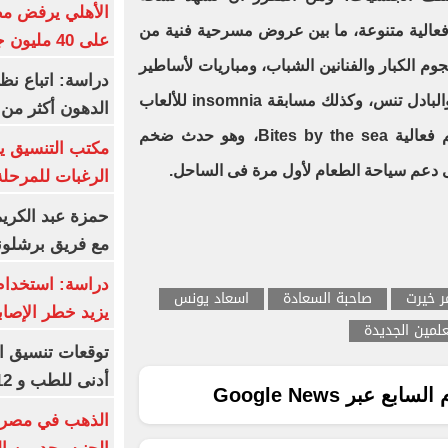
الأهلي يرفض مط
رجان العلمين 2024 أكثر من 20 فعالية متنوعة، ما بين عروض مسرحية فنية من
على 40 مليون جنيه سنوياً
نجوم الكبار والفنانين الشباب، ومباريات لأساطير
دراسة: اتباع نظ
ونجوم كرة القدم والسلة والطائرة والبادل تنس، وكذلك مسابقة insomnia للألعاب
الدهون أكثر م
الرقمية، كما يشهد المهرجان تنظيم فعالية Bites by the sea، وهو حدث ضخم
مكتب التنسيق ي
 دعم سياحة الطعام لأول مرة فى الساحل.
الرغبات للمرحلة
حمزة عبد الكريم 
مع فريق برشلونة
دراسة: استخدام 
ر خيرت
صاحبة السعادة
اسعاد يونس
يزيد خطر الإصاب
علمين الجديدة
أدنى للطب و 93.12% للأسنان
ع عبر Google News