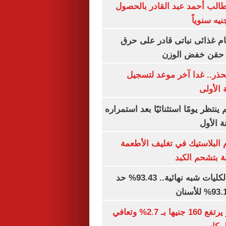
الب أحمد عبد القادر بالحصول
ام غذائى نباتى قادر على حرق
ن حقن خفض الوزن
حذر.. غدا آخر موعد لتسجيل
 الأولى
ينتظر يومًا استثنائيًا بعد استمراره
 الأول
البلاستيك في تغليف الأطعمة
ة بتشحم الكبد
توقعات تنسيق الكليات شبه نهائية.. 93.43% حد
الذهب في مصر يرتفع 160 جنيها بـ 2.7% وتعافي