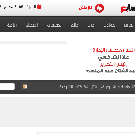
السبت، 08 أغسطس 2026
تقارير
حوادث
عرب
عالم
تحقيقات
اقتصاد
رياضة
لمنتخب جنوب أفريقيا
لة غامضة من عبد الله السعيد بعد غيابه عن الزمالك
ل للجهاز الفني لفريق الكرة بقيادة معتمد جمال
 الأخيرة على صفقة جوردان مينديز