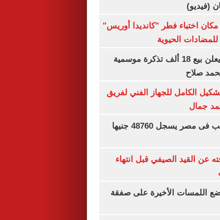
ان (فيديو)
كان اختباء فطر "كانديدا أوريس"
 للمضادات الحيوية
طرابزون سبور يعلن بيع 18 ألف تذكرة موسمية
محمد صلاح
تشكيل الكامل للجهاز الفني لفريق
تمد جمال
سعر الجنيه الذهب فى مصر يسجل 48760 جنيها
ته عن القيد الصيفي قبل انتهاء
يضع اللمسات الأخيرة على صفقة