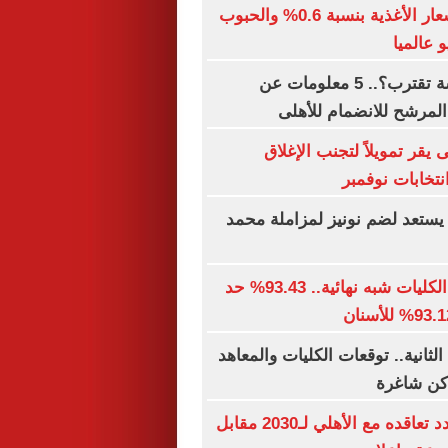
الفاو: ارتفاع أسعار الأغذية بنسبة 0.6% والحبوب
الصفقة الخامسة تقترب؟.. 5 معلومات عن
المرشح للانضمام للأهلى
 يقر تمويلاً لتجنب الإغلاق
تخابات نوفمبر
ستعد لضم نونيز لمزاملة محمد
توقعات تنسيق الكليات شبه نهائية.. 93.43% حد
لثانية.. توقعات الكليات والمعاهد
اكن شاغرة
إمام عاشور يمدد تعاقده مع الأهلي لـ2030 مقابل