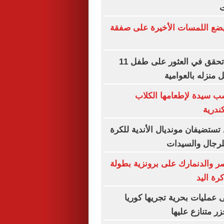
ت
 يضع اللمسات الأخيرة على صفقة
مباحث الأقصر تحقق في العثور على طفل 11
ل منزله بالعوامية
ب سيدة لإطعامها الكلاب
ندرية
ل تستضيفان مونديال الأندية للكرة
ر والدنمارك على برونزية بطولة
رة اليد
ى عمليات بحرية تجريها كوريا
زر متنازع عليها