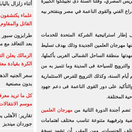
كريس المصري، وقلنا السنة دى نجيبلكوا الكبيرة
أثناء زلزال بالياب
اع الفني والقوى الناعمة في مصر وبنفتخر بيه
علماء يكتشفون م
القاتل والمقاوم
إطار استراتيجية الشركة المتحدة للخدمات
بعد التعاقد مع 
نها مهرجان العلمين الجديدة وذلك بهدف تسليط
الزمالك يعلن ال
شهدتها منطقة الساحل الشمالى الغربى بأكملها،
الكرة بقيادة مع
 والترويج للسياحة فى المدينة وما تتميز به من
ام السنة، وكذلك الترويج للفرص الاستثمارية
بدون مصنعية
التأكيد على دور القوى الناعمة فى دعم جهود
كل ما تريد معرف
حية المختلفة.
موسم الانتقالات
ضم أجندة الدورة الثانية من
مهرجان العلمين
تقارير: الأهلى 
ضية وترفيهية متنوعة تناسب مختلف اهتمامات
جوردان مينديز
تلف الجنسيات، ومن المقرر أن تشهد نسخة