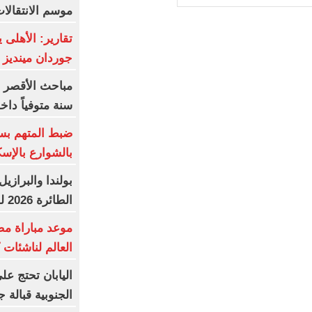
موسم الانتقالا
تقارير: الأهلى
جوردان مينديز
سنة متوفياً داخ
ضبط المتهم بس
بالشوارع بالإسك
بولندا والبرازي
الطائرة 2026 للرجال والسيدات
موعد مباراة مص
العالم لناشئات ك
اليابان تحتج عل
الجنوبية قبالة ج