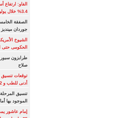
3.4% خلال يوليو عالميا
جوردان مينديز 
الشيوخ الأمريكى
الحكومى حتى ان
طرابزون سبور ي
صلاح
أدنى للطب و 93.12% للأسنان
تنسيق المرحلة ا
الموجود بها أم