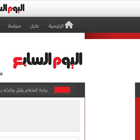
الرئيسية
عاجل
سياسة
بيتسو موسيماني مديرا فنيا 
كل شيء يبدأ من العقل.. رسا
طرابزون سبور يعلن بيع 18 ألف تذكرة موسمية بعد التعاقد مع محمد صلاح
الزمالك يعلن التشكيل الكام
تقارير: الأهلى يضع اللمسات