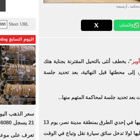
محكمة ـ أرشيفية
Short URL
واتساب
اليوم السابع Trending
أوبر
"، بخطف أنثى بالتحيل المقترنة بجناية هتك
، إلى محطتها قبل النهائية، بعد تحديد جلسة
عد تحديد جلسة لمحاكمة المتهم منها...
21 يسجل 6080 جنيها
حاول المتهم التعدي على المجني عليها في إحدي الطرق بمنطقة مدينة نصر، يوم 13
يها لولا تدخل سائق سيارة نقل وتباع في الوقت
تعرف على موعد 