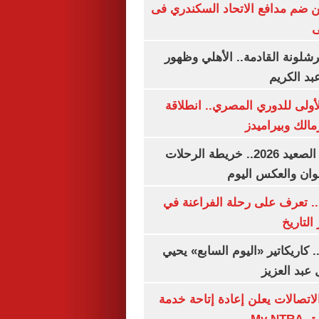
 ضم مدافع الاتحاد السكندري فى
ى
شلونة القادمة.. الأهلي وظهور
بد الكريم
لأولى للدوري المصري.. انطلاقة
مالك وبيراميدز
مواعيد قطارات الصعيد 2026.. خريطة الرحلات
وان والعكس اليوم
. تعرف على رحلة الفراعنة في
التاريخ
. كاريكاتير «اليوم السابع» يحيي
عبد العزيز
لاتصالات يعلن إعادة إتاحة خدمة