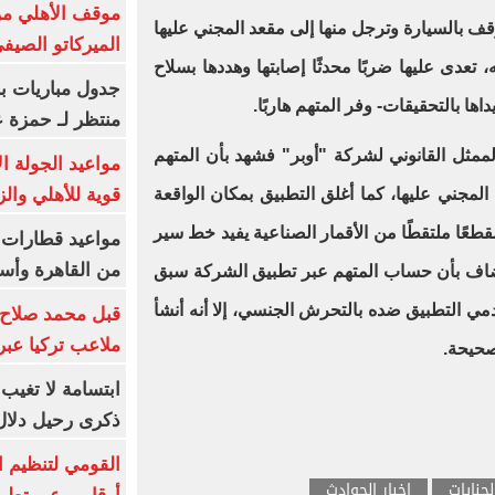
موقف الأهلي من
قف بالسيارة وترجل منها إلى مقعد المجني عليها
الميركاتو الصيف
تعدى عليها ضربًا محدثًا إصابتها وهددها بسلاح
جدول مباريات بر
اها بالتحقيقات- وفر المتهم هاربًا.
منتظر لـ حمزة ع
الممثل القانوني لشركة "أوبر" فشهد بأن المتهم
مواعيد الجولة ا
قوية للأهلي والز
 المجني عليها، كما أغلق التطبيق بمكان الواقعة
قطعًا ملتقطًا من الأقمار الصناعية يفيد خط سير
من القاهرة وأس
وأضاف بأن حساب المتهم عبر تطبيق الشركة سبق
ي التطبيق ضده بالتحرش الجنسي، إلا أنه أنشأ
قبل محمد صلاح.
ملاعب تركيا عبر 
صحيحة.
ابتسامة لا تغيب.
ذكرى رحيل دلال 
القومي لتنظيم ا
لجنايات
اخبار الحوادث