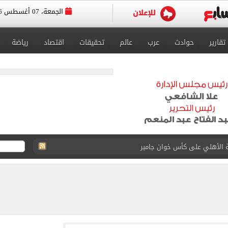
الجمعة، 07 أغسطس 2026
تقارير
حوادث
عرب
عالم
تحقيقات
اقتصاد
رياضة
ة الأهلي على كأس خوان جامبر
على مستحقات محمد صلاح
ى نصف نهائى بطولة العالم
 رأسية وائل جمعة فى مران الأهلي تستحضر أمجاد الصخرة
ى معسكر إسبانيا.. جلسة عموتة وفقرة بدنية.. صور