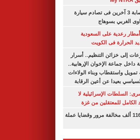
My N
مصرع سيدة وإصابة 3 آخرين فى تصادم سيارة
وى الغربي بسوهاج
مطار رعدية على السعودية
يد الحرارة فى الكويت
عات إلى خزائن التنظيم.. أسرار
 داخل جماعة الإخوان الإرهابية..
تمويل واستقطاب وبناء الولاءات
لسياسي بعيدا عن أعين الرقابة
رى: السلطات الإسرائيلية لا
الكامل للمعتقلين من غزة
الداخلية تضبط 116 ألف مخالفة مرور وقضايا عملة