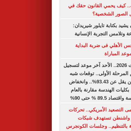
.. كيف يحمي القانون حقك في
ل الصور الشخصية؟
شيد بكتابة تايلور شيريدان:
 وتلامس التجربة الإنسانية
 الأهلي فى ضربة البداية
موعد المباراة
تنسيق الجامعات 2026.. الأحد آخر موعد لتسجيل
 المرحلة الأولى.. توقعات شبه
نهائية.. الطب لن يقل عن 93.43%.. وانخفاض
ول بكليات الهندسة مقارنة بالعام
د 89.5 % حتى 90%
ى التصعيد الأمريكي.. تحركات
 واشنطن تستهدف شبكات
 بالتنظيم.. وجلسات الكونجرس