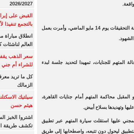
2026/2027
اقعة.
القبض على إبرا
بالتجمع تنفيذا ل
حبست النيابة العامة المتهم على ذمة التحقيقات يوم 14 مايو الماضي، وأمرت بعمل
انطلاق مباراة م
الشهود.
العالم لناشئات ك
سعر الذهب يقفز
 العامة يوم 5 يونيو إحالة المتهم للجنايات، تمهيدا لتحديد جلسة لبدء
للشراء أم جني ا
كل ما تريد معرف
الزمالك
سيلتيك الاسكتل
كمة الجنايات يوم 14 يوليو المقبل محاكمة المتهم أمام جنايات القاهرة،
هيثم حسن
ليها وتهديدها بسلاح أبيض.
اشتروا الخبز ال
المجني عليها استقلت سيارة المتهم عبر تطبيق
تكشف طريقة الإ
لتطبيق ليحول دون تتبعه، واصطحابها إلى طريق