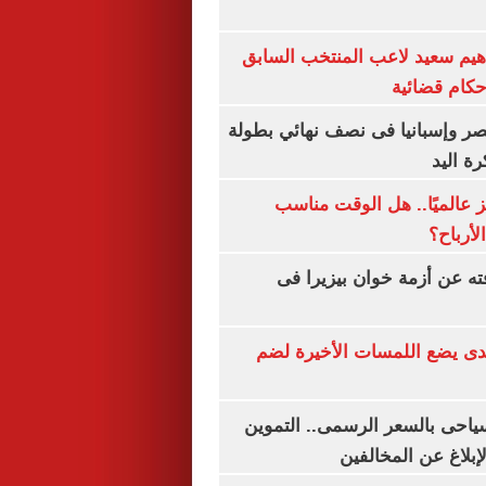
هيم سعيد لاعب المنتخب السابق
أحكام قضائية
صر وإسبانيا فى نصف نهائي بطولة
رة اليد
 عالميًا.. هل الوقت مناسب
لأرباح؟
ته عن أزمة خوان بيزيرا فى
ندى يضع اللمسات الأخيرة لضم
سياحى بالسعر الرسمى.. التموين
بلاغ عن المخالفين