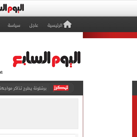
الرئيسية
عاجل
سياسة
برشلونة يطرح تذاكر مواجه
طرابزون سبور ينفي الحجز 
منتخب ناشئات كرة اليد يخسر أمام إسبانيا 27 - 26 ف
قفزة أعادت الزمن الجميل..
الأهلي ينهي مرانه الأول ف