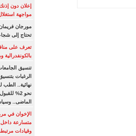
إعلان دون إذنك
مواجهة استغلا
مورجان فريمان ي
تحتاج إلى شجاعة
تعرف على منافس
بالكونفدرالية و
الرغبات بتنسيق
نحو 2% للقب
الماضى.. وسياسة واقتصا
الإخوان في مرم
متسارعة داخل
وقيادات مرتبطة