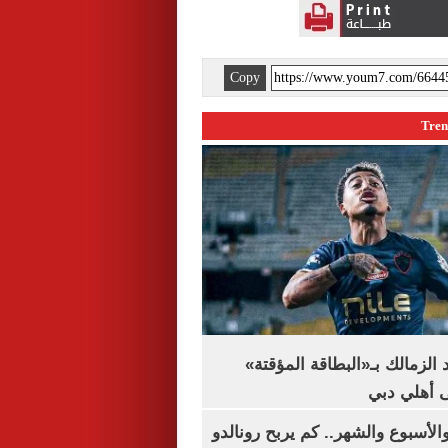
Copy
 الزمالك بـ«البطاقة المؤقتة»
لى أهلي دبي
الأسبوع والشهر.. كم يربح رونالدو