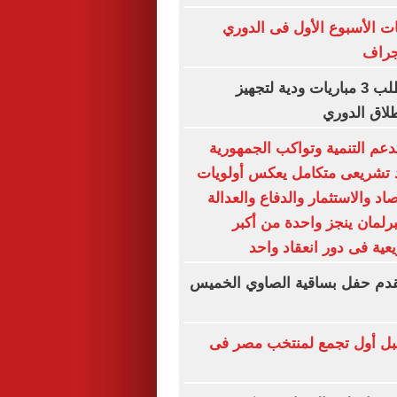
ت الأسبوع الأول فى الدوري
جراف
معتمد جمال يطلب 3 مباريات ودية لتجهيز
طلاق الدوري
عم التنمية وتواكب الجمهورية
د تشريعى متكامل يعكس أولويات
اد والاستثمار والدفاع والعدالة
لبرلمان ينجز واحدة من أكبر
عية فى دور انعقاد واحد
دم حفل بساقية الصاوي الخميس
مقبل أول تجمع لمنتخب مصر فى