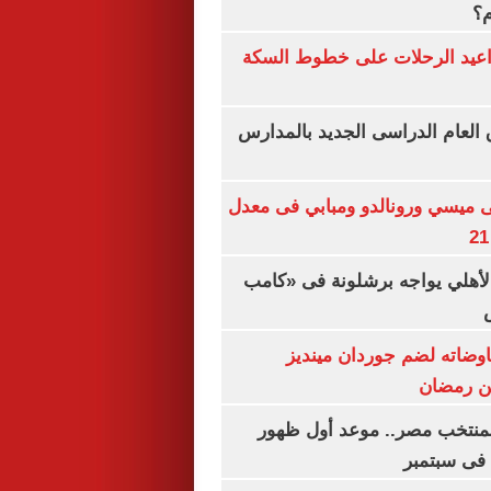
م؟
واعيد الرحلات على خطوط السكة
ق العام الدراسى الجديد بالمدارس
ى ميسي ورونالدو ومبابي فى معدل
الأهلي يواجه برشلونة فى «كامب
اوضاته لضم جوردان مينديز
ن رمضان
منتخب مصر.. موعد أول ظهور
فى سبتمبر