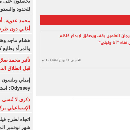
يحصلون على مياه
للحدود والسدود
محمد عدوية: أ
أغاني دون طر
جان العلمين يقف ويصفق لإبداع كاظم
هشام ماجد وهنا
غناء "أنا وليلى"
والمرأة بطابع 
تأثير محمد صلا
الخميس، 18 يوليو 2024 11:49 م
قبل انطلاق الد
Odyssey: استعراض للمذابح
ذكرى لا تُنسى..
الإسماعيلي برك
اتجاه لطرح فيل
شهر نوفمبر الم