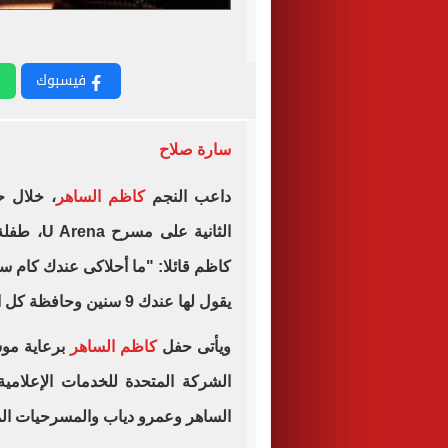
فيسبوك
سارة صلاح
داعب النجم
كاظم الساهر
، خلال ح
الثانية ع
كاظم قائلا: "ما أحلاكى عندك كام سن
يقول لها عندك 9 سنين وحافظة كل الأغانى".
ويأتى حفل
كاظم الساهر
برعاية موس
الشركة المتحدة للخدمات الإعلام
الساهر وعمرو دياب والمسرحيات ال