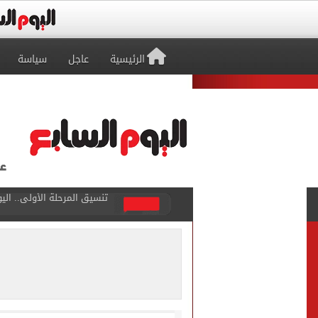
الرئيسية
عاجل
سياسة
ليونيل ميسي يصل روساريو لح
تأثير محمد صلاح.. طرابزون 
إنتر ميامي يخسر أمام مونتي
عبد الله السعيد يواصل الغي
برنامج غذائى خاص للاعبى ا