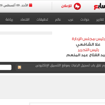
الأحد، 09 أغسطس 2026
تقارير
حوادث
عرب
عالم
تحقيقات
اقتصاد
رياضة
ضور جنازة والده.. فيديو
تكتسي بألوان النادي قبل انطلاق الدوري (صور)
ري بثنائية في ليلة غياب ليونيل ميسي.. فيديو
اب عن معسكر الزمالك بالعاصمة الجديدة
لأهلي فى معسكر إسبانيا