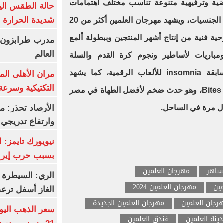
اضية وترفيهية متنوعة تناسب مختلف اهتمامات
شديدة الحرارة و7 ظواهر جوي
الزوار، وتستقطب سياح من مختلف الجنسيات، ويشهد مهرجان العلمين أكثر من 20
ة فنية من إنتاج أشهر المنتجين وببطولة ألمع
مدرب طرابزون:
العالم
 ومباريات لأساطير ونجوم كرة القدم والسلة
والطائرة والبادل تنس، وكذلك مسابقة insomnia للألعاب الرقمية، كما يشهد
مران الأهلى الم
التكتيكية وسرعة
المهرجان تنظيم فعالية Bites by the sea، وهو حدث ضخم لأفضل الطهاة في مصر
الأرصاد تحذر: م
ل مرة في الساحل.
وارتفاع تدريجي 
نيويورك تايمز: 
بسبب حرب إيرا
ساهر
مهرجان العلمين
الري: السيطرة 
ين
مهرجان العلمين 2024
الغاز أسفل ترعة
رجان العلمين
مهرجان العلمين الجديدة
ينة العلمين
فندق العلمين