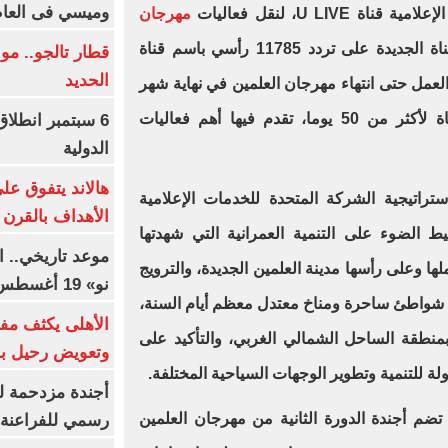
وميسي فى العا
U LIV، لنقل فعاليات
مهرجان
في دورته الثانية، وتأتى القناة الجديدة على تردد 11785 رأسي باسم قناة
قطار تالجو.. م
الحديد
القناة فى العمل حتى انتهاء مهرجان العلمين في نهاية شهر
أغسطس القادم، حيث تستمر القناة لأكثر من 50 يوما، تقدم فيها أهم فعاليات
6 سبتمبر انطلا
الدولية
هالاند يتفوق عل
تراتيجية الشركة المتحدة للخدمات الإعلامية
الأهداف بالقرن 21
 الضوء على التنمية العمرانية التي شهدتها
موعد تاريخي.. 
ا وعلى رأسها مدينة العلمين الجديدة، والترويج
نو» 19 أغسطس
ن شواطئ ساحرة ومناخ معتدل معظم أيام السنة،
الأهلى يكثف مف
بمنطقة الساحل الشمالي الغربي، والتأكيد على
وتعويض رحيل ب
لة للتنمية وتطوير الوجهات السياحية المختلفة.
أجندة مزدحمة ل
م أجندة الدورة الثانية من مهرجان العلمين
رسمي للفراعنة 