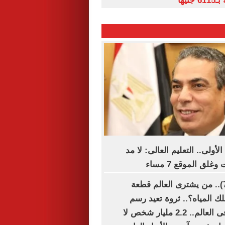
أولى.. التعليم العالى: لا مد
لق الموقع 7 مساء
الكوكب للبيع (7).. من يشترى العالم قطعة
ك المياه؟.. ثروة تعيد رسم
خريطة النفوذ فى العالم.. 2.2 مليار شخص لا