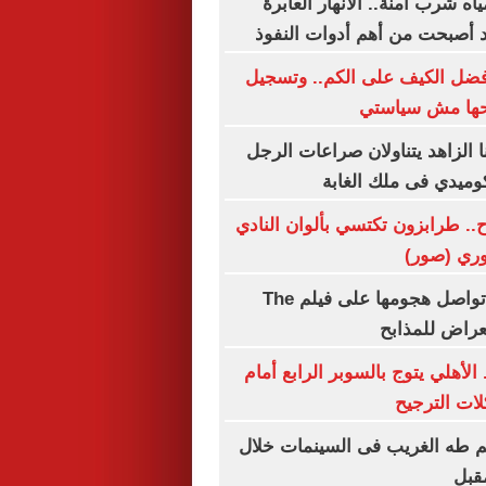
 شرب آمنة.. الأنهار العابرة
 أصبحت من أهم أدوات النفوذ
فضل الكيف على الكم.. وتسجيل
حها مش سياستي
 الزاهد يتناولان صراعات الرجل
كوميدي فى ملك الغابة
ح.. طرابزون تكتسي بألوان النادي
وري (صور)
إميلي ويلسون تواصل هجومها على فيلم The
 الأهلي يتوج بالسوبر الرابع أمام
لات الترجيح
م طه الغريب فى السينمات خلال
قبل