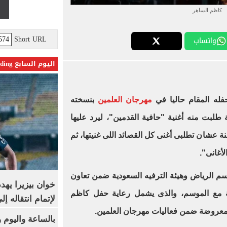
كاظم الساهر
Short URL
واتساب
اليوم السابع Trending
فله المقام حاليا في
مهرجان العلمين
بنسخته
لى مسرح U Arena، طفلة طلبت منه أغنية "حافية القدمين"، ليرد عليها
ة عشان تطلبى أغنى كل القصائد اللى غنيتها، ثم
م الرياض وهيئة الترفيه السعودية ضمن تعاون
خوان بيزيرا يهدد
ية مع الموسم، والذى يشمل رعاية حفل كاظم
لإتمام انتقاله إ
معروضة ضمن فعاليات مهرجان العلمين.
بالساعة واليوم و