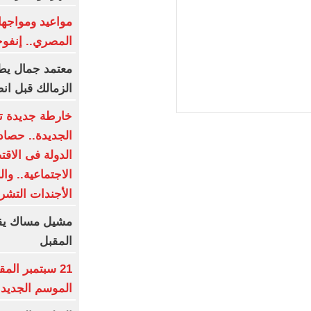
مواعيد ومواجها
المصري.. إنفو
الزمالك قبل ان
خارطة جديدة تد
الجديدة.. حصا
الدولة فى الاقتص
الاجتماعية.. وا
الأجندات التشري
مشيل مساك يق
المقبل
21 سبتمبر ال
الموسم الجديد