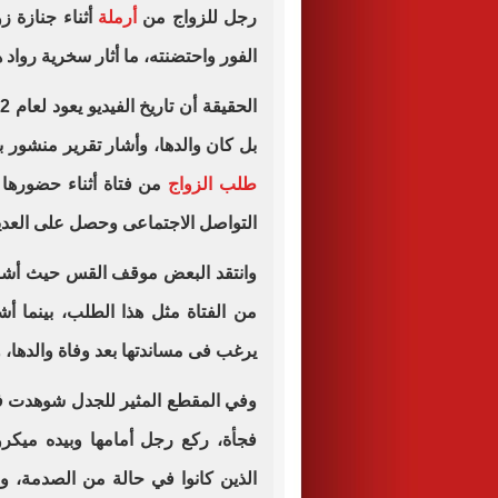
رجل للزواج من
أرملة
أثناء جنازة ز
الفور واحتضنته، ما أثار سخرية رواد 
بل كان والدها، وأشار تقرير منشور بموقع "nypost"، إل
طلب الزواج
من فتاة أثناء حضورها ج
التواصل الاجتماعى وحصل على العد
وانتقد البعض موقف القس حيث أشار
من الفتاة مثل هذا الطلب، بينما أش
يرغب فى مساندتها بعد وفاة والدها، وفقاً 
وفي المقطع المثير للجدل شوهدت ف
فجأة، ركع رجل أمامها وبيده ميك
الذين كانوا في حالة من الصدمة، 