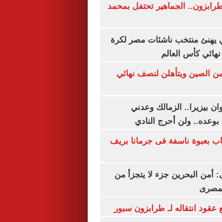
رابزون.. الجماهير تحتفل بمحمد
يهنئ منتخب ناشئات مصر لكرة
نهائي كأس العالم
من الصين ويتأهلن لنصف نهائي
ان بيزيرا.. الزمالك وعدني
بوعده.. ولن أحرج النادي
اب بعبوة ناسفة فى جرمانا بريف
أمن البحرين جزء لا يتجزأ من
لمصرى
عقود انتقاله لـ طرابزون سبور