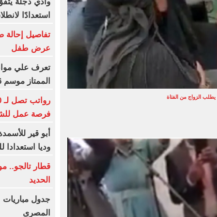
وادي دجلة يتفق
استعدادًا لانطل
تفاصيل إحالة ص
عرض طفل
تعرف علي مواعي
الممتاز موسم 2026-2027
طلب الزواج من الفتاة
فرصة عمل للش
أبو قير للأسمدة 
وديا استعدادا ل
قطار تالجو.. 
الحديد
جدول مباريات ا
المصرى