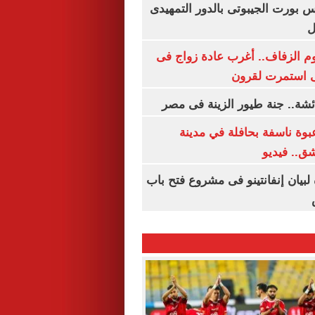
س بورت الجيبوتى بالدور التمهيدى
ل
م الزفاف.. أغرب عادة زواج فى
 استمرت لقرون
شة.. جنة طيور الزينة فى مصر
بوة ناسفة بحافلة في مدينة
ق.. فيديو
 لبيان إنفانتينو فى مشروع فتح باب