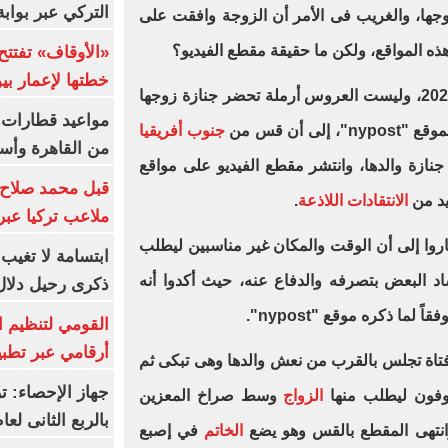
التركي عبر بواب
وجها، والغريب فى الأمر أن الزوجة وافقت على
هذه المواقع، ولكن ما حقيقة مقطع الفيديو؟
خطتها لإعمار بي
الحقيقة أن تاريخ الفيديو يعود لعام 2022، وليست العروس أرملة تحضر جنازة زوجها
ى أن قس من
جنوب أفريقيا
من القاهرة وأس
نازة والدها، وانتشر مقطع الفيديو على مواقع
قبل محمد صلاح.
يد من
الانتقادات اللاذعة
.
ملاعب تركيا عبر 
وا إلى أن الوقت والمكان غير مناسبين ليطلب
ابتسامة لا تغيب.
اد البعض بتصرفه والدفاع عنه، حيث أكدوا أنه
ذكرى رحيل دلال 
لما ذكره موقع "nypost".
القومي لتنظيم ا
أرقامي عبر تطبيق TRA
تاة تجلس بالقرب من نعش والدها وهى تبكى ثم
روفون ليطلب منها
الزواج
وسط صراخ المعزين
بالربع الثانى لعام 26
وانتهى المقطع بالقس وهو يضع
الخاتم
في إصبع