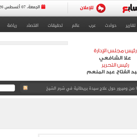
الجمعة، 07 أغسطس 2026
تقارير
حوادث
عرب
عالم
تحقيقات
اقتصاد
رياضة
وين الصحف التركية وقميصه يشعل الأسواق في طرابزون
يضم هيثم حسن بعقد حتى 2030
بنته ويرقص معها في أجواء مليئة بالفرحة.. فيديو وصور
 واقعة التحرش المزيفة بكفالة مالية
ية بتقاطعه مع شارع شهاب 3 أيام لتوصيل غاز