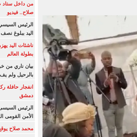
من داخل ستاد ط
صلاح.. فيديو
الرئيس السيسي 
اليد ببلوغ نصف 
ناشئات اليد يهز
بطولة العالم
بيان ناري من خو
بالرحيل ولم يف 
انفجار حافلة رك
دمشق
الرئيس السيسى: 
الأمن القومى ا
محمد صلاح يوقع 