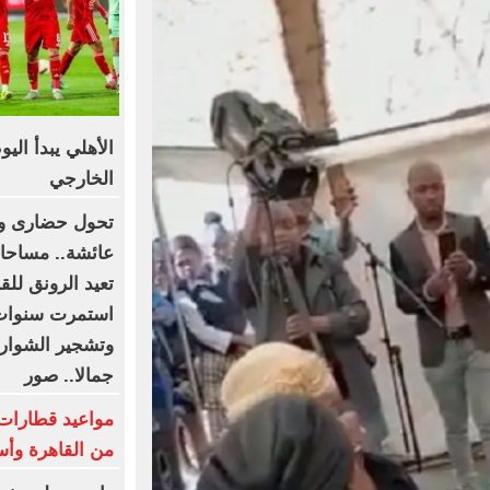
الأهلي يبدأ الي
الخارجي
تحول حضارى وت
عائشة.. مساحات
تعيد الرونق للق
استمرت سنوات 
وتشجير الشوارع 
جمالا.. صور
من القاهرة وأس