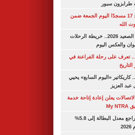
ة طرابزون سبور
«الأوقاف» تفتتح 17 مسجدًا اليوم الجمعة ضمن
وت الله
مواعيد قطارات الصعيد 2026.. خريطة الرحلات
وان والعكس اليوم
. تعرف على رحلة الفراعنة في
التاريخ
. كاريكاتير «اليوم السابع» يحيي
عبد العزيز
لاتصالات يعلن إعادة إتاحة خدمة
My N
جهاز الإحصاء: تراجع معدل البطالة إلى 5.8%
20