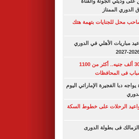
 على وديتي الجونة والقناة
اق الدوري الممتاز
احب محل للجنايات بتهمة هتك
د مباريات الأهلي في الدوري
رواتب تصل لـ 30 ألف جنيه.. أكثر من 1100
باب فى المحافظات
يواجه دبا الفجيرة الإماراتي اليوم
لدوري
مواعيد الرحلات على خطوط السكة
لزمالك فى بطولة الدورى