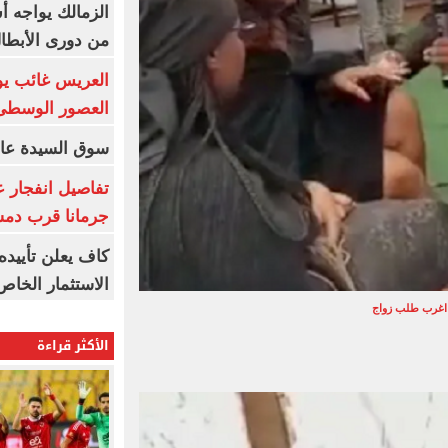
الزمالك يواجه أ
من دورى الأبطا
العريس غائب يو
العصور الوسطى
سوق السيدة عائ
تفاصيل انفجار ع
جرمانا قرب دمش
كاف يعلن تأييده
الاستثمار الخاص
اغرب طلب زواج
الأكثر قراءة