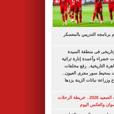
وم برنامجه التدريبي بالمعسكر
اريخى فى منطقة السيدة
 خضراء وأعمدة إنارة تراثية
اهرة التاريخية.. رفع مخلفات
بمحيط سور مجرى العيون..
وزراعة نباتات الزينة يزدها
مواعيد قطارات الصعيد 2026.. خريطة الرحلات
وان والعكس اليوم