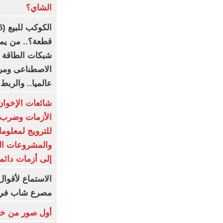
الشاي؟
قطعة؟.. من يمل
شبكات الطاقة إل
الاصطناعى ومرا
عالميا.. والربط
شائعات الإخوا
الأزمات وضرب ا
للترويج لمعلوم
والمشروعات ال
إلى أزمات دائ
الاستماع لأقو
مصرع شاب في 
أول صور من خطو