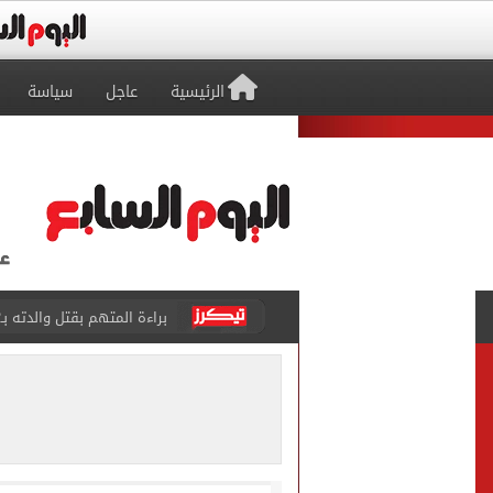
الرئيسية
عاجل
سياسة
براءة المتهم بقتل والدته بـ12 طعنة والشروع في قتل شقيقته بالشرقية
بيتسو موسيماني مديرا فنيا 
كل شيء يبدأ من العقل.. رسا
طرابزون سبور يعلن بيع 18 ألف تذكرة موسمية بعد التعاقد مع محمد صلاح
الزمالك يعلن التشكيل الكام
تقارير: الأهلى يضع اللمسات