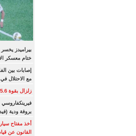
ختام معسكر الا
إصابات بين الف
مع الاحتلال ف
زلزال بقوة 5.6 درجة يضرب شمال شرقي اليابان
بروفة ودية (فيد
أخذ مفتاح سيارة
القانون عن قيا