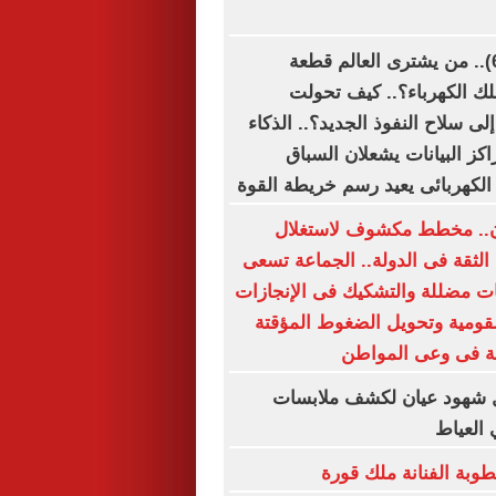
الكوكب للبيع (6).. من يشترى العالم قطعة
ك الكهرباء؟.. كيف تحولت
ى سلاح النفوذ الجديد؟.. الذكاء
كز البيانات يشعلان السباق
 الكهربائى يعيد رسم خريطة القوة
ن.. مخطط مكشوف لاستغلال
لثقة فى الدولة.. الجماعة تسعى
ات مضللة والتشكيك فى الإنجازات
قومية وتحويل الضغوط المؤقتة
مة فى وعى المواطن
ال شهود عيان لكشف ملابسات
العياط
بة الفنانة ملك قورة