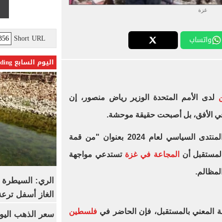
غزة
Short URL
واتساب
اليوم السابع Trending
ن
لدى الأمم المتحدة الوزير رياض منصور، إن
في الأفق، بل أصبحت حقيقة موحشة.
وأضاف منصور، خلال كلمته أمام المنتدى السياسي لعام 2024 بعنوان "من قمة
المستقبل أن
المجاعة في غزة
تستدعي مواجهة
لمظالم.
الري: السيطرة 
الغاز أسفل ترعة
مة المعني بالمستقبل، فإن الحاضر في
فلسطين