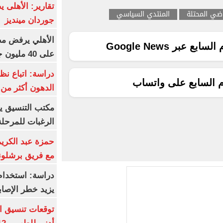
تقارير: الأهلى 
اضي المحتلة
المنتدي السياسي
جوردان مينديز
الأهلي يرفض مط
ع عبر Google News
على 40 مليون جنيه سنوياً
دراسة: اتباع نظ
م السابع على واتساب
الدهون أكثر م
مكتب التنسيق ي
الرغبات للمرحلة
حمزة عبد الكريم 
مع فريق برشلونة
دراسة: استخدام 
يزيد خطر الإصاب