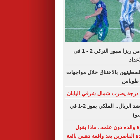
بيراميدز يخسر من ريزا سبور التركي 2 - 1 فى
عداد
لسطينيين بالاختناق خلال مواجهات
ي طوباس
فيرينكفاروسي ضد الريال.. الملكي يفوز 2-1 في
يو)
 والده دون علمه.. ماذا يقول
دة القاصرين بعد واقعة دهس بائعة