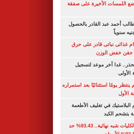
يضع اللمسات الأخيرة على صفقة
الب أحمد عبد القادر بالحصول
ام غذائى نباتى قادر على حرق
ن حقن خفض الوزن
حذر.. غدا آخر موعد لتسجيل
 الأولى
ينتظر يومًا استثنائيًا بعد استمراره
 الأول
البلاستيك في تغليف الأطعمة
ة بتشحم الكبد
توقعات تنسيق الكليات شبه نهائية.. 93.43% حد