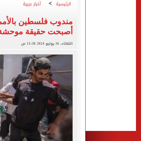
عبد الله السعيد يواصل الغي
الرئيسية
أخبار عربية
برنامج غذائى خاص للاعبى ا
مندوب فلسطين بالأمم 
شيكو بانزا يخطر الزمالك بالعودة 
أصبحت حقيقة موحشة
رسميا.. اتحاد الكرة يعلن استض
الثلاثاء، 16 يوليو 2024 11:38 ص