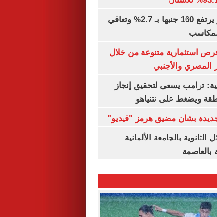
الذهب في مصر يرتفع 160 جنيها بـ 2.7% وتعافي
المكاسب
رص استثمارية متنوعة من خلال
 المصري والأجنبي
ية: ترامب يسعى لتحقيق إنجاز
طقة ويضغط على نتنياهو
 جديدة بشان مضيق هرمز "فيديو"
 الثانوية بالجامعة الألمانية
ة بالعاصمة