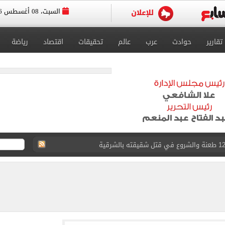
السبت، 08 أغسطس 2026
تقارير
حوادث
عرب
عالم
تحقيقات
اقتصاد
رياضة
لمنتخب جنوب أفريقيا
لة غامضة من عبد الله السعيد بعد غيابه عن الزمالك
ل للجهاز الفني لفريق الكرة بقيادة معتمد جمال
 الأخيرة على صفقة جوردان مينديز