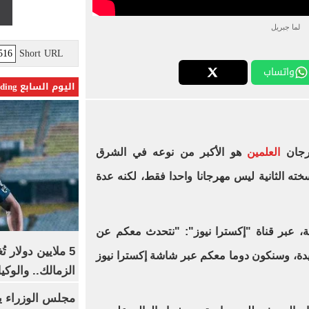
لما جبريل
Short URL
واتساب
اليوم السابع Trending
هرجان
العلمين
هو الأكبر من نوعه في الشرق
ته الثانية ليس مهرجانا واحدا فقط، لكنه عدة
 عبر قناة "إكسترا نيوز": "نتحدث معكم عن
5 ملايين دولار 
يدة، وسنكون دوما معكم عبر شاشة إكسترا نيوز
الزمالك.. والوك
مجلس الوزراء 