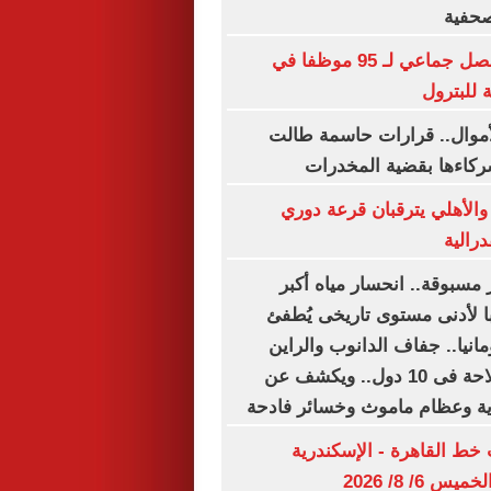
حفية
انتقادات لآلية فصل جماعي لـ 95 موظفا في
 للبترول
أموال.. قرارات حاسمة طالت
ركاءها بقضية المخدرات
 والأهلي يترقبان قرعة دوري
درالية
 مسبوقة.. انحسار مياه أكبر
ا لأدنى مستوى تاريخى يُطفئ
مانيا.. جفاف الدانوب والراين
يشل حركة الملاحة فى 10 دول.. ويكشف عن
ية وعظام ماموث وخسائر فادحة
خط القاهرة - الإسكندرية
 6/ 8/ 2026