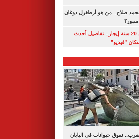
مد صلاح.. من هو أرطغرل دوغان
سبور؟
شقتك ملكك بعد 20 سنة إيجار.. تفاصيل أحدث
كان "فيديو"
ضرب.. نفوق حيوانات فى اليابان