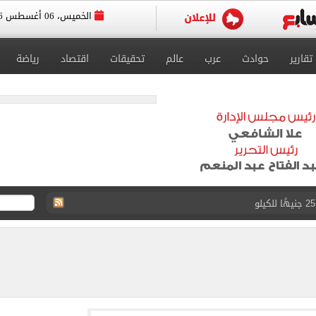
الخميس، 06 أغسطس 2026
تقارير
حوادث
عرب
عالم
تحقيقات
اقتصاد
رياضة
 العام لمنظمة اليونسكو
رة استعدادًا للسفر إلى إسبانيا لخوض المعسكر الخارجي
اسية أكبر لمواد شهادة البكالوريا
حانات الدور الثاني للإعدادية بنسبة نجاح 100%
دورى أبطال أفريقيا والكونفدرالية اليوم