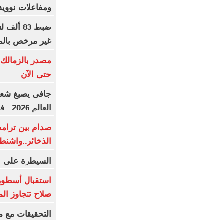
ومفاعلات نووية 
ضبط 83 
غير مرخص بالم
مصدر بالزمالك:
حتى الآن
جافى يصبغ شعره
العالم 2026.. فيديو
صدام بين ترا
الذخائر..واشن
السيطرة على ح
استقبال أسطورى
صلاح تتجاوز ال
التحقيقات مع م