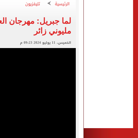
الرئيسية
تليفزيون
وزير النقل: مخطط شامل لزيا
مجلس الوزراء يستعرض تفاصي
لما جبريل: مهرجان ال
مليوني زائر
بعد انتقال محمد صلاح.. عمدة طرابزون يشترى
الخميس، 11 يوليو 2024 09:23 م