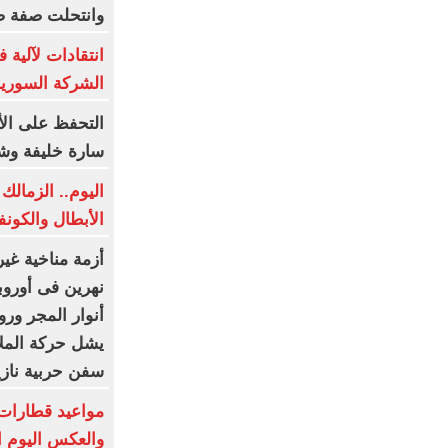
وانتحلت صفة ص
الشركة السورية
التحفظ على ال
سارة خليفة وش
اليوم.. الزمالك
الأبطال والكونف
أزمة مناخية غير
نهرين فى أوروب
أنوار المجر ورو
سفن حربية ناز
مواعيد قطارات 
والعكس اليوم الخميس