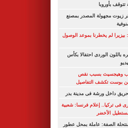
تتوقف بأوروبا
ألف لتر زيوت مجهولة المصدر بمصنع
نوفية
 بيزيرا لم يخطرنا بموعد الوصول
 باللون الوردى احتفالا بكأس
مب وهيجسيث بسبب نقص
طن بوست تكشف التفاصيل
ريق داخل ورشة فى مدينة بدر
 فى تركيا.. إعلام فرنسا: شعبية
مستطيل الأخضر
نتحلة الصفة: عاملة بمحل عطور