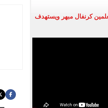
دة حصة مصر من تجارة الترانزيت ودعم حركة التجارة
ل طرح وزارة الإسكان وحدات سكنية بنظام الإيجار
علمين كرنفال مبهر ويستهدف
 6661 قميصًا للنادى.. فيديو