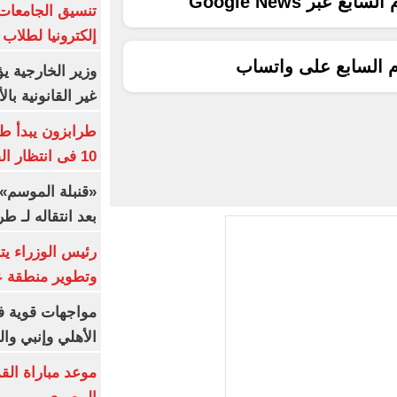
ع عبر Google News
إلكترونيا لطلاب 
م السابع على واتساب
وزير الخارجية 
غير القانونية با
طرابزون يبدأ ط
10 فى انتظار الفرعون (فيديو)
«قنبلة الموسم»
بعد انتقاله لـ ط
رئيس الوزراء ي
وتطوير منطقة ع
مواجهات قوية فى
الأهلي وإنبي وال
موعد مباراة الق