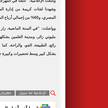
وتابعت الإعلامية: "تابعنا في المه
وشهدنا لفتات كريمة من إدارة ال
المصري، و60% من إجمالي أرباح المهرجان سيجرى تخصيصها للأشقاء في غزة".
وواصلت: "في السنة الماضية، زار 
رائع، الطبيعة، الجو، والراحة، كما
بشكل كبير وسط تحضيرات وكبيرة جد
الإعلامية لما جبريل
مهرجان 