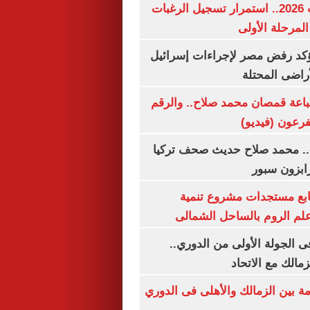
تنسيق الجامعات 2026.. استمرار تسجيل الرغبات
المرحلة الأولى
يؤكد رفض مصر لإجراءات إسرائيل
لأراضى المحتلة
باعة قمصان محمد صلاح.. والرقم
.. محمد صلاح حديث صحف تركيا
رابزون سبور
تابع مستجدات مشروع تنمية
لم الروم بالساحل الشمالى
 الجولة الأولى من الدوري..
زمالك مع الاتحاد
مة بين الزمالك والأهلى فى الدوري