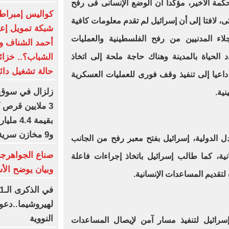
حكمة الأخير، مؤكدا أن الوضع الإنسانى فى رفح
كواليس إمبراط
، لافتا إلى أن إسرائيل لم تقدم معلومات كافية
شبكة تمويل إعلا
لاء المدنيين من رفح الفلسطينية والعمليات
أحمد الشناف وا
الشباب؟.. خزائ
الحياة بالمدينة وهناك حاجة ملحة إلى اتخاذ
حالة تشغيل دائ
اعيا إلى تنفيذ وقف فورى للعمليات العسكرية
زلزال في سوق 
ية.
3 ملايين قرص 
بقيمة 4
و9 مخازن سرية وضبط مخدرات مستحدثة.. صور
 الدولية، إسرائيل بفتح معبر رفح من الجانب
صناع الجواهرجى 
ية، كما طالب إسرائيل باتخاذ إجراءات فاعلة
وبيان يوضح الأ
تقديم المساعدات الإنسانية.
لهيروشيما..دعو
النووية
سرائيل لتنفيذ مسار آمن لإيصال المساعدات