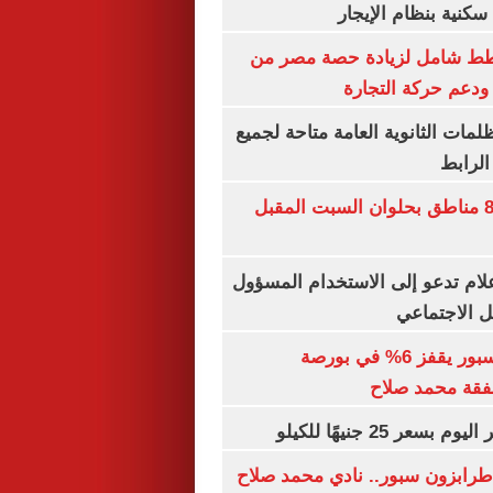
كنية بنظام الإيجار
خطط شامل لزيادة حصة مصر من
 ودعم حركة التجارة
ظلمات الثانوية العامة متاحة لجميع
الرابط
قطع المياه عن 8 مناطق بحلوان السبت المقبل
إعلام تدعو إلى الاستخدام المسؤول
 الاجتماعي
سهم طرابزون سبور يقفز 6% في بورصة
فقة محمد صلاح
عر 25 جنيهًا للكيلو
طرابزون سبور.. نادي محمد صلاح