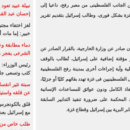
ن الجانب الفلسطينى من معبر رفح، داعيا إلى
نبيلة عبيد تعود 
إحسان عبد ال
زة بشكل فورى، وطالب إسرائيل بتقديم تقرير
لغز اختفاء مجتب
خبير: إما مات أ
دماء مطابقة وع
 صادر عن وزارة الخارجية، بالقرار الصادر عن
الشرعى يفجر 
 مؤقتة إضافية على إسرائيل، تُطالب بالوقف
رئيس الوزراء: 
لية وأية إجراءات أخرى بمدينة رفح الفلسطينية
كثب وتسعى جاهد
سطينيين فى غزة تهدد بقائهم كليًا أو جزئيًا،
سبتة تثير انقسا
اذ الكامل ودون عوائق للمساعدات الإنسانية
عن قلقه واستيا
 المحكمة على ضرورة تنفيذ التدابير السابقة
قلق بالكونجرس 
ابر البرية بين إسرائيل وقطاع غزة.
مع إسرائيل بعد
طلب خاص من ما