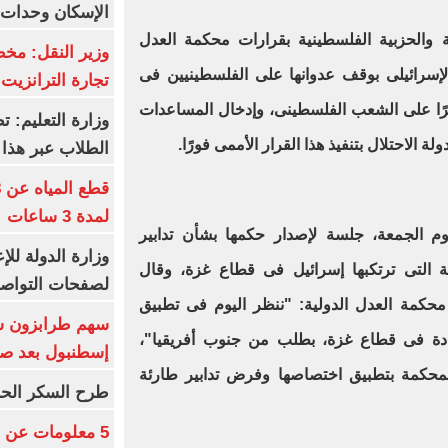
الإسكان وحدات س
 والحزبية الفلسطينية بقرارات محكمة العدل
وزير النقل: م
الإسرائيلى بوقف عدوانها على الفلسطينيين فى
تجارة الترانزيت
رًا على الشعب الفلسطينى، وإدخال المساعدات
وزارة التعليم: ت
ة الاحتلال بتنفيذ هذا القرار الأممى فورًا.
الطلاب عبر هذا 
لمدة 3 ساعات
وم الجمعة، جلسة لإصدار حكمها بشأن تدابير
وزارة الدولة لل
ة التى ترتكبها إسرائيل فى قطاع غزة، وقال
لصفحات التواصل
محكمة العدل الدولية: "ننظر اليوم فى تطبيق
بادة فى قطاع غزة، بطلب من جنوب أفريقيا"،
إسطنبول بعد ص
محكمة بتطبيق اختصاصها وفرض تدابير طارئة
طرح السكر الحر اليوم بس
5 معلومات عن 