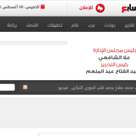
الخميس، 06 أغسطس 2026
تقارير
حوادث
عرب
عالم
تحقيقات
اقتصاد
رياضة
 الولايات المتحدة.. خبير: إما مات أو أصبح عاجزا
.. تقرير الطب الشرعى يفجر مفاجآت فى قضية أشرف داري
أحداث بالمنطقة عن كثب وتسعى جاهدة لاحتواء التوترات
 سلعى لفترات آمنة تصل فى بعض السلع إلى عام كامل
عليم العالى تهيب طلاب الثانوية العامة بسرعة التسجيل