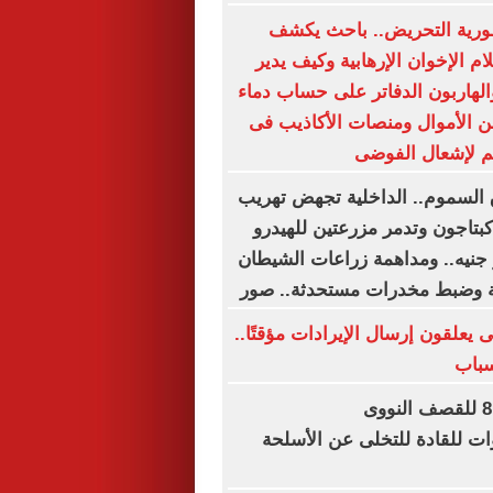
ورية التحريض.. باحث يكشف
م الإخوان الإرهابية وكيف يدير
لهاربون الدفاتر على حساب دماء
ن الأموال ومنصات الأكاذيب فى
م لإشعال الفوضى
السموم.. الداخلية تجهض تهريب
كبتاجون وتدمر مزرعتين للهيدرو
4. مليار جنيه.. ومداهمة زراعات الشيطان
يعلقون إرسال الإيرادات مؤقتًا..
سباب
في الذكرى الـ81 للقصف النووى
ات للقادة للتخلى عن الأسلحة