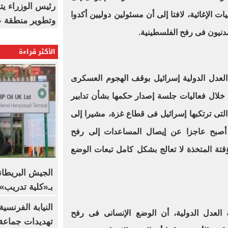
رئيس الوزراء ي
ت الإغاثية، لافتا إلى أن مسئولين دوليين أكدوا
وتطوير منطقة ع
مدنيون فى رفح الفلسطينية.
الأكثر قراءة
لعدل الدولية إسرائيل بوقف الهجوم العسكرى
لال فعاليات جلسة إصدار حكمها بشأن تدابير
التى ترتكبها إسرائيل فى قطاع غزة، مشيرا إلى
نه أصبح عاجزا عن إيصال المساعدات إلى رفح
ؤقتة المتخذة لا تعالج بشكل كامل تبعات الوضع
الجيش البريطا
بـ«كلية تدريب».. BBC تكشف التف
النيابة الفرنسي
عدل الدولية، أن الوضع الإنسانى فى رفح
تهديدات جماعة 