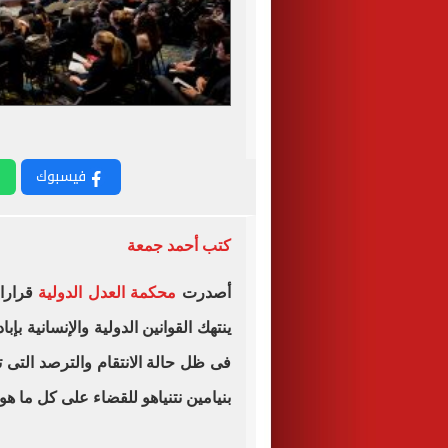
فيسبوك
كتب أحمد جمعة
أصدرت
محكمة العدل الدولية
قرارات
ينتهك القوانين الدولية والإنسانية ب
فى ظل حالة الانتقام والترصد التى ت
بنيامين نتنياهو للقضاء على كل ما ه