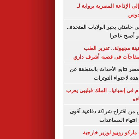
إلى الإذاعة المصرية برواية لـ
قدوس
ى خامنئي يحير الولايات المتحدة..
و أصبح عاجزا
ينة مجهولة.. تقرير الطب
مفاجآت فى قضية أشرف داري
مصر تتابع الأحداث بالمنطقة عن
ة لاحتواء التوترات
م فى إسبانيا.. الملك فيليبى يعرب
ءه
من اقتراح شراكة دفاعية أقوى
 انتهاء المساعدات
ركو روبيو لوزير خارجية