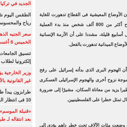
الجديد في تركيا
الطقس اليوم شد
ن الأوضاع المعيشية فى القطاع تدهورت للغاية
رياح والمحسوسة بالق
من يناير الماضى، مشيرا إلى نزوح أكثر من 800 ألف شخص منذ بدء العملية
سعر الجنيه الذه
سابيع قليلة، مشددا على أن الأزمة الإنسانية
الخميس 6 أغسطس 2026
لأوضاع الميدانية تدهورت بالفعل.
إلكترونيا لطلاب 
ن الهجوم البرى الذى بدأته إسرائيل على رفح
وزير الخارجية 
موجة نزوح أخرى والهجوم الإسرائيلى العسكرى
غير القانونية با
را يزيد من معاناة السكان، مشيرًا إلى ضرورة
طرابزون يبدأ ط
10 فى انتظار الفرعون (فيديو)
مال تمثل خطرا على الفلسطينيين.
«قنبلة الموسم»
بعد انتقاله لـ ط
 وضعت مئات الآلاف تحت خطر داهم يؤدى إلى