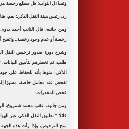
وتساءل النواب: هل مطلع رخصة مز
رد، رئيس هيئة النقل الذكي: نعم، ه
ومن جانبه، قال النائب أحمد بدوى
رخصة أو عدم وجود رخصة.. واتضح أن
وشرح دورة صدور ترخيص النقل النقل
طلب، ثم نخطرهم لتأمين البيانات، ث
الذكى، منوها بأنه للحفاظ على جودة
تفحص عند معامل خاصة، مشيرًا إلى
فحص المخدرات.
ومن جانبه، عقب محمد شمروخ، الرئي
قائلا:" تطبيق النقل الذكى عبر اله
منح الترخيص، وإذا رأت هذه الجهة 