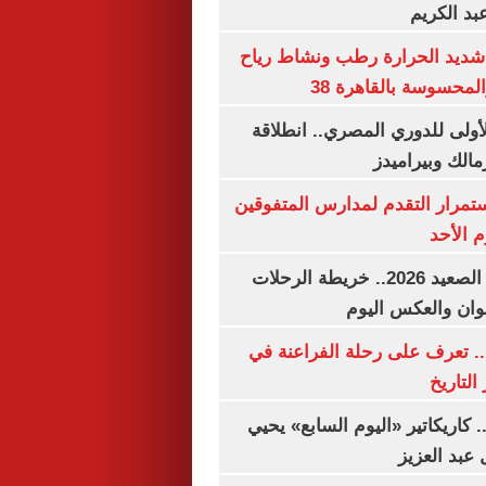
بد الكريم
شديد الحرارة رطب ونشاط رياح
لمحسوسة بالقاهرة 38
لأولى للدوري المصري.. انطلاقة
مالك وبيراميدز
استمرار التقدم لمدارس المتفوقين
م الأحد
مواعيد قطارات الصعيد 2026.. خريطة الرحلات
وان والعكس اليوم
. تعرف على رحلة الفراعنة في
التاريخ
. كاريكاتير «اليوم السابع» يحيي
عبد العزيز