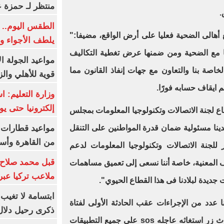
منتظر لـ حمزة ع
.
الطقس اليوم.. 
ع أهالى الضحية فعليا على أرض الواقع، مضيفا:"
يلطف الأجواء وا
ا مع الضحية ومن ضمنها عرض تغطية التكاليف
مواعيد الجولة ا
اصة بنا والتعاون مع جهات إنفاذ القانون مما
قوية للأهلي والز
ايقاف حسابه فورًا.
وزارة التعليم: 
إلكترونيا حتى يو
اع لجنة الاتصالات وتكنولوجيا المعلومات بمجلس
لدينا مسئولية ضمان قدرة المواطنين على التنقل
من القاهرة وأس
للجنة الاتصالات وتكنولوجيا المعلومات لدعم
قبل محمد صلاح.
 المعنية، خاصة أننا نسعى إلى تعميق مساهمات
ملاعب تركيا عبر 
ديدة لبلادنا فى هذا القطاع الحيوي".
ابتسامة لا تغيب.
 عدد من الإجراءات عقب الحادثة الأولى لفتاة
ذكرى رحيل دلال 
الشروق حبيبة الشماع، أولها استحداث زر استغاثه عاجله sos على جميع التطبيقات