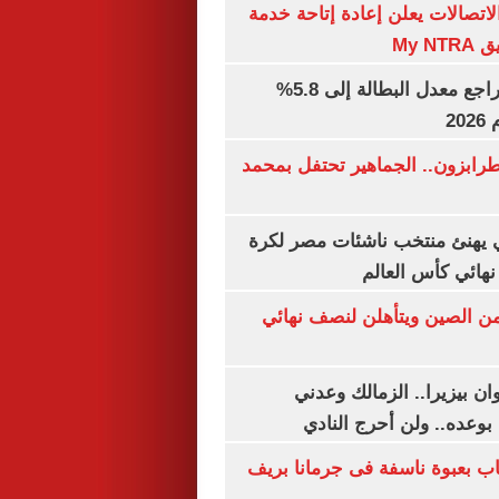
لاتصالات يعلن إعادة إتاحة خدمة
My N
جهاز الإحصاء: تراجع معدل البطالة إلى 5.8%
20
رابزون.. الجماهير تحتفل بمحمد
يهنئ منتخب ناشئات مصر لكرة
نهائي كأس العالم
من الصين ويتأهلن لنصف نهائي
ان بيزيرا.. الزمالك وعدني
بوعده.. ولن أحرج النادي
اب بعبوة ناسفة فى جرمانا بريف