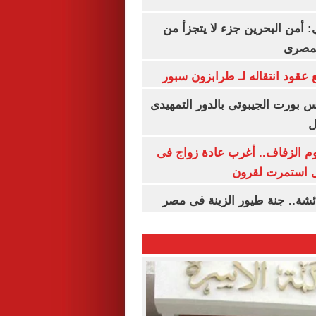
أمن البحرين جزء لا يتجزأ من
لمصرى
عقود انتقاله لـ طرابزون سبور
س بورت الجيبوتى بالدور التمهيدى
ل
م الزفاف.. أغرب عادة زواج فى
 استمرت لقرون
شة.. جنة طيور الزينة فى مصر