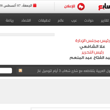
الجمعة، 07 أغسطس 2026
تقارير
حوادث
عرب
عالم
تحقيقات
اقتصاد
رياضة
ية بتقاطعه مع شارع شهاب 3 أيام لتوصيل غاز
عد تصدره قائمة بيلبورد عربية لـ68 أسبوعا
عى الغربى كليا من المنيب للعياط.. اعرف التحويلات
ون اليوم السابع فى حفل تقديمه باستاد طرابزون.. فيديو
سجل هذا الرقم