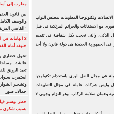
مطرب إلى أسل
بين قانون العقو
الاتصالات وتكنولوجيا المعلومات بمجلس النواب
والوصف الكامل 
لفورى مع الاستغاثات والجرائم المرتكبة فى قبل
"القاضي المزي
الذكى، والتى نجحت بكل شفافية فى تقديم
3 اتهامات في ا
ر فى الجمهورية الجديدة هى دولة قانون ولا أحد
خليفة أمام الق
تحول حضارى وت
عائشة.. مساحات
تعيد الرونق للق
املة فى مجال النقل البرى باستخدام تكنولوجيا
استمرت سنوات 
وتشجير الشوارع 
ل وليس شركات عاملة فى مجال التطبيقات
جمالا.. صور
عنية بضمان سلامة الركاب، وهو التزام وجوبى لا
بسبب شكوى من 