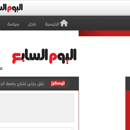
الرئيسية
عاجل
سياسة
غلق جزئى لشارع جامعة الدول العرب
عمرو دياب يدخل موسوعة جينيس ب
إغلاق طريق مصر أسوان الزرا
محمد صلاح يظهر على تليفزي
أسعار الذهب في مصر تتراجع.. وعيار 21 ي