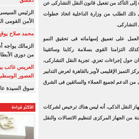
دمشق
ة إلى التأكد من تفعيل قانون النقل التشاركى عن
الرئيس السيسى: 
 ذلك الطلب من وزارة الداخلية اتخاذ خطوات
الأمن القومى ا
 التشاركى.
محمد صلاح يوقع 
بالعمل على تعميق إسهاماته فى تحقيق النمو
الزمالك يواجه أ
ك التزامنا القوى بسلامة ركابنا وسائقينا
من دورى الأبطا
لمان حول إجراءات تعزي. تجربة النقل التشاركى،
العريس غائب يو
ز التميز الإقليمى لأوبر بالقاهرة لعرض التدابير
العصور الوسطى
ى من الدعم لجميع العملاء والسائقين فى الشرق
سوق السيدة عائ
الأكثر قراءة
هاز النقل الذكى، أنه ليس هناك ترخيص لشركات
نة من الجهاز المركزى لتنظيم الاتصالات والنقل