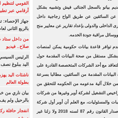
القومي لتنظيم ا
قديم بيانو بالسجل الجنائى فيش وتشبيه بشكل
أرقامي عبر تطبيق TRA
عن السائقين عن طريق الواح زجاجية داخل
رى الداخلى والدولى بإعداد تقارير عن معايير منح
بالربع الثانى لعام 26
وسائل مراقبة جودة الخدمه.
من داخل ستاد ط
صلاح.. فيديو
عدم توافر قاعدة بيانات حكومية يمكن لمنصات
قق بشكل مستقل من صحة البيانات المقدمة حول
الرئيس السيسي 
اليد ببلوغ نصف 
لتعاقد مع أحد الشركات المتخصصة القادرة على
لبيانات المقدمة من السائقين، مطالبا بسرعة
ناشئات اليد يهز
بطولة العالم
من خلال آلية مدعومه من الحكومه للتحقق من
بيان ناري من خو
تراخيص التشغيل لشركة أوبر وغيرها من شركات
بالرحيل ولم يف 
اجبات والمسئوليات، مع العلم أن أوبر أول شركة
انفجار حافلة رك
تقدمت لاحول على هذا الأمر منذ إصدار القانون رقم 87 لسنه 2018 ولا زلنا غير