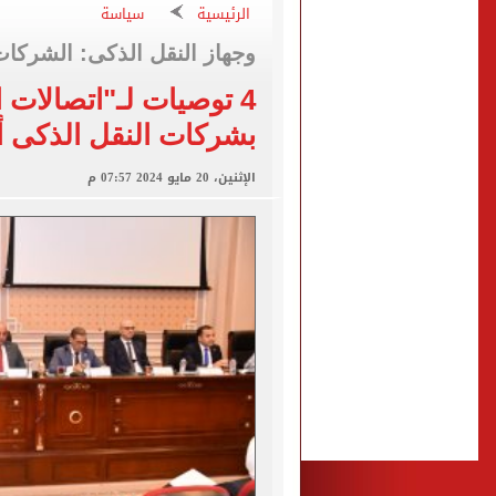
الاستعلامات تفند ادعاءات 
الرئيسية
سياسة
صفقة محمد صلاح تتصدر عنا
وجهاز النقل الذكى: الشركا
تقارير: سيلتيك الأسكتلندي 
4 توصيات لـ"اتصالات 
محمود حميدة يحتفل بزفاف ا
بشركات النقل الذكى أ
إخلاء سبيل سائق أوبر وفتاة
الإثنين، 20 مايو 2024 07:57 م