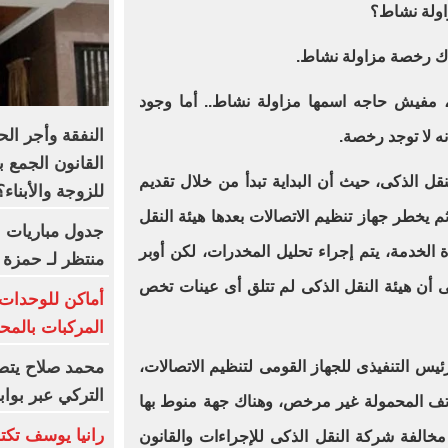
اولة نشاط؟
ناك رخصة مزاولة نشاط.
، مفيش حاجه اسمها مزاولة نشاط.. أما وجود
النفقة وأجر ال
ه لا توجد رخصة.
القانون الجمع ب
 الذكى، حيث أن البداية تبدأ من خلال تقديم
للزوجة والأبناء؟
م يخطر جهاز تنظيم الاتصالات بعدها هيئة النقل
جدول مباريات ب
 الخدمة، يتم إجراء تحليل المخدرات، لكن أوبر
منتظر لـ حمزة 
 أن هيئة النقل الذكى لم تتلق أى عينات تخص
أماكن للوحدات 
المركبات بالم
محمد صلاح يتصد
س التنفيذى للجهاز القومى لتنظيم الاتصالات،
التركي عبر بوا
واتف المحمولة غير مرخص، وهناك جهة منوط بها
رانيا يوسف تك
مخالفة شركة النقل الذكى للإجراءات والقانون