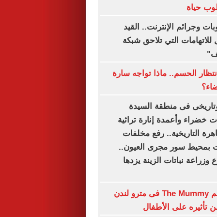
وب حياة
بات وجرائم الإنترنت.. القيد
للاتهامات التي تلاحق شبكة
ف"
نتظار الحسم.. ماذا تواجه سارة
ضاء؟
اريخى فى منطقة السيدة
 خضراء وأعمدة إنارة تراثية
اهرة التاريخية.. رفع مخلفات
بمحيط سور مجرى العيون..
وزراعة نباتات الزينة يزدها
حظر بوستر فيلم The Mummy فى مترو لندن
تأثيره على الأطفال