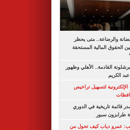
حضانة والرضاعة.. متى يحظر
ين الحقوق المالية المستحقة
رشلونة القادمة.. الأهلي وظهور
عبد الكريم
الإلكترونية لتسهيل تراخيص
حافظات
ر قائمة تاريخية في الدوري
بة طرابزون سبور
تب: عمرو دياب كيف تحول من