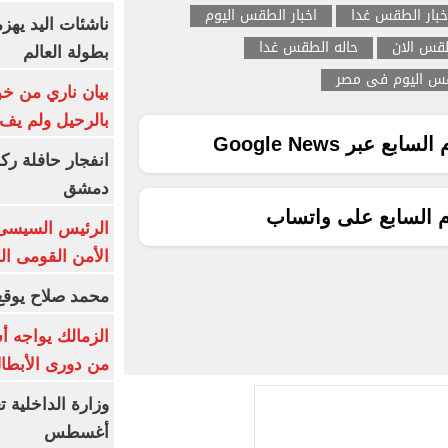
خبار الطقس غدا
اخبار الطقس اليوم
ناشئات اليد يهز
طقس الان
حاله الطقس غدا
بطولة العالم
س اليوم فى مصر
بيان ناري من خو
بالرحيل ولم يف 
ع عبر Google News
انفجار حافلة رك
دمشق
م السابع على واتساب
الرئيس السيسى: 
الأمن القومى ا
محمد صلاح يوقع 
الزمالك يواجه أ
من دورى الأبطا
أغسطس