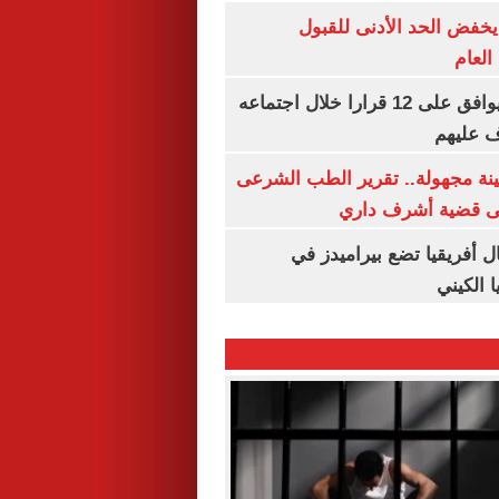
يخفض الحد الأدنى للقبول
العام
مجلس الوزراء يوافق على 12 قرارا خلال اجتماعه
ف عليهم
ينة مجهولة.. تقرير الطب الشرعى
ى قضية أشرف داري
 أفريقيا تضع بيراميدز في
 الكيني