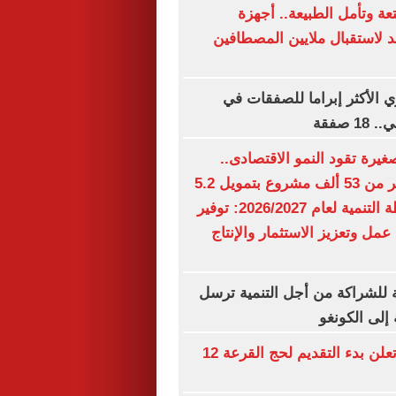
تعة وتأمل الطبيعة.. أجهزة
 لاستقبال ملايين المصطافين
ي الأكثر إبراما للصفقات في
 صفقة
يرة تقود النمو الاقتصادى..
الدولة تدعم أكثر من 53 ألف مشروع بتمويل 5.2
مليار جنيه.. خطة التنمية لعام 2026/2027: توفير
 عمل وتعزيز الاستثمار والإنتاج
ة للشراكة من أجل التنمية ترسل
لى الكونغو
وزارة الداخلية تعلن بدء التقديم لحج القرعة 12