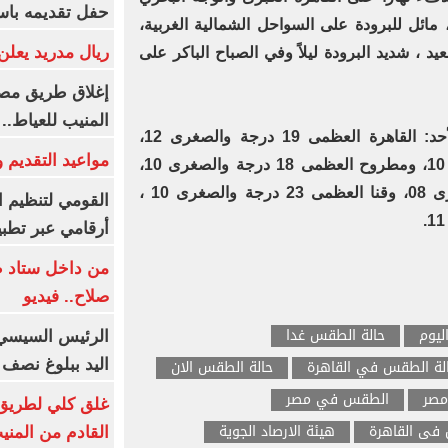
حفل تقديمه باست
ائل للبرودة على السواحل الشمالية الغربية،
ريال مدريد يعلن 
، شديد البرودة ليلاً وفي الصباح الباكر على
إغلاق طريق مصر
المنيب للعياط..
وبالنسبة لدرجات الحرارة اليوم الأحد: القاهرة العظمى 19 درجة والصغرى 12،
مواعيد التقديم و
والإسكندرية العظمى 18 والصغرى 10، ومطروح العظمى 18 درجة والصغرى 10،
وسوهاج العظمى 22 درجة والصغرى 08، وقنا العظمى 23 درجة والصغرى 10 ،
القومي لتنظيم ا
أرقامي عبر تطبيق TRA
من داخل ستاد ط
صلاح.. فيديو
ليوم
حالة الطقس غدا
الرئيس السيسي 
لة الطقس في القاهرة
حالة الطقس الان
اليد ببلوغ نصف 
مصر
الطقس في مصر
غلق كلي لطريق 
فى القاهرة
هيئة الارصاد الجوية
القادم من المنيب لل