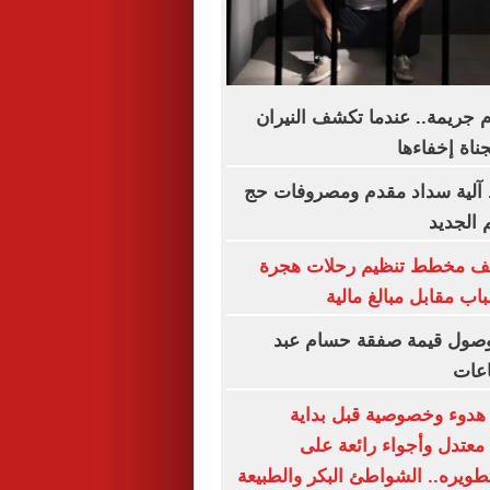
جريمة.. عندما تكشف النيران
جناة إخفاءها
آلية سداد مقدم ومصروفات حج
 الجديد
شف مخطط تنظيم رحلات هجرة
اب مقابل مبالغ مالية
 وصول قيمة صفقة حسام عبد
اعات
دوء وخصوصية قبل بداية
عتدل وأجواء رائعة على
طويره.. الشواطئ البكر والطبيعة