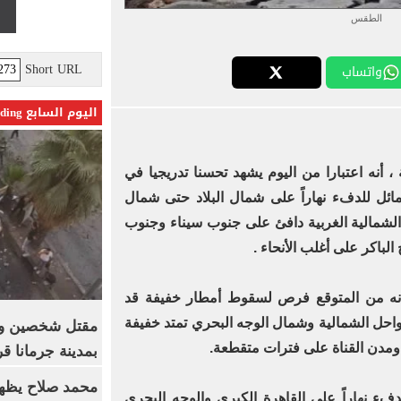
الطقس
Short URL
واتساب
اليوم السابع Trending
 أنه اعتبارا من اليوم
يشهد تحسنا تدريجيا في
ل للدفء نهاراً على شمال البلاد حتى شمال
الشمالية الغربية دافئ على جنوب سيناء وجنوب
الباكر على أغلب الأنحاء .
 أنه من المتوقع فرص لسقوط أمطار خفيفة قد
ل الشمالية وشمال الوجه البحري تمتد خفيفة
مدن القناة على فترات متقطعة.
بمدينة جرمانا ق
محمد صلاح يظهر
ء نهاراً على القاهرة الكبرى والوجه البحري