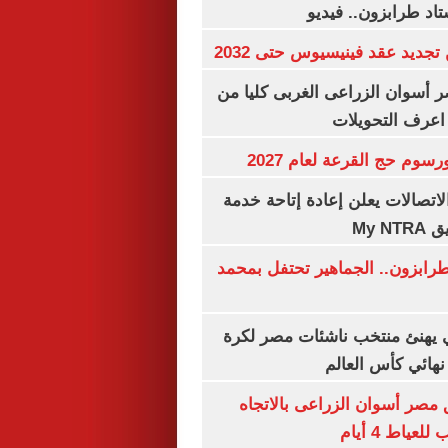
اد طرابزون.. فيديو
تجديد عقد فينيسيوس حتى 2032
 أسوان الزراعى الغربى كليا من
 اعرف التحويلات
رسوم حج القرعة لعام 2027
لاتصالات يعلن إعادة إتاحة خدمة
My N
رابزون.. الجماهير تحتفل بمحمد
يهنئ منتخب ناشئات مصر لكرة
نهائي كأس العالم
مصر أسوان الزراعى بالاتجاه
عياط 4 أيام