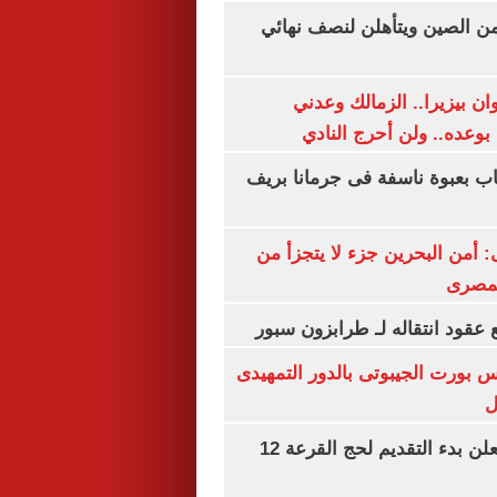
من الصين ويتأهلن لنصف نهائي
ان بيزيرا.. الزمالك وعدني
بوعده.. ولن أحرج النادي
اب بعبوة ناسفة فى جرمانا بريف
أمن البحرين جزء لا يتجزأ من
لمصرى
عقود انتقاله لـ طرابزون سبور
س بورت الجيبوتى بالدور التمهيدى
ل
وزارة الداخلية تعلن بدء التقديم لحج القرعة 12