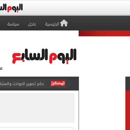
الرئيسية
عاجل
سياسة
حكم تصوير الحوادث والمشا
محمد هنيدي فى رسالة مؤثرة
ما حكم رشّ المياه أمام المن
من داخل ستاد طرابزون.. الج
القومي لتنظيم الاتصالات يعلن