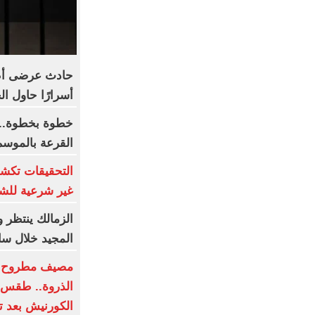
حادث عرضى أم 
أسرارًا حاول ال
خطوة بخطوة.. 
القرعة بالموسم
التحقيقات تك
غير شرعية للشب
الزمالك ينتظر
المجيد خلال س
مصيف مطروح ه
الذروة.. طقس م
الكورنيش بعد ت