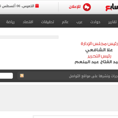
الخميس، 06 أغسطس 2026
تقارير
حوادث
عرب
عالم
تحقيقات
اقتصاد
رياضة
جرات ونشرها على مواقع التواصل
 بعد وفاة شقيقه: إمبارح فقدت أخ وكان حواليا ألف أخ
ازل؟.. أمين الفتوى يجيب (فيديو)
ماهير تحتفل بمحمد صلاح.. فيديو
 إعادة إتاحة خدمة أرقامي عبر تطبيق My NTRA