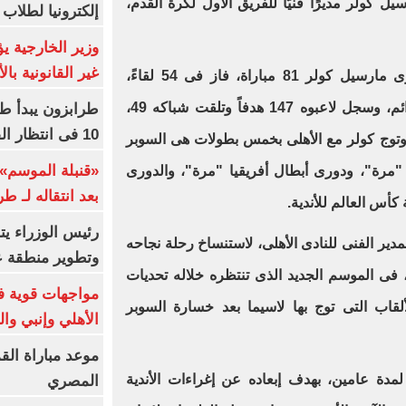
 كولر مديرًا فنيًّا للفريق الأول لكرة القدم،
إلكترونيا لطلاب 
وزير الخارجية 
غير القانونية با
وخاض الأهلى تحت قيادة السويسرى مارسيل كولر 81 مباراة، فاز فى 54 لقاءً،
وتعادل فى 19 مباراة، وتلقى 8 هزائم، وسجل لاعبوه 147 هدفاً وتلقت شباكه 49،
طرابزون يبدأ ط
10 فى انتظار الفرعون (فيديو)
نظيفة فى 46 مباراة، وتوج كولر مع الأهلى بخمس بطولات هى السوبر
«قنبلة الموسم»
مرة"، ودورى أبطال أفريقيا "مرة"، والدورى
بعد انتقاله لـ ط
 كأس العالم للأندية.
رئيس الوزراء ي
ر الفنى للنادى الأهلى، لاستنساخ رحلة نجاحه
وتطوير منطقة ع
 فى الموسم الجديد الذى تنتظره خلاله تحديات
مواجهات قوية فى
قاب التى توج بها لاسيما بعد خسارة السوبر
الأهلي وإنبي وال
موعد مباراة الق
لمدة عامين، بهدف إبعاده عن إغراءات الأندية
المصري