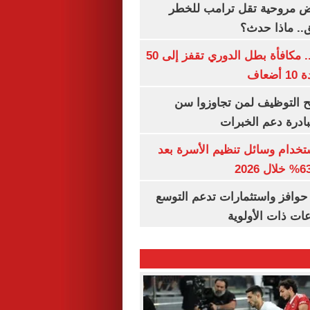
 مروحية تقل ترامب للخطر
.. ماذا حدث؟
قبل قرعة اليوم.. مكافأة بطل الدوري تقفز إلى 50
عاف
تح التوظيف لمن تجاوزوا سن
تخدام وسائل تنظيم الأسرة بعد
حوافز واستثمارات تدعم التوسع
ات ذات الأولوية