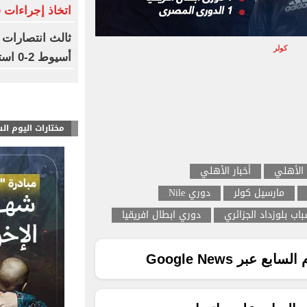
اتخاذ إجراءات ق
ثالث انتصارات 
كولر
أسيوط 2-0 استعدادا للموسم الجديد
مختارات اليوم ال
 الأهلي
أخبار الأهلي
مارسيل كولر
دوري Nile
اب بلوزداد الجزائري
دوري ابطال افريقيا
ع عبر Google News