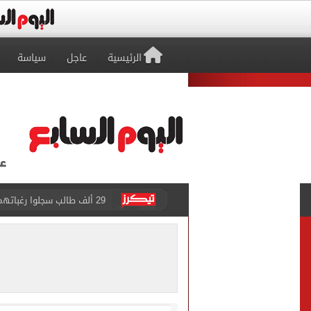
الرئيسية
عاجل
سياسة
29 ألف طالب سجلوا رغباتهم fتنسيق المرحلة الأولى للقبول بالجامعات حتى الآن
حفلات U Arena تنطلق مع الهضبة عمرو دياب ضمن «يلا ساحل 2026» بالعلمين الجديدة
الآلاف يودعون عروس الشرقية
هل التربح من السوشيال ميدي
«يلا ساحل 2026» يقدم نموذجا جديدا للتسويق السياحى عبر المحتوى التفاعلى
الرئيس السيسى يستقبل ملك 