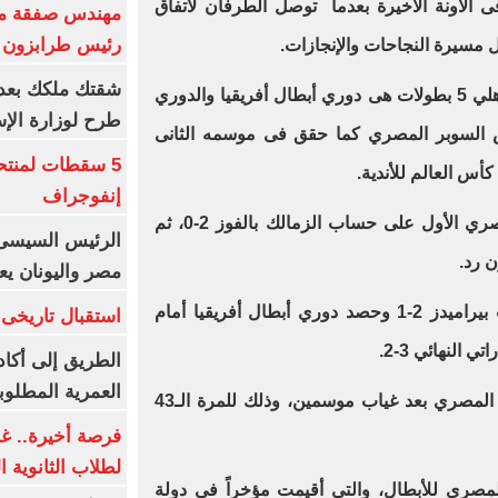
ى الآونة الأخيرة بعدما توصل الطرفان لاتفاق
مهندس صفقة مح
رئيس طرابزون 
 مسيرة النجاحات والإنجازات.
وحقق كولر في أول مواسمه مع الأهلي 5 بطولات هى دوري أبطال أفريقيا والدوري
طرح لوزارة الإس
السوبر المصري كما حقق فى موسمه الثانى
5 سقطات لمنتح
أس العالم للأندية.
إنفوجراف
ونجح الأهلى فى تحقيق السوبر المصري الأول على حساب الزمالك بالفوز 2-0، ثم
الرئيس السيسى:
 رد.
مصر واليونان يع
وتوج بلقب كأس مصر على حساب بيراميدز 2-1 وحصد دوري أبطال أفريقيا أمام
استقبال تاريخى 
 النهائي 3-2.
الطريق إلى أكاد
العمرية المطلوبة
واستعاد للمارد الأحمر لقب الدوري المصري بعد غياب موسمين، وذلك للمرة الـ43
فرصة أخيرة.. غد
لطلاب الثانوية العام
لمصري للأبطال، والتي أقيمت مؤخراً فى دولة