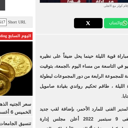
قام كولر مع الاهلى
Short URL
واتساب
اليوم السابع Trending
اراة قوية الليلة حينما يحل ضيفاً على نظيره
لوزداد الجزائري بإستاد 5 يوليو في التاسعة من مساء اليوم ،الجمعة، بتوقيت
ة للمجموعة الرابعة من دور المجموعات لبطولة
ة الليلة ، طاقم تحكيم رواندي بقيادة صامويل
با.
سعر الجنيه الذه
دير الفنى للمارد الأحمر، بإضافة لقب جديد
الخميس 6 أغسطس 2026
لرحلته التاريخية مع الأهلى، ففى 9 سبتمبر 2022 أعلن مجلس إدارة