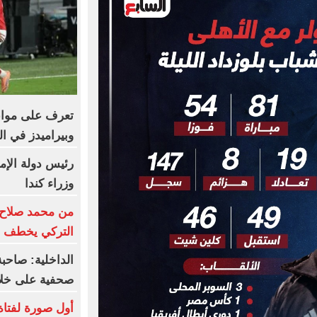
تعرف على مواعي
وبيراميدز في ال
رئيس دولة الإم
وزراء كندا
من محمد صلاح 
التركي يخطف ن
الداخلية: صاحبة
صحفية على خلا
أول صورة لفتاة