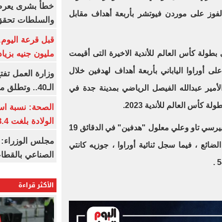
خطأ بشرى يعرض
الفوز على موردن فيوتشر بأربعة أهداف مقابل
والسلطات تحقق
مليون جنيه بزيادة 10 أض
 بطولة كأس العالم للأندية الاخيرة التى أقيمت
على أوراوا الياباني بأربعة أهداف لهدفين خلال
وزارة العمل تف
الـ40.. وتطلق مبادرة دعم الخبرات
لأمير عبدالله الفيصل الرياضي بمدينة جدة في
لة كأس العالم للأندية 2023.
الصحة: نسبة اس
الولادة بلغت 63.4% خلال 2026
سجل رباعية الأهلي ، ياسر إبراهيم وبيرسي تاو وعلي معلول "هدفين" في الدقائق 19
مجلس الوزراء: 
دل الضائع ، فيما سجل ثنائية أوراوا ، جوزيه كانتي
الصناعي بالقطاع
الأكثر قراءة