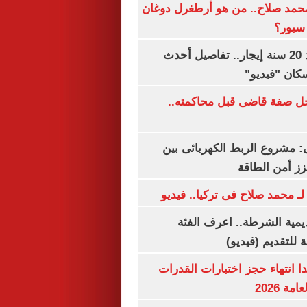
مد صلاح.. من هو أرطغرل دوغان
سبور؟
شقتك ملكك بعد 20 سنة إيجار.. تفاصيل أحدث
كان "فيديو"
ل صفة قاضى قبل محاكمته..
 مشروع الربط الكهربائى بين
زز أمن الطاقة
لـ محمد صلاح فى تركيا.. فيديو
يمية الشرطة.. اعرف الفئة
 للتقديم (فيديو)
ا انتهاء حجز اختبارات القدرات
ة 2026