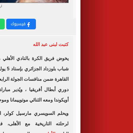
ار
فيسبوك
كتبت لبنى عبد الله
يخوض فريق الكرة بالنادي الأهلي مب
شباب ب
القاهرة ضمن منافسات الجولة الرابع
دوري أبطال أفريقيا ، ويُدير مبارا
أويكوندا ومعه الثنائي موتوييمانا وموجا
ويحلم السويسري مارسيل كولر، الم