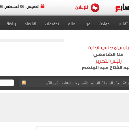
الخميس، 06 أغسطس 2026
تقارير
حوادث
عرب
عالم
تحقيقات
اقتصاد
رياضة
 إلى مثواها الأخير بعد وفاتها ليلة زفافها.. صور
ا حلال أم حرام؟.. أمين الفتوى يجيب «فيديو»
البحرين بمطار العلمين الدولى.. صور