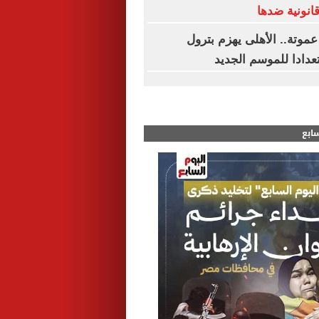
انونية ضدها
عموتة.. الأهلى يهزم بترول
سابع