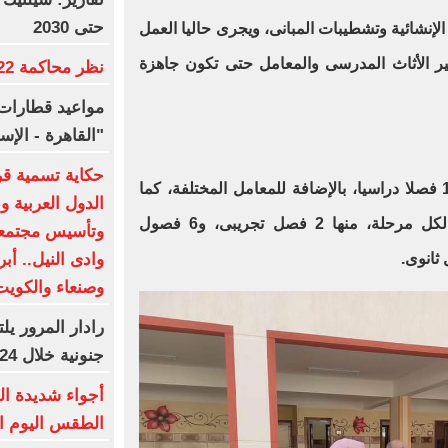
حتى 2030
 الإنشائية وتشطيبات المبانى، ويجرى حاليا العمل
فير الأثاث المدرسى والمعامل حتى تكون جاهزة
نظر محاكمة 22 متهما بخلية التجمع.. غدا
مواعيد قطارات 
"القاهرة - الإ
حكاية تسمية قرى
وأوضح أن المدرسة الثانوية تضم 18 فصلا دراسيا، بالإضافة للمعامل المختلفة، كما
الدول العربية 
تضم المدرسة الرسمية 14 فصل لكل مرحلة، منها 2 فصل تجريبى، و6 فصول
وتأسيس مجتمعا
وادى النيل.. أب
وصنعاء والكوي
جنونية خلال 24 ساعة
أجواء شديدة ال
الطقس اليوم الجمعة 7 أ