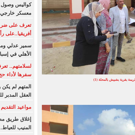
كواليس وصول بعث
معسكر خارجي .
تعرف على ضربة 
أفريقيا..على رأ
سمير عدلي وماه
الأهلي في إسبان
لسلامتهم.. تعر
سفرها لأداء حج ال
يمة بقرية بشبيش بالمحلة (1)
المتهم لم يكن
العقل المدبر ل
مواعيد التقديم و
إغلاق طريق مصر
المنيب للعياط.