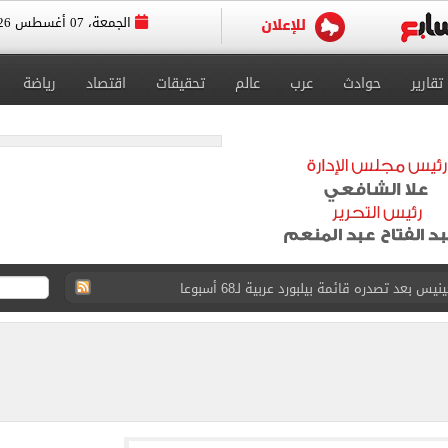
الجمعة، 07 أغسطس 2026
تقارير
حوادث
عرب
عالم
تحقيقات
اقتصاد
رياضة
عى الغربى كليا من المنيب للعياط.. اعرف التحويلات
ون اليوم السابع فى حفل تقديمه باستاد طرابزون.. فيديو
سجل هذا الرقم
ذا صن وميرور حول علاج سيدة بريطانية في شرم الشيخ
جرات ونشرها على مواقع التواصل