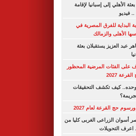
ة الأهلي إلى إسبانيا لإقامة
. فيديو
البداية للفرق المصرية في
سها الأهلى والزمالك
ر عبد العزيز يستقبلان بعثة
يا
ف على الفئات المرضية المحظور
قرعة 2027
 وحده.. كيف تكشف التحقيقات
لجريمة؟
رسوم حج القرعة لعام 2027
 أسوان الزراعى الغربى كليا من
. اعرف التحويلات