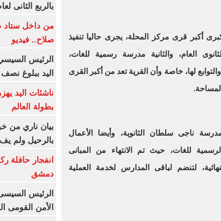
بالربع الثانى لعام 26
من داخل ستاد ط
رى أكبر قرى مركز المحلة، يجرى حاليا تنفيذ
صلاح.. فيديو
نوى العام، والثانية مدرسة رسمية للغات،
الرئيس السيسي 
والتوابع لها، خاصة وأن القرية تعد من أكبر القرى
اليد ببلوغ نصف 
المساحة
.
ناشئات اليد يهز
بطولة العالم
بيان ناري من خو
 مدرسة ناجى سلطان الثانوية، وأيضا الأعمال
بالرحيل ولم يف 
رسمية للغات، حيث تم الانتهاء من المبانى
انفجار حافلة رك
نهائية، لتنضم لباقى المدارس لخدمة العملية
دمشق
الرئيس السيسى: 
الأمن القومى ا