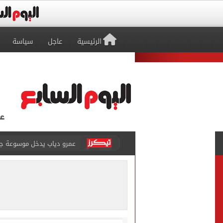
الرئيسية
عاجل
سياسة
إغلاق طريق مصر أسوان الزرا
محمد صلاح يظهر على تليفزي
أسعار الذهب في مصر تتراجع.. وعيار 21 ي
الاستعلامات تفند ادعاءات 
حكم تصوير الحوادث والمشا