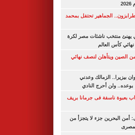
20
رابزون.. الجماهير تحتفل بمحمد
يهنئ منتخب ناشئات مصر لكرة
نهائي كأس العالم
من الصين ويتأهلن لنصف نهائي
ان بيزيرا.. الزمالك وعدني
بوعده.. ولن أحرج النادي
اب بعبوة ناسفة فى جرمانا بريف
أمن البحرين جزء لا يتجزأ من
لمصرى