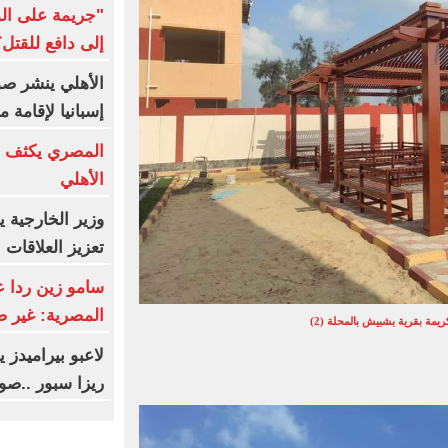
"جريمة على ال
إلى دافع للقتل؟
الأهلي ينشر صو
إسبانيا لإقامة
المصري يكثف ج
الأهلي
وزير الخارجية 
تعزيز العلاقات ال
سامو زين ردا ع
المصرية: غير 
يمة بقرية بشبيش بالمحلة (2)
لاعبو بيراميدز
ريزا سبور ..صو