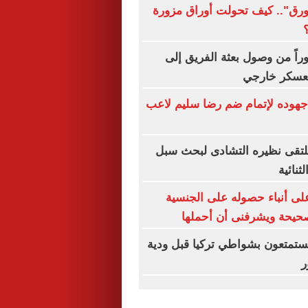
ورق".. كيف تحولت أوراق مزورة
راً من وصول بعثة الفريق إلى
 معسكر خارجي
هوده لإتمام ضم رضا سليم لاعب
يلتقى نظيره التشادى لبحث سبل
ثنائية
لى أنباء حصوله على الجنسية
صحيحة ويشرفنى أن أحملها
 يستمتعون بشواطي تركيا قبل ودية
ر