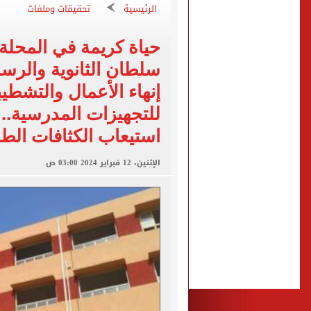
تقارير: سيلتيك الأسكتلندي 
الرئيسية
تحقيقات وملفات
محمود حميدة يحتفل بزفاف ا
حياة كريمة في المحلة
إخلاء سبيل سائق أوبر وفتاة
سلطان الثانوية والرس
غلق جزئى لشارع جامعة الدول العرب
إنهاء الأعمال والتشطي
عمرو دياب يدخل موسوعة جينيس ب
للتجهيزات المدرسية.. 
استيعاب الكثافات الطلا
الإثنين، 12 فبراير 2024 03:00 ص