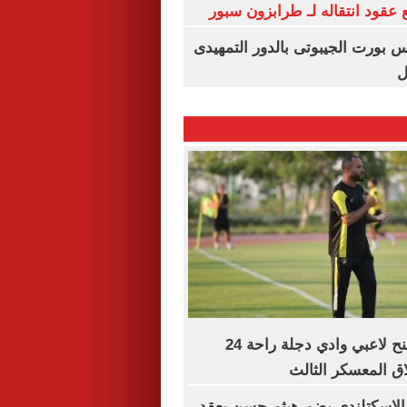
عقود انتقاله لـ طرابزون سبور
س بورت الجيبوتى بالدور التمهيدى
ل
محمد الشيخ يمنح لاعبي وادي دجلة راحة 24
ق المعسكر الثالث
 الاسكتلندي يضم هيثم حسن بعقد