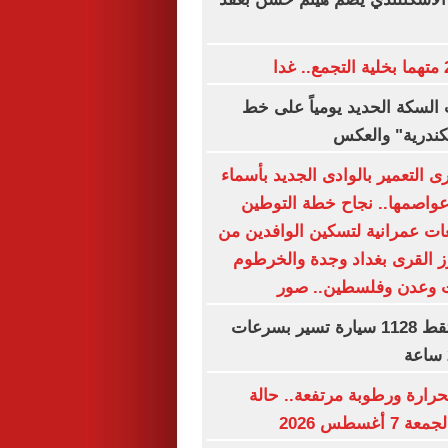
السكة الحديد يومياً على خط
سكندرية" والعكس
 التعمير بالوادى الجديد بأسماء
وعواصمها.. نجاح خطة التوطين
ت عمرانية لتسكين الوافدين من
رز القرى بغداد وجدة والخرطوم
ت وعدن وفلسطين.. صور
رادار المرور يلتقط 1128 سيارة تسير بسرعات
حرارة ورطوبة مرتفعة.. حالة
غسطس 2026