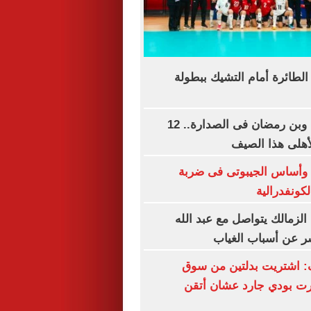
لطائرة أمام التشيك ببطولة
تريزيجيه وديانج وبن رمضان فى الصدارة.. 12
لأهلى هذا الصيف
 وأساس الجيبوتى فى ضربة
لكونفدرالية
. الزمالك يتواصل مع عبد الله
ر عن أسباب الغياب
: اشتريت بدلتين من سوق
رت بودي جارد عشان أتقن