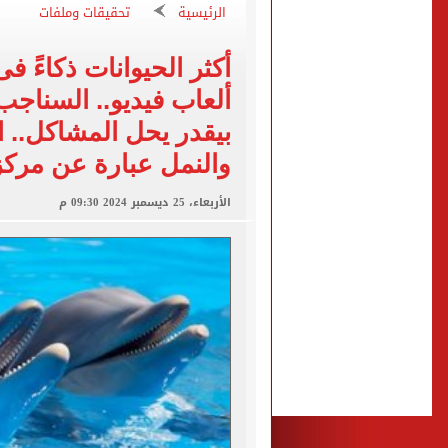
"تنظيم الاتصالات": تسجيل ا
الرئيسية
تحقيقات وملفات
مشاهد ساحرة على شاطئ رأس
أكثر الحيوانات ذكاءً فى
الكشف عن قصر محمد صلاح ا
ألعاب فيديو.. السناجب
الاتحاد التركي يمنح طرابز
بيقدر يحل المشاكل.. ال
والنمل عبارة عن مرك
الأربعاء، 25 ديسمبر 2024 09:30 م