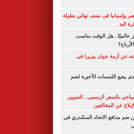
صر وإسبانيا فى نصف نهائي بطولة
رة اليد
 عالميًا.. هل الوقت مناسب
لأرباح؟
ته عن أزمة خوان بيزيرا فى
ندى يضع اللمسات الأخيرة لضم
سياحى بالسعر الرسمى.. التموين
بلاغ عن المخالفين
 ضم مدافع الاتحاد السكندري فى
ى