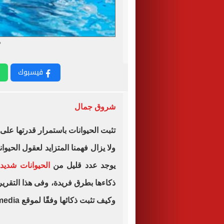
د
فيسبوك
شروق جمال
تثبت الحيوانات باستمرار قدرتها على ا
ولا يزال فهمنا المتزايد لعقول الحيوا
يوجد عدد قليل من
الحيوانات شديدة
وكيف تثبت ذكائها وفقًا لموقع sentientmedia.