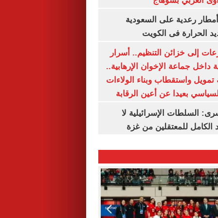
وى الغربي بسوهاج
مطار رعدية على السعودية
يد الحرارة فى الكويت
عات إلى خزائن التنظيم.. أسرار
 داخل جماعة الإخوان الإرهابية..
تمويل واستقطاب وبناء الولاءات
لسياسي بعيدا عن أعين الرقابة
رى: السلطات الإسرائيلية لا
الكامل للمعتقلين من غزة