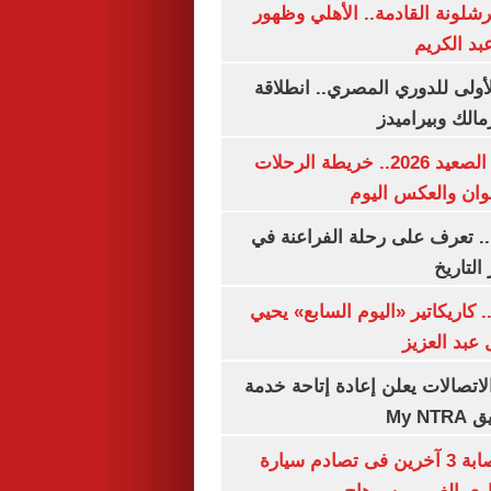
شلونة القادمة.. الأهلي وظهور
بد الكريم
لأولى للدوري المصري.. انطلاقة
مالك وبيراميدز
مواعيد قطارات الصعيد 2026.. خريطة الرحلات
وان والعكس اليوم
. تعرف على رحلة الفراعنة في
التاريخ
. كاريكاتير «اليوم السابع» يحيي
عبد العزيز
لاتصالات يعلن إعادة إتاحة خدمة
My N
مصرع سيدة وإصابة 3 آخرين فى تصادم سيارة