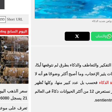
Short URL
ولفن شديد الذكاء
اليوم السابع Trending
واتساب
لتفكير والتعاطف والذكاء بطرق لم نتوقعها أبدًا،
نات يثير الإعجاب، وما أصبح أكثر وضوحًا هو أنه لا
 الذكاء
فحسب بل عدد كبير منها، وكلها تُظهر
ذكاءها بطرق فريدة، وفى هذا التقرير نستعرض 12 من أكثر الحيوانات ذكاءً فى العالم
21 يسجل 6080 جنيها
تعرف على موعد 