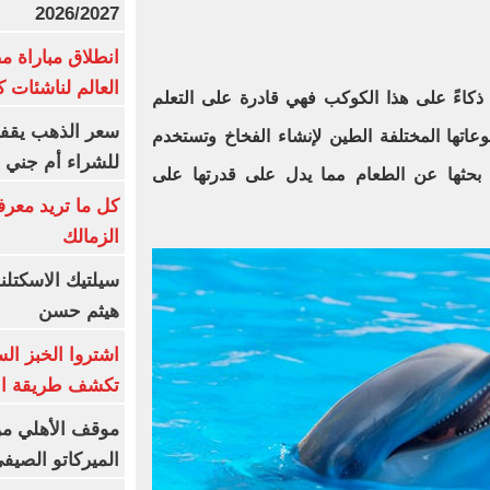
2026/2027
انطلاق مباراة م
العالم لناشئات ك
ذكاءً على هذا الكوكب فهي قادرة على التعلم
سعر الذهب يقفز
عاتها المختلفة الطين لإنشاء الفخاخ وتستخدم
للشراء أم جني ا
ء بحثها عن الطعام مما يدل على قدرتها على
كل ما تريد معرف
الزمالك
سيلتيك الاسكتل
هيثم حسن
اشتروا الخبز ال
تكشف طريقة الإ
موقف الأهلي من
الميركاتو الصيف