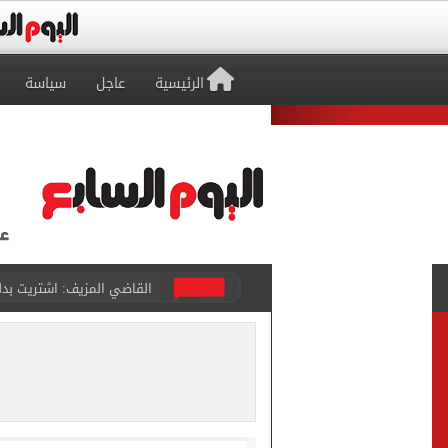
الرئيسية
عاجل
سياسة
برشلونة يطرح تذاكر مواجه
طرابزون سبور ينفي الحجز 
منتخب ناشئات كرة اليد يخسر أمام إسبانيا 27 - 26 ف
قفزة أعادت الزمن الجميل..
الأهلي ينهي مرانه الأول ف