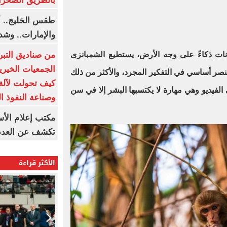
بالطريق الصحرا
طقس الخليج.. أ
والإمارات.. وشد
انات ذكاءً على وجه الأرض، يستطيع الشمبانزى
من صناديق التبر
الجمعيات الخيرية
صر أساسي في التفكير المجرد، والأكثر من ذلك
كيف تحولت لآلة 
لفيديو وهي مهارة لا يكتسبها البشر إلا في سن
وصناعة النفوذ ا
مكتب إعلام الأس
تكشف عن العدد 
الأكثر قراءة