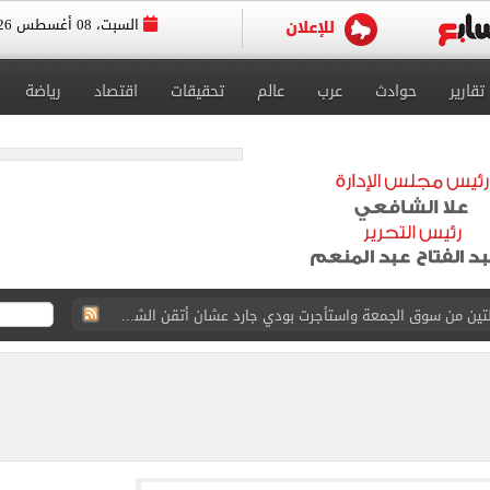
السبت، 08 أغسطس 2026
تقارير
حوادث
عرب
عالم
تحقيقات
اقتصاد
رياضة
ة الأهلي على كأس خوان جامبر
على مستحقات محمد صلاح
ى نصف نهائى بطولة العالم
 رأسية وائل جمعة فى مران الأهلي تستحضر أمجاد الصخرة
ى معسكر إسبانيا.. جلسة عموتة وفقرة بدنية.. صور