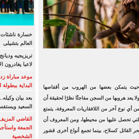
خسارة ناشئات ا
العالم بتشيلى
لاعبا يغادرون ا
موعد مباراة زد
البداية ببطولة ا
 حيث يتمكن بعضها من الهروب من أقفاصها
بعد بيان وكيله.
ا يعد هروبها من السجن مفاجئًا نظرًا لحقيقة أن
السعيد ويستفس
من أي نوع آخر من اللافقاريات المعروفة، يتمتع
القاضي المزيف
التي تحصل عليها من محيطها، ومن المعروف أن
الجمعة واستأج
ر القاتل كسلاح، بينما تجمع أنواع أخرى قشور
الشخصية