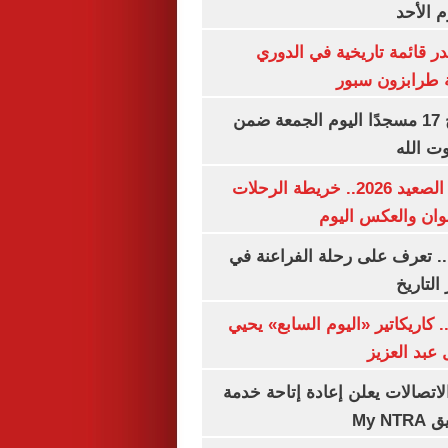
م الأحد
 قائمة تاريخية في الدوري
ة طرابزون سبور
«الأوقاف» تفتتح 17 مسجدًا اليوم الجمعة ضمن
وت الله
مواعيد قطارات الصعيد 2026.. خريطة الرحلات
وان والعكس اليوم
. تعرف على رحلة الفراعنة في
التاريخ
. كاريكاتير «اليوم السابع» يحيي
عبد العزيز
لاتصالات يعلن إعادة إتاحة خدمة
My N