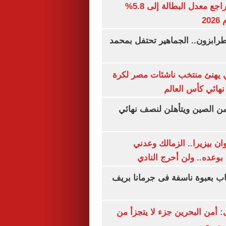
جهاز الإحصاء: تراجع معدل البطالة إلى 5.8%
20
رابزون.. الجماهير تحتفل بمحمد
يهنئ منتخب ناشئات مصر لكرة
نهائي كأس العالم
من الصين ويتأهلن لنصف نهائي
ان بيزيرا.. الزمالك وعدني
بوعده.. ولن أحرج النادي
اب بعبوة ناسفة فى جرمانا بريف
أمن البحرين جزء لا يتجزأ من