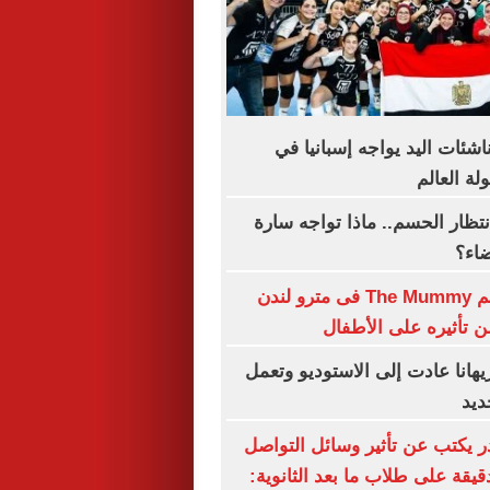
اشئات اليد يواجه إسبانيا في
ة العالم
نتظار الحسم.. ماذا تواجه سارة
ضاء؟
حظر بوستر فيلم The Mummy فى مترو لندن
تأثيره على الأطفال
هانا عادت إلى الاستوديو وتعمل
ديد
ر يكتب عن تأثير وسائل التواصل
دقيقة على طلاب ما بعد الثانوية: