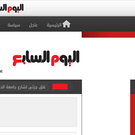
الرئيسية
عاجل
سياسة
عمرو دياب يدخل موسوعة جينيس ب
إغلاق طريق مصر أسوان الزرا
محمد صلاح يظهر على تليفزي
أسعار الذهب في مصر تتراجع.. وعيار 21 ي
الاستعلامات تفند ادعاءات 