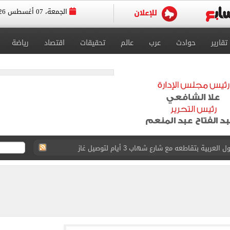
الجمعة، 07 أغسطس 2026
تقارير
حوادث
عرب
عالم
تحقيقات
اقتصاد
رياضة
عد تصدره قائمة بيلبورد عربية لـ68 أسبوعا
عى الغربى كليا من المنيب للعياط.. اعرف التحويلات
ون اليوم السابع فى حفل تقديمه باستاد طرابزون.. فيديو
سجل هذا الرقم
ذا صن وميرور حول علاج سيدة بريطانية في شرم الشيخ