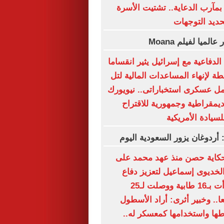
بمآرب الدعاية.. تشتيت الأسرة
حديد التوجهات
لدفاعية مع إسرائيل يثير انقساما
ة لإنهاء المساعدات المالية لتل
مل عسكرى استخباراتى.. نيويورك
ديمقراطية وجمهورية للاقتراح
لسيادة الأمريكية
: أردوغان يزور السعودية اليوم
كاية حصن منذ عهد محمد على
 الخديوى إسماعيل لتعزيز دفاع
الإسكندرية.. بدأت بـ16 طابية ووصلت لـ25
4 مدفعا.. وخبير أثرى: أراد الأسطول
طها واستخدامها كمعسكر له..