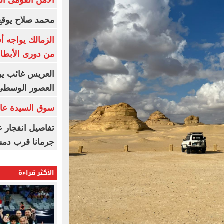
الأمن القومى ا
محمد صلاح يوقع 
الزمالك يواجه أ
من دورى الأبطا
العريس غائب يو
العصور الوسطى
سوق السيدة عائ
تفاصيل انفجار ع
جرمانا قرب دمش
الأكثر قراءة