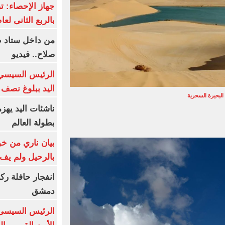
بالربع الثانى لعام 26
من داخل ستاد ط
صلاح.. فيديو
الرئيس السيسي 
اليد ببلوغ نصف 
البحيرة السحرية
ناشئات اليد يهز
بطولة العالم
بيان ناري من خو
بالرحيل ولم يف 
انفجار حافلة رك
دمشق
الرئيس السيسى: 