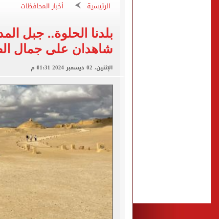
صفقة محمد صلاح تتصدر عنا
الرئيسية
أخبار المحافظات
تقارير: سيلتيك الأسكتلندي 
بلدنا الحلوة.. جبل الم
محمود حميدة يحتفل بزفاف ا
شاهدان على جمال الطب
إخلاء سبيل سائق أوبر وفتاة
غلق جزئى لشارع جامعة الدول العرب
الإثنين، 02 ديسمبر 2024 01:31 م