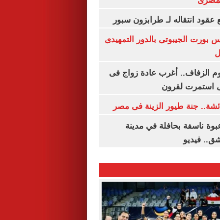
لمصرى
عقود انتقاله لـ طرابزون سبور
س بورت الجيبوتى بالدور التمهيدى
ل
م الزفاف.. أغرب عادة زواج فى
 استمرت لقرون
شة.. جنة طيور الزينة فى مصر
بوة ناسفة بحافلة في مدينة
ق.. فيديو