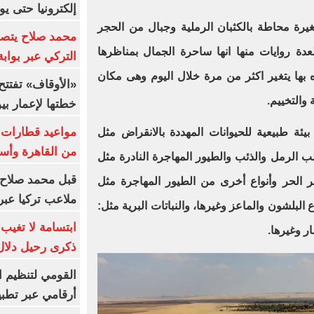
إلكترونيا حتى يو
يرة محاطة بالكثبان الرملية وجبال من الحجر
محمد صلاح يتصدر
دة روايات منها انها ساحرة الجمال بمناظرها
التركي عبر بواب
اه بها يتغير اكثر من مرة خلال اليوم وهى مكان
والتخييم.
خطتها لإعمار بي
بيئة طبيعية للحيوانات المهددة بالانقراض مثل
من القاهرة وأس
ب الرمل والذئب والطيور المهاجرة النادرة مثل
قبل محمد صلاح.
 الحر وأنواع أخرى من الطيور المهاجرة مثل
ملاعب تركيا عبر 
البلشون والماعز وغيرها، والنباتات البرية مثل:
ابتسامة لا تغيب.
ار وغيرها.
ذكرى رحيل دلال 
القومي لتنظيم ا
أرقامي عبر تطبيق TRA