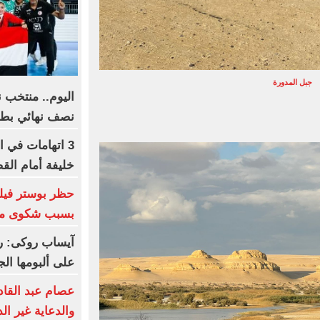
جبل المدورة
اليوم.. منتخب ن
نصف نهائي بطول
3 اتهامات في ا
خليفة أمام الق
بسبب شكوى من 
آيساب روكى: ري
على ألبومها الج
عصام عبد القاد
والدعاية غير ال