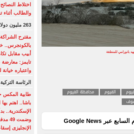
اختلاط النصائح 
والطالب أثناء ت
263 مليون دولار عالميا لفيلم Moana
مقترح الشراكة ا
بالكونجرس.. خط
د بانورامي للمنطقة
أبيب مقابل تكا
تايمز: معارضة 
واعتباره خيانة ل
الرئاسة التركية
يوم
الفيوم
محافظة الفيوم
طابية المكس ح
شوف
باشا.. اهتم بها
وضمت 9
ع عبر Google News
الإنجليزى إسقا