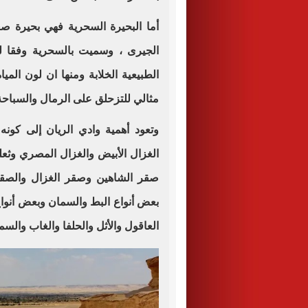
أما البحيرة السحرية فهي بحيرة صغ
الجيرى ، وسميت بالسحرية وفقا لع
الطبيعية الخلابة ومنها ان لون المي
مثالي للتزحلق على الرمال والسباحة 
وتعود أهمية وادي الريان إلى كونه 
الغزال الأبيض والغزال المصري وثعل
صقر الشاهين وصقر الغزال والصقر
بعض أنواع البط والسمان وبعض أنواع 
العاقول والأثل والحلفا والغاب والسم