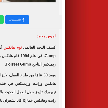
فيسبوك
لميس محمد
كشف النجم العالمى
توم هانكس
Gump، فى عام 994
زيميكس الناجح Forrest Gump.
وبعد 30 عامًا من طرح العمل، لا 
رايت وهانكس عما إذا كانا يشعران بالعا