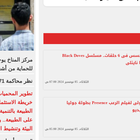
مغامرات تجسس فى 6 حلقات.. مسلسل Black Doves
مركز المناخ يو
نايتلى
للحماية من أش
نظر محاكمة 71 متهما بخلية اللجان الإدارية اليوم
الثلاثاء، 05 نوفمبر 2024 07:00 ص
تطوير المحميات
الملامح الأولى لفيلم الرعب Presence بطولة جوليا
خريطة الاستثمار
ديو
الطبيعة بالتنمي
على الطبيعة.. 
البيئة وتنشيط ا
الثلاثاء، 05 نوفمبر 2024 05:00 ص