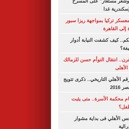
شعر مستعار" على المسرح
إسكندرية غدا
معسكر تركيا بمواجهة ريزا سبور
 إلى القاهرة
كم.. كيف كشفت النيابة أدوار
فة؟
ن.. انتقال التوأم حسن للزمالك
الأهلى
قم الأهلي التاريخي.. ذكرى تتويج
2016
ام محكمة الأسرة.. متى يثبت
طفل؟
س الأهلي فى بداية مشوار
رالية