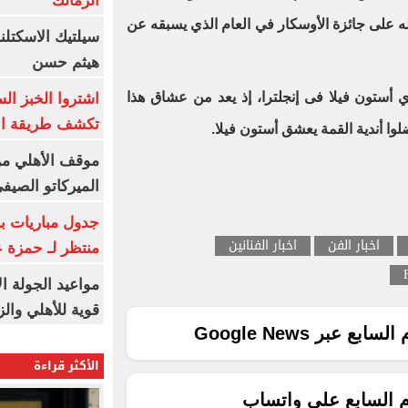
الزمالك
له على جائزة الأوسكار في العام الذي يسبقه عن
سيلتيك الاسكتل
هيثم حسن
 أستون فيلا فى إنجلترا، إذ يعد من عشاق هذا
اشتروا الخبز ال
تكشف طريقة الإ
ا أندية القمة يعشق أستون فيلا.
موقف الأهلي من
الميركاتو الصيف
جدول مباريات بر
اخبار الفن
اخبار الفنانين
منتظر لـ حمزة ع
مواعيد الجولة ا
قوية للأهلي والز
ع عبر Google News
الأكثر قراءة
م السابع على واتساب