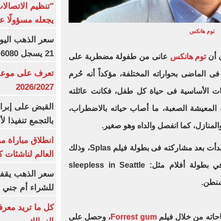
"تنظيم الاتصال
يجعله مسؤولًا عن
توم هانكس
21 يسجل 6080 جنيها
 أن
توم هانكس
عانى من طفولة مضطربة على
تعرف على موعد 
ى الماضى بحواراته المختلفة، مؤكداً أنه حُرم
2026/2027
جات الأساسية فى حياة كل طفل، فكانت عائلته
القبض على إبرا
المعيشة الصعبة، ما أصاب حياته بالاضطراب،
بالتجمع تنفيذا ل
والمنازل، كما انفصل والداه وهو صغير.
انطلاق مباراة م
أما بخصوص شهرته مع التمثيل فقد بدأت بعد مشاركته فى بطولة فيلم Splas، وذلك
العالم لناشئات ك
خلال فترة التسعينيات إذ شارك في بطولة أفلام مثل: sleepless in Seattle
سعر الذهب يقفز
للشراء أم جني ا
كل ما تريد معرف
حاته من خلال فيلم
Forrest gum
، وحصل على