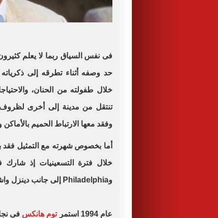
فى نفس السياق ربما لا يعلم كثيرون
حد وصفه أثناء تطرقه إلى ذكرياته ف
خلال طفولته من الحنان، والاحتيا
تنتقل من مدينة إلى أخرى لظروف 
وفقد معها الارتباط الحميم بالأماكن 
وPhiladelphia إلى جانب دينزل واشنطن.
عام 1994 استمر
توم هانكس
فى نجا