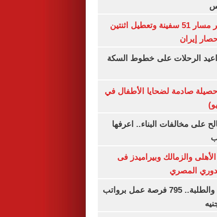
س
"سنتكوم" : تغيير مسار 51 سفينة وتعطيل اثنتين
صار إيران
واعيد الرحلات على خطوط السكة
صيلة صادمة لضحايا الأطفال في
و)
الح على مخالفات البناء.. اعرفها
ب
لأهلى والزمالك وبيراميدز فى
لدوري المصري
لجميع المؤهلات والطلبة.. 795 فرصة عمل برواتب