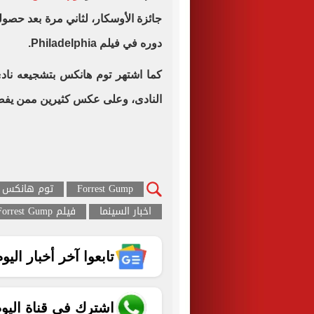
جائزة الأوسكار، لثاني مرة بعد حصو
دوره في فيلم Philadelphia.
كما اشتهر توم هانكس بتشجيعه نادي
النادى، وعلى عكس كثيرين ممن يفضلو
Forrest Gump
توم هانكس
اخبار السينما
فيلم Forrest Gump
تابعوا آخر أخبار اليوم الساب
اشترك في قناة اليو