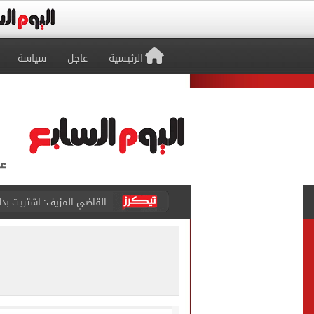
الرئيسية
عاجل
سياسة
برشلونة يطرح تذاكر مواجه
طرابزون سبور ينفي الحجز 
منتخب ناشئات كرة اليد يخسر أمام إسبانيا 27 - 26 ف
قفزة أعادت الزمن الجميل..