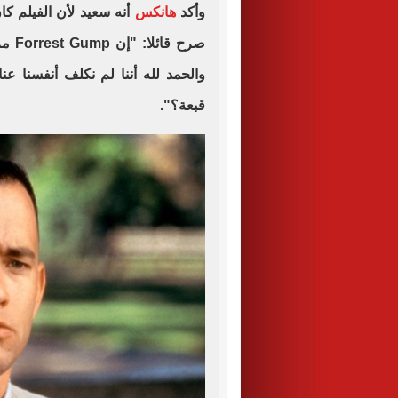
وأكد
هانكس
أنه سعيد لأن الفيلم كان
صرح ق
والحمد لله أننا لم نكلف أنفسنا ع
قبعة؟".