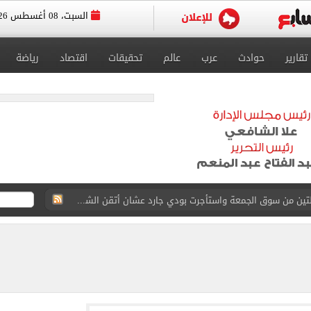
السبت، 08 أغسطس 2026
تقارير
حوادث
عرب
عالم
تحقيقات
اقتصاد
رياضة
القاضي المزيف: اشتريت بدلتين من سوق الجمعة واستأجرت بودي جارد عشان أتقن الشخصية
ة الأهلي على كأس خوان جامبر
على مستحقات محمد صلاح
ى نصف نهائى بطولة العالم
 رأسية وائل جمعة فى مران الأهلي تستحضر أمجاد الصخرة