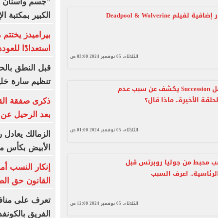
"جسم وأسنان و
مليون دولار إضافية لفيلم Deadpool & Wolverine
الكبير بمكتبة ال
بيراميدز يختتم 
استعدادًا للعودة
الثلاثاء، 05 نوفمبر 2024 03:00 ص
قبل النطق بالح
تنظيم سارة خلي
نجم مسلسل Succession يكشف عن سبب عدم
قة الأخيرة.. ماذا قال؟
ذكرى صفقة القر
بعد الرحيل عن 
الثلاثاء، 05 نوفمبر 2024 01:00 ص
الزمالك يعادل ر
الأبيض بكأس مصر 
مب محبط من جوليا روبرتس قبل
إنكار النسب أم
الرئاسية.. اعرف السبب
القانون حق ال
تعرف على مناف
الثلاثاء، 05 نوفمبر 2024 12:00 ص
الفريق بالكونفد