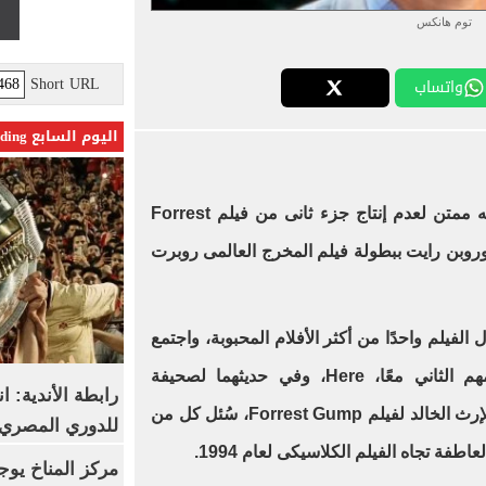
توم هانكس
Short URL
واتساب
اليوم السابع Trending
أنه ممتن لعدم إنتاج جزء ثانى من فيلم Forrest
1 قام هانكس وروبن رايت ببطولة فيلم المخرج العالمى روبرت
يزال الفيلم واحدًا من أكثر الأفلام المحبوبة، واجتمع
هانكس ورايت وزيميكس في فيلمهم الثاني معًا، Here، وفي حديثهما لصحيفة
رابطة الأندية: ا
نيويورك تايمز حول العمل الجديد، والإرث الخالد لفيلم Forrest Gump، سُئل كل من
للدوري المصري 8 مار
طفة تجاه الفيلم الكلاسيكى لعام 1994.
مركز المناخ يوج