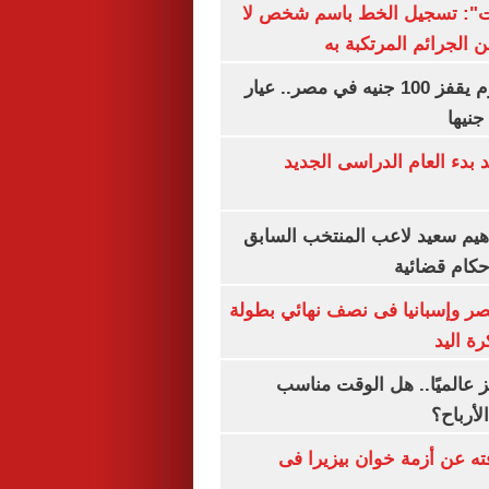
ات": تسجيل الخط باسم شخص لا
 الجرائم المرتكبة به
سعر الذهب اليوم يقفز 100 جنيه في مصر.. عيار
بدء العام الدراسى الجديد
هيم سعيد لاعب المنتخب السابق
أحكام قضائية
صر وإسبانيا فى نصف نهائي بطولة
رة اليد
 عالميًا.. هل الوقت مناسب
لأرباح؟
ته عن أزمة خوان بيزيرا فى