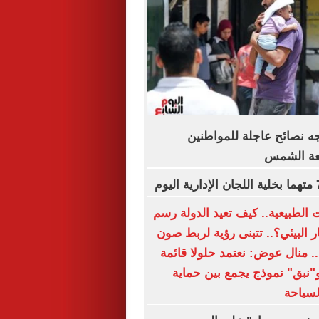
جه نصائح عاجلة للمواطنين
عة الشمس
 الطبيعية.. كيف تعيد الدولة رسم
 البيئي؟.. تتبنى رؤية لربط صون
ة.. منال عوض: نعتمد حلولا قائمة
و"نبق" نموذج يجمع بين حماية
لسياحة