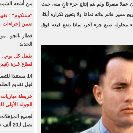
من أشعة الشم
 عملا منفردًا ولم يتم إنتاج جزء ثانٍ منه، حيث
ائلا: "إن Forrest Gump مزيج مميز قائم بذاته تمامًا ولا يتعين تكراره أبدًا،
ضمن إجراءات ح
ناء محاولة صنع جزء آخر، لماذا نضع قبعة فوق
قطار تالجو.. م
الحديد
طفل كل يوم.. ح
قطاع غـزة (فيدي
14 مستندا للتص
قبل تقديم الطل
خريطة مباريات ا
الجولة الأولى ل
تصل لـ20 ألف جنيه