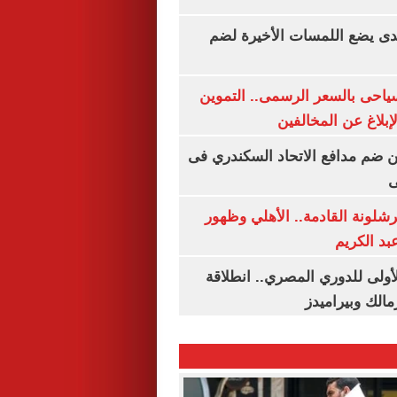
ندى يضع اللمسات الأخيرة لضم
سياحى بالسعر الرسمى.. التموين
بلاغ عن المخالفين
 ضم مدافع الاتحاد السكندري فى
ى
شلونة القادمة.. الأهلي وظهور
بد الكريم
لأولى للدوري المصري.. انطلاقة
مالك وبيراميدز