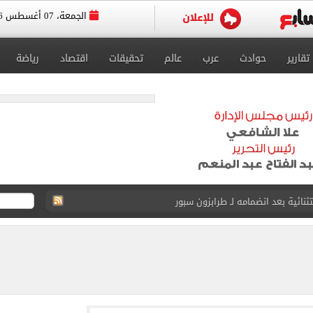
الجمعة، 07 أغسطس 2026
تقارير
حوادث
عرب
عالم
تحقيقات
اقتصاد
رياضة
لمسات الأخيرة لضم هيثم حسن
انات الدور الثانى للثانوية العامة؟.. التعليم توضح
ودية أمام جوزتيبي غداً.. اعرف موقف محمد صلاح
صاد تكشف حالة الطقس ودرجات الحرارة المتوقعة