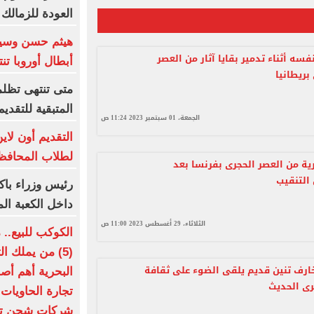
العودة للزمالك
هيثم حسن وسيل
سه أثناء تدمير بقايا آثار من العصر
أبطال أوروبا تن
بريطانيا
المتبقية للتقديم
الجمعة، 01 سبتمبر 2023 11:24 ص
التقديم أون لا
لطلاب المحافظا
ة من العصر الحجرى بفرنسا بعد
رئيس وزراء باك
داخل الكعبة الم
الثلاثاء، 29 أغسطس 2023 11:00 ص
الكوكب للبيع..
(5) من يملك 
رف تنين قديم يلقى الضوء على ثقافة
رى الحديث
شركات شحن تسيطر على