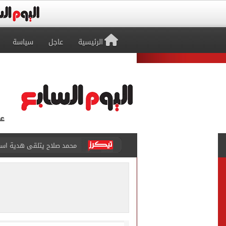
الرئيسية
عاجل
سياسة
سيلتيك الاسكتلندى يضع ال
تقارير: بيراميدز يعرض 5 ملايين دولار راتباً لحسم صفقة يوسف النصيري
هل يتغير رقم الجلوس فى امتح
طرابزون سبور يخوض مباراة 
أجواء شديدة الحرارة.. الأر