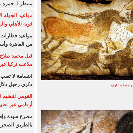
منتظر لـ حمزة ع
مواعيد الجولة ا
قوية للأهلي والز
من القاهرة وأس
قبل محمد صلاح.
ملاعب تركيا عبر 
ابتسامة لا تغيب.
ذكرى رحيل دلال 
رسومات الكهف
القومي لتنظيم ا
أرقامي عبر تطبيق TRA
بالطريق الصحرا