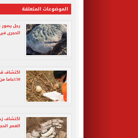
الموضوعات المتعلقة
رجل يصور نف
الحجرى فى 
اكتشاف قري
150عاما من التنقيب
اكتشاف زخا
العصر الحج