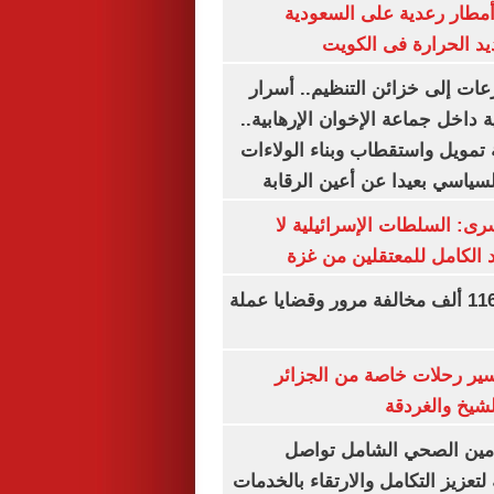
مطار رعدية على السعودية
يد الحرارة فى الكويت
عات إلى خزائن التنظيم.. أسرار
 داخل جماعة الإخوان الإرهابية..
تمويل واستقطاب وبناء الولاءات
لسياسي بعيدا عن أعين الرقابة
رى: السلطات الإسرائيلية لا
الكامل للمعتقلين من غزة
الداخلية تضبط 116 ألف مخالفة مرور وقضايا عملة
ير رحلات خاصة من الجزائر
لشيخ والغردقة
لتأمين الصحي الشامل تواصل
 لتعزيز التكامل والارتقاء بالخدمات