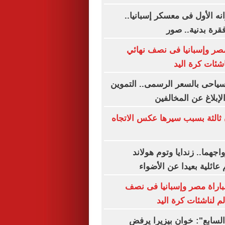
نه الأول فى معسكر إسبانيا..
رة بدنية.. صور
مصر وإسبانيا فى نصف نهائي
اشئات كرة اليد
لسياحى بالسعر الرسمى.. التموين
بلاغ عن المخالفين
ثالثة بسبب سيرها عكس الاتجاه
هما.. زندايا وتوم هولاند
عائلية بعيدا عن الأضواء
لمباراة مصر وإسبانيا فى نصف
م لناشئات كرة اليد
السابع": خوان بيزيرا يرفض