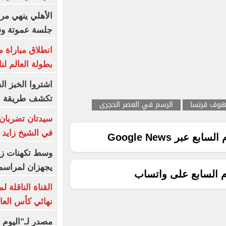
الأهلي ينهي مرا
جلسة عموتة وفق
انطلاق مباراة 
بطولة العالم لن
اشتروا الخبز ا
تكشف طريقة الإ
وف فرنسا
الرسم في العصر الحجرى
سيدتان تضربان 
في الشيخ زايد
ع عبر Google News
وسط تكهنات زواج
يجهزان لمراسم 
م السابع على واتساب
القناة الناقلة 
نهائي كأس العال
مصدر لـ"اليوم 