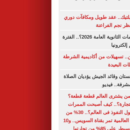
تيك.. عقد طويل ومكافآت دوري
تظر نجم الفراعنة
متى تنتهى تظلمات الثانوية العامة 2026؟.. الفترة
 إلكترونيا
ين.. تسهيلات من أكاديمية الشرطة
ت البعيدة
ستان وقائد الجيش يؤديان الصلاة
شرفة.. فيديو
 من يشترى العالم قطعة قطعة؟
التجارة؟.. كيف أصبحت الممرات
البحرية أهم أصول النفوذ فى العالم؟.. 30% من
تجارة الحاويات العالمية تمر بقناة السويس.. و10
 85% من تجارتها