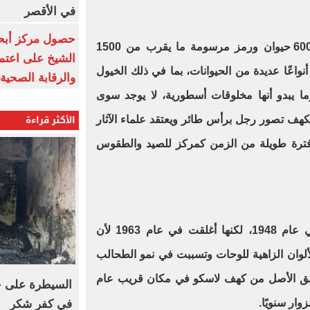
في الأقصر
حصول مركز أبحا
وقد زينت جدران الكهف بحوالي 600 حيوان ورمز مرسومة ما يقرب من 1500
الشيخ على اعتماد
واعًا عديدة من الحيوانات، بما في ذلك الخيول
والرقابة الصحية
وما يبدو أنها مخلوقات أسطورية، لا يوجد سوى
الأكثر قراءة
ف تصور رجل برأس طائر ويعتقد علماء الآثار
ترة طويلة من الزمن كمركز للصيد والطقوس
تم افتتاح مغارة لاسكو للجمهور في عام 1948، لكنها أغلقت في عام 1963 لأن
ألوان الزاهية للوحات وتسببت في نمو الطحالب
طبق الأصل من كهف لاسكو في مكان قريب عام
السيطرة على ح
في كفر شكر