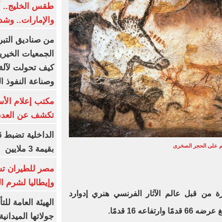
طقس الخليج.. أ
والإمارات.. وشد
من صناديق التبر
الجمعيات الخيرية
كيف تحولت لآلة 
وصناعة النفوذ ا
مكتب إعلام الأس
تكشف عن العدد 
م على الحجر الصخرى
بقيمة 3 ملايين
مصر للطيران تس
وإيطاليا لشرم ا
 من قبل عالم الآثار الفرنسي هنري إدوارد
الهيئة العامة ل
اعه 16 قدمًا.
جولاتها الميدانية