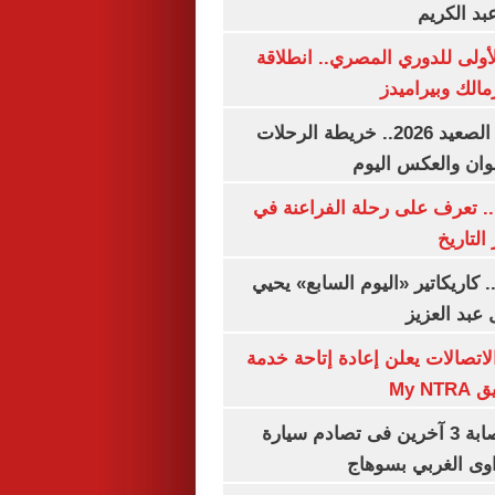
بد الكريم
لأولى للدوري المصري.. انطلاقة
مالك وبيراميدز
مواعيد قطارات الصعيد 2026.. خريطة الرحلات
وان والعكس اليوم
. تعرف على رحلة الفراعنة في
التاريخ
. كاريكاتير «اليوم السابع» يحيي
عبد العزيز
لاتصالات يعلن إعادة إتاحة خدمة
My N
مصرع سيدة وإصابة 3 آخرين فى تصادم سيارة
وى الغربي بسوهاج