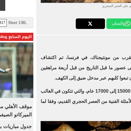
م على الحجر الصخرى
Short URL
واتساب
اليوم السابع Trending
 هذا اليوم عام 1940، بالقرب من مونتيجناك، في فرنسا، تم اكتشاف
 عصور ما قبل التاريخ من قبل أربعة مراهقين
ن تبعوا كلبهم عبر مدخل ضيق إلى الكهف.
وتعد اللوحات التي يتراوح عمرها بين 15000 إلى 17000 عام، والتي تتكون في الغالب
أمثلة الفنية من العصر الحجري القديم، وفقا لما
موقف الأهلي من
الميركاتو الصيف
جدول مباريات بر