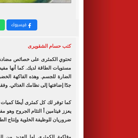
فيسبوك
كتب حسام الشقويرى
تحتوي الكمثرى على خصائص مضادة ل
مستويات الطاقة لديك. كما أنها مفي
الضارة للجسم. وهذه الفاكهة الخضر
جدًا إضافتها إلى نظامك الغذائي. وفقا لما نش
كما توفر لك كل كمثرى أيضًا كميات 
يعزز فيتامين أ التئام الجروح وهو م
ضروريان للوظيفة الخلوية وإنتاج الطا
وفاكهة الكمثرى لها العديد من ال