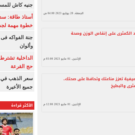
جنيه كاش للمست
الجمعة، 28 يوليو 2023 04:00 ص
أستاذ طاقة: سد
خطوة مهمة لجذ
 الكمثرى على إنقاص الوزن وصحة
جنة الفواكه فى
وألوان
الداخلية تشترط 
الإثنين، 01 مايو 2023 03:00 م
حج القرعة
 صيفية تعزز مناعتك وتحافظ على صحتك..
سعر الذهب في ا
مثرى والبطيخ
جميع الأعيرة
الأكثر قراءة
الإثنين، 01 مايو 2023 12:00 م