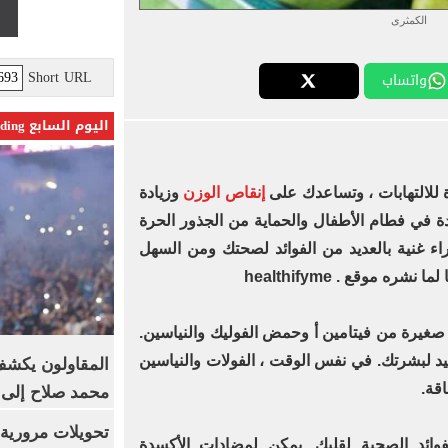
الكمثرى
Short URL
واتساب
اليوم السابع Trending
لالتهابات ، وتساعدك على
إنقاص الوزن
وزيادة
دة في فطام الأطفال والحماية من الجذور الحرة
اء غنية بالعديد من الفوائد لصحتك ومن السهل
ره موقع . healthifyme
صغيرة من فيتامين أ وحمض الفوليك والنياسين.
فيد لبشرتك. في نفس الوقت ، الفولات والنياسين
المقاولون يكشف 
قة.
محمد صلاح إلى 
تحويلات مرورية 
فوائد الصحية لقلبك. يمكن لمضادات الأكسدة