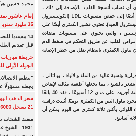
محمد حسين هيكل
ى أن تصلب أنسجة القلب. بالإضافة إلى ذلك ،
يمكن أن يؤدي تناول ثمار الكمثرى أيضًا إلى خفض مستويات LDL (الكوليسترول
25 مليونا سنويا وعقد إعلاني
يادة مستويات HDL (الكوليسترول الجيد). تحتوي قشور الكمثرى أيضًا على
سيتين ، والتي تحتوي على مستويات مضادة
14 مستندا للتص
ن أمراض القلب عن طريق التحكم في ضغط الدم
قبل تقديم الطل
 تناول الكمثرى بانتظام يقلل من خطر الإصابة
خريطة مباريات ا
الجولة الأولى ل
ية ونسبة عالية من الماء والألياف. وبالتالي ،
"تنظيم الاتصال
شعر بالشبع ، مما يجعلها أطعمة مثالية لإنقاص
يجعله مسؤولًا عن
الوزن. على سبيل المثال ، في دراسة أجريت على مدى 12 أسبوعًا ، فقد 40 بالغًا
ر بمجرد تناول اثنين من الكمثرى يوميًا. أثبتت دراسة
21 يسجل 6080 جنيها
ع أن النساء اللواتي يأكلن ثلاثة كمثرى في اليوم يمكن أن
1931.. الشي