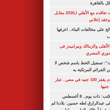
 بالقاهرة
إمام عاشور يمدد تعاقده مع الأهلي لـ2030 مقابل
الح على مخالفات البناء.. اعرفها
ب
لأهلى والزمالك وبيراميدز فى
لدوري المصري
ات": تسجيل الخط باسم شخص لا
 الجرائم المرتكبة به
سعر الذهب اليوم يقفز 100 جنيه في مصر.. عيار
سعيد الشحات يكتب: ذات يوم.. 8 أغسطس
خ على عبدالرازق لطه حسين: بلادنا لم