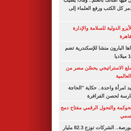
فيها أمثالك بالعلم.. وماذا يصيب
ر كل الكتب ورفع العلماء إلى
يزو الدولية للسلامة والإدارة
قاهرة
اها البارون منشا للإسكندرية تضم
لع الاستراتيجي يحصّن مصر من
لعالمية
 يد امرأة واحدة.. حكاية "الحاجة
رسة لحصن الفرافرة
حوكمة والتحول الرقمي مفتاح دمج
رسمي
طوفان أرباح بالبورصة.. الشركات توزع 82.3 مليار