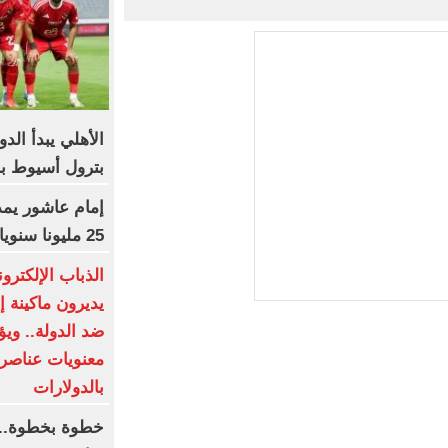
الأهلي يبدأ الد
بترول أسيوط با
25 مليونا سنويا وعقد إعلاني
الذباب الإلكترو
يديرون ماكينة إ
ضد الدولة.. وي
معنويات عناصرها
بالدولارات
خطوة بخطوة.. ت