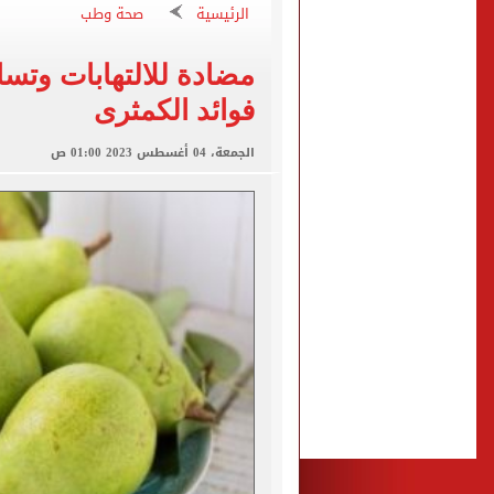
مياه الشرب بالجيزة: عودة ا
الرئيسية
صحة وطب
تقارير: انتقال محمد صلاح لـ 
مضادة للالتهابات وتس
كشف أثرى جديد بالدقهلية 
فوائد الكمثرى
تحويلات مرورية لاستكمال ت
الأهلي يختتم مرانه الصباحي
الجمعة، 04 أغسطس 2023 01:00 ص