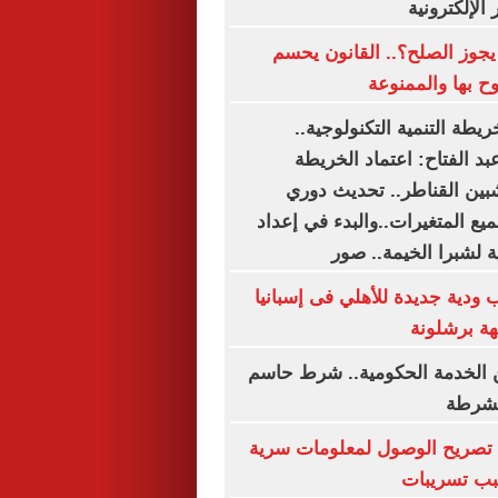
الإلكترونية
يجوز الصلح؟.. القانون يحسم
ح بها والممنوعة
ريطة التنمية التكنولوجية..
د الفتاح: اعتماد الخريطة
شبين القناطر.. تحديث دوري
يع المتغيرات..والبدء في إعداد
ة لشبرا الخيمة.. صور
 ودية جديدة للأهلي فى إسبانيا
هة برشلونة
الخدمة الحكومية.. شرط حاسم
الشرطة
اء تصريح الوصول لمعلومات سرية
بب تسريبات