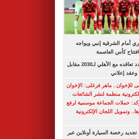
وري أمام الشرقية إنبي ويواجه
فتتاح كأس العاصمة
إمام عاشور يمدد تعاقده مع الأهلي لـ2030 مقابل
نى للإخوان.. ماهر فرغلى: الإخوان
لكترونية منظمة لنشر الشائعات
ؤكد: حملات الجماعة موسمية لرفع
.. وتمويل اللجان الإلكترونية
جديد رخصة السيارة أونلاين عبر