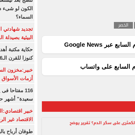
تنضج بعد ليشتغل 
الكون لو شىء دم
السماء؟
الخصر
تجديد شهادتي الأ
البيئية بصيدلة ال
ع عبر Google News
حكاية مكتبة أهد
كنوزا للقرن الـ16 ميلاديا
م السابع على واتساب
خبير:مخزون الس
أزمات الأسواق ا
116 مفتاحا فى
سعيدة" أشهر حا
خبير اقتصادي:ال
الاقتصاد غير ال
لكمثرى على سكر الدم؟ تقرير يوضح