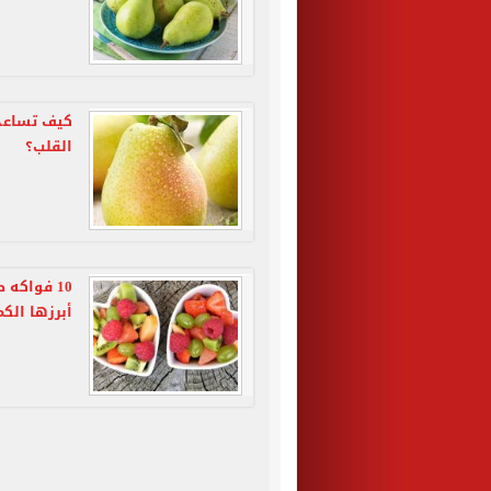
كيف تساعد
القلب؟
10 فواكه
أبرزها الك