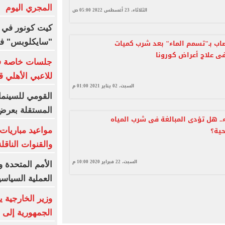
المجري اليوم
الثلاثاء، 23 أغسطس 2022 05:00 ص
كيت كونور في
"سايكلوبس" في إ
اب بـ"تسمم الماء" بعد شرب كميات
فى علاج أعراض كورونا
جلسات خاصة فى
للاعبي الأهلي 
السبت، 02 يناير 2021 01:00 م
القومي للسينما 
المستقلة بعرض 3 أفلام قص
.. هل تؤدى المبالغة فى شرب المياه
ية؟
والقنوات الناقلة
السبت، 22 فبراير 2020 10:00 م
الأمم المتحدة و
العملية السياسي
وزير الخارجية
الجمهورية إلى 