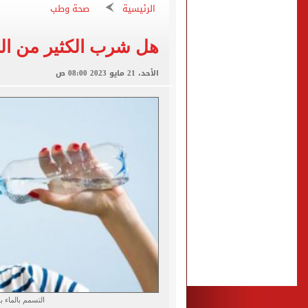
"تنظيم الاتصالات": تسجيل ا
الرئيسية
صحة وطب
مشاهد ساحرة على شاطئ رأس
هل شرب الكثير من ا
الكشف عن قصر محمد صلاح ا
الاتحاد التركي يمنح طرابز
الأحد، 21 مايو 2023 08:00 ص
التسمم بالماء 