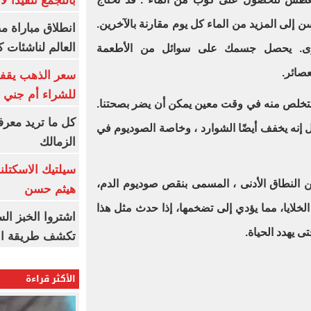
بالتجمع تنفيذا ل
ن إلى المزيد من الماء كل يوم مقارنة بالآخرين.
انطلاق مباراة م
العالم لناشئات ك
رى. يحصل جسمك على سوائل من الأطعمة
عصائر
.
سعر الذهب يقفز
للشراء أم جني ا
التخلص منه في وقت معين يمكن أن يضر بصحتنا.
كل ما تريد معرف
إنه يخفف أيضًا الشوارد ، وخاصة الصوديوم في
الزمالك
سيلتيك الاسكتل
 النطاق الأدنى ، المسمى بنقص صوديوم الدم،
هيثم حسن
لخلايا، مما يؤدي إلى تضخمها، إذا حدث مثل هذا
اشتروا الخبز ال
ى يهدد الحياة
.
تكشف طريقة الإ
الأكثر قراءة