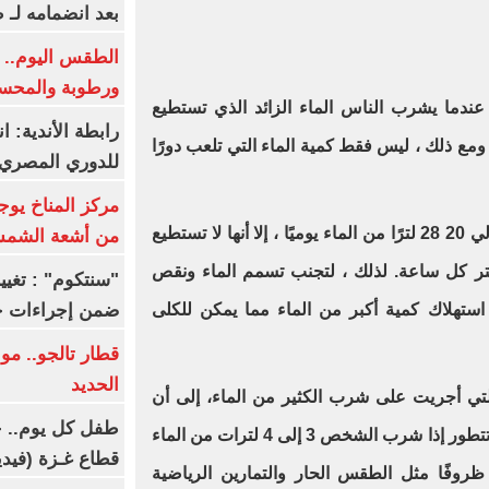
بعد انضمامه لـ 
الطقس اليوم.. ش
ورطوبة والمحسوسة ب
عندما يشرب الناس الماء الزائد الذي تستطيع
رابطة الأندية: ا
مع ذلك ، ليس فقط كمية الماء التي تلعب دورًا
للدوري المصري 8 مار
مركز المناخ يوج
في حين أن الكلى يمكنها تصفية حوالي 20 28 لترًا من الماء يوميًا ، إلا أنها لا تستطيع
من أشعة الشم
خلص من أكثر من 0.8 إلى 1.0 لتر كل ساعة. لذلك ، لتجنب تسمم الماء ونقص
ضمن إجراءات ح
ستهلاك كمية أكبر من الماء مما يمكن للكلى
قطار تالجو.. م
الحديد
لتي أجريت على شرب الكثير من الماء، إلى أن
طفل كل يوم.. ح
أعراض نقص صوديوم الدم يمكن أن تتطور إذا شرب الشخص 3 إلى 4 لترات من الماء
قطاع غـزة (فيدي
روفًا مثل الطقس الحار والتمارين الرياضية