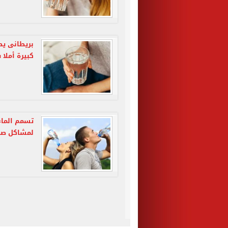
بريطانى يص
كبيرة أملا 
تسمم الماء
لمشاكل صح