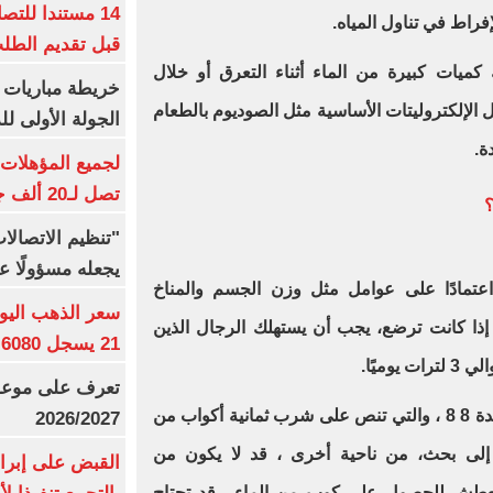
14 مستندا للتص
فراط في تناول المياه
.
قبل تقديم الطل
ميات كبيرة من الماء أثناء التعرق أو خلال
خريطة مباريات ا
 الإلكتروليتات الأساسية مثل الصوديوم بالطعام
الجولة الأولى ل
ة
.
تصل لـ20 ألف جنيه
؟
"تنظيم الاتصال
يجعله مسؤولًا عن
اعتمادًا على عوامل مثل وزن الجسم والمناخ
 إذا كانت ترضع، يجب أن يستهلك الرجال الذين
21 يسجل 6080 جنيها
تعرف على موعد 
بينما يفضل بعض الأشخاص اتباع قاعدة 8 8 ، والتي تنص على شرب ثمانية أكواب من
2026/2027
ند إلى بحث، من ناحية أخرى ، قد لا يكون من
القبض على إبرا
لعطش للحصول على كوب من الماء . قد تحتاج