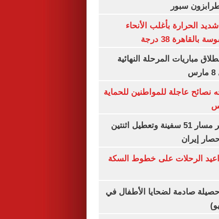
طرابزون سبور
ديد الحرارة بأغلب الأنحاء
القاهرة 38 درجة
نطلاق مباريات المرحلة النهائية
س
ه نصائح عاجلة للمواطنين للحماية
س
"سنتكوم" : تغيير مسار 51 سفينة وتعطيل اثنتين
صار إيران
واعيد الرحلات على خطوط السكة
صيلة صادمة لضحايا الأطفال في
و)