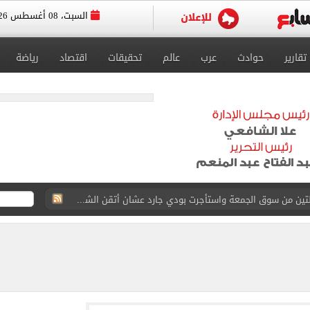
السبت، 08 أغسطس 2026
تقارير
حوادث
عرب
عالم
تحقيقات
اقتصاد
رياضة
ة الأهلي على كأس خوان جامبر
على مستحقات محمد صلاح
ى نصف نهائى بطولة العالم
 رأسية وائل جمعة فى مران الأهلي تستحضر أمجاد الصخرة
ى معسكر إسبانيا.. جلسة عموتة وفقرة بدنية.. صور