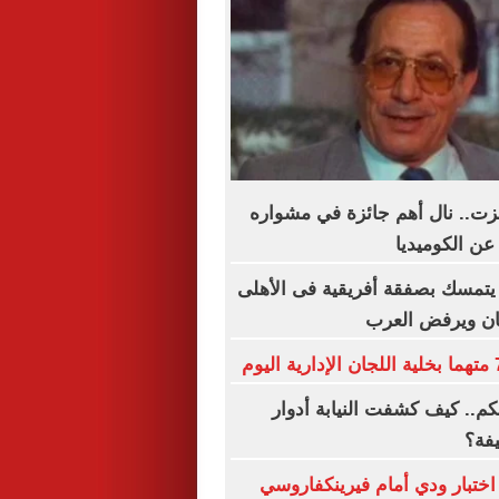
زت.. نال أهم جائزة في مشواره
عن الكوميديا
يتمسك بصفقة أفريقية فى الأهلى
ان ويرفض العرب
كم.. كيف كشفت النيابة أدوار
فة؟
اختبار ودي أمام فيرينكفاروسي