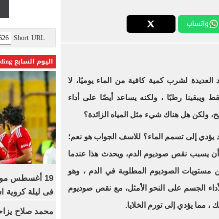
واتساب
Short URL
اليوم السابع Trending
د العديدة لشرب كمية كافية من الماء يوميًا، لا
ويبقينا رطبًا ، ولكنه يساعد أيضًا على أداء
 ولكن هل هناك شيء مثل المياه الزائدة؟
 يؤدي إلى تسمم الماء؟ للاسف الجواب هو نعم؛
أن يسبب نقص صوديوم الدم، ويحدث هذا عندما
ن مستويات الصوديوم المطلوبة في الدم ، وهو
19 أغسطس موعد
اء الجسم على النحو الأمثل، مع نقص صوديوم
فى ليلة كروية اس
، مما يؤدي إلى تورم الخلايا.
محمد صلاح يزاح