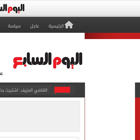
الرئيسية
عاجل
سياسة
برشلونة يطرح تذاكر مواجه
طرابزون سبور ينفي الحجز 
منتخب ناشئات كرة اليد يخسر أمام إسبانيا 27 - 26 ف
قفزة أعادت الزمن الجميل..
الأهلي ينهي مرانه الأول ف