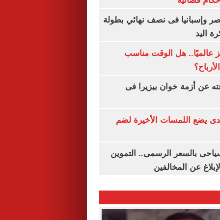
أحكام قضائية
صر وإسبانيا فى نصف نهائي بطولة
رة اليد
 عالميًا.. هل الوقت مناسب
لأرباح؟
ته عن أزمة خوان بيزيرا فى
ندى يضع اللمسات الأخيرة لضم
سياحى بالسعر الرسمى.. التموين
بلاغ عن المخالفين