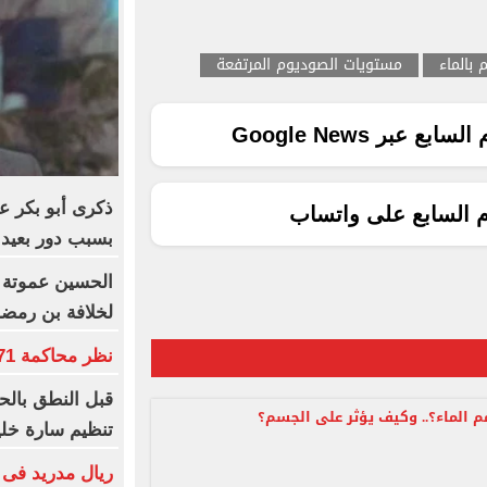
 بالماء
مستويات الصوديوم المرتفعة
ع عبر Google News
ذكرى أبو بكر ع
م السابع على واتساب
بسبب دور بعيد 
الحسين عموتة 
لخلافة بن رمض
نظر محاكمة 71 متهما بخلية اللجان الإدارية اليوم
قبل النطق بالح
 الماء؟.. وكيف يؤثر على الجسم؟
تنظيم سارة خلي
ريال مدريد فى 