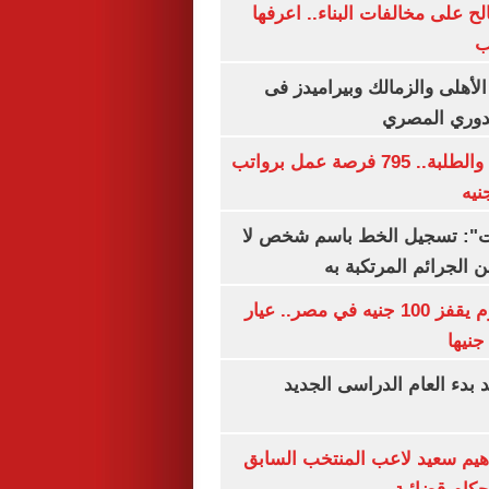
الح على مخالفات البناء.. اعرفها
ب
لأهلى والزمالك وبيراميدز فى
لدوري المصري
لجميع المؤهلات والطلبة.. 795 فرصة عمل برواتب
ات": تسجيل الخط باسم شخص لا
 الجرائم المرتكبة به
سعر الذهب اليوم يقفز 100 جنيه في مصر.. عيار
بدء العام الدراسى الجديد
هيم سعيد لاعب المنتخب السابق