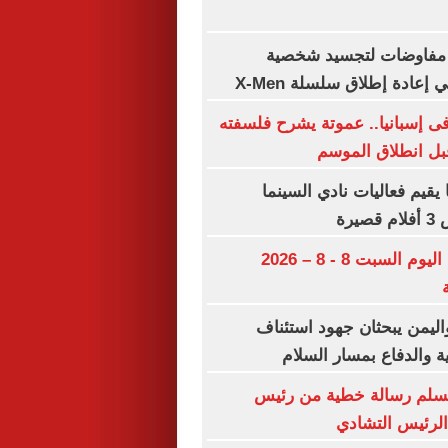
 مفاوضات لتجسيد شخصية
عادة إطلاق سلسلة X-Men
 إسبانيا.. عموتة يشرح فلسفته
قبل انطلاق الموسم
يقيم فعاليات نادي السينما
يرة
مواعيد مباريات اليوم السبت 8 - 8 – 2026
اليمن يبحثان جهود استئناف
ة والدفاع بمسار السلام
 يسلم رسالة خطية من رئيس
الرئيس التشادي