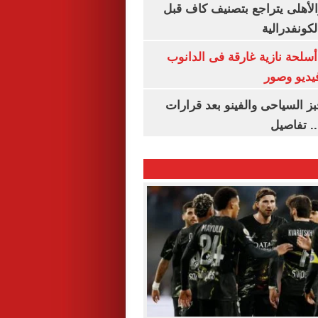
الأهلى يتراجع بتصنيف كاف قبل
كونفدرالية
لحة نازية غارقة فى الدانوب
فيديو وصور
ز السياحى والفينو بعد قرارات
.. تفاصيل