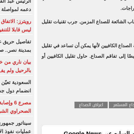
الرئيس عبد الف
راجات.
دعمه لمواصلة كت
رويترز: الاتفاق
أسباب الشائعة للصداع المزمن. جرب تقنيات تقليل
ليس قابلا للتنف
تفاصيل حريق غر
الصداع الكافيين لأنها يمكن أن تساعد في تقليل
بمدينة نصر.. ص
ضًا إلى تفاقم الصداع. حاول تقليل الكافيين أو
بيان ناري من خو
بالرحيل ولم يف
السعودية تعيّن 
انضمام دول جد
مصرع 6 و
اع المستمر
اعراض الصداع
الصحراوي الشرق
سيناتور جمهور
عمليات نفوذ ال
ع عبر Google News