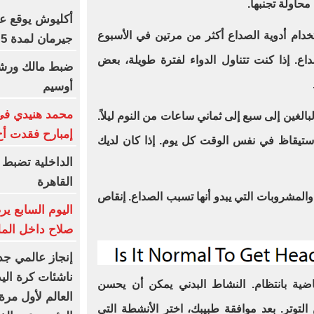
حاولة تجنبها.
أكليوش يوقع عق
ستخدام أدوية الصداع أكثر من مرتين في الأسبوع
جيرمان لمدة 5 سنوات
ع. إذا كنت تتناول الدواء لفترة طويلة، بعض
أوسيم
محمد هنيدي فى 
لغين إلى سبع إلى ثماني ساعات من النوم ليلاً.
إمبارح فقدت أخ
استيقاظ في نفس الوقت كل يوم. إذا كان لديك
الداخلية تضبط 
القاهرة
لمشروبات التي يبدو أنها تسبب الصداع. إنقاص
اليوم السابع ي
صلاح داخل المل
إنجاز عالمي جد
ناشئات كرة الي
ضية بانتظام. النشاط البدني يمكن أن يحسن
العالم لأول مرة
لتوتر. بعد موافقة طبيبك، اختر الأنشطة التي