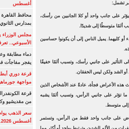
مر تشمل:
أغسطس
محافظ القاهرة 
ؤثر على جانب واحد أو كلا الجانبين من رأسك،
بمدارس الثانوي 
لمًا متوسطًا إلى شديدًا.
ء أو كليهما. يميل الناس إلى أن يكونوا حساسين
الأسبوعي.. تعر
ه.
دماء مطابقة وع
ى التأثير على جانبي رأسك، وتسبب ألمًا خفيفًا
يفجر مفاجآت ف
ط أو الشد ولكن ليس الخفقان.
قرعة دوري أبطال
مواجهة جورماهيا
ث هذه الأعراض فجأة، عادةً عند الأشخاص الذين
قرعة الكونفدرال
 ما تؤثر على جانبي الرأس، وتسبب ألمًا يشبه
من مقديشيو وكيت
 إلى متوسط.
عراض على جانب واحد فقط من الرأس، وتستمر
أغسطس 2026.. بكم سعر عيار 21؟
رات من الألم الشديد، وترتبط بواحد أو أكثر مما