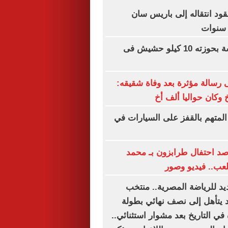
ود انتقاله إلى باريس سان
ضبط مالك ورشة بحوزته 10 كيلو حشيش فى
رسالة مؤثرة بعد وفاة شقيقه:
 وكان حواليا ألف أخ
المتهم بالقفز على السيارات في
رصد احتفال طرابزون بـ محمد
عب.. فيديو وصور
يد للرياضة المصرية.. منتخب
د يتأهل إلى نصف نهائي بطولة
 في التاريخ بعد مشوار استثنائي..