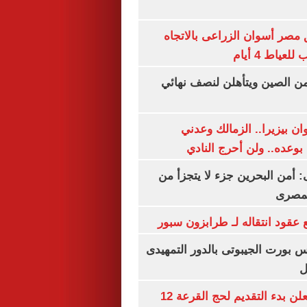
مصر أسوان الزراعى بالاتجاه
عياط 4 أيام
من الصين ويتأهلن لنصف نهائي
ان بيزيرا.. الزمالك وعدني
بوعده.. ولن أحرج النادي
أمن البحرين جزء لا يتجزأ من
لمصرى
عقود انتقاله لـ طرابزون سبور
س بورت الجيبوتى بالدور التمهيدى
ل
وزارة الداخلية تعلن بدء التقديم لحج القرعة 12