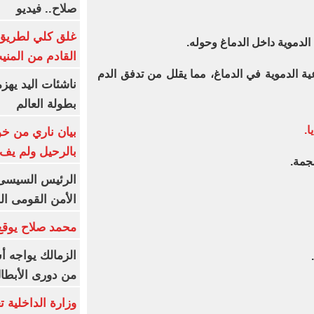
صلاح.. فيديو
غلق كلي لطريق 
الدموية داخل الدماغ وحوله.
القادم من المنيب لل
ية الدموية في الدماغ، مما يقلل من تدفق الدم
ناشئات اليد يهز
بطولة العالم
ا.
بيان ناري من خو
بالرحيل ولم يف 
جمة.
الرئيس السيسى: 
الأمن القومى ا
محمد صلاح يوقع 
الزمالك يواجه أ
من دورى الأبطا