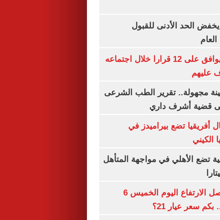
يخفض الحد الأدنى للقبول
العام
مجلس الوزراء يوافق على 12 قرارا خلال اجتماعه
ف عليهم
ينة مجهولة.. تقرير الطب الشرعى
ى قضية أشرف داري
 أفريقيا تضع بيراميدز في
 الكيني
ية تضع الأهلي في مواجهة المتأهل
ارا
سعر الذهب يواصل الارتفاع اليوم الخميس 6