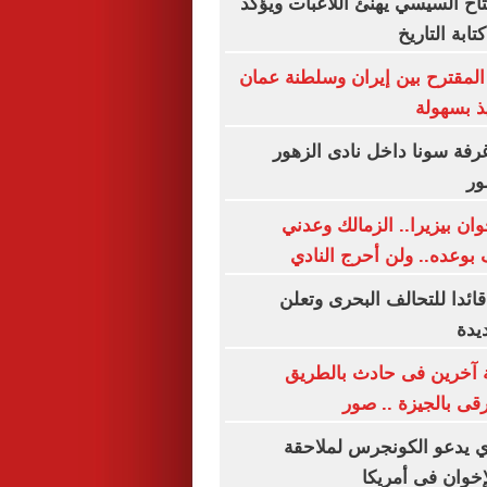
تاح السيسي يهنئ اللاعبات ويؤكد
ابة التاريخ
 المقترح بين إيران وسلطنة عمان
يذ بسهولة
فة سونا داخل نادى الزهور
ور
ان بيزيرا.. الزمالك وعدني
 بوعده.. ولن أحرج النادي
قائدا للتحالف البحرى وتعلن
يدة
إصابة آخرين فى حادث بالطريق
ى بالجيزة .. صور
ي يدعو الكونجرس لملاحقة
إخوان فى أمريكا