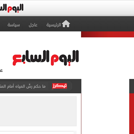
الرئيسية
عاجل
سياسة
من داخل ستاد طرابزون.. الج
القومي لتنظيم الاتصالات يعلن
الذهب على مدار الساعة.. جرام عيار 21 يسج
الداخلية تضبط المتهمة بالتر
توافد جماهير طرابزون على م