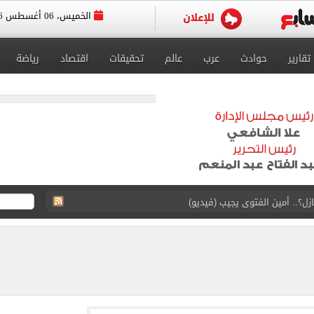
الخميس، 06 أغسطس 2026
تقارير
حوادث
عرب
عالم
تحقيقات
اقتصاد
رياضة
ماهير تحتفل بمحمد صلاح.. فيديو
 إعادة إتاحة خدمة أرقامي عبر تطبيق My NTRA
ل 5950 جنيها
ويج بعدم اكتفاء المرأة برجل واحد.. فيديو
لعب بابارا بارك قبل حفل تقديم محمد صلاح.. فيديو