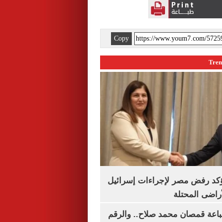
Copy
يؤكد رفض مصر لإجراءات إسرائيل
لأراضى المحتلة
باعة قمصان محمد صلاح.. والرقم