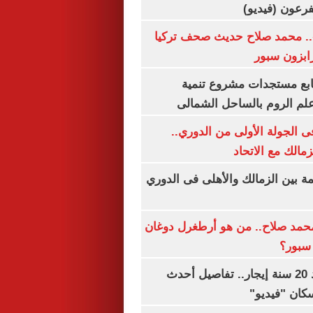
.. محمد صلاح حديث صحف تركيا
رابزون سبور
تابع مستجدات مشروع تنمية
لم الروم بالساحل الشمالى
 الجولة الأولى من الدوري..
زمالك مع الاتحاد
مة بين الزمالك والأهلى فى الدوري
مد صلاح.. من هو أرطغرل دوغان
سبور؟
شقتك ملكك بعد 20 سنة إيجار.. تفاصيل أحدث
كان "فيديو"