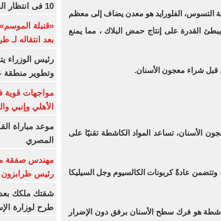
10 فى انتظار الفرعون (فيديو)
ة التسوس، الفلورايد هو معدن يضاف إلى معظم
«قنبلة الموسم»
يبطئ القدرة على إنتاج حمض البلاك ، مما يمنع
بعد انتقاله لـ ط
رئيس الوزراء ي
قبل شراء معجون الأسنان.
وتطوير منطقة ع
مواجهات قوية فى
الأهلي وإنبي وال
موعد مباراة الق
جون الأسنان، تساعد المواد الكاشطة تقنيًا على
المصري
مهندس صفقة مح
تتضمن عادةً كربونات الكالسيوم وجل السيليكا
رئيس طرابزون 
طرح لوزارة الإس
اشطة هو فرك سطح الأسنان برفق دون الإضرار