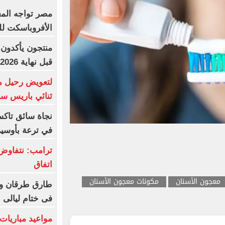
مصر تواجه الم
الأفروباسكت لل
منتجون يأكدون:
قبل نهاية 2026
لتعويض رحيل م
ثنائي باريس س
نجاة سائق تاك
في ترعة بأوسي
ترامب: نتفاوض
اتفاق
معجون الأسنان
مكونات معجون الأسنان
طارق طرقان وأ
فى ختام ليالى ا