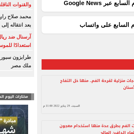
ع عبر Google News
والقنوات الناقلة
محمد صلاح رابع
م السابع على واتساب
بعد انتقاله إلى
آرسنال ضد ريال 
استعدادًا للموس
طرابزون سبور 
ملك مصر
 7 علاجات منزلية لقرحة الفم.. منها خل التفاح
سنان
مختارات اليوم ال
السبت، 29 يناير 2022 11:00 م
ت الفم بطرق عدة منها استخدام معجون
ماء الدافئ المالح