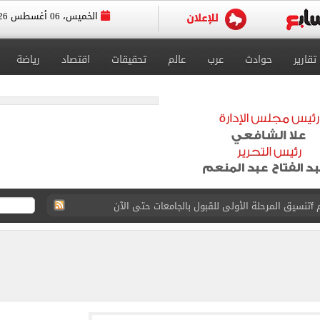
الخميس، 06 أغسطس 2026
تقارير
حوادث
عرب
عالم
تحقيقات
اقتصاد
رياضة
 إلى مثواها الأخير بعد وفاتها ليلة زفافها.. صور
ا حلال أم حرام؟.. أمين الفتوى يجيب «فيديو»
البحرين بمطار العلمين الدولى.. صور