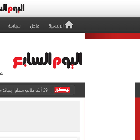
الرئيسية
عاجل
سياسة
29 ألف طالب سجلوا رغباتهم fتنسيق المرحلة الأولى للقبول بالجامعات حتى الآن
حفلات U Arena تنطلق مع الهضبة عمرو دياب ضمن «يلا ساحل 2026» بالعلمين الجديدة
الآلاف يودعون عروس الشرقية
هل التربح من السوشيال ميدي
«يلا ساحل 2026» يقدم نموذجا جديدا للتسويق السياحى عبر المحتوى التفاعلى
الرئيس السيسى يستقبل ملك 