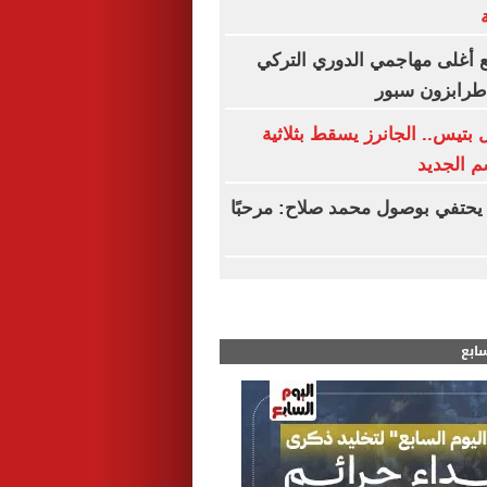
 أغلى مهاجمي الدوري التركي
 طرابزون سبور
بتيس.. الجانرز يسقط بثلاثية
م الجديد
يحتفي بوصول محمد صلاح: مرحبًا
سابع