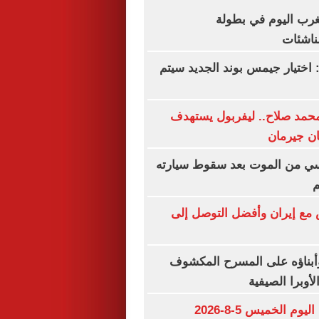
غرب اليوم في بطولة
ناشئات
 اختيار جيمس بوند الجديد سيتم
حمد صلاح.. ليفربول يستهدف
ان جيرمان
سي من الموت بعد سقوط سيارته
م
 مع إيران وأفضل التوصل إلى
بناؤه على المسرح المكشوف
لأوبرا الصيفية
مواعيد مباريات اليوم الخميس 5-8-2026