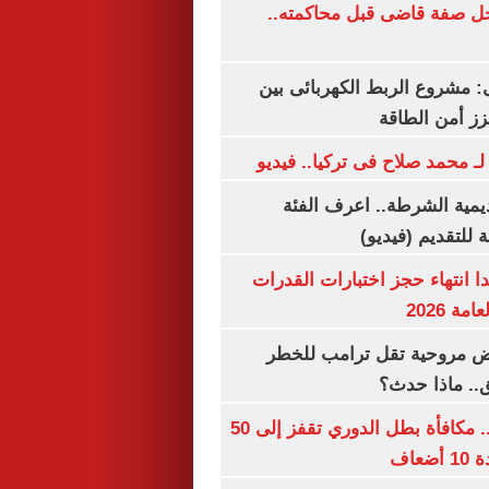
ل صفة قاضى قبل محاكمته..
 مشروع الربط الكهربائى بين
زز أمن الطاقة
لـ محمد صلاح فى تركيا.. فيديو
يمية الشرطة.. اعرف الفئة
 للتقديم (فيديو)
ا انتهاء حجز اختبارات القدرات
ة 2026
 مروحية تقل ترامب للخطر
.. ماذا حدث؟
قبل قرعة اليوم.. مكافأة بطل الدوري تقفز إلى 50
عاف