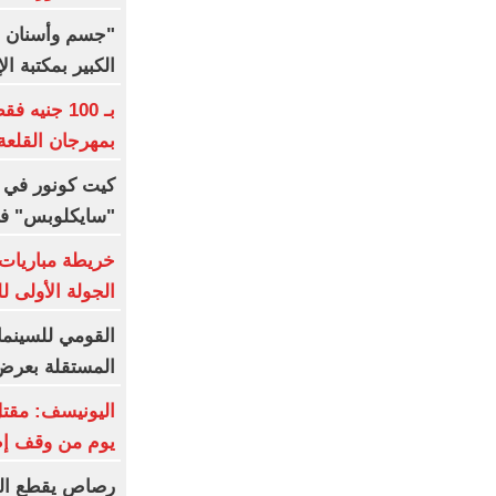
"جسم وأسنان و
الكبير بمكتبة ال
بـ 100 جني
بمهرجان القلعة
كيت كونور في
"سايكلوبس" في إ
خريطة مباريات 
الجولة الأولى 
القومي للسينما 
المستقلة بعرض 3 أفلام قص
يوم من وقف إطل
رصاص يقطع الب