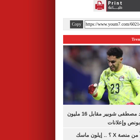
Copy
الأهلي يمدد عقد مصطفى شوبير مقابل 16 مليون
هل تتلقى أرباحاً من منصة X ؟ .. إيلون ماسك