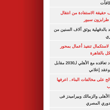
كافآت
حقيقة الاستفادة من انتقال
طرابزون سبور
بالدقهلية يوثق آلاف السنين من
ري
لاستكمال تنفيذ أعمال بمحور
 بالقاهرة
إمام عاشور يمدد تعاقده مع الأهلي لـ2030 مقابل
الح على مخالفات البناء.. اعرفها
ب
لأهلى والزمالك وبيراميدز فى
لدوري المصري