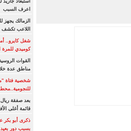
اعرف السبب
الزمالك يجهز لل
اللاعب تكشف م
شغل كايرو.. أم
كوميدي للمرة ال
مناطق عدة خلال
شخصية فتاة "مع
للنجومية..محط
بعد صفقة ريال 
قائمة أغلى الأف
ذكرى أبو بكر ع
بسبب دور بعيد 