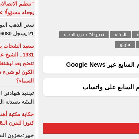
"تنظيم الاتصال
يجعله مسؤولًا عن
ة
الحكام
تصريحات مدرب المحلة
21 يسجل 6080 جنيها
فاركو
1931.. الشي
تنضج بعد ليشتغل 
ع عبر Google News
الكون لو شىء دم
السماء؟
م السابع على واتساب
تجديد شهادتي الأ
البيئية بصيدلة ال
حكاية مكتبة أهد
كنوزا للقرن الـ16 ميلاديا
خبير:مخزون الس