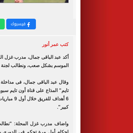
فيسبوك
كتب عمر أنور
أكد عبد الباقى جمال، مدرب غزل الم
الموسم بشكل صعب، ونطالب لجنة الحك
وقال عبد الباقى جمال، فى مداخلة
تايم" المذاع على قناة أون تايم سبو
6 أهداف لل
كبير".
واضاف مدرب غزل المحلة: "نطالب بأ
لحكام أول مرة تحكم فى الدورى باس