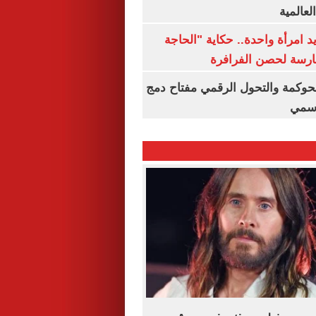
لعالمية
 يد امرأة واحدة.. حكاية "الحاجة
رسة لحصن الفرافرة
حوكمة والتحول الرقمي مفتاح دمج
رسمي