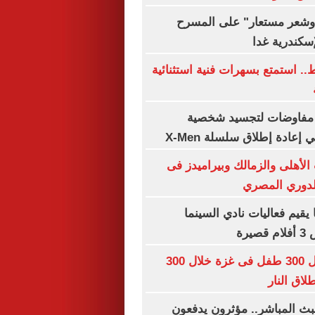
شعر مستعار" على المسرح
إسكندرية غدا
ه فقط.. استمتع بسهرات فنية استثنائية
 مفاوضات لتجسيد شخصية
عادة إطلاق سلسلة X-Men
الأهلى والزمالك وبيراميدز فى
للدوري المصري
يقيم فعاليات نادي السينما
يرة
اليونيسف: مقتل 300 طفل فى غزة خلال 300
اق النار
ث المباشر.. مؤثرون يدفعون