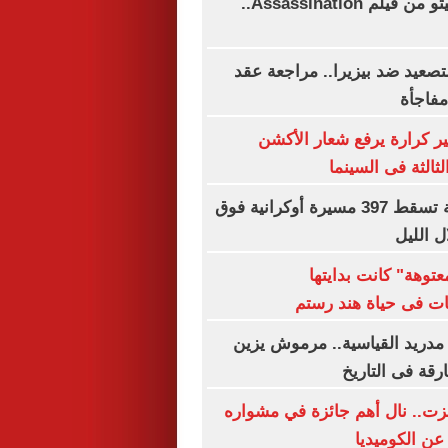
استبعاد جاريد ليتو من فيلم Assassination..
تصعيد ضد بيزيرا.. مراجعة عقد
فاجأة
ير كرارة يرفع شعار الأكشن
ثالثة فى السينما
القوات الروسية تسقط 397 مسيرة أوكرانية فوق
 الليل
توهة" كانت بدايتها
ات فى حياة هند رستم
مدريد القياسية.. مرموش يزين
ارقة فى التاريخ
زت.. نال أهم جائزة في مشواره
عن الكوميديا