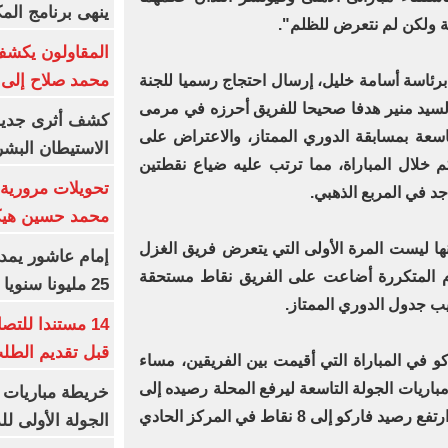
ينهى برنامج الم
مة ولكن لم نتعرض للظلم".
المقاولون يكشف 
محمد صلاح إلى 
رئاسة أسامة خليل، إرسال احتجاج رسميا للجنة
السيد منير هدفا صحيحا للفريق أحرزه في مرمى
كشف أثرى جديد 
اسعة بمسابقة الدوري الممتاز، والاعتراض على
الاستيطان البش
م خلال المباراة، مما ترتب عليه ضياع نقطتين
تحويلات مرورية 
د في المربع الذهبي.
محمد حسين هيكل
ها ليست المرة الأولى التي يتعرض فريق الغزل
كام المتكررة أضاعت على الفريق نقاط مستحقة
25 مليونا سنويا وعقد إعلاني
ب جدول الدوري الممتاز.
14 مستندا للتص
قبل تقديم الطل
كو في المباراة التي أقيمت بين الفريقين، مساء
باريات الجولة التاسعة ليرفع المحلة رصيده إلى
خريطة مباريات ا
17 نقطة في المركز السادس، بينما ارتفع رصيد فاركو إلى 8 نقاط في المركز الحادي
الجولة الأولى ل