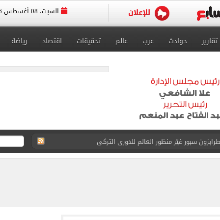
السبت، 08 أغسطس 2026
تقارير
حوادث
عرب
عالم
تحقيقات
اقتصاد
رياضة
يوثق آلاف السنين من الاستيطان البشري
نفيذ أعمال بمحور محمد حسين هيكل بالقاهرة
 فى إسبانيا.. اعرف موعد التدريب المسائي
قعات الكليات والمعاهد الموجود بها أماكن شاغرة
ا سنويا وعقد إعلاني