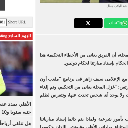
عبد الباقى جمال
Short URL
واتساب
اليوم السابع Trending
حلة، أن الفريق يعانى من الأخطاء التحكيمة هذا
ام بإسناد مبارتنا لحكام دوليين.
 مع الإعلامى سيف زاهر فى برنامج "ملعب أون
رتس: "غزل المحلة يعانى من التحكيم، وتم إلغاء
فريق خلال أول 9 مباريات ولا يوجد أى شخص تحدث عنها، ونتعرض لظلم
جنيه سنويا و10 بونص وإعلانات
مور شرعية ولماذا يتم دائما إسناد مبارياتنا
تثناء مباراتى الأهلى وفيوتشر اللذان حكمهما