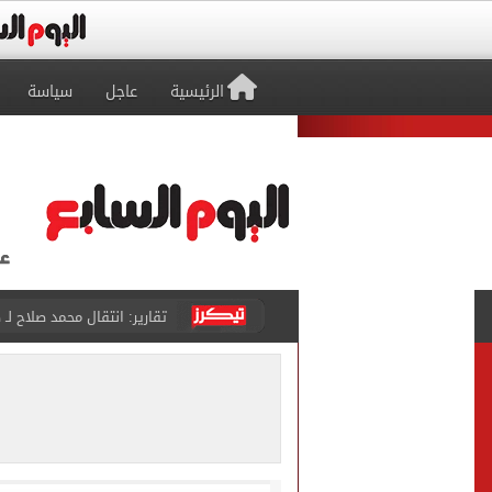
الرئيسية
عاجل
سياسة
كشف أثرى جديد بالدقهلية 
تحويلات مرورية لاستكمال ت
الأهلي يختتم مرانه الصباحي
تنسيق المرحلة الثانية.. تو
إمام عاشور يمدد تعاقده مع الأهلي لـ2030 مقابل 25 مليون