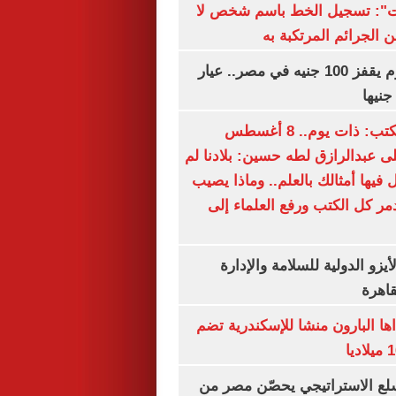
ات": تسجيل الخط باسم شخص لا
 الجرائم المرتكبة به
سعر الذهب اليوم يقفز 100 جنيه في مصر.. عيار
سعيد الشحات يكتب: ذات يوم.. 8 أغسطس
خ على عبدالرازق لطه حسين: بلادنا لم
فيها أمثالك بالعلم.. وماذا يصيب
ر كل الكتب ورفع العلماء إلى
يزو الدولية للسلامة والإدارة
قاهرة
اها البارون منشا للإسكندرية تضم
لع الاستراتيجي يحصّن مصر من