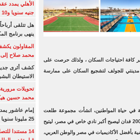
جنيه سنويا و10 بونص وإعلانات
ينهى برنامج الم
المقاولون يكشف 
محمد صلاح إلى 
 كافة احتياجات السكان ، ولذلك حرصت على
كشف أثرى جديد 
ي مدينتي للجولف لتشجيع السكان على ممارسة
الاستيطان البش
تحويلات مرورية 
محمد حسين هيكل
سية في حياة المواطنين، انشأت مجموعة طلعت
25 مليونا سنويا وعقد إعلاني
مصطفى نادي مدينتي على مساحة 200 فدان ليصبح أكبر نادي خاص في مصر، ليتيح
14 مستندا للتص
ية بأفضل الأكاديميات في مصر والوطن العربي،