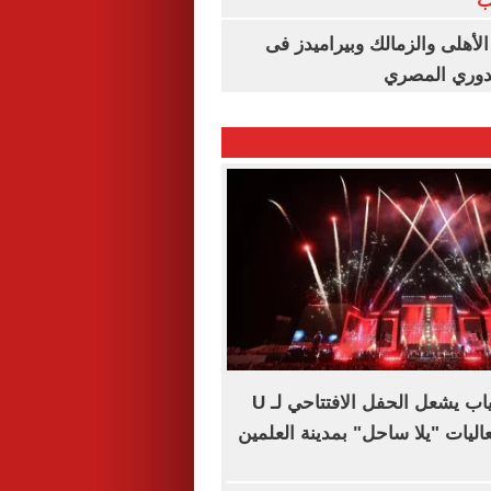
ب
لأهلى والزمالك وبيراميدز فى
لدوري المصري
الهضبة عمرو دياب يشعل الحفل الافتتاحي لـ U
 فعاليات "يلا ساحل" بمدينة العلمين