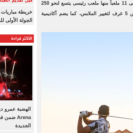
قبل تقديم الطل
إذ يضم مجمع للاسكواش يحتوي على 11 ملعباً منها ملعب رئيسى يتسع لنحو 250
خريطة مباريات ا
متفرجا، كما يضم مجمع الاسكواش 5 غرف لتغيير الملابس، كما يضم أكاديمية
الجولة الأولى ل
الأكثر قراءة
Arena ضمن
الجديدة