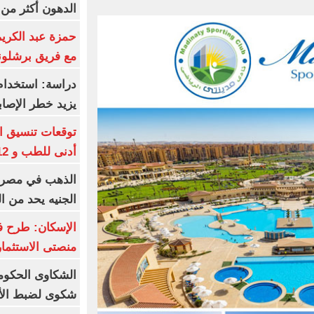
الدهون أكثر م
حمزة عبد الكريم 
مع فريق برشلونة
دراسة: استخدام 
يزيد خطر الإصاب
أدنى للطب و 93.12% للأسنان
الجنيه يحد من 
الإسكان: طرح ف
منصتى الاستثمار
شكوى لضبط الأس