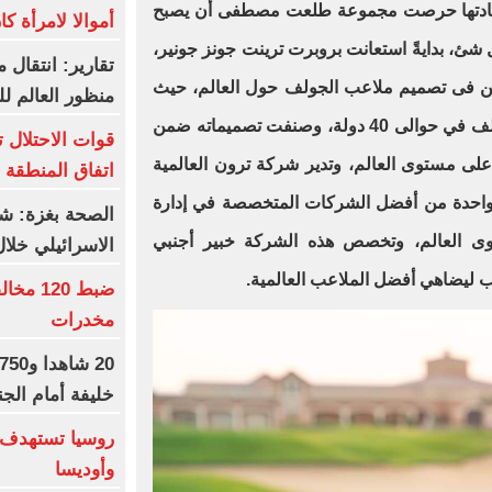
عادتها حرصت مجموعة طلعت مصطفى أن يصبح
أموالا لامرأة ك
شئ، بدايةً استعانت بروبرت ترينت جونز جونير،
تقارير: انتقال 
ين فى تصميم ملاعب الجولف حول العالم، حيث
منظور العالم ل
قام بتصميم أكثر من 270 ملعب جولف في حوالى 40 دولة، وصنفت تصميماته ضمن
قوات الاحتلال ت
ى مستوى العالم، وتدير شركة ترون العالمية
اتفاق المنطقة ا
واحدة من أفضل الشركات المتخصصة في إدارة
ى العالم، وتخصص هذه الشركة خبير أجنبي
الاسرائيلي خلال 48 سا
 ليضاهي أفضل الملاعب العالمية.
مخدرات
خليفة أمام الجن
روسيا تستهدف
وأوديسا