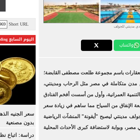
Short URL
دي مدينتي للجولف
اليوم السابع Trending
واتساب
 العقارات باسم مجموعة طلعت مصطفى القابضة؛
مدن متكاملة في مصر مثل الرحاب ومدينتي،
التنمية العمرانية، وأول من أسست أفخم الفنادق
 الإنفاق من السياح مما ساهم في زيادة سعر
ي جولف مدينتي ليصبح "أيقونة" المنشآت الرياضية
بدون مصنعية
 مصر، وبوابة لاستضافة كبرى الأحداث المحلية
دراسة: اتباع نظ