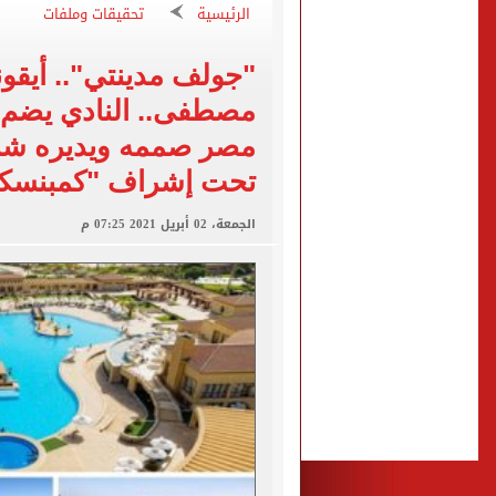
كل شيء يبدأ من العقل.. رسا
الرئيسية
تحقيقات وملفات
طرابزون سبور يعلن بيع 18 ألف تذكرة موسمية بعد التعاقد مع محمد صلاح
"جولف مدينتي".. أيق
الزمالك يعلن التشكيل الكام
مصطفى.. النادي يضم
تقارير: الأهلى يضع اللمسات
الأهلي يرفض مطالب أحمد عبد القادر ب
تحت إشراف "كمبنسك
الجمعة، 02 أبريل 2021 07:25 م