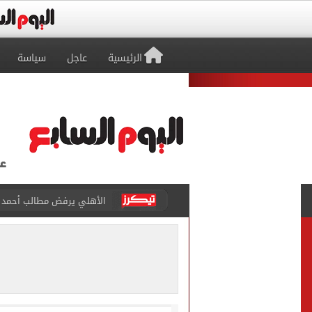
الرئيسية
عاجل
سياسة
حقيقة خلاف معتمد جمال وعب
كاف يمنح مصر حق استضافة أمم أفري
وفاة والد ليونيل ميسي بع
حمزة عبد الكريم ينتظر يومًا
الإسكان: طرح فرص استثماري