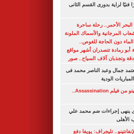
ا فنيًا لراية بدورى القسم الثانى
البحر الأحمر.. رحلة ساحرة
اب المرجانية والأسماك الملونة
ماء دون الحاجة للغوص..
ة أبو رمادة تتصدران أشهر مواقع
دقة وتجذبان آلاف السياح.. صور
تمد جمال وعبد الناصر محمد فى
مباريات الودية
استبعاد جاريد ليتو من فيلم Assassination..
 ينهى إجراءات ضم محمد علي
 الأهلى
فانتينو.. تليجراف: يويفا دفع