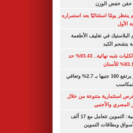
ن حقن خفض الوزن
ينتظر يومًا استثنائيًا بعد استمراره
 الأول
البلاستيك في تغليف الأطعمة
ة بتشحم الكبد
توقعات تنسيق الكليات شبه نهائية.. 93.43% حد
الذهب في مصر يرتفع 160 جنيها بـ 2.7% وتعافي
المكاسب
رص استثمارية متنوعة من خلال
 المصري والأجنبي
الشكاوى الحكومية: التموين تتعامل مع 17 ألف
واق وبطاقات التموين