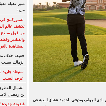
منير عقيلة مديرً
«ب»
السنوركلنج في 
تكشف عالم الشع
من فوق سطح ال
والفنادير وقطع
المشاهدة بالغر
حقيقة خلاف مع
الزمالك بسبب ال
اعرف السبب
الشمال القطرى
بن رمضان لاعب
دي الجولف بمدينتي، لخدمة عشاق اللعبة في
فضيحة جديدة لإن