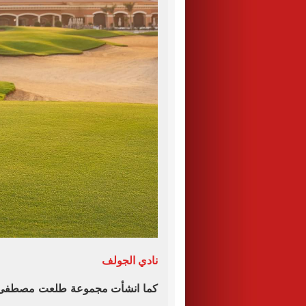
نادي الجولف
كما انشأت مجموعة طلعت مصطفى نا