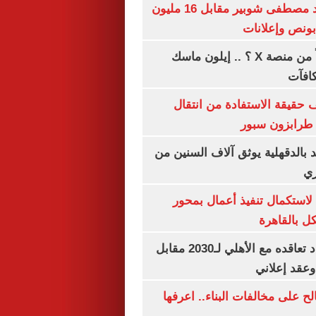
الأهلي يمدد عقد مصطفى شوبير مقابل 16 مليون
هل تتلقى أرباحاً من منصة X ؟ .. إيلون ماسك
كافآت
حقيقة الاستفادة من انتقال
طرابزون سبور
بالدقهلية يوثق آلاف السنين من
ري
لاستكمال تنفيذ أعمال بمحور
 بالقاهرة
إمام عاشور يمدد تعاقده مع الأهلي لـ2030 مقابل
الح على مخالفات البناء.. اعرفها