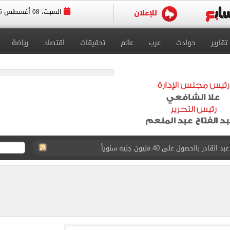
السبت، 08 أغسطس 2026
تقارير
حوادث
عرب
عالم
تحقيقات
اقتصاد
رياضة
د الناصر محمد فى الزمالك بسبب المباريات الودية
قيا تحت 23 عاماً 2027
د صراع طويل مع المرض
 استثنائيًا بعد استمراره مع فريق برشلونة الأول
ة متنوعة من خلال منصتى الاستثمار المصري والأجنبي