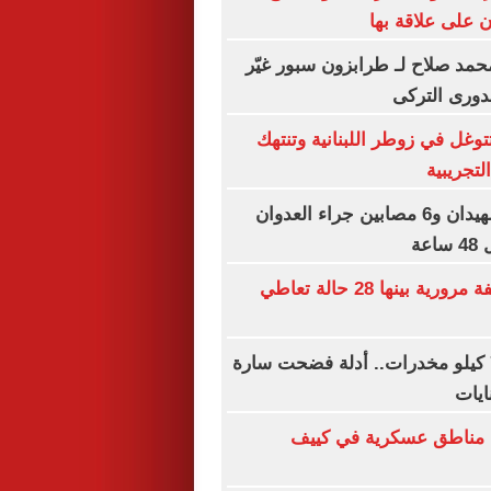
ان على علاقة بها
محمد صلاح لـ طرابزون سبور غيّر
لدورى التركى
توغل في زوطر اللبنانية وتنتهك
لتجريبية
الصحة بغزة: شهيدان و6 مصابين جراء العدوان
عة
ضبط 120 مخالفة مرورية بينها 28 حالة تعاطي
20 شاهدا و750 كيلو مخدرات.. أدلة فضحت سارة
ايات
 مناطق عسكرية في كييف