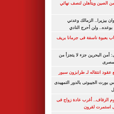
من الصين ويتأهلن لنصف نهائي
ان بيزيرا.. الزمالك وعدني
بوعده.. ولن أحرج النادي
اب بعبوة ناسفة فى جرمانا بريف
أمن البحرين جزء لا يتجزأ من
لمصرى
عقود انتقاله لـ طرابزون سبور
س بورت الجيبوتى بالدور التمهيدى
ل
م الزفاف.. أغرب عادة زواج فى
 استمرت لقرون