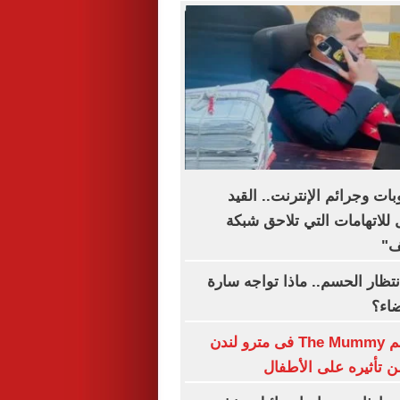
بات وجرائم الإنترنت.. القيد
للاتهامات التي تلاحق شبكة
ف"
نتظار الحسم.. ماذا تواجه سارة
ضاء؟
حظر بوستر فيلم The Mummy فى مترو لندن
تأثيره على الأطفال