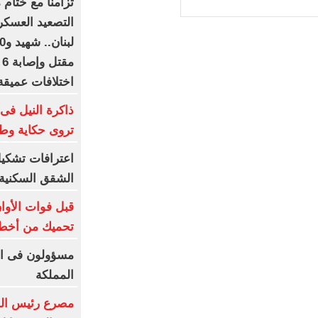
تزامنا مع ختام 
التصعيد العسكر
م
اختلافات عميقة
ذاكرة النيل فى 
تروى حكاية وط
اعترافات تشك
الشقق السكنية ب
تحميك من أخطر
مسؤولون فى ال
المملكة
مصرع رئيس الوحد