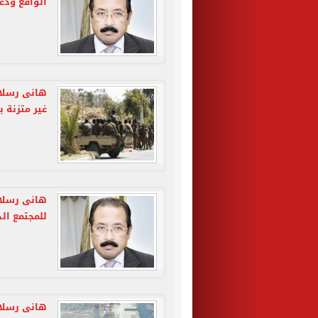
الواقع ودع
هانى رسلان
غير متزنة 
هانى رسلان
للمجتمع الد
هانى رسلان