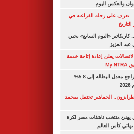
وان والعكس اليوم
. تعرف على رحلة الفراعنة في
التاريخ
. كاريكاتير «اليوم السابع» يحيي
عبد العزيز
لاتصالات يعلن إعادة إتاحة خدمة
My N
جهاز الإحصاء: تراجع معدل البطالة إلى 5.8%
20
رابزون.. الجماهير تحتفل بمحمد
يهنئ منتخب ناشئات مصر لكرة
نهائي كأس العالم