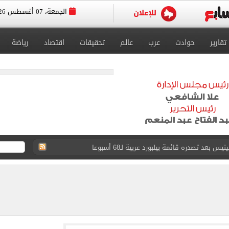
الجمعة، 07 أغسطس 2026
تقارير
حوادث
عرب
عالم
تحقيقات
اقتصاد
رياضة
عد تصدره قائمة بيلبورد عربية لـ68 أسبوعا
عى الغربى كليا من المنيب للعياط.. اعرف التحويلات
ون اليوم السابع فى حفل تقديمه باستاد طرابزون.. فيديو
سجل هذا الرقم
ذا صن وميرور حول علاج سيدة بريطانية في شرم الشيخ