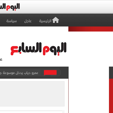
الرئيسية
عاجل
سياسة
عمرو دياب يدخل موسوعة جينيس ب
إغلاق طريق مصر أسوان الزرا
محمد صلاح يظهر على تليفزي
أسعار الذهب في مصر تتراجع.. وعيار 21 ي
الاستعلامات تفند ادعاءات 