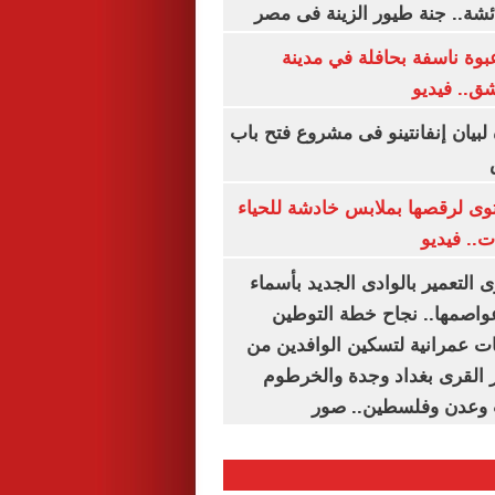
شة.. جنة طيور الزينة فى مصر
بوة ناسفة بحافلة في مدينة
ق.. فيديو
 لبيان إنفانتينو فى مشروع فتح باب
ى لرقصها بملابس خادشة للحياء
ت.. فيديو
 التعمير بالوادى الجديد بأسماء
عواصمها.. نجاح خطة التوطين
 عمرانية لتسكين الوافدين من
رز القرى بغداد وجدة والخرطوم
 وعدن وفلسطين.. صور