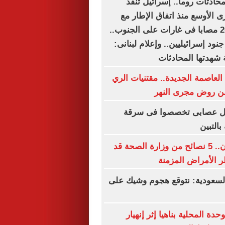
محادثات روما.. إسرائيل تنفذ
ى الأوسع منذ اتفاق الإطار مع
لبنان.. شهيد و20 مصابا فى غارات على الجنوب..
قتل وإصابة 6 جنود إسرائيليين.. وإعلام لبنانى:
 شهدتها المحادثات
العاصمة الجديدة.. مقتنيات الري
ن روض مجرى النهر
يل عصابى تخصصوا فى سرقة
التبين
قبل فوات الأوان.. 5 نصائح من وزارة الصحة قد
 الأمراض المزمنة
سعودية: نتوقع هجوم وشيك على
ة المحلية بناهيا إثر إنهيار