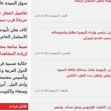
وته بحمل السلاح ارتباك
سوق السيدة عائ
تفاصيل انفجار ع
الأحد، 07 نوفمبر 2021 11:22 م
جرمانا قرب دمش
كاف يعلن تأييده
: رئيس وزراء إثيوبيا مهتز وتصريحاته
الاستثمار الخاص
بسبب تقدم تيجراى
ضبط صانعة محتو
الخميس، 04 نوفمبر 2021 11:18 م
لزيادة المشاهدا
حكاية تسمية قرى
: إثيوبيا بعثت رسالة بالغة السوء
الدول العربية و
ولى بإعلان بدء الملء الثانى
وتأسيس مجتمعات
وادى النيل.. أب
الأربعاء، 07 يوليو 2021 11:16 م
وصنعاء والكويت
الأكثر قراءة
: التعنت الإثيوبى وصل مداه.. ومصر