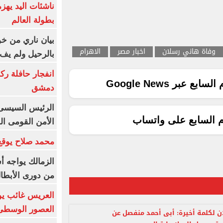
ناشئات اليد يهز
بطولة العالم
بيان ناري من خو
وفاة هاني رسلان
اخبار مصر
الاهرام
بالرحيل ولم يف 
انفجار حافلة رك
ع عبر Google News
دمشق
الرئيس السيسى: 
م السابع على واتساب
الأمن القومى ا
محمد صلاح يوقع 
الزمالك يواجه أ
من دورى الأبطا
العريس غائب يو
العصور الوسطى
 لكلمة أخيرة: أبى أحمد منفصل عن