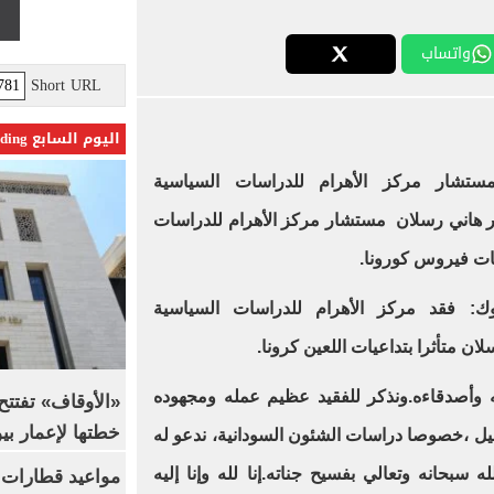
واتساب
Short URL
اليوم السابع Trending
مستشار مركز الأهرام للدراسات السياسية
كتور هاني رسلان مستشار مركز الأهرام للدراسات
عيات فيروس كورونا
.
ك: فقد مركز الأهرام للدراسات السياسية
لان متأثرا بتداعيات اللعين كرونا
.
ه وأصدقاءه.ونذكر للفقيد عظيم عمله ومجهوده
خطتها لإعمار بي
نيل ،خصوصا دراسات الشئون السودانية، ندعو له
 سبحانه وتعالي بفسيح جناته.إنا لله وإنا إليه