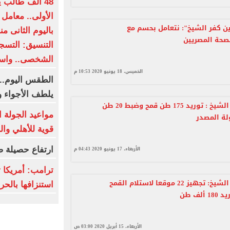
48 ألف طالب 
الأولى.. معامل 
ن كفر الشيخ": نتعامل بحسم مع
باليوم الثانى م
بصحة المصريين
الشخصى.. واستم
الخميس، 18 يونيو 2020 10:53 م
الطقس اليوم..
يلطف الأجواء و
تموين كفر الشيخ : توريد 175 طن قمح وضبط 20 طن
مواعيد الجولة ا
ة المصدر
قوية للأهلي وال
الأربعاء، 17 يونيو 2020 04:43 م
ارتفاع حصيلة ض
ترامب: أمريكا ت
تموين كفر الشيخ: تجهيز 22 موقعا لاستلام القمح
استنزافها بالح
لف طن
الأربعاء، 15 أبريل 2020 03:00 ص