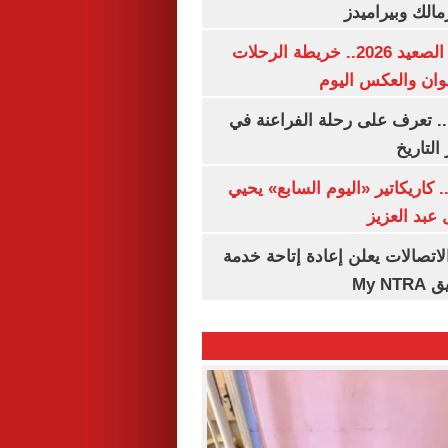
مالك وبيراميدز
مواعيد قطارات الصعيد 2026.. خريطة الرحلات
وان والعكس اليوم
. تعرف على رحلة الفراعنة في
التاريخ
. كاريكاتير «اليوم السابع» يحيي
عبد العزيز
لاتصالات يعلن إعادة إتاحة خدمة
My N