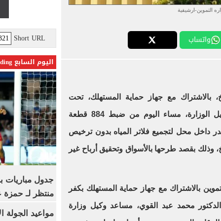
ره التموين-ارشيفية
Short URL
واتساب
اليوم السابع Trending
خ، بالاشتراك مع جهاز حماية المستهلك، تحت
إشراف المحاسب عماد حبيب، وكيل الوزارة، مساء اليوم من ضبط 884 قطعة
ر داخل محل لتجميع فلاتر المياه بدون ترخيص
خ، وذلك بقصد طرحها بالأسواق وتحقيق أرباح غير
جدول مباريات بر
وين بالاشتراك مع جهاز حماية المستهلك بكفر
منتظر لـ حمزة ع
الدكتور محمد عبد القوي، مساعد وكيل وزارة
مواعيد الجولة ا