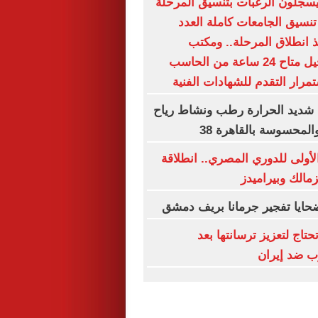
يسجلون الرغبات بتنسيق المرحلة
تنسيق الجامعات كاملة العدد
نذ انطلاق المرحلة.. ومكتب
التنسيق: التسجيل متاح 24 ساعة من الحاسب
رار التقدم للشهادات الفنية
 شديد الحرارة رطب ونشاط رياح
المحسوسة بالقاهرة 38
لأولى للدوري المصري.. انطلاقة
زمالك وبيراميدز
حايا تفجير جرمانا بريف دمشق
حتاج لتعزيز ترسانتها بعد
رب ضد إيران