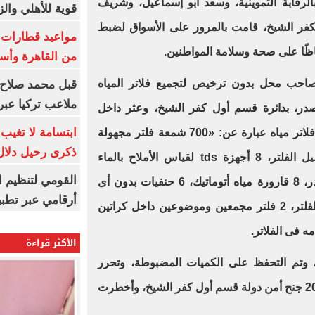
الرقابة التموينية، وسعد أبو إسماعيل، وشريف
قوية للأهلي والز
كفر الشيخ، قامت بالمرور على الأسواق لضبط
اظًا على صحة وسلامة المواطنين
.
من القاهرة وأس
حب محل بدون ترخيص لتجميع فلاتر المياه
قبل محمد صلاح.
ملاعب تركيا عبر 
در، بدائرة قسم أول كفر الشيخ، وعثر داخل
ابتسامة لا تغيب.
المحل على 828 قطعة مستلزمات فلاتر مياه عبارة عن: «700 شمعة فلتر مجهولة
ذكرى رحيل دلال 
tds
لقياس الأملاح بالماء
القومي لتنظيم ا
وجميعها بدون فواتير مجهولة المصدر، 8 قارورة مياه أتوماتيك، 6 حنفيات بدون أى
أرقامي عبر تطبيق TRA
بيانات، 4 موتور مياه لتركيبه على الفلتر، 2 فلتر مجمعين وموضوعين داخل كراتين
ه فى الفلاتر.
الأكثر قراءة
 وتم التحفظ على الكميات المضبوطة، وتحرر
المحضر اللازم برقم 2094 لسنة 2020 جنح أمن دولة قسم أول كفر الشيخ، وأخطرت