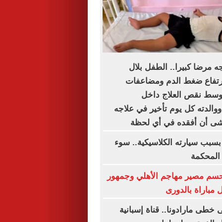
 مرضا كبيرا.. الطفل بلال
رتفاع ضغط الدم ومضاعفات
وسط نقص العلاج داخل
والدته كل يوم تأخير في علاجه
خشى أن أفقده في أي لحظة
بسبب سيارته الكلاسيكية.. سوء
 المحكمة
تحسم مصير مهاجم الأهلي وجمهور
مباراة بالدورى
خطى مارادونا.. قناة إسبانية