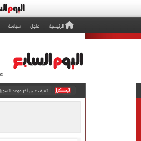
الرئيسية
عاجل
سياسة
تعرف على آخر موعد لتسجيل رغ
متى تنتهى تظلمات الثانوية العامة 2026.. والفترة المتبقية
بيزيرا يتمسك بالرحيل عن ال
هل تريد محمد صلاح؟.. القصة
توقعات تنسيق شبه نهائية.. 