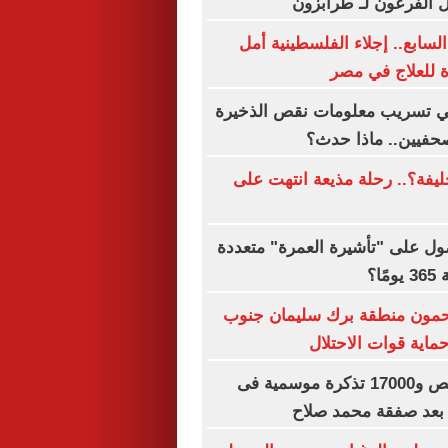
ل الفرعون لـ طرابزون
السابع.. إجلاء الفلسطينية أمل
 للعلاج في مصر
 تسريب معلومات نقص الذخيرة
حفيين.. ماذا حدث؟
فة؟.. رحلة مذيعة انتهت على
ل على "تأشيرة العمرة" متعددة
ا؟
مون منطقة برك سليمان جنوب
اية قوات الاحتلال
بيع 15 ألف قميص و17000 تذكرة موسمية فى
بعد صفقة محمد صلاح