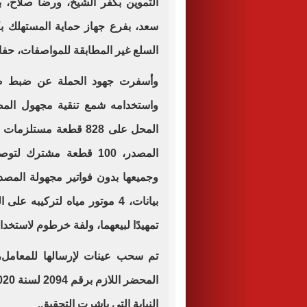
التموين بكفر الشيخ، ورضا صلاح، ب
سعد، بفرع جهاز حماية المستهلك ب
السلع غير المطابقة للمواصفات، حف
وأسفرت جهود الحملة عن ضبط صا
واستخدامه شمع تنقية مجهول المص
المصدر، 100 قطعة مشترك لتوصيل الفلتر، 8 أجهزة
تمهيدًا لبيعهما، ولفة خرطوم لاستخدام
تم سحب عينات لإرسالها للمعامل،
النيابة التي باشرت التحقيق
.