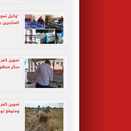
"وكيل تموي
المتاجرين 
سكر مجهول
ومتوقع توريد 180 أ