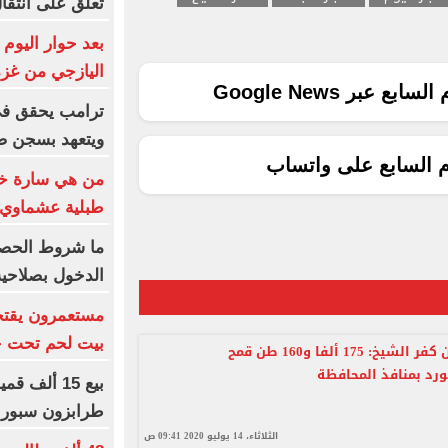
تعلق على انتقا
بعد حوار اليوم 
اليازجي من غزة
ع عبر Google News
ترامب يحقق في
ويتعهد بسجن ص
م السابع على واتساب
من هي سارة خلي
طبلية عشماوي
ما شروط الحصو
الدخول بصلاحية 365 يومً
مستعمرون يقتح
بيت لحم تحت حم
وكيل تموين كفر الشيخ: 175 ألفا و160 طن قمح
ورد بمنافذ المحافظة
طرابزون سبور 
الثلاثاء، 14 يوليو 2020 09:41 ص