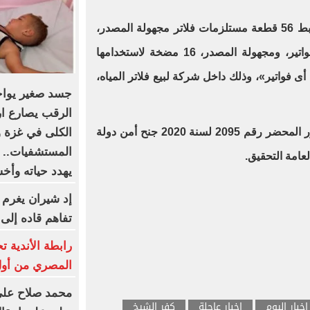
كما نجحت جهود الحملة أيضًا في ضبط 56 قطعة مستلزمات فلاتر مجهولة المصدر،
عبارة عن «40 شمعة فلتر بدون فواتير، ومجهولة المصدر، 16 مضخة لاستخدامها
ى فواتير»، وذلك داخل شركة لبيع فلاتر المياه،
جسد صغير يواجه
الرقب يصارع ا
الكلى في غزة 
وتم التحفظ على المضبوطات، وتحرر المحضر رقم 2095 لسنة 2020 جنح أمن دولة
المستشفيات.. و
لعامة التحقيق
.
يهدد حياته وأ
إد شيران يغرم 
تفاهم قاده إلى
رابطة الأندية 
المصري من أول 
محمد صلاح على 
اخبار اليوم
اخبار عاجلة
كفر الشيخ