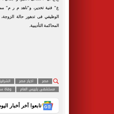
ع" فنية تخدير، و"ناهد م ر م" ممر
الوظيفي فى تدهور حالة الزوجة، فيم
المحاكمة التأديبية.
مصر
اخبار مصر
الشرقية
مستشفى بلبيس العام
وفاة سي
تابعوا آخر أخبار اليوم الساب