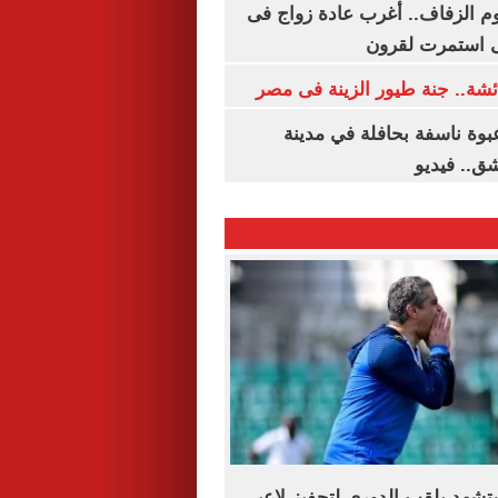
م الزفاف.. أغرب عادة زواج فى
 استمرت لقرون
شة.. جنة طيور الزينة فى مصر
بوة ناسفة بحافلة في مدينة
ق.. فيديو
شهد بلقب الدوري لتحفيز لاعبى