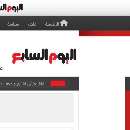
الرئيسية
عاجل
سياسة
غلق جزئى لشارع جامعة الدول العرب
عمرو دياب يدخل موسوعة جينيس ب
إغلاق طريق مصر أسوان الزرا
محمد صلاح يظهر على تليفزي
أسعار الذهب في مصر تتراجع.. وعيار 21 ي