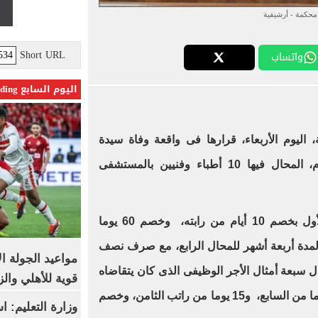
محكمة - أرشيفية
Short URL
واتساب
اليوم السابع Trending
 اليوم الأربعاء، قرارها فى واقعة وفاة سيدة
حامل داخل مستشفى بلبيس العام، المحال فيها 10 أطباء وفنيين بالمستشفى
وقررت المحكمة مجازاة المحال الأول بخصم 10 أيام من رابته، وخصم 60 يوما
 لمدة أربعة أشهر للمحال الرابع، مع صرف نصف
مواعيد الجولة ا
 سبعة أمثال الأجر الوظيفى الذى كان يتقاضاه
قوية للأهلي والز
كل منهما أثناء الخدمة، وخصم 30 يوما من السابع، و15 يوما من راتب الثامن، وخصم
وزارة التعليم: 