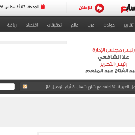
الجمعة، 07 أغسطس 2026
تقارير
حوادث
عرب
عالم
تحقيقات
اقتصاد
رياضة
ية بتقاطعه مع شارع شهاب 3 أيام لتوصيل غاز
عد تصدره قائمة بيلبورد عربية لـ68 أسبوعا
عى الغربى كليا من المنيب للعياط.. اعرف التحويلات
ون اليوم السابع فى حفل تقديمه باستاد طرابزون.. فيديو
سجل هذا الرقم