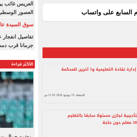
العريس غائب يو
م السابع على واتساب
العصور الوسطى
سوق السيدة عائ
تفاصيل انفجار ع
جرمانا قرب دمش
الأكثر قراءة
إحالة مدير إدارة نقادة التعليمية و5 آخرين للمحكمة
الجمعة، 19 يونيو 2020 11:03 ص
أديبية تجازى مسئولا سابقا بالتعليم
معتمد جمال يست