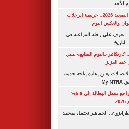
م الأحد
مواعيد قطارات الصعيد 2026.. خريطة الرحلات
وان والعكس اليوم
. تعرف على رحلة الفراعنة في
التاريخ
. كاريكاتير «اليوم السابع» يحيي
عبد العزيز
لاتصالات يعلن إعادة إتاحة خدمة
My N
جهاز الإحصاء: تراجع معدل البطالة إلى 5.8%
20
رابزون.. الجماهير تحتفل بمحمد