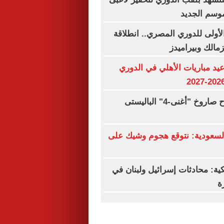
موسم الجديد
لأولى للدوري المصري.. انطلاقة
زمالك وبيراميدز
د مباريات الأهلي في الدوري
الهند تختبر بنجاح صاروخ "أغنى-4" الباليستى
سعودية: نتوقع هجوم وشيك على
كية: محادثات إسرائيل ولبنان في
ة