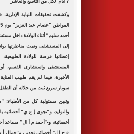
7 أيام لكل من التاسع والعاشر
ا
أحمد سليم" أثناء الولادة داخل مس
إلى المستشفى وتمت مناظرتها بوا
إعطائها فرصة للولادة الطبيعية، إ
المستشفى واستشارى القسم، أوصى 
الأخيرة، فيما لم يقم طبيب العناي
سونار سريع ثبت من خلاله أن الطفل 
وتبين مسئولية كل من الأطباء:
والتوليد، و"نجوى إ ع ي" أخصائية ب
أخصائية، و-"أحمد م أ ال" مساعد 
ع ح ال" أخصائى تخدير، و"جمال أ 