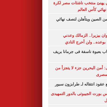
يهنئ منتخب ناشئات مصر لكرة
نهائي كأس العالم
من الصين ويتأهلن لنصف نهائي
ان بيزيرا.. الزمالك وعدني
بوعده.. ولن أحرج النادي
اب بعبوة ناسفة فى جرمانا بريف
أمن البحرين جزء لا يتجزأ من
لمصرى
عقود انتقاله لـ طرابزون سبور
س بورت الجيبوتى بالدور التمهيدى
ل