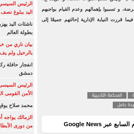
الرئيس السيسي 
ضة، و تسببوا بإهمالهم وعدم القيام بواجبهم
اليد ببلوغ نصف 
ا قررت النيابة الإدارية إحالتهم جميعًا إلى
ناشئات اليد يهز
بطولة العالم
بيان ناري من خو
بالرحيل ولم يف 
انفجار حافلة رك
دمشق
الرئيس السيسى: 
الأمن القومى ا
المحكمة التاديبية
دة حامل
محمد صلاح يوقع 
الزمالك يواجه أ
ع عبر Google News
من دورى الأبطا