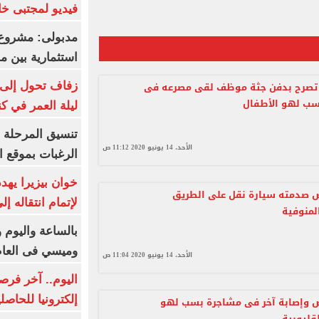
فيديو لمجتبى خا
مدبولى: مشروع 
استثمارية بين م
 تصرح بدفن جثة موظف لقى مصرعه فى
زفاف تحول إلى 
سب لهو الأطفال
ليلة العمر في ك
تنسيق المرحلة ا
الأحد، 14 يونيو 2020 11:12 ص
الرغبات بموقع ا
خوان بيزيرا يهدد
صدمته سيارة نقل على الطريق
لإتمام انتقاله إ
لمنوفية
بالساعة واليوم و
وميسي فى العا
الأحد، 14 يونيو 2020 11:04 ص
اليوم.. آخر فرص
إلكترونيا للحاصل
وإصابة آخر فى مشاجرة بسب لهو
قليوبية