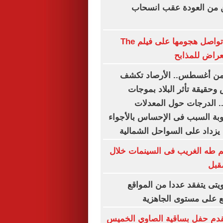
ين من العودة عقب انسحاب
إميلي ويلسون تواصل هجومها على فيلم The
ى من أغسطس.. الأرصاد تكشف
حقيقة تأثر البلاد بموجات
. الدرجات حول المعدلات
وبة السبب فى الإحساس بالأجواء
ا يزداد على السواحل الشمالية
م طه الغريب فى السينمات خلال
قبل
ويتى يتفقد عددا من المواقع
ع على مستوى الجاهزية
دم حفل بساقية الصاوي الخميس