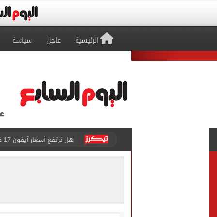
الرئيسية
عاجل
سياسة
نتنياهو: إسرائيل ترفض وثيقة النقاط الـ
برشلونة يضع خطة شاملة لت
عدد المشتغلين فى مصر يرتفع إلى 274 ألف مشتغل خلال أب
متى يتزوج رونالدو وجورجينا؟.. 
من سنهوت إلى العالمية.. أق