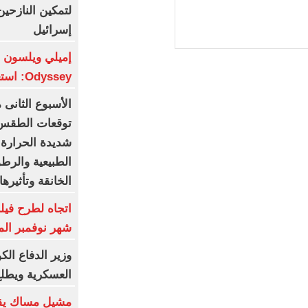
لتمكين النازح
إسرائيل
Odyssey: استعراض للمذابح
الأسبوع الثان
توقعات الطقس و
شديدة الحرارة.
الطبيعية والرط
الخانقة وتأثيره
اتجاه لطرح فيل
شهر نوفمبر الم
وزير الدفاع الك
العسكرية ويطل
مشيل مساك يق