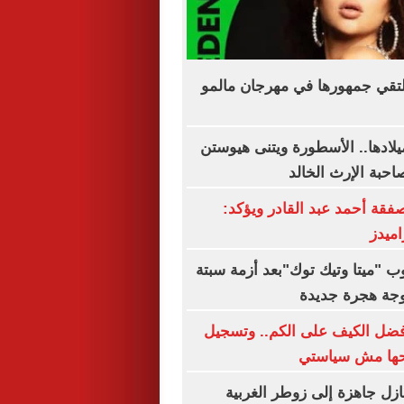
لتقي جمهورها في مهرجان مالمو
رى الـ63 لميلادها.. الأسطورة ويتنى هيوستن
حبة الإرث الخالد
صفقة أحمد عبد القادر ويؤكد:
اميدز
"ميتا وتيك توك"بعد أزمة سبتة
جة هجرة جديدة
فضل الكيف على الكم.. وتسجيل
حها مش سياستي
ازل جاهزة إلى زوطر الغربية