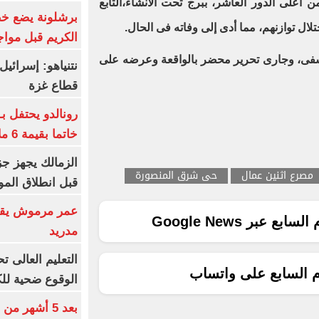
ن اعلى الدور العاشر، ببرج تحت الانشاء،التابع
برشلونة يضع خط
ال توازنهم، مما أدى إلى وفاته فى الحال.
الكريم قبل مواج
شفى، وجارى تحرير محضر بالواقعة وعرضه على
قطاع غزة
رونالدو يحتفل ب
خاتما بقيمة 6 ملايين يورو
الزمالك يجهز جز
مصرع اثنين عمال
حى شرق المنصورة
قبل انطلاق المو
عمر مرموش يقود
ع عبر Google News
مدريد
م السابع على واتساب
الوقوع ضحية للك
بعد 5 أشهر م