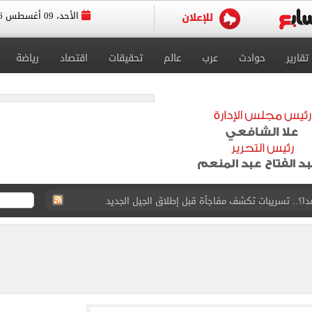
الأحد، 09 أغسطس 2026
تقارير
حوادث
عرب
عالم
تحقيقات
اقتصاد
رياضة
15 بشأن قطاع غزة
طوير حمزة عبد الكريم قبل مواجهة الأهلي
ريل - يونيه 2026
والبرتغاليون يكشفون حقيقة «8 أغسطس»
ارب عمرو دياب يروون ذكريات الهضبة بالقرية (فيديو)