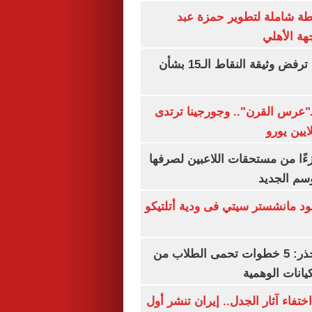
ة شاملة لتطوير حمزة عبد
هة الأهلي
نتنياهو: إسرائيل ترفض وثيقة النقاط الـ15 بشأن
ـ"عرس القرن".. وجورجينا ترتدى
ءًا من مستحقات اللاعبين لصرفها
سم الجديد
 مانشستر سيتي فى ودية أتلتيكو
التعليم العالى تحذر: 5 خطوات تحمى الطلاب من
يانات الوهمية
ن اختفاء آثار الجدل.. إيران تنشر أول