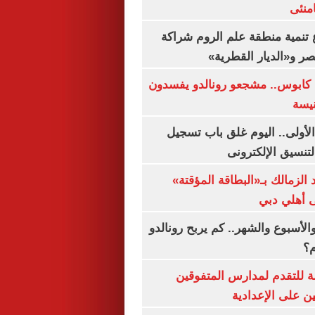
منئى
تنمية منطقة علم الروم شراكة
صر و«الديار القطرية»
كابوس.. مشجعو رونالدو يفسدون
نيسة
لأولى.. اليوم غلق باب تسجيل
لتنسيق الإلكترونى
 الزمالك بـ«البطاقة المؤقتة»
لى أهلي دبي
الأسبوع والشهر.. كم يربح رونالدو
م؟
ة للتقدم لمدارس المتفوقين
ين على الإعدادية