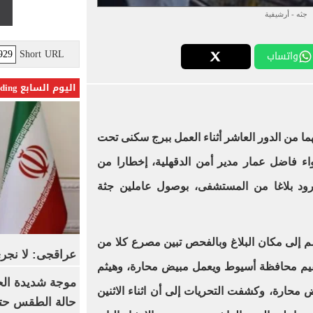
جثه - أرشيفية
Short URL
واتساب
اليوم السابع Trending
من الدور العاشر أثناء العمل ببرج سكنى تحت
لواء فاضل عمار مدير أمن الدقهلية، إخطارا من
رود بلاغا من المستشفى، بوصول عاملين جثة
 إلى مكان البلاغ وبالفحص تبين مصرع كلا من
عراقجى: لا نجرى
عاطى على 32 سنة، مقيم محافظة أسيوط ويعمل مبيض محارة، وهيثم
موجة شديدة الح
ارة، وكشفت التحريات إلى أن اثناء الاثنين
حالة الطقس حتى