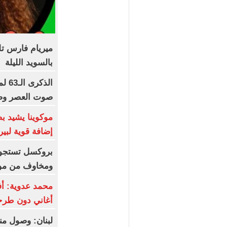
ميريام فارس ت
بالسويد الليلة
الذك
صوت العصر وصا
موكوينا يشيد ب
إضافة قوية لبير
بروكسل تستجوب 
ومخاوف من مو
محمد عدوية: أ
أغاني دون طر
لبنان: وصول من