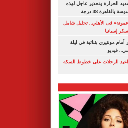
يد الحرارة وتحذير عاجل لهذه
بالقاهرة 38 درجة
«عموتة» فى الأهلي.. تحليل شامل
سكر إسبانيا
أمام مونتيري بثنائية في ليلة
ي.. فيديو
واعيد الرحلات على خطوط السكة