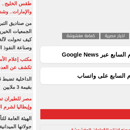
طقس الخليج.. أ
والإمارات.. وشد
من صناديق التبر
الجمعيات الخيرية
اخبار مصرية
كمامة مغشوشة
كيف تحولت لآلة 
وصناعة النفوذ ا
ع عبر Google News
مكتب إعلام الأس
تكشف عن العدد 
م السابع على واتساب
بقيمة 3 ملايين
مصر للطيران تس
وإيطاليا لشرم ا
الهيئة العامة ل
جولاتها الميدانية
صنع لإنتاج الكمامات المغشوشة