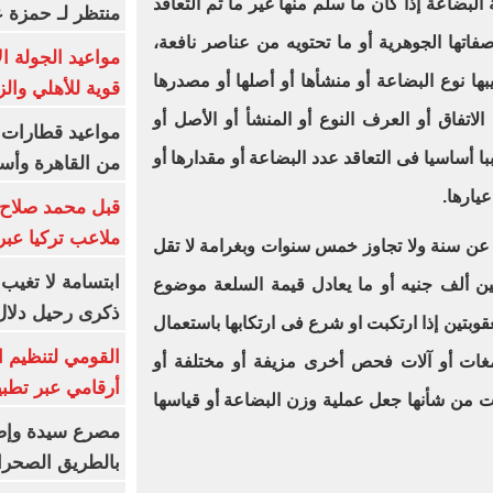
البضاعة إذا كان ما سلم منها غير ما تم التعاقد
منتظر لـ حمزة ع
صفاتها الجوهرية أو ما تحتويه من عناصر نافعة،
مواعيد الجولة ا
بها نوع البضاعة أو منشأها أو أصلها أو مصدرها
قوية للأهلي والز
الاتفاق أو العرف النوع أو المنشأ أو الأصل أو
 أساسيا فى التعاقد عدد البضاعة أو مقدارها أو
من القاهرة وأس
عيارها
.
قبل محمد صلاح.
ملاعب تركيا عبر 
 عن سنة ولا تجاوز خمس سنوات وبغرامة لا تقل
ابتسامة لا تغيب.
ين ألف جنيه أو ما يعادل قيمة السلعة موضوع
ذكرى رحيل دلال 
عقوبتين إذا ارتكبت او شرع فى ارتكابها باستعمال
القومي لتنظيم ا
مغات أو آلات فحص أخرى مزيفة أو مختلفة أو
أرقامي عبر تطبيق TRA
 من شأنها جعل عملية وزن البضاعة أو قياسها
بالطريق الصحرا