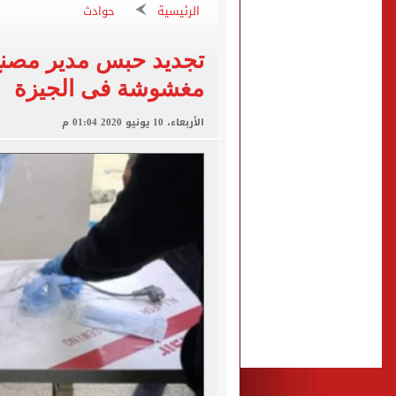
الزمالك يبلغ 4 لاعبين بعدم التواجد مع الفريق الأول بالموسم الجديد
الرئيسية
حوادث
الكشف عن قصر محمد صلاح ا
تجديد حبس مدير مصنع 
الاتحاد التركي يمنح طرابز
مغشوشة فى الجيزة
برشلونة يطرح تذاكر مواجه
الأربعاء، 10 يونيو 2020 01:04 م