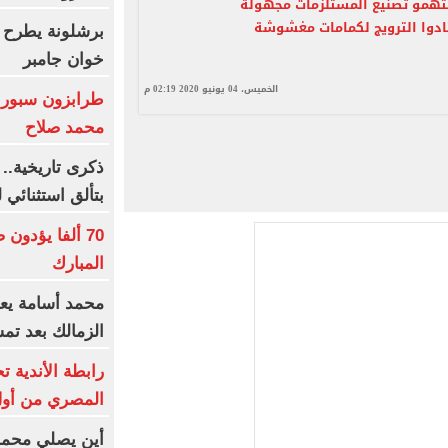
متهمو تصنيع المستلزمات مجهولة
ادوا الترويج لكمامات مغشوشة
برشلونة يطرح 
خوان جامبر
الخميس، 04 يونيو 2020 02:19 م
طرابزون سبور 
محمد صلاح
بتألق استثنائي
70 ألفا يؤدو
المبارك
محمد أسامة يعو
الزمالك بعد تمس
رابطة الأندية 
المصري من أول 
أين يصلي محمد 