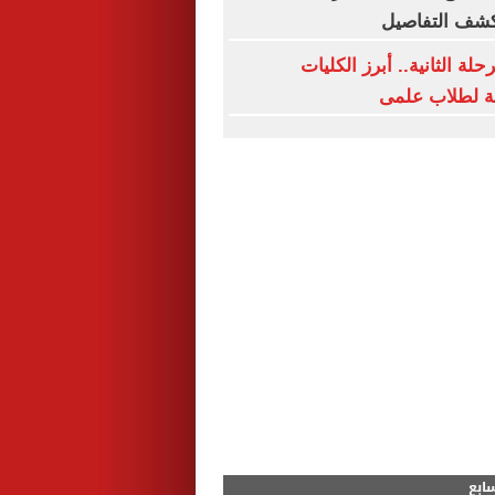
كشف التفاصيل
لة الثانية.. أبرز الكليات
حة لطلاب علمى
سابع