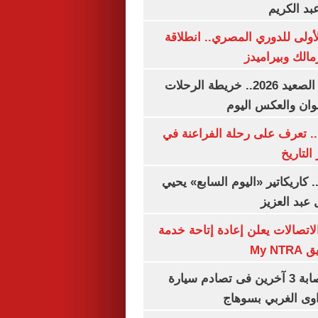
بد الكريم
لأولى للدوري المصري.. انطلاقة
مالك وبيراميدز
مواعيد قطارات الصعيد 2026.. خريطة الرحلات
وان والعكس اليوم
. تعرف على رحلة الفراعنة في
التاريخ
. كاريكاتير «اليوم السابع» يحيي
عبد العزيز
لاتصالات يعلن إعادة إتاحة خدمة
My N
مصرع سيدة وإصابة 3 آخرين فى تصادم سيارة
وى الغربي بسوهاج