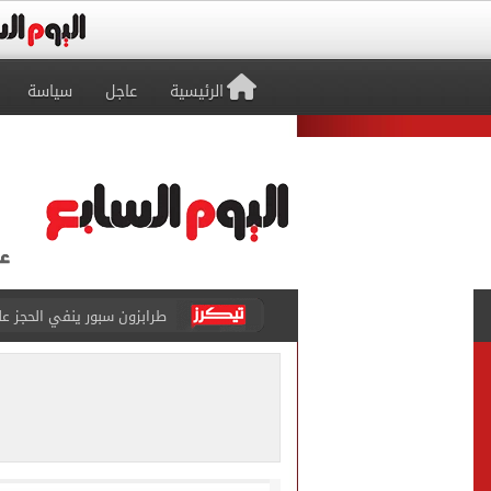
الرئيسية
عاجل
سياسة
طرابزون سبور ينفي الحجز 
منتخب ناشئات كرة اليد يخسر أمام إسبانيا 27 - 26 ف
قفزة أعادت الزمن الجميل..
الأهلي ينهي مرانه الأول ف
انطلاق مباراة مصر وإسبانيا