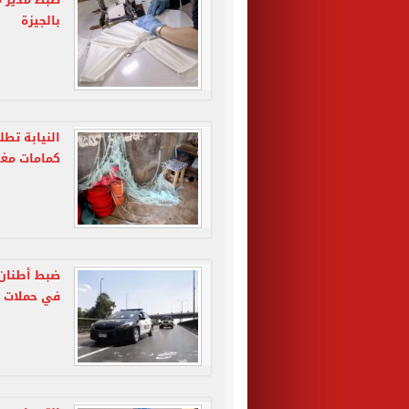
بالجيزة
النيابة تطل
كمامات مغ
في حملات أ