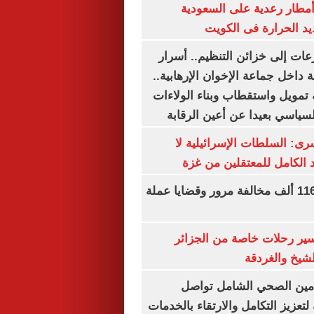
مطار رعدية على السعودية
يد الحرارة فى الكويت
عات إلى خزائن التنظيم.. أسرار
 داخل جماعة الإخوان الإرهابية..
تمويل واستقطاب وبناء الولاءات
لسياسي بعيدا عن أعين الرقابة
رى: السلطات الإسرائيلية لا
الكامل للمعتقلين من غزة
الداخلية تضبط 116 ألف مخالفة مرور وقضايا عملة
ير رحلات خاصة من الجزائر
لشيخ والغردقة
لتأمين الصحي الشامل تواصل
 لتعزيز التكامل والارتقاء بالخدمات