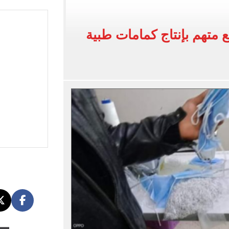
لفاخر فى طرابزون.. صور
متهم بإنتاج كمامات طبية
ون سبور رخصة مشاركة محمد صلاح
القاضي المزيف: اشتريت بدلتين من سوق الجمعة واستأجرت بودي جارد عشان أتقن الشخصية
ة الأهلي على كأس خوان جامبر