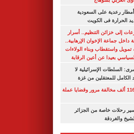
وى الغربي بسوهاج
مطار رعدية على السعودية
يد الحرارة فى الكويت
عات إلى خزائن التنظيم.. أسرار
 داخل جماعة الإخوان الإرهابية..
تمويل واستقطاب وبناء الولاءات
لسياسي بعيدا عن أعين الرقابة
رى: السلطات الإسرائيلية لا
الكامل للمعتقلين من غزة
الداخلية تضبط 116 ألف مخالفة مرور وقضايا عملة
ير رحلات خاصة من الجزائر
لشيخ والغردقة