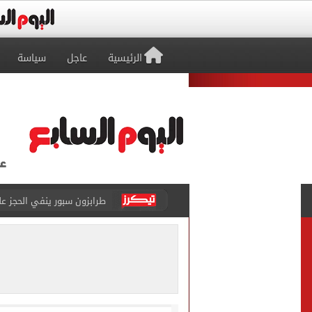
الرئيسية
عاجل
سياسة
طرابزون سبور ينفي الحجز 
منتخب ناشئات كرة اليد يخسر أمام إسبانيا 27 - 26 ف
قفزة أعادت الزمن الجميل..
الأهلي ينهي مرانه الأول ف
انطلاق مباراة مصر وإسبانيا