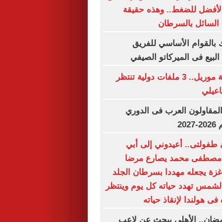
 الأفضل للضغط.. وهذه حقيقة
 السائل بالسرطان
بالقوام الأساسي للفريق
بيع فى الميركاتو الصيفي
بعد تسوية قضية موريل.. 3 ملفات دولية تنتظر
اعيلي
لمقاولون العرب فى الدوري
20
طفولتى.. أعيدوني إلى أبي
ل مصطفى محمد يصارع مرضا
 غزة يجعله مهددا بسرطان الجلد
الشمس تهدد حياته كل يوم وينتظر
فى هولندا لإنقاذ حياته
مضان.. الأهلي يبحث عن لاعب