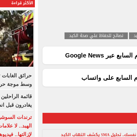
الأكثر قراءة
د
نصائح للحفاظ علي صحة الكبد
ع عبر Google News
حرائق الغابات 
م السابع على واتساب
وسط موجة حر 
يغادرون قبل ان
ترندات السوشيا
الهبد.. لا علام
اطمن على نفسك.. تحليل SMA يكشف التهاب الكبد
لإزالتها.. فيديو