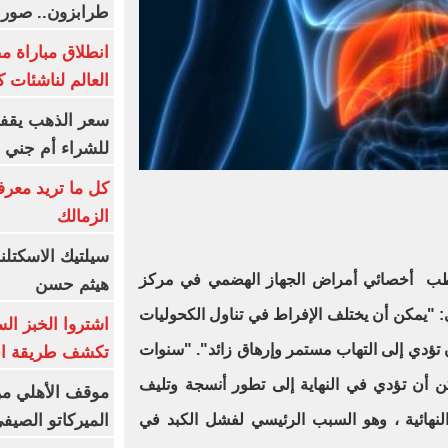
طرابزون.. صور
انطلاق مباراة م
العالم لناشئات ك
سعر الذهب يقفز
للشراء أم جني ا
كل ما تريد معرف
الزمالك
سيلتيك الاسكتل
لطب أخصائي أمراض الجهاز الهضمي في مركز
هيثم حسن
 "يمكن أن يختلف الإفراط في تناول الكحوليات
اشتروا الخبز ال
 تؤدي إلى التهاب مستمر وإرهاق زائد". "سنوات
تكشف طريقة الإ
ن أن تؤدي في النهاية إلى تطور أنسجة وتليف
موقف الأهلي من
الميركاتو الصيف
لنهائية ، وهو السبب الرئيسي لفشل الكبد في