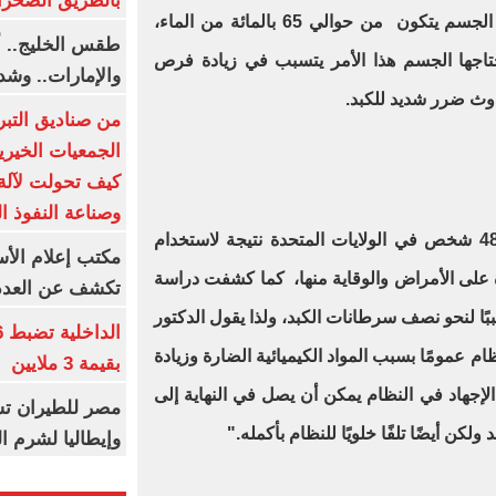
بالطريق الصحرا
في حماية الكبد، وهذا يرجع إلى أن الجسم يتكون من حوالي 65 بالمائة من الماء،
طقس الخليج.. أ
حتاجها الجسم هذا الأمر يتسبب في زيادة فرص
والإمارات.. وشد
وث ضرر شديد للكبد.
من صناديق التبر
الجمعيات الخيرية
كيف تحولت لآلة 
وصناعة النفوذ ا
في كل عام يموت حوالي 480،000 شخص في الولايات المتحدة نتيجة لاستخدام
مكتب إعلام الأس
 على الأمراض والوقاية منها، كما كشفت دراسة
تكشف عن العدد 
خين كان سببًا لنحو نصف سرطانات الكبد، ولذا يقول الدكتور
م عمومًا بسبب المواد الكيميائية الضارة وزيادة
بقيمة 3 ملايين
الإجهاد في النظام يمكن أن يصل في النهاية إلى
مصر للطيران تس
لكن أيضًا تلفًا خلويًا للنظام بأكمله."
وإيطاليا لشرم ا