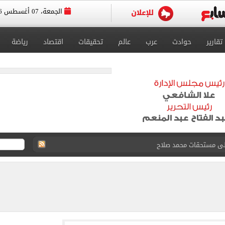
الجمعة، 07 أغسطس 2026
تقارير
حوادث
عرب
عالم
تحقيقات
اقتصاد
رياضة
على مستحقات محمد صلاح
ى نصف نهائى بطولة العالم
 رأسية وائل جمعة فى مران الأهلي تستحضر أمجاد الصخرة
ى معسكر إسبانيا.. جلسة عموتة وفقرة بدنية.. صور
 فى نصف نهائي بطولة العالم لناشئات كرة اليد