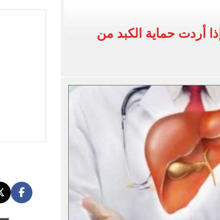
لفاخر فى طرابزون.. صور
إذا أردت حماية الكبد من
ون سبور رخصة مشاركة محمد صلاح
القاضي المزيف: اشتريت بدلتين من سوق الجمعة واستأجرت بودي جارد عشان أتقن الشخصية
ة الأهلي على كأس خوان جامبر