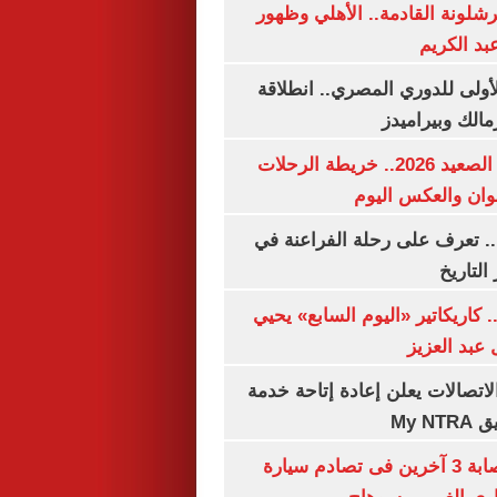
شلونة القادمة.. الأهلي وظهور
بد الكريم
لأولى للدوري المصري.. انطلاقة
مالك وبيراميدز
مواعيد قطارات الصعيد 2026.. خريطة الرحلات
وان والعكس اليوم
. تعرف على رحلة الفراعنة في
التاريخ
. كاريكاتير «اليوم السابع» يحيي
عبد العزيز
لاتصالات يعلن إعادة إتاحة خدمة
My N
مصرع سيدة وإصابة 3 آخرين فى تصادم سيارة