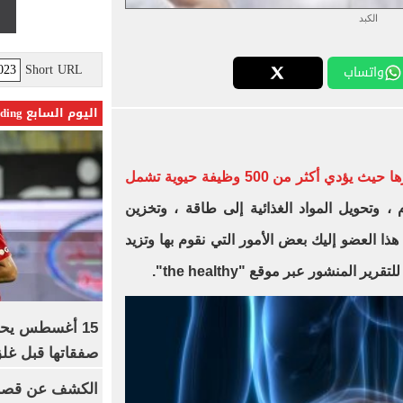
الكبد
Short URL
واتساب
اليوم السابع Trending
الكبد أهم أعضاء الجسم وأكبرها حيث يؤدي أكثر من 500 وظيفة حيوية تشمل
 وتحويل المواد الغذائية إلى طاقة ، وتخزين
ذا العضو إليك بعض الأمور التي نقوم بها وتزيد
تقرير المنشور عبر موقع "
the healthy
".
15 أغسطس يحس
صفقاتها قبل غلق
الكشف عن قصر 