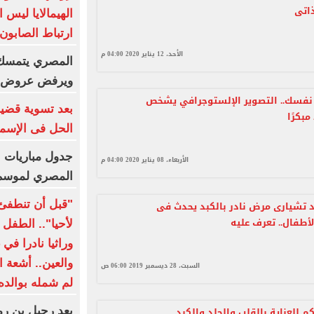
ذاتى
الهيمالايا ليس
ارتباط الصابون
الأحد، 12 يناير 2020 04:00 م
المصري يتمسك 
ويرفض عروض ال
نفسك.. التصوير الإلستوجرافي يشخص
مبكرًا
الحل فى الإسم
جدول مباريات ا
الأربعاء، 08 يناير 2020 04:00 م
المصري لموسم 2026-27
"قبل أن تنطفئ 
د تشيارى مرض نادر بالكبد يحدث فى
لأطفال.. تعرف عليه
لأحيا".. الطف
وراثيا نادرا في
والعين.. أشعة 
السبت، 28 ديسمبر 2019 06:00 ص
لم شمله بوالده 
م للعناية بالقلب والجلد والكبد
بعد رحيل بن ر