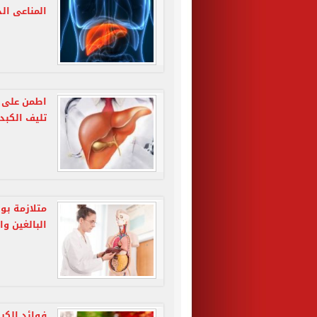
المناعى ال
اطمن على 
تليف الكبد 
متلازمة بو
البالغين وا
فوائد الكرك