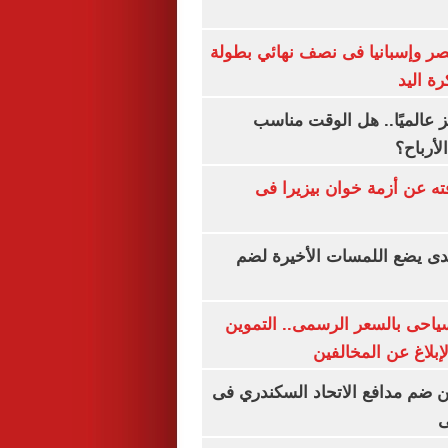
صر وإسبانيا فى نصف نهائي بطولة
رة اليد
 عالميًا.. هل الوقت مناسب
لأرباح؟
ته عن أزمة خوان بيزيرا فى
ندى يضع اللمسات الأخيرة لضم
سياحى بالسعر الرسمى.. التموين
بلاغ عن المخالفين
 ضم مدافع الاتحاد السكندري فى
ى