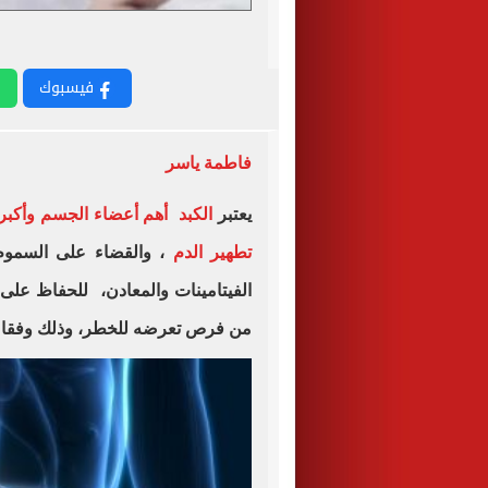
فيسبوك
فاطمة ياسر
يعتبر
تطهير الدم
، والقضاء على السموم ،
الفيتامينات والمعادن، للحفاظ على ه
من فرص تعرضه للخطر، وذلك وفقا لل