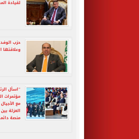
لقيادة ال
حزب الوفد:
وعلاقتها ا
"اسأل الر
مؤتمرات ال
مع الأجيال
العزلة بين 
منصة دائمة