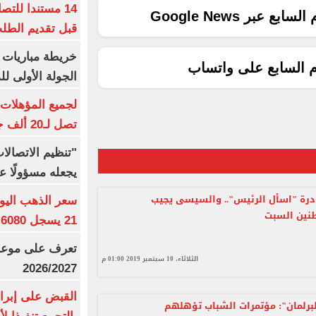
14 مستندا للتص
ع عبر Google News
قبل تقديم الطل
خريطة مباريات ا
م السابع على واتساب
الجولة الأولى ل
تصل لـ20 ألف جنيه
"تنظيم الاتصال
يجعله مسؤولًا عن
درة "اسأل الرئيس".. والسيسى يجيب
نين السبت
21 يسجل 6080 جنيها
تعرف على موعد 
الثلاثاء، 10 سبتمبر 2019 01:00 م
2026/2027
القبض على إبرا
لبرلمان": مؤتمرات الشباب تؤهلهم