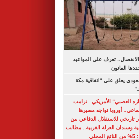
الانفصال.. تعرف على المواعيد
ددها القانون
سعودى يعلق على "اتفاقية مكة
"
ازه العصبي" الأمريكي.. ترامب
ماعي.. أوروبا تواجه مصيرها
 تاريخي للاستقلال الدفاعي بين
ة وسندان العزلة الغربية.. مطالب
حلي