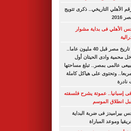
قم الأهلي التاريخي.. ذكرى تتويج
2016
س الأهلي فى بداية مشوار
رالية
صور تحكى عن تاريخ مصر قبل 40 مليون عاما..
خل محمية وادى الحيتان أول
عى عالمى بمصر.. تبلغ مساحتها
را مربعا.. وتحتوى على هياكل كاملة
 نادرة
 إسبانيا.. عموتة يشرح فلسفته
قبل انطلاق الموسم
 بيراميدز فى ضربة البداية
يقيا وموعد المباراة