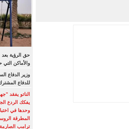
حق الرؤية بعد 
والأماكن التي ح
وزير الدفاع ال
للدفاع المشترك
الناتو يفقد "جه
يفكك الردع الج
وحدها في اختبار
المطرقة الروسي
ترامب الصارمة: 5% من الناتج الم