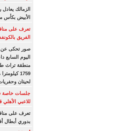
الزمالك يعادل ر
الأبيض بكأس مصر 
تعرف على مناف
الفريق بالكونفد
اليوم السابع دا
منطقة تراث طبي
1759 كيلومت
لحيتان وحفريات
جلسات خاصة فى
للاعبي الأهلي 
تعرف على منافس
بدوري أبطال أفر