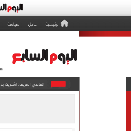
الرئيسية
عاجل
سياسة
برشلونة يطرح تذاكر مواجه
طرابزون سبور ينفي الحجز 
منتخب ناشئات كرة اليد يخسر أمام إسبانيا 27 - 26 ف
قفزة أعادت الزمن الجميل..
الأهلي ينهي مرانه الأول ف