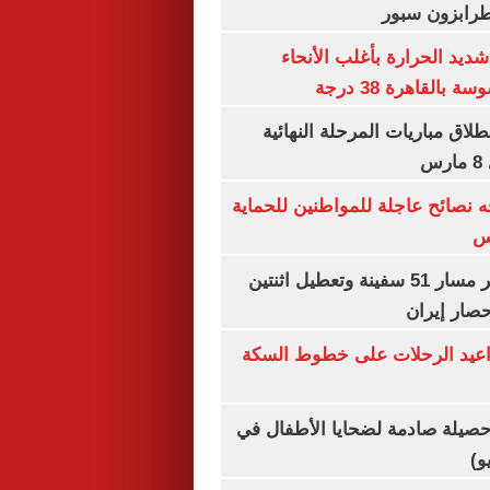
طرابزون سبور
ديد الحرارة بأغلب الأنحاء
القاهرة 38 درجة
نطلاق مباريات المرحلة النهائية
س
ه نصائح عاجلة للمواطنين للحماية
س
"سنتكوم" : تغيير مسار 51 سفينة وتعطيل اثنتين
صار إيران
واعيد الرحلات على خطوط السكة
صيلة صادمة لضحايا الأطفال في
و)