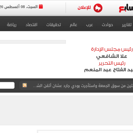
السبت، 08 أغسطس 2026
تقارير
حوادث
عرب
عالم
تحقيقات
اقتصاد
رياضة
ة الأهلي على كأس خوان جامبر
على مستحقات محمد صلاح
ى نصف نهائى بطولة العالم
 رأسية وائل جمعة فى مران الأهلي تستحضر أمجاد الصخرة
ى معسكر إسبانيا.. جلسة عموتة وفقرة بدنية.. صور