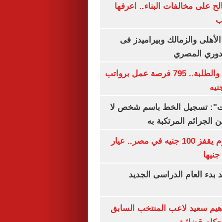
الح على مخالفات البناء.. اعرفها
ب
لأهلى والزمالك وبيراميدز فى
لدوري المصري
لجميع المؤهلات والطلبة.. 795 فرصة عمل برواتب
ات": تسجيل الخط باسم شخص لا
 الجرائم المرتكبة به
سعر الذهب اليوم يقفز 100 جنيه في مصر.. عيار
بدء العام الدراسى الجديد
هيم سعيد لاعب المنتخب السابق