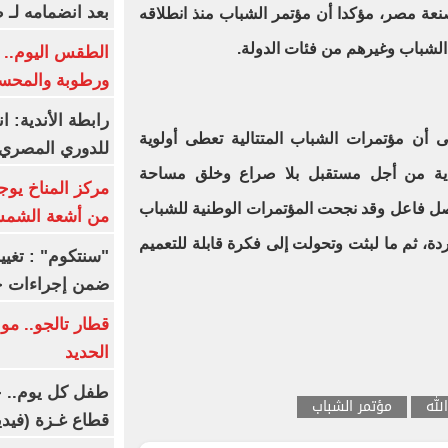
بعد انضمامه لـ 
عة مصر، مؤكدا أن مؤتمر الشباب منذ انطلاقه
لشباب وغيرهم من فئات الدولة.
الطقس اليوم.. ش
ورطوبة والمحسوسة ب
رابطة الأندية: ا
 أن مؤتمرات الشباب المتتالية تعطى أولوية
للدوري المصري 8 مار
عاية من أجل مستقبل بلا صراع وخلق مساحة
مركز المناخ يوج
 فاعل وقد نجحت المؤتمرات الوطنية للشباب
من أشعة الشم
ة، ثم ما لبثت وتحولت إلى فكرة قابلة للتعميم
ضمن إجراءات ح
قطار تالجو.. م
الحديد
طفل كل يوم.. ح
لله
مؤتمر الشباب
قطاع غـزة (فيدي