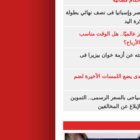
أحكام قضائية
صر وإسبانيا فى نصف نهائي بطولة
رة اليد
 عالميًا.. هل الوقت مناسب
لأرباح؟
ته عن أزمة خوان بيزيرا فى
ندى يضع اللمسات الأخيرة لضم
سياحى بالسعر الرسمى.. التموين
بلاغ عن المخالفين