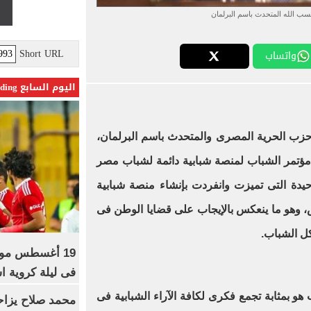
سب الله المتحدث باسم البرلمان
Short URL
واتساب
اليوم السابع Trending
حزب الحرية المصرى والمتحدث باسم البرلمان،
ؤتمر الشباب لمنصة شبابية دائمة لشباب مصر
يدة التى تميزت وانفردت بإنشاء منصة شبابية
 وهو ما ينعكس بالإيجاب على قضايا الوطن فى
ل الشباب.
19 أغسطس موعد
فى ليلة كروية اس
هو بمثابة تجمع فكرى لكافة الآراء الشبابية فى
محمد صلاح يزاح