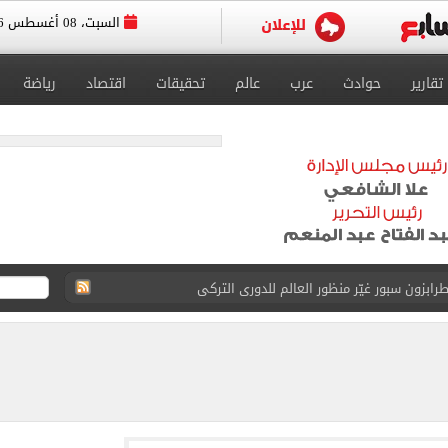
السبت، 08 أغسطس 2026
تقارير
حوادث
عرب
عالم
تحقيقات
اقتصاد
رياضة
يوثق آلاف السنين من الاستيطان البشري
نفيذ أعمال بمحور محمد حسين هيكل بالقاهرة
 فى إسبانيا.. اعرف موعد التدريب المسائي
قعات الكليات والمعاهد الموجود بها أماكن شاغرة
ا سنويا وعقد إعلاني