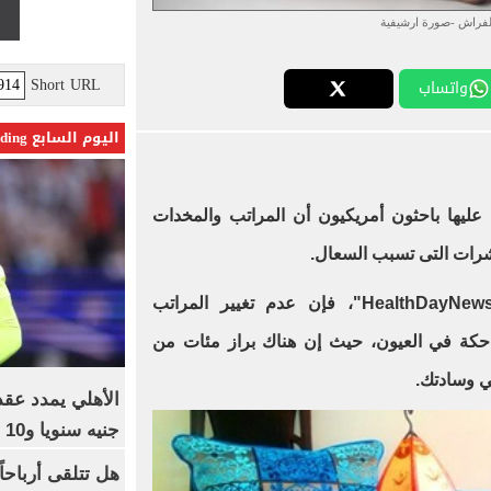
لفراش -صورة ارشيفية
Short URL
واتساب
اليوم السابع Trending
يها باحثون أمريكيون أن المراتب والمخدات
حشرات التى تسبب السعال.
HealthDayNew
"، فإن عدم تغيير المراتب
 حكة في العيون، حيث إن هناك براز مئات من
ي وسادتك.
جنيه سنويا و10 بونص وإعلانات