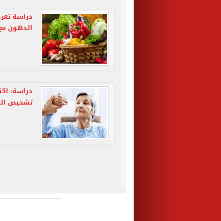
دراسة تعرض
الدهون مع 
دراسة: اك
تشخيص الوه