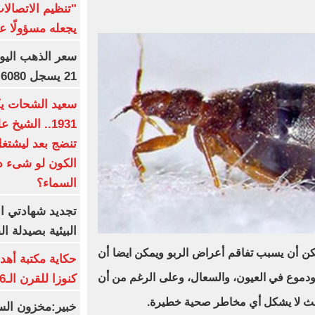
"تنظيم الاتصال
يجعله مسؤولًا عن
21 يسجل 6080 جنيها
1931.. الشي
تنضج بعد ليشتغل 
الكون لو شىء دم
السماء؟
تجديد شهادتي الأ
البيئية بصيدلة ال
مكن أن يسبب تفاقم أعراض الربو ويمكن ايضا أن
حكاية مكتبة أهد
دموع في العيون، والسعال، وعلى الرغم من أن
كنوزا للقرن الـ16 ميلاديا
لعث لا يشكل أي مخاطر صحية خطيرة.
خبير:مخزون الس