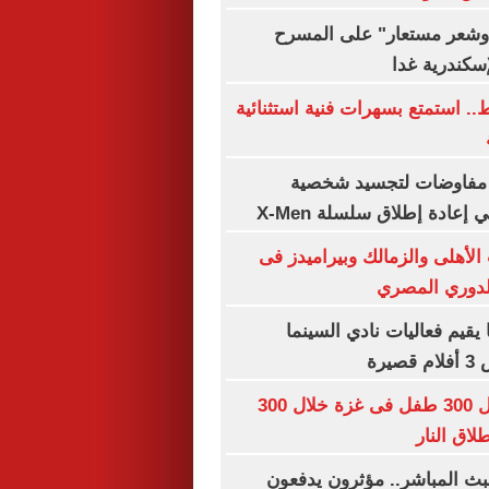
شعر مستعار" على المسرح
إسكندرية غدا
ه فقط.. استمتع بسهرات فنية استثنائية
 مفاوضات لتجسيد شخصية
عادة إطلاق سلسلة X-Men
الأهلى والزمالك وبيراميدز فى
للدوري المصري
يقيم فعاليات نادي السينما
يرة
اليونيسف: مقتل 300 طفل فى غزة خلال 300
اق النار
ث المباشر.. مؤثرون يدفعون