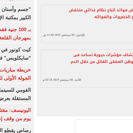
 فوائد اتباع نظام غذائي منخفض
"جسم وأسنان و
الخضروات والفواكه
الكبير بمكتبة ال
بـ 100 جني
الإثنين، 09 سبتمبر 2019 11:00 ص
بمهرجان القلعة
كيت كونور في
تشاف مؤشرات حيوية تساعد فى
"سايكلوبس" في إ
ن العضلى القاتل من خلال الدم
خريطة مباريات 
الجولة الأولى 
الأحد، 08 سبتمبر 2019 02:58 م
القومي للسينما 
المستقلة بعرض 3 أفلام قص
يوم من وقف إطل
رصاص يقطع الب