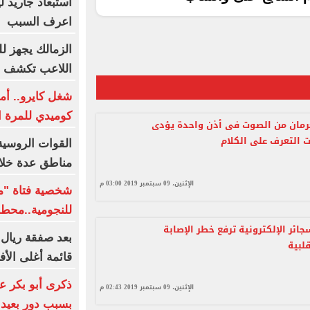
اعرف السبب
الزمالك يجهز لل
اللاعب تكشف م
شغل كايرو.. أم
كوميدي للمرة ال
رمان من الصوت فى أذن واحدة يؤدى
 التعرف على الكلام
مناطق عدة خلال
الإثنين، 09 سبتمبر 2019 03:00 م
شخصية فتاة "مع
للنجومية..محط
ائر الإلكترونية ترفع خطر الإصابة
بعد صفقة ريال 
قلبية
قائمة أغلى الأف
ذكرى أبو بكر ع
الإثنين، 09 سبتمبر 2019 02:43 م
بسبب دور بعيد 