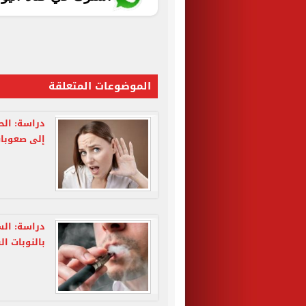
الموضوعات المتعلقة
دراسة: الح
إلى صعوبات
دراسة: السج
بالنوبات ال