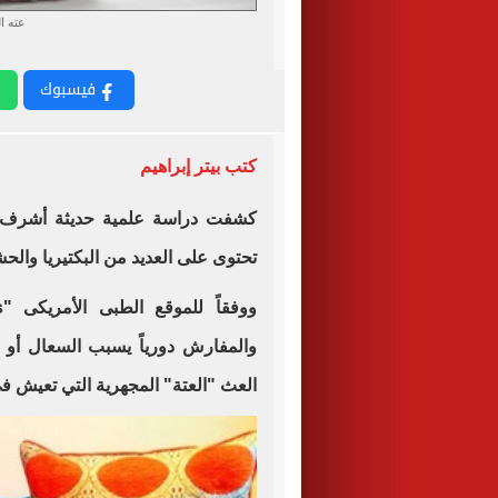
عته ا
فيسبوك
كتب بيتر إبراهيم
كشفت دراسة علمية حديثة أشرف عل
تحتوى على العديد من البكتيريا وال
ووفقاً للموقع الطبى الأمريكى "
s
والمفارش دورياً يسبب السعال أو
العث "العتة" المجهرية التي تعيش ف