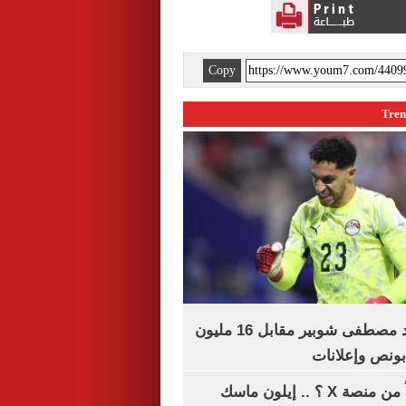
Copy
الأهلي يمدد عقد مصطفى شوبير مقابل 16 مليون
هل تتلقى أرباحاً من منصة X ؟ .. إيلون ماسك