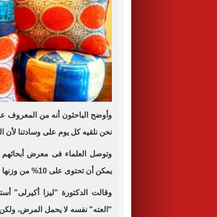
وأوضح الباحثون أنه من المعروف على
نحن نلقيه كل يوم على وسادتنا لأن الجل
وتوصل العلماء فى معرض أبحاثهم إل
يمكن أن تحتوى على 10% من وزنها عث الغبار "العته" وخلايا الجلد الميتة.
وقالت الدكتورة "ليزا أكيرلى" أست
"العته" نفسه لا يحمل المرض، ولكن