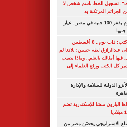
ات": تسجيل الخط باسم شخص لا
 الجرائم المرتكبة به
سعر الذهب اليوم يقفز 100 جنيه في مصر.. عيار
سعيد الشحات يكتب: ذات يوم.. 8 أغسطس
خ على عبدالرازق لطه حسين: بلادنا لم
فيها أمثالك بالعلم.. وماذا يصيب
ر كل الكتب ورفع العلماء إلى
يزو الدولية للسلامة والإدارة
قاهرة
اها البارون منشا للإسكندرية تضم
لع الاستراتيجي يحصّن مصر من