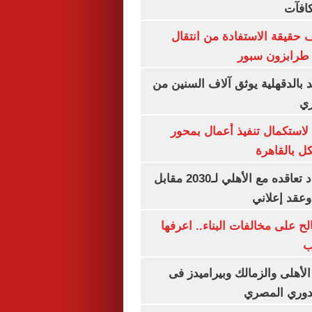
كافآت
حقيقة الاستفادة من انتقال
طرابزون سبور
بالدقهلية يوثق آلاف السنين من
ري
لاستكمال تنفيذ أعمال بمحور
 بالقاهرة
إمام عاشور يمدد تعاقده مع الأهلي لـ2030 مقابل
الح على مخالفات البناء.. اعرفها
ب
لأهلى والزمالك وبيراميدز فى
لدوري المصري