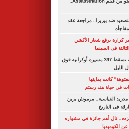
استبعاد جاريد ليتو من فيلم Assassination..
تصعيد ضد بيزيرا.. مراجعة عقد
فاجأة
ير كرارة يرفع شعار الأكشن
ثالثة فى السينما
القوات الروسية تسقط 397 مسيرة أوكرانية فوق
 الليل
توهة" كانت بدايتها
ات فى حياة هند رستم
مدريد القياسية.. مرموش يزين
ارقة فى التاريخ
زت.. نال أهم جائزة في مشواره
عن الكوميديا