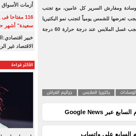
أزمات الأسواق ا
لوسادة ومفارش السرير كل عامين، مع تجنب
116 مفتاحا فى
ب تعرضها للشمس يومياً لتجنب نمو البكتيريا
سعيدة" أشهر حا
والفيروسات بها بسبب الرطوبة، ويجب غسل الملابس عند درجة حرارة 60 درجة
خبير اقتصادي:ال
الاقتصاد غير ال
الأكثر قراءة
لوسادات
بكتيريا الملابس
جراثيم الفراش
ع عبر Google News
م السابع على واتساب