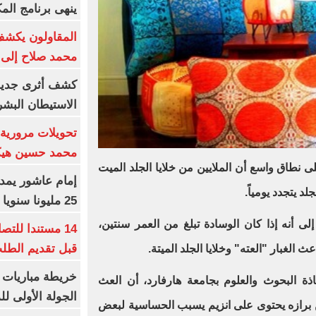
ينهى برنامج الم
المقاولون يكشف 
محمد صلاح إلى 
كشف أثرى جديد 
الاستيطان البش
تحويلات مرورية 
محمد حسين هيكل
 نطاق واسع أن الملايين من خلايا الجلد الميت
د يتجدد يومياً.
25 مليونا سنويا وعقد إعلاني
ى أنه إذا كان الوسادة تبلغ من العمر سنتين،
14 مستندا للتص
قبل تقديم الطل
خريطة مباريات ا
اذة البحوث والعلوم بجامعة هارفارد، أن العث
الجولة الأولى ل
 برازه يحتوى على انزيم يسبب الحساسية لبعض