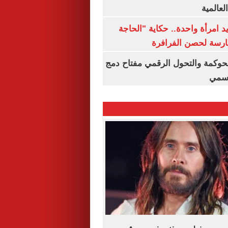
لعالمية
 يد امرأة واحدة.. حكاية "الحاجة
رسة لحصن الفرافرة
حوكمة والتحول الرقمي مفتاح دمج
رسمي