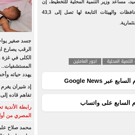
د، مساعد وزير التنمية المحلية للتخطيط، إن
موازنة التنمية المحلية بكافة المحافظات والهيئات التابعة لها تصل إلى 43,3
جسد صغير يواجه
الرقب يصارع ا
الكلى في غزة 
 التنمية المحلية
اجور العاملين
المستشفيات.. و
يهدد حياته وأ
ع عبر Google News
إد شيران يغرم 
تفاهم قاده إلى
م السابع على واتساب
رابطة الأندية 
المصري من أول 
محمد صلاح على 