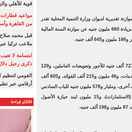
قوية للأهلي والز
ازنة تقديرية لديوان وزارة التنمية المحلية تقدر
من القاهرة وأس
بمليار و827 مليون و368 ألف جنيه، بزيادة 660 مليون جنيه عن موازنة السنة المالية
قبل محمد صلاح.
ملاعب تركيا عبر 
ابتسامة لا تغيب.
ذكرى رحيل دلال 
وتخصص الموازنة مبلغ 56 مليون و727 ألف جنيه للأجور وتعويضات العاملين، و129
القومي لتنظيم ا
مليون و870 ألف لشراء السلع والخدمات، و46 مليون و215 ألف للفوائد، و605 ألف
أرقامي عبر تطبيق TRA
لللدعم والمنح، و671 ألف مصروفات أخرى، ومليار و578 مليون جنيه للباب السادس
الخاص بشراء الأصول غير المالية (الاستثمارات)، و15 مليون لبند حيازة الأصول
الأكثر قراءة
يه.