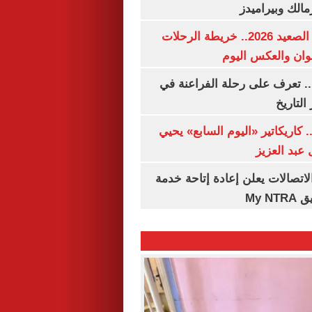
مالك وبيراميدز
مواعيد قطارات الصعيد 2026.. خريطة الرحلات
وان والعكس اليوم
. تعرف على رحلة الفراعنة في
التاريخ
. كاريكاتير «اليوم السابع» يحيي
عبد العزيز
لاتصالات يعلن إعادة إتاحة خدمة
My N