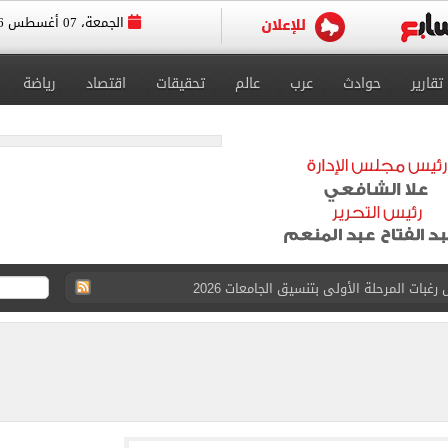
الجمعة، 07 أغسطس 2026
تقارير
حوادث
عرب
عالم
تحقيقات
اقتصاد
رياضة
 للتقديم إلكترونيا
زمالك ويدرس خيارات جديدة رغم رفض النادي بيعه
 الكاملة لانتقال الملك المصري إلى طرابزون سبور
القبول بكليات سياسة واقتصاد لن يقل عن 89%
 الرغبات حتى غلق المرحلة الأولى