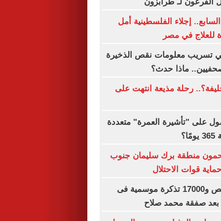
ل الفرعون لـ طرابزون
السابع.. إجلاء الفلسطينية أمل
 للعلاج في مصر
 تسريب معلومات نقص الذخيرة
حفيين.. ماذا حدث؟
فة؟.. رحلة مذيعة انتهت على
ل على "تأشيرة العمرة" متعددة
ا؟
مون منطقة برك سليمان جنوب
اية قوات الاحتلال
بيع 15 ألف قميص و17000 تذكرة موسمية فى
بعد صفقة محمد صلاح