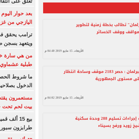
تعلق على انتقا
بعد حوار اليوم 
اليازجي من غزة
رلمان" تطالب بخطة زمنية لتطوير
مواقف ووقف الخسائر
ترامب يحقق في
ويتعهد بسجن ص
الأربعاء، 15 مايو 2019 04:40 م
من هي سارة خلي
طبلية عشماوي
الحكومة للبرلمان : حصر 2183 موقف وساحة انتظار
ما شروط الحصو
لى مستوى الجمهورية
الدخول بصلاحية 365 يومً
مستعمرون يقتح
الأربعاء، 15 مايو 2019 04:02 م
بيت لحم تحت حم
غدا .. إنهاء إجراءات تسليم 288 وحدة سكنية
يخ زويد ورفح بسيناء
طرابزون سبور 