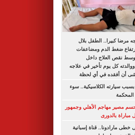
 مرضا كبيرا.. الطفل بلال
رتفاع ضغط الدم ومضاعفات
وسط نقص العلاج داخل
والدته كل يوم تأخير في علاجه
خشى أن أفقده في أي لحظة
بسبب سيارته الكلاسيكية.. سوء
 المحكمة
تحسم مصير مهاجم الأهلي وجمهور
مباراة بالدورى
خطى مارادونا.. قناة إسبانية