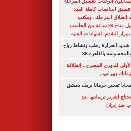
يسجلون الرغبات بتنسيق المرحلة
تنسيق الجامعات كاملة العدد
نذ انطلاق المرحلة.. ومكتب
التنسيق: التسجيل متاح 24 ساعة من الحاسب
رار التقدم للشهادات الفنية
 شديد الحرارة رطب ونشاط رياح
المحسوسة بالقاهرة 38
لأولى للدوري المصري.. انطلاقة
زمالك وبيراميدز
حايا تفجير جرمانا بريف دمشق
حتاج لتعزيز ترسانتها بعد
رب ضد إيران