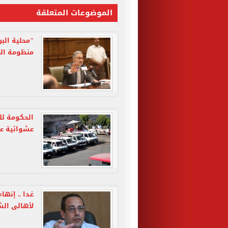
الموضوعات المتعلقة
"محلية الب
منظومة ال
عشوائية ع
لأهالى الش