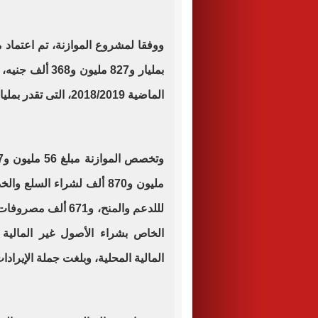
ووفقا لمشروع الموازنة، تم اعتماد مو
الماضية 2018/2019، التى تقدر بمليار و166 مليون و645 ألف جنيه.
المالية المحلية، وبلغت جملة الإيرادات 87 مليون و198 ألف جن