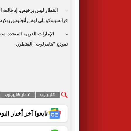
- القطار ليس برخيص، إذ قالت ال
فرانسيسكو إلى لوس أنجلوس بولاية كاليفورنيا تب
- الإمارات العربية المتحدة ستك
نموذج "هايبرلوب" المتطور.
هايبرلوب
قطار هايبرلوب
تابعوا آخر أخبار اليوم الساب