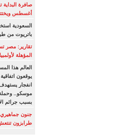
أغسطس ويختتم
باتريوت من طراز "3
المؤهلة لأولمب
العالم هذا المس
يوقعون اتفاقية
انفجار يستهدف 
موسكو.. وحملة
بسبب جرائم الا
جنون جماهيري 
طرابزون تنتعش بـ12 مليون