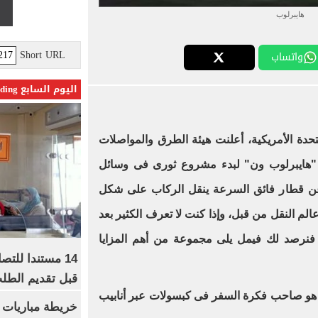
هايبرلوب
Short URL
واتساب
اليوم السابع Trending
متحدة الأمريكية، أعلنت هيئة الطرق والمواصلات
ة "هايبرلوب ون" لبدء مشروع ثورى فى وسائل
 عن قطار فائق السرعة ينقل الركاب على شكل
م النقل من قبل، وإذا كنت لا تعرف الكثير بعد
فنرصد لك فيمل يلى مجموعة من أهم المزايا
14 مستندا للتص
قبل تقديم الطل
هو صاحب فكرة السفر فى كبسولات عبر أنابيب
خريطة مباريات ا