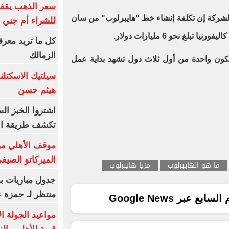
سعر الذهب يقفز
شركة إن تكلفة إنشاء خط "هايبرلوب" من سان
للشراء أم جني ا
لغ نحو 6 مليارات دولار.
كل ما تريد معرف
الزمالك
ون واحدة من أول ثلاث دول تشهد بداية عمل
سيلتيك الاسكتل
هيثم حسن
اشتروا الخبز ال
تكشف طريقة الإ
موقف الأهلي من
الميركاتو الصيف
ما هو الهايبرلوب
مزيا هايبرلوب
جدول مباريات بر
منتظر لـ حمزة ع
ع عبر Google News
مواعيد الجولة ا