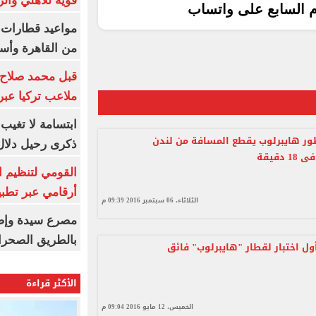
قوية للأهلي والز
م السابع على واتساب
من القاهرة وأس
قبل محمد صلاح.
ملاعب تركيا عبر 
ابتسامة لا تغيب.
طور هايبرلوب يقطع المسافة من لندن
ذكرى رحيل دلال 
دقيقة
القومي لتنظيم ا
أرقامي عبر تطبيق TRA
الثلاثاء، 06 سبتمبر 2016 09:39 م
بالطريق الصحرا
أول اختبار لقطار "هايبرلوب" فائق
الأكثر قراءة
الخميس، 12 مايو 2016 09:04 م