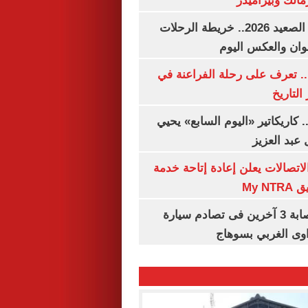
مالك وبيراميدز
مواعيد قطارات الصعيد 2026.. خريطة الرحلات
وان والعكس اليوم
. تعرف على رحلة الفراعنة في
التاريخ
. كاريكاتير «اليوم السابع» يحيي
عبد العزيز
لاتصالات يعلن إعادة إتاحة خدمة
My N
مصرع سيدة وإصابة 3 آخرين فى تصادم سيارة
وى الغربي بسوهاج