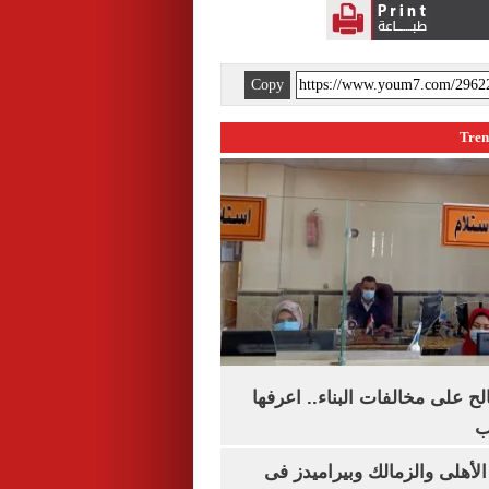
Copy
الح على مخالفات البناء.. اعرفها
ب
لأهلى والزمالك وبيراميدز فى