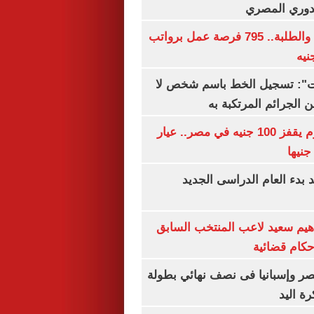
لدوري المصري
لجميع المؤهلات والطلبة.. 795 فرصة عمل برواتب
ات": تسجيل الخط باسم شخص لا
 الجرائم المرتكبة به
سعر الذهب اليوم يقفز 100 جنيه في مصر.. عيار
بدء العام الدراسى الجديد
هيم سعيد لاعب المنتخب السابق
أحكام قضائية
صر وإسبانيا فى نصف نهائي بطولة
رة اليد