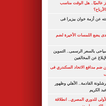
 عالميًا.. هل الوقت مناسب
لأرباح؟
ته عن أزمة خوان بيزيرا فى
ندى يضع اللمسات الأخيرة لضم
سياحى بالسعر الرسمى.. التموين
بلاغ عن المخالفين
 ضم مدافع الاتحاد السكندري فى
ى
شلونة القادمة.. الأهلي وظهور
بد الكريم
لأولى للدوري المصري.. انطلاقة