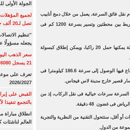
الجولة الأولى ل
 نقل فائق السرعة، يعمل من خلال دمج أنابيب
تصل لـ20 ألف جنيه
منخفضة الضغط خالية من الهواء تربط بين محطتين وتسير بسرعة 1200 كم فى
"تنظيم الاتصال
يجعله مسؤولًا عن
- قالت الشركة إن كل كبسولة يمكنها حمل 20 راكبا، ويمكن إطلاق كبسولة
21 يسجل 6080 جنيها
- التجربة الأخيرة للقطاع استطاع فيها الوصول إلى سرعة 186.6 كيلومترا فى
تعرف على موعد 
2026/2027
القبض على إبرا
سرعة سرعات خيالية فى نقل الركاب، إذ من
بالتجمع تنفيذا ل
ض فى غضون 48 دقيقة.
انطلاق مباراة م
مقرر أن فى خلال 5 سنوات أو أقل، ستتحول التقنية من النظرية والتجربة
العالم لناشئات ك
موعة من الدول.