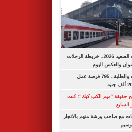
مواعيد قطارات الصعيد 2026.. خريطة الرحلات
وان والعكس اليوم
لجميع المؤهلات والطلبة.. 795 فرصة عمل
ح حقيقة "ميم الكب كيك": كنت
 السابع
ات مع صاحب ورشة متهم بالاتجار
وسيم