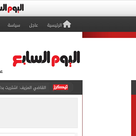
الرئيسية
عاجل
سياسة
برشلونة يطرح تذاكر مواجه
طرابزون سبور ينفي الحجز 
منتخب ناشئات كرة اليد يخسر أمام إسبانيا 27 - 26 ف
قفزة أعادت الزمن الجميل..