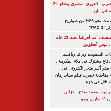
صافرة البداية تقترب.. الدوري المصري ينطلق 21
 فى مايو
السعودية استخدمت نحو 86% من صواريخ
PAC-"
تقارير: مصر تستضيف أمم أفريقيا تحت 23 عاما
ياد لوس أنجلوس
اء.. السعودية وتركيا وباكستان
 دفاع مشترك فى مكة المكرمة..
مقر أكبر متجر الكترونى فى
 مقاطعة تضرب فيلم سبايدرمان
حتلال فى غزة
بسبب محمد صلاح.. خزائن
 يورو