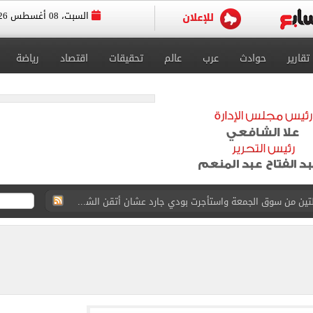
السبت، 08 أغسطس 2026
تقارير
حوادث
عرب
عالم
تحقيقات
اقتصاد
رياضة
القاضي المزيف: اشتريت بدلتين من سوق الجمعة واستأجرت بودي جارد عشان أتقن الشخصية
ة الأهلي على كأس خوان جامبر
على مستحقات محمد صلاح
ى نصف نهائى بطولة العالم
 رأسية وائل جمعة فى مران الأهلي تستحضر أمجاد الصخرة