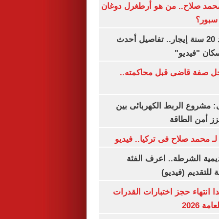
مد صلاح.. من هو أرطغرل دوغان
سبور؟
شقتك ملكك بعد 20 سنة إيجار.. تفاصيل أحدث
كان "فيديو"
ل صفة قاضى قبل محاكمته..
 مشروع الربط الكهربائى بين
زز أمن الطاقة
لـ محمد صلاح فى تركيا.. فيديو
يمية الشرطة.. اعرف الفئة
 للتقديم (فيديو)
ا انتهاء حجز اختبارات القدرات
ة 2026