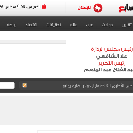
الخميس، 06 أغسطس 2026
تقارير
حوادث
عرب
عالم
تحقيقات
اقتصاد
رياضة
5 مليار دولار نهاية يوليو
 إلى مثواها الأخير بعد وفاتها ليلة زفافها.. صور
ا حلال أم حرام؟.. أمين الفتوى يجيب «فيديو»