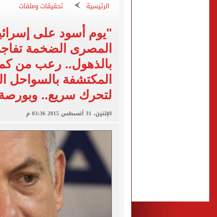
«يلا ساحل 2026» يقدم نموذجا جديدا للتسويق السياحى عبر المحتوى التفاعلى
الرئيسية
تحقيقات وملفات
التحقيقات مع منتحلة الصفة
"يوم أسود على إسرائيل
الأهلى يقسو على النجوم بسد
المصرى الضخمة تفاجئ 
فوكس نيوز: مقتل عدة أشخاص
بالذهول.. رعب من كمية
التموين والزراعة وجهاز مستقبل مصر
المكتشفة بالسواحل الم
لتحرك سريع.. وبورصة ت
الإثنين، 31 أغسطس 2015 03:36 م