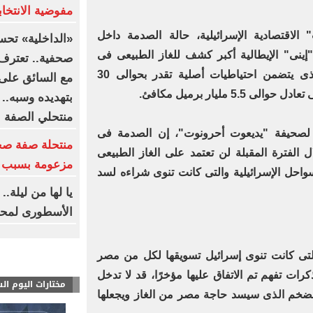
مفوضية الانتخابا
اقتصادية الإسرائيلية، حالة الصدمة داخل
«الداخلية» تحس
إينى" الإيطالية أكبر كشف للغاز الطبيعى فى
صحفية.. تعترف:
المياه العميقة بالبحر المتوسط، الذى يتضمن احتياطيات أصلية تقدر بحوالى 30
مع السائق على 
 مليار برميل مكافئ.
بتهديده وسبه..
منتحلي الصفة
عة لصحيفة "يديعوت أحرونوت"، إن الصدمة فى
منتحلة صفة صح
لفترة المقبلة لن تعتمد على الغاز الطبيعى
مزعومة بسبب خ
لسواحل الإسرائيلية والتى كانت تنوى شراءه لسد
يا لها من ليلة.
الأسطورى لمحم
لتى كانت تنوى إسرائيل تسويقها لكل من مصر
رات تفهم تم الاتفاق عليها مؤخرًا، قد لا تدخل
مختارات اليوم ال
الضخم الذى سيسد حاجة مصر من الغاز ويجعلها