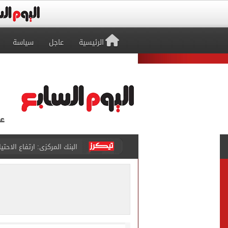
الرئيسية
عاجل
سياسة
البنك المركزى: ارتفاع الاحتياطى الأجنبى لـ 6.3
29 ألف طالب سجلوا رغباتهم fتنسيق المرحلة الأولى للقبول بالجامعات حتى الآن
حفلات U Arena تنطلق مع الهضبة عمرو دياب ضمن «يلا ساحل 2026» بالعلمين الجديدة
الآلاف يودعون عروس الشرقية
هل التربح من السوشيال ميدي