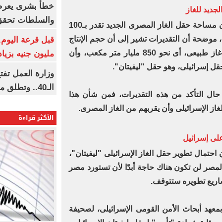
خطأ بشرى يعرض
والسلطات تحقق
ولفتت وسائل الإعلام العبرية إلى أن مساحة حقل الغاز المصرى الجديد تقدر بـ100
، موضحة أن التقديرات تشير إلى أن حجم الإنتاج
فيه سيصل لـ30 مليار وحدة قياس غاز طبيعى، أى نحو 850 مليار متر مكعب، وأن
مليون جنيه بزيادة 10 أض
وزارة العمل تف
الـ40.. وتطلق مبادرة دعم الخبرات
حال التأكد من هذه التقديرات، فمن شأن هذا
غاز الإسرائيلى وأن يقربهم من الغاز المصرى.
الأكثر قراءة
لى إسرائيل
 احتمال تطوير حقل الغاز الإسرائيلى "ليفيتان"،
 لمصر لن تكون هناك حاجة أبدًا لأن تستورد مصر
مشاريع تطويره ستتوقف.
بمعهد أبحاث الأمن القومى الإسرائيلى، لصحيفة