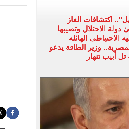
: عاملة بمحل عطور وانتحلت صفة صحفية
".. اكتشافات الغاز
اسية ودياً.. وغياب إمام عاشور
دولة الاحتلال وتصيبها
 في إطلاق نار بولاية نورث كارولينا
 الاحتياطى الهائلة
 يعلنون طرح السكر الحر بـ25 جنيها من الغد
صرية.. وزير الطاقة يدعو
ل أبيب تنهار