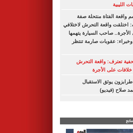
ت الليبية
م واقعة الفتاة منتحلة صفة
 اختلقت واقعة التحرش لاختلافي
الأجرة.. صاحب السيارة يتهمها
 وخبراء: عقوبات صارمة تنتظر
فية تعترف: واقعة التحرش
لافات على الأجرة
. طرابزون يوثق الاستقبال
د صلاح (فيديو)
سابع