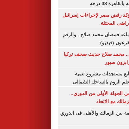
اهرة 38 درجة
يؤكد رفض مصر لإجراءات إسرائيل
لأراضى المحتلة
باعة قمصان محمد صلاح.. والرقم
.. محمد صلاح حديث صحف تركيا
رابزون سبور
تابع مستجدات مشروع تنمية
لم الروم بالساحل الشمالى
 الجولة الأولى من الدوري..
زمالك مع الاتحاد
مة بين الزمالك والأهلى فى الدوري