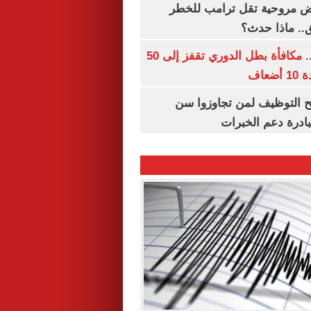
 مروحية تقل ترامب للخطر
.. ماذا حدث؟
قبل قرعة اليوم.. مكافأة بطل الدوري تقفز إلى 50
عاف
تح التوظيف لمن تجاوزوا سن