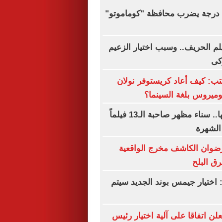
زلزال بقوة 5.1 درجة يضرب محافظة "كوماموتو"
يلم الحريف.. وسبب اختيار الزعيم
كى
ب: كيف أعاد كريستوفر نولان
ميروس بلغة السينما؟
فى ذكرى رحيلها.. سناء مظهر صاحبة الـ13 فيلماً
الشهرة
رضوان الكاشف مخرج الواقعية
رق البلح
 اختيار جيمس بوند الجديد سيتم
علن اتفاقا على آلية اختيار رئيس