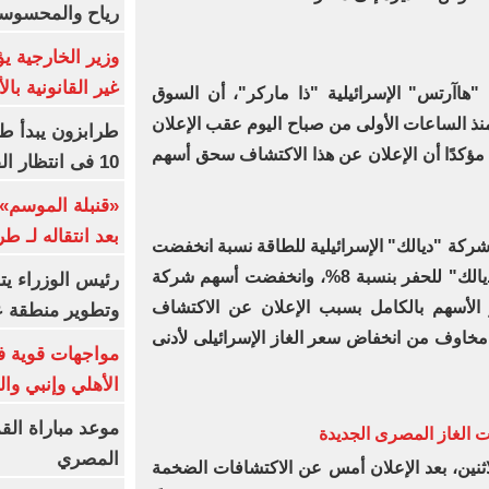
رياح والمحسوسة بالق
وزير الخارجية 
غير القانونية با
هاآرتس" الإسرائيلية "ذا ماركر"، أن السوق
 منذ الساعات الأولى من صباح اليوم عقب الإعلان
طرابزون يبدأ ط
ؤكدًا أن الإعلان عن هذا الاكتشاف سحق أسهم
10 فى انتظار الفرعون (فيديو)
«قنبلة الموسم»
بعد انتقاله لـ ط
ركة "ديالك" الإسرائيلية للطاقة نسبة انخفضت
بنسبة 14%، فيما انخفضت أسهم "ديالك" للحفر بنسبة 8%، وانخفضت أسهم شركة
رئيس الوزراء ي
يؤكد انهيار الأسهم بالكامل بسبب الإعلان عن الاكتشاف
وتطوير منطقة ع
مخاوف من انخفاض سعر الغاز الإسرائيلى لأدنى
مواجهات قوية فى
الأهلي وإنبي وال
موعد مباراة الق
ت الغاز المصرى الجديدة
المصري
لاثنين، بعد الإعلان أمس عن الاكتشافات الضخمة