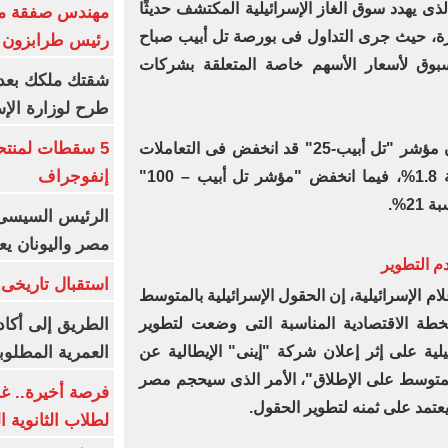
لذى يهدد سوق الغاز الإسرائيلية المكتشف حديثًا
مهندس صفقة مح
رة، حيث جرى التداول فى بورصة تل أبيب صباح
رئيس طرابزون 
وق لأسعار الأسهم خاصة المتعلقة بشركات
طرح لوزارة الإس
5 سقطات لمنتح
وقالت الإذاعة العامة الإسرائيلية، إن مؤشر "تل أبيب-25" قد انخفض فى التعاملات
إنفوجراف
الصباحية للبورصة الإسرائيلية بنسبة 1.8%، فيما انخفض "مؤشر تل أبيب – 100"
الرئيس السيسى:
مصر واليونان يع
م التطوير
استقبال تاريخى 
م الإسرائيلية، إن الحقول الإسرائيلية بالمتوسط
الطريق إلى أكاد
طة الاقتصادية المناسبة التى وضعت لتطوير
العمرية المطلوبة
لية على إثر إعلان شركة "إينى" الإيطالية عن
لمتوسط على الإطلاق"، الأمر الذى سيحجم مصر
فرصة أخيرة.. غد
يعتمد على ثمنه لتطوير الحقول.
لطلاب الثانوية العام