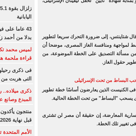
ثابة شهادة "تأبين" لحقل ليفيتان الإسرائيلى،
اليابانية
43 عاما على ف
يوفال شتاينتس، إلى ضرورة التحرك سريعا لتطوير
بدلا من أحمد ز
وسط لمواجهة ومنافسة الغاز المصرى، موضحا أن
لميس محمد تكت
ن مسألة التصديق على الخطة الموضوعة، من
قراءة ملحمة هو
طوير حقول الغاز.
التى هربت من 
حب البساط من تحت الإسرائيلى
فى الكنيست الذين يعارضون أساسًا خطة تطوير
ذكرى ميلاده.. 
ى يسحب "البساط" من تحت الخطة الحالية.
المبدع وصانع ع
منتجون يأكدون:
يسارية المعارضة، إن حقيقة أن مصر لن تشترى
قبل نهاية 2026
فى تغيير تلك الخطة.
الأمم المتحدة ت