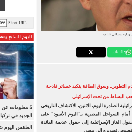
Short URL
وزارء إسرائيل نتنياهو
اليوم السابع Trending
واتساب
دم التطوير.. وسوق الطاقة يتكبد خسائر فادحة
حب البساط من تحت الإسرائيلى
لية الصادرة اليوم، الاثنين، الاكتشاف التاريخى
5 معلومات عن 
أمام السواحل المصرية بـ"اليوم الأسود" على
الجديد في تركيا
ول الغاز الإسرائيلية إلى حقول عديمة الفائدة
الطقس اليوم شد
بخصوص تصديره إلى مصر.