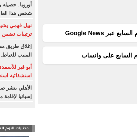
شخص هذا العا
نبيل فهمي يشيد 
ع عبر Google News
ترتيبات تضمن أ
إغلاق طريق مصر
المنيب للعياط.
م السابع على واتساب
أبو قير للأسمدة
استشفائية استع
الأهلي ينشر صو
إسبانيا لإقامة
مختارات اليوم ال