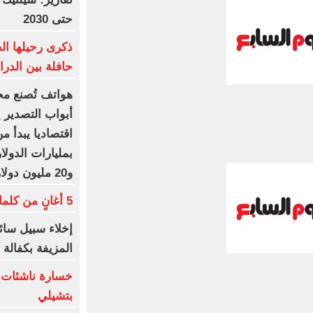
حتى 2030
ذكرى رحيلها ال
حافلة بين الدر
هواتف تُصنع مح
أبواب التصدير إ
اقتصاديا يبدأ من
و20 مليون دولار صادرات وآلالاف فرص عمل
5 أغانٍ من كلمات أمير عيد فى ألبوم سوبرنوڤا
إخلاء سبيل سائ
المزيفة بكفالة م
خسارة ناشئات ال
بتشيلي