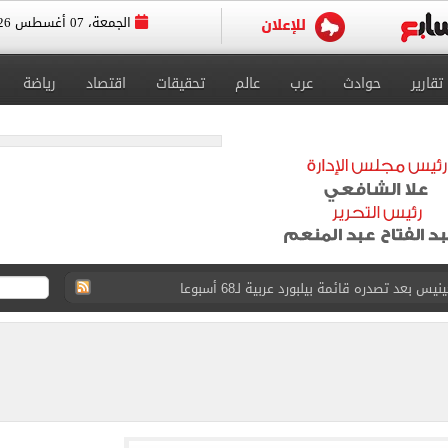
الجمعة، 07 أغسطس 2026
تقارير
حوادث
عرب
عالم
تحقيقات
اقتصاد
رياضة
عد تصدره قائمة بيلبورد عربية لـ68 أسبوعا
عى الغربى كليا من المنيب للعياط.. اعرف التحويلات
ون اليوم السابع فى حفل تقديمه باستاد طرابزون.. فيديو
سجل هذا الرقم
ذا صن وميرور حول علاج سيدة بريطانية في شرم الشيخ
جرات ونشرها على مواقع التواصل