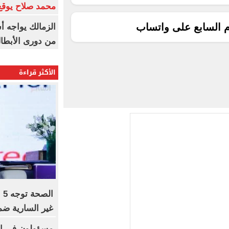
محمد صلاح يوقع 
م السابع على واتساب
الزمالك يواجه أ
من دورى الأبطا
الأكثر قراءة
ال
غير السارية ضمن مبادر
مسؤولون فى ال