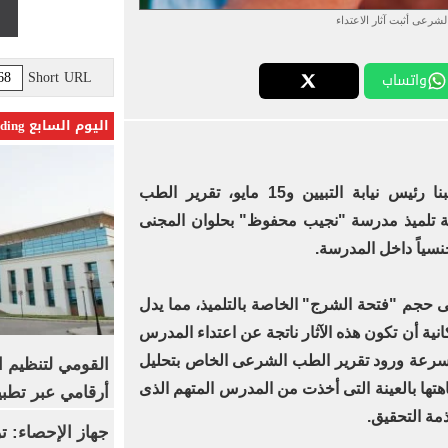
الشرعى أثبت آثار الاعتداء
Short URL
واتساب
اليوم السابع Trending
تسلم ظهر اليوم، السبت، حاتم البنا رئيس نيابة التبيين و15 مايو، تقرير الطب
 تلميذ مدرسة "نجيب محفوظ" بحلوان المجنى
سياً داخل المدرسة.
فى حجم "فتحة الشرج" الخاصة بالتلميذ، مما يدل
انية أن تكون هذه الآثار ناتجة عن اعتداء المدرس
 بسرعة ورود تقرير الطب الشرعى الخاص بتحليل
القومي لتنظيم ا
اهتها بالعينة التى أخذت من المدرس المتهم الذى
أرقامي عبر تطبيق TRA