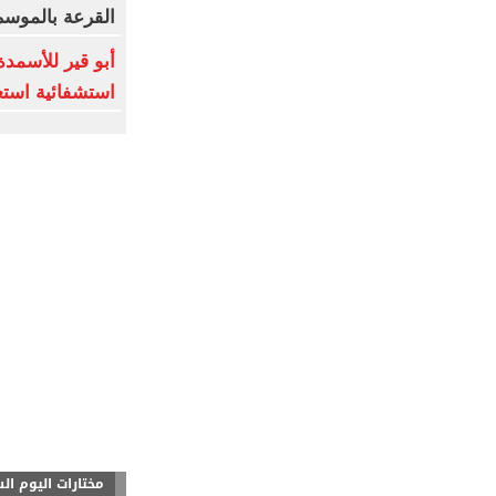
القرعة بالموسم
أبو قير للأسمدة
استشفائية استع
مختارات اليوم ال