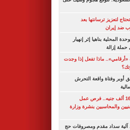
حتاج لتعزيز ترسانتها بعد
رب ضد إيران
ة المحلية بناهيا إثر إنهيار
حملة إزالة
«أرقامي».. ماذا تفعل إذا وجدت
تك؟
ق أوبر وفتاة واقعة التحرش
الية
برواتب تصل لـ16 ألف جنيه.. فرص عمل
نيين والمحاسبين بنشرة وزارة
آلية سداد مقدم ومصروفات حج