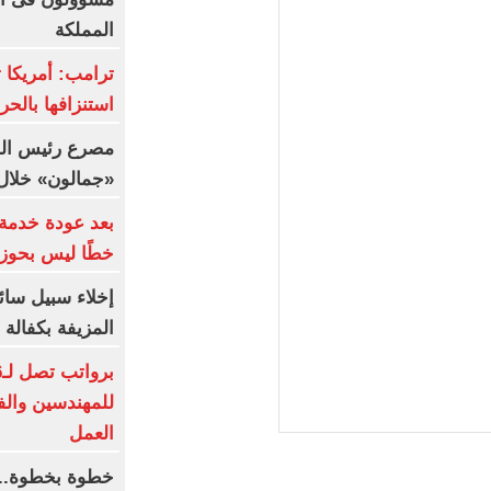
المملكة
ترامب: أمريكا ت
استنزافها بالح
مصرع رئيس الوحد
«جمالون» خلال 
بعد عودة خدمة 
خطًا ليس بحوز
إخلاء سبيل سائ
المزيفة بكفالة م
للمهندسين والف
العمل
خطوة بخطوة.. 