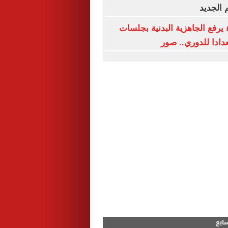
 الجديد
 يرفع الجاهزية البدنية بجلسات
دادا للدوري.. صور
سابع