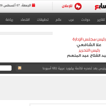
الجمعة، 07 أغسطس 2026
تقارير
حوادث
عرب
عالم
تحقيقات
اقتصاد
رياضة
عى الغربى كليا من المنيب للعياط.. اعرف التحويلات
ون اليوم السابع فى حفل تقديمه باستاد طرابزون.. فيديو
سجل هذا الرقم
ذا صن وميرور حول علاج سيدة بريطانية في شرم الشيخ
جرات ونشرها على مواقع التواصل