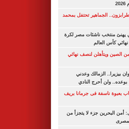
20
رابزون.. الجماهير تحتفل بمحمد
يهنئ منتخب ناشئات مصر لكرة
نهائي كأس العالم
من الصين ويتأهلن لنصف نهائي
ان بيزيرا.. الزمالك وعدني
بوعده.. ولن أحرج النادي
اب بعبوة ناسفة فى جرمانا بريف
أمن البحرين جزء لا يتجزأ من
لمصرى