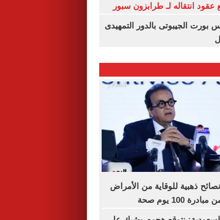
عقود انتقاله لـ طرابزون سبور
س بورت الجيبوتى بالدور التمهيدى
ل
صحة توجه 5 نصائح ذهبية للوقاية من الأمراض
ة 100 يوم صحة
سعودية: نتوقع هجوم وشيك على