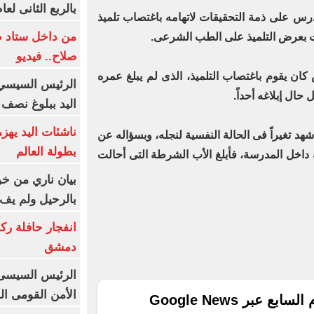
بالربع الثانى لعام 26
درس على ذمة التحقيقات لاتهامه باغتصاب تلميذ
من داخل ستاد ط
رت بعرض التلميذ على الطب الشرعى.
صلاح.. فيديو
ان يقوم باغتصاب التلميذ، الذى لم يبلغ عمره
الرئيس السيسي 
اليد ببلوغ نصف 
ناشئات اليد يهز
شهد تغيراً فى الحالة النفسية لنجله، وبسؤاله عن
بطولة العالم
داخل المدرسة، فأبلغ الأب الشرطة التى أحالت
بيان ناري من خو
بالرحيل ولم يف 
انفجار حافلة رك
دمشق
الرئيس السيسى: 
الأمن القومى ا
ع عبر Google News