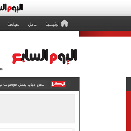
الرئيسية
عاجل
سياسة
إغلاق طريق مصر أسوان الزرا
محمد صلاح يظهر على تليفزي
أسعار الذهب في مصر تتراجع.. وعيار 21 ي
الاستعلامات تفند ادعاءات 
حكم تصوير الحوادث والمشا