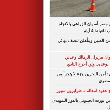
مصر أسوان الزراعى بالاتجاه
عياط 4 أيام
من الصين ويتأهلن لنصف نهائي
ان بيزيرا.. الزمالك وعدني
بوعده.. ولن أحرج النادي
أمن البحرين جزء لا يتجزأ من
لمصرى
عقود انتقاله لـ طرابزون سبور
س بورت الجيبوتى بالدور التمهيدى
ل