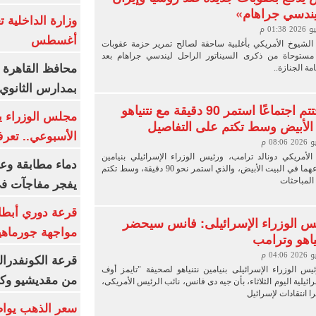
يندسي جراهام»
أغسطس
يوخ الأمريكي بأغلبية ساحقة لصالح تمرير حزمة عقوبات
مستوحاة من ذكرى السيناتور الراحل ليندسي جراهام بعد
محافظ القاهرة 
ة الجنازة..
بمدارس الثانوي 
ترامب يختتم اجتماعًا استمر 90 دقيقة مع نتنياهو
الأبيض وسط تكتم على التفاصيل
الأسبوعي.. تعر
الأمريكي دونالد ترامب، ورئيس الوزراء الإسرائيلي بنيامين
دماء مطابقة وع
نتنياهو، اجتماعهما في البيت الأبيض، والذي استمر نحو 90 دقيقة، وسط تكتم
المباحثات
يفجر مفاجآت ف
قرعة دوري أبطال
س الوزراء الإسرائيلى: فانس سيحضر
مواجهة جورماهيا
ياهو وترامب
قرعة الكونفدرال
يس الوزراء الإسرائيلى بنيامين نتنياهو لصحيفة "تايمز أوف
من مقديشيو وكيت
ائيلية اليوم الثلاثاء، بأن جيه دى فانس، نائب الرئيس الأمريكى،
ا انتقادات لإسرائيل