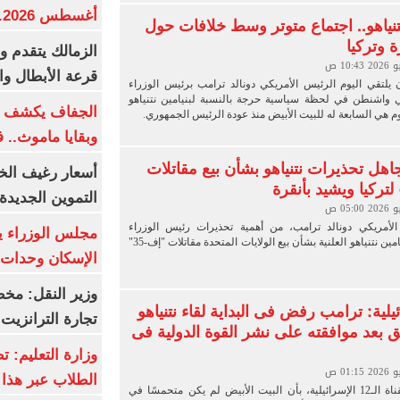
أغسطس 2026.. بكم سعر عيار 21؟
نياهو.. اجتماع متوتر وسط خلافات حول
 وتركيا
الزمالك يتقدم و
قرعة الأبطال وال
 يلتقي اليوم الرئيس الأمريكي دونالد ترامب برئيس الوزراء
ي واشنطن في لحظة سياسية حرجة بالنسبة لبنيامين نتنياهو
الجفاف يكشف أس
يوم هي السابعة له للبيت الأبيض منذ عودة الرئيس الجمهوري.
وبقايا ماموث.. 
اهل تحذيرات نتنياهو بشأن بيع مقاتلات
أسعار رغيف الخب
التموين الجديدة
 الأمريكي دونالد ترامب، من أهمية تحذيرات رئيس الوزراء
مجلس الوزراء 
الإسرائيلي بنيامين نتنياهو العلنية بشأن بيع الولايات المتحدة مقاتلات "إف-35"
الإسكان وحدات س
وزير النقل: م
يلية: ترامب رفض فى البداية لقاء نتنياهو
تجارة الترانزيت
ق بعد موافقته على نشر القوة الدولية فى
وزارة التعليم: ت
الطلاب عبر هذا 
أفاد تقرير للقناة الـ12 الإسرائيلية، بأن البيت الأبيض لم يكن متحمسًا في