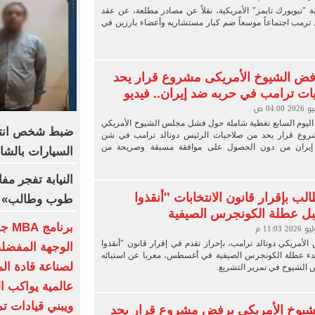
نيويورك تايمز" الأمريكية، نقلاً عن مصادر مطلعة، عن عقد
 ترمب اجتماعاً موسعاً ضم كبار مستشاريه وأعضاء بارزين في
فض الشيوخ الأمريكى مشروع قرار يحد
ت ترامب في حربه ضد إيران.. فيديو
 اليوم السابع تغطية شاملة حول فشل مجلس الشيوخ الأمريكي
ضبط شخص انت
روع قرار يحد من صلاحيات الرئيس دونالد ترامب في شن
إيران من دون الحصول على موافقة مسبقة وصريحة من
السيارات بالشا
النيابة تفجر م
لب بإقرار قانون الانتخابات "أنقذوا
طوب وطالب» م
بل عطلة الكونجرس الصيفية
برنا
لأمريكي دونالد ترامب، بإحراز تقدم في إقرار قانون "أنقذوا
الوجهة المفضلة
بدء عطلة الكونجرس الصيفية في أغسطس، معربا عن استيائه
لصناعة قادة الم
الشيوخ في تمرير التشريع.
عالمية يواكب ال
ويبني قيادات تم
يوخ الأمريكى يرفض مشروع قرار يحد