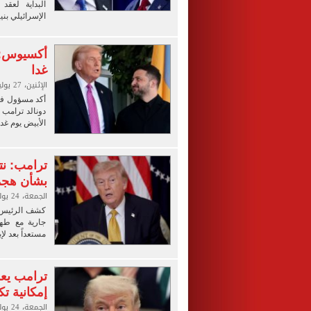
البداية لعقد
الإسرائيلي بنيا
أكسيوس: ت
غدا
الإثنين، 27 يوليو 2026 12:33 م
أكد مسؤول فى
دونالد ترامب
الأبيض يوم غد ا
ترامب: نتف
بشأن هجم
الجمعة، 24 يوليو 2026 10:57 م
كشف الرئيس ا
جارية مع طهر
مستعداً بعد لإب
ترامب يعق
إمكانية ت
الجمعة، 24 يوليو 2026 10:40 م