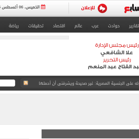
الخميس، 06 أغسطس 2026
تقارير
حوادث
عرب
عالم
اقتصاد
تحقيقات
رياضة
لخميس على تراجع أمام الجنيه بالبنوك المصرية
ن تنفيذ أعمال ربط طريق R4 بمصر–الإسماعيلية
اده مع مصر فى كل ما تتخذه من إجراءات لصون أمنها
ن: ضرورة التزام كافة الأطراف بتنفيذ اتفاق وقف حرب غزة
واستوقف السيارات بالشارع لفحصها