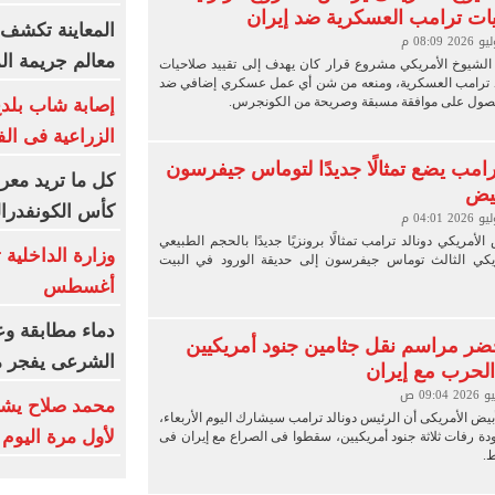
ات ترامب العسكرية ضد إيران
المعاينة تكشف ت
معالم جريمة ا
يوخ الأمريكي مشروع قرار كان يهدف إلى تقييد صلاحيات
د ترامب العسكرية، ومنعه من شن أي عمل عسكري إضافي ضد
حصول على موافقة مسبقة وصريحة من الكونجرس.
إصابة شاب بلدغ 
الزراعية فى الف
5.. ترامب يضع تمثالًا جديدًا لتوماس جيفرسون
كل ما تريد معر
بيض
كأس الكونفدرالي
لأمريكي دونالد ترامب تمثالًا برونزيًا جديدًا بالحجم الطبيعي
يكي الثالث توماس جيفرسون إلى حديقة الورود في البيت
أغسطس
دماء مطابقة وع
ر مراسم نقل جثامين جنود أمريكيين
الشرعى يفجر 
الحرب مع إيران
محمد صلاح يشا
أبيض الأمريكى أن الرئيس دونالد ترامب سيشارك اليوم الأربعاء،
لأول مرة اليوم
ة رفات ثلاثة جنود أمريكيين، سقطوا فى الصراع مع إيران فى
.