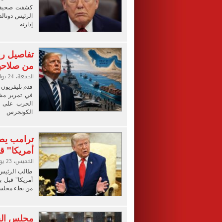
كشفت صحيفة "
الرئيس دونالد
إدارته
تفاصيل ر
من صلاحيا
الجمعة، 24 يوليو 2026 04:00 ص
قدم تليفزيون
في تمرير مش
الحرب على 
الكونجرس
ترامب يطا
أمريكا" ق
الخميس، 23 يوليو 2026 11:03 م
طالب الرئيس ا
أمريكا" قبل 
من بطء مجلس 
مجلس الش