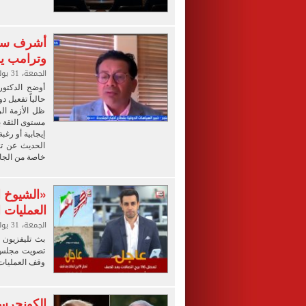
أشرف سنج
وترامب ير
الجمعة، 31 يوليو 2026 09:00 ص
أوضح الدكتور
حالياً تفعيل 
ظل الأزمة ال
مستوى الثقة ب
إيجابية أو رغ
الحديث عن تف
خاصة من الجان
«الشيوخ 
العمليات 
الجمعة، 31 يوليو 2026 06:00 ص
بث تليفزيون ا
تصويت مجلس 
وقف العمليات
الكونجرس 