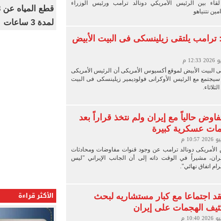
 لقاء بين الرئيس الأمريكي دونالد ترامب ورئيس الوزراء
مين نتنياهو
لمدة 3 ساعات
رامب يلتقى زيلينسكى فى البيت الأبيض
 البيت الأبيض لموقع أكسيوس الأمريكى أن الرئيس الأمريكى
 سيجتمع مع الرئيس الأوكرانى فولوديمير زيلينسكى فى البيت
لثلاثاء.
اوض حالياً مع إيران ولم نتخذ قراراً بعد
ات عسكرية كبيرة
لأمريكى دونالد ترامب عن وجود قنوات مفاوضات ومحادثات
ان، مشيراً في الوقت ذاته إلى أن الجانب الإيراني "ليس
رام اتفاق نهائي".
د اجتماعا مع كبار مستشاريه لبحث
الأكثر قراءة
كثيف الهجمات على إيران