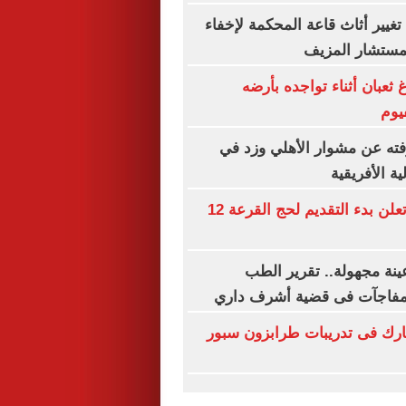
غيير أثاث قاعة المحكمة لإخفاء
لمستشار المزيف
ثعبان أثناء تواجده بأرضه
يوم
فته عن مشوار الأهلي وزد في
ة الأفريقية
وزارة الداخلية تعلن بدء التقديم لحج القرعة 12
ينة مجهولة.. تقرير الطب
مفاجآت فى قضية أشرف داري
رك فى تدريبات طرابزون سبور