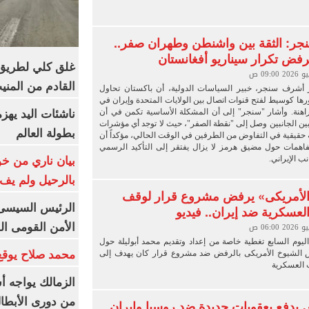
ر: الثقة بين واشنطن وطهران صفر..
فض تكرار سيناريو أفغانستان
غلق كلي لطريق 
القادم من المنيب لل
 أشرف سنجر، خبير السياسات الدولية، أن باكستان تحاول
دورها كوسيط لفتح قنوات اتصال بين الولايات المتحدة وإيران في
راهنة. وأشار "سنجر" إلى أن المشكلة الأساسية تكمن في أن
ناشئات اليد يهز
ين الجانبين وصل إلى "نقطة الصفر"، حيث لا توجد أي مؤشرات
بطولة العالم
بة حقيقية في التفاوض من الطرفين في الوقت الحالي، مؤكداً أن
اهمات حول مضيق هرمز لا يزال يفتقر إلى التأكيد الرسمي
ب الإيراني.
بيان ناري من خو
بالرحيل ولم يف 
الأمريكى» يرفض مشروع قرار لوقف
الرئيس السيسى: 
العسكرية ضد إيران.. فيديو
الأمن القومى ا
ليوم السابع تغطية خاصة من إعداد وتقديم محمد أبوليلة حول
الشيوخ الأمريكى بالرفض ضد مشروع قرار كان يهدف إلى
محمد صلاح يوقع 
 العسكرية
الزمالك يواجه أ
من دورى الأبطا
يدفع بعقوبات جديدة ضد روسيا وإيران