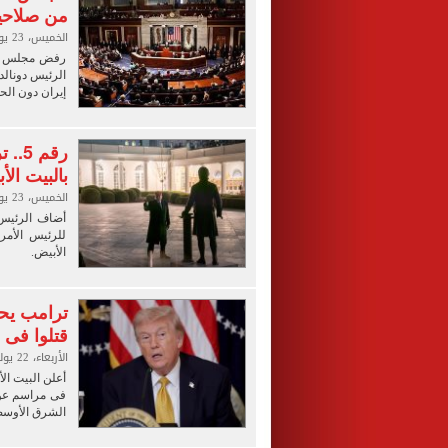
من صلاحي
الخميس، 23 يوليو 2026 08:09 م
رفض مجلس الش
الرئيس دونال
إيران دون ال
رقم 
بالبيت الأ
الخميس، 23 يوليو 2026 04:01 م
أضاف الرئيس ا
للرئيس الأمر
الأبيض.
ترامب يحض
قتلوا فى 
الأربعاء، 22 يوليو 2026 09:04 ص
أعلن البيت ال
فى مراسم عود
الشرق الأوسط