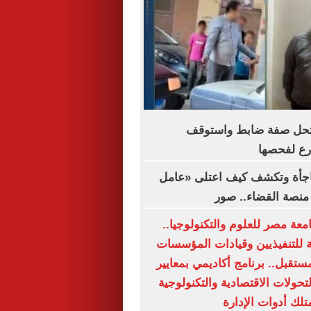
حل صفة ضابط واستوقف
رع لفحصها
فاجأة وتكشف كيف اعتلى «عامل
نصة القضاء.. صور
مج MBA جامعة مصر للعلوم والتكنولوجيا..
 للتنفيذيين وقيادات المؤسسات
ستقبل.. برنامج أكاديمي بمعايير
تحولات الاقتصادية والتكنولوجية
تلك أدوات الإدارة