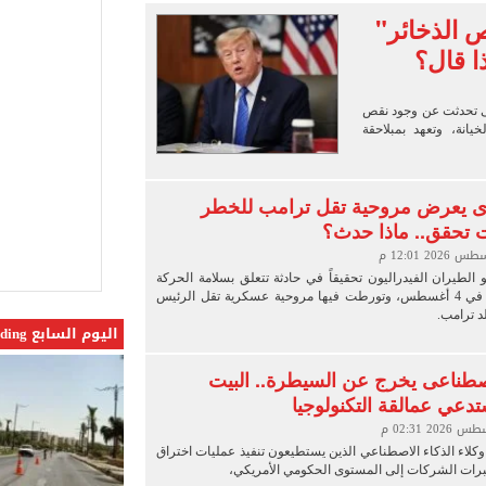
في الساحل الشمالي خلال أيام
 الذخائر"
ا قال؟
ف كيف اعتلى «عامل طوب وطالب» منصة القضاء.. صور
اعى بالاتجاه القادم من المنيب للعياط 4 أيام
لتى تحدثت عن وجود نقص
وله على الجنسية المصرية: غير صحيحة ويشرفنى أن أحملها
خيانة، وتعهد بمبلاحقة
 يعرض مروحية تقل ترامب للخطر
 تحقق.. ماذا حدث؟
لطيران الفيدراليون تحقيقاً في حادثة تتعلق بسلامة الحركة
الجوية وقعت في 4 أغسطس، وتورطت فيها مروحية عسكرية تقل الرئيس
د ترامب.
اليوم السابع Trending
اصطناعى يخرج عن السيطرة.. البيت
تدعي عمالقة التكنولوجيا
كلاء الذكاء الاصطناعي الذين يستطيعون تنفيذ عمليات اختراق
رات الشركات إلى المستوى الحكومي الأمريكي،