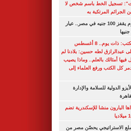
ات": تسجيل الخط باسم شخص لا
 الجرائم المرتكبة به
سعر الذهب اليوم يقفز 100 جنيه في مصر.. عيار
سعيد الشحات يكتب: ذات يوم.. 8 أغسطس
خ على عبدالرازق لطه حسين: بلادنا لم
فيها أمثالك بالعلم.. وماذا يصيب
ر كل الكتب ورفع العلماء إلى
يزو الدولية للسلامة والإدارة
قاهرة
اها البارون منشا للإسكندرية تضم
لع الاستراتيجي يحصّن مصر من