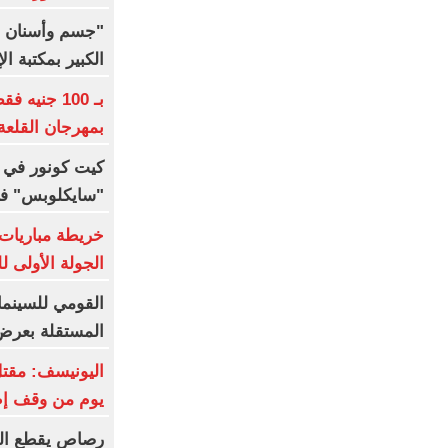
"جسم وأسنان و
الكبير بمكتبة ال
بـ 100 جني
بمهرجان القلعة
كيت كونور في
"سايكلوبس" في إ
خريطة مباريات 
الجولة الأولى 
القومي للسينما 
المستقلة بعرض 3 أفلام قص
يوم من وقف إطل
رصاص يقطع الب