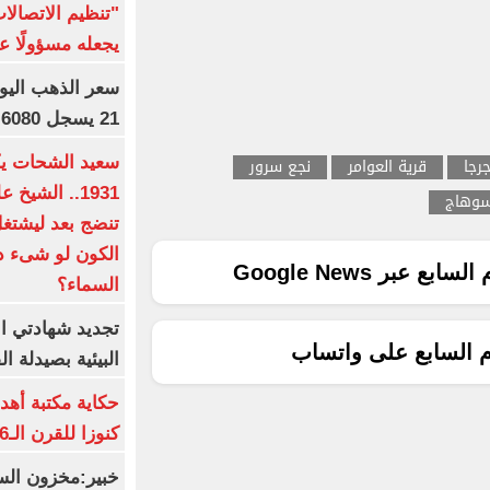
"تنظيم الاتصال
يجعله مسؤولًا عن
21 يسجل 6080 جنيها
رجا
قرية العوامر
نجع سرور
1931.. الشي
سوهاج
تنضج بعد ليشتغل 
الكون لو شىء دم
ع عبر Google News
السماء؟
تجديد شهادتي الأ
م السابع على واتساب
البيئية بصيدلة ال
حكاية مكتبة أهد
كنوزا للقرن الـ16 ميلاديا
خبير:مخزون الس