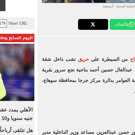
حماية المدنية - أرشيفية
Short URL
واتساب
اليوم السابع Trending
اج
من السيطرة على
حريق
نشب داخل شقة
ة عبدالعال حسين أحمد بناحية نجع سرور بقرية
قرية العوامر بدائرة مركز جرجا بمحافظة سوهاج،
جنيه سنويا و10 بونص وإعلانات
ور حسن عبدالعزيز، مساعد وزير الداخلية مدير