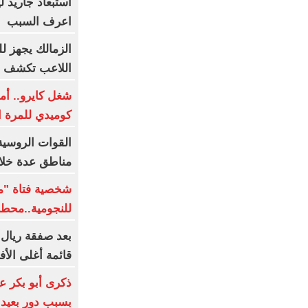
اعرف السبب
الزمالك يجهز لل
اللاعب تكشف م
شغل كايرو.. أم
كوميدي للمرة ال
مناطق عدة خلال
شخصية فتاة "مع
للنجومية..محط
بعد صفقة ريال 
قائمة أغلى الأف
ذكرى أبو بكر ع
بسبب دور بعيد 