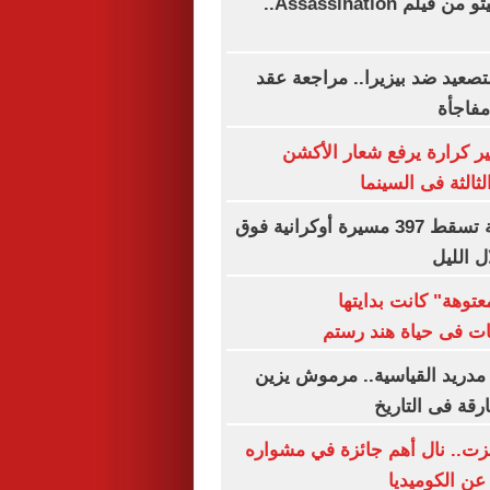
استبعاد جاريد ليتو من فيلم Assassination..
تصعيد ضد بيزيرا.. مراجعة عقد
فاجأة
ير كرارة يرفع شعار الأكشن
ثالثة فى السينما
القوات الروسية تسقط 397 مسيرة أوكرانية فوق
 الليل
توهة" كانت بدايتها
ات فى حياة هند رستم
مدريد القياسية.. مرموش يزين
ارقة فى التاريخ
زت.. نال أهم جائزة في مشواره
عن الكوميديا