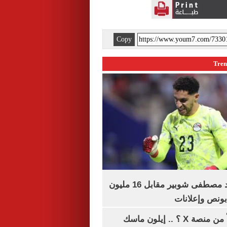
Copy
الأهلي يمدد عقد مصطفى شوبير مقابل 16 مليون
هل تتلقى أرباحاً من منصة X ؟ .. إيلون ماسك