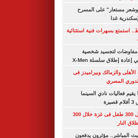
شعر مستعار" على المسرح
إسكندرية غدا
ه فقط.. استمتع بسهرات فنية استثنائية
 مفاوضات لتجسيد شخصية
عادة إطلاق سلسلة X-Men
الأهلى والزمالك وبيراميدز فى
للدوري المصري
يقيم فعاليات نادي السينما
يرة
اليونيسف: مقتل 300 طفل فى غزة خلال 300
اق النار
ث المباشر.. مؤثرون يدفعون