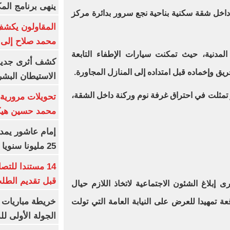
ينهى برنامج الم
ق داخل شقة سكنية بناحية نجع سرور بدائرة مركز
المقاولون يكشف 
محمد صلاح إلى 
المدنية، حيث تمكنت سيارات الإطفاء التابعة
كشف أثرى جديد 
 وإخماده قبل امتداده إلى المنازل المجاورة.
الاستيطان البش
ئر تمثلت في احتراق غرفة نوم وركنة داخل الشقة،
تحويلات مرورية 
محمد حسين هيكل
25 مليونا سنويا وعقد إعلاني
14 مستندا للتص
قبل تقديم الطل
إبلاغ الشئون الاجتماعية لاتخاذ اللازم حيال
خريطة مباريات ا
ة تمهيدا للعرض على النيابة العامة التي تولت
الجولة الأولى ل