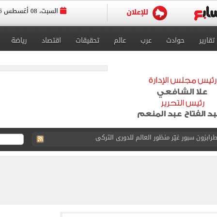
السبت، 08 أغسطس 2026
تقارير
حوادث
عرب
عالم
تحقيقات
اقتصاد
رياضة
يوثق آلاف السنين من الاستيطان البشري
نفيذ أعمال بمحور محمد حسين هيكل بالقاهرة
 فى إسبانيا.. اعرف موعد التدريب المسائي
قعات الكليات والمعاهد الموجود بها أماكن شاغرة
ا سنويا وعقد إعلاني