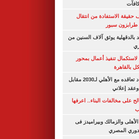
كافآت
حقيقة الاستفادة من انتقال
طرابزون سبور
بالدقهلية يوثق آلاف السنين من
ري
لاستكمال تنفيذ أعمال بمحور
 بالقاهرة
إمام عاشور يمدد تعاقده مع الأهلي لـ2030 مقابل
الح على مخالفات البناء.. اعرفها
ب
لأهلى والزمالك وبيراميدز فى
لدوري المصري