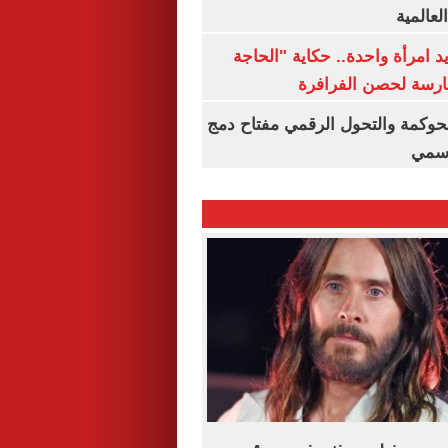
لعالمية
 يد امرأة واحدة.. حكاية "الحاجة
رسة لحصن الفرافرة
حوكمة والتحول الرقمي مفتاح دمج
رسمي