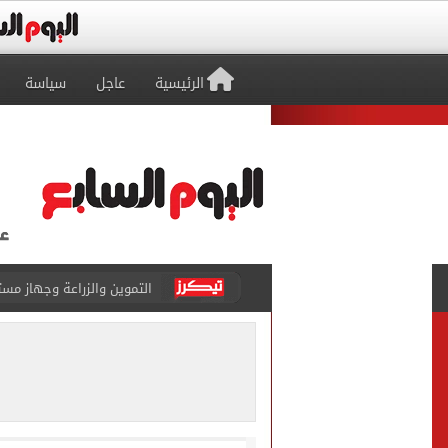
الرئيسية
عاجل
سياسة
التموين والزراعة وجهاز مستقبل مصر
البنك المركزى: ارتفاع الاحتياطى الأجنبى لـ 6.3
29 ألف طالب سجلوا رغباتهم fتنسيق المرحلة الأولى للقبول بالجامعات حتى الآن
حفلات U Arena تنطلق مع الهضبة عمرو دياب ضمن «يلا ساحل 2026» بالعلمين الجديدة
الآلاف يودعون عروس الشرقية