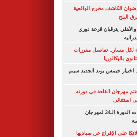
رضوان الكاشف مخرج الواقعية
رق البلح
 والأهلي يترقبان قرعة دوري
درالية
ة لكل مسار.. تفاصيل مقررات
نوى بالبكالوريا
 اختيار جيمس بوند الجديد سيتم
تم مهرجان القلعة فى دورته
تفاصيل تحضيرات الدورة الـ34 لمهرجان
ية
نكا على الإفراج عن صياديها