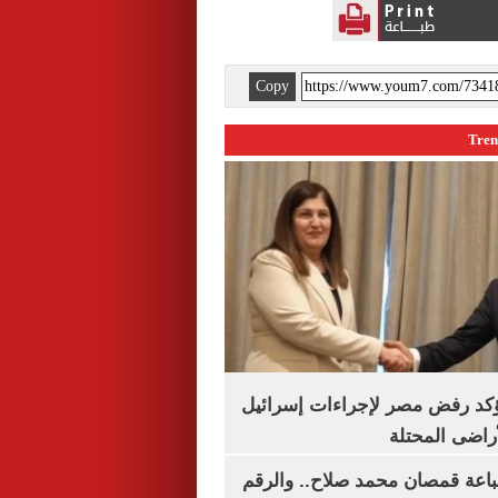
Copy
يؤكد رفض مصر لإجراءات إسرائيل
لأراضى المحتلة
باعة قمصان محمد صلاح.. والرقم