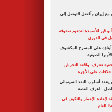
 مع إيران وأفضل التوصل إلى
 أبو قير للأسمدة لتدعيم صفوفه
ول فى الدوري
بناؤه على المسرح المكشوف
لأوبرا الصيفية
فية تعترف: واقعة التحرش
لافات على الأجرة
 ينتقد أسلوب النقد السينمائى
واصل.. اعرف القصة
ة لإعادة الإعمار والتكيف في
ا العام