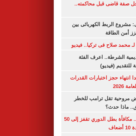
ل صفة قاضى قبل محاكمته..
 مشروع الربط الكهربائى بين
زز أمن الطاقة
لـ محمد صلاح فى تركيا.. فيديو
يمية الشرطة.. اعرف الفئة
 للتقديم (فيديو)
ا انتهاء حجز اختبارات القدرات
ة 2026
 مروحية تقل ترامب للخطر
.. ماذا حدث؟
قبل قرعة اليوم.. مكافأة بطل الدوري تقفز إلى 50
عاف