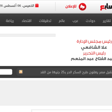
الخميس، 06 أغسطس 2026
تقارير
حوادث
عرب
عالم
تحقيقات
اقتصاد
رياضة
 يعلنون طرح السكر الحر بـ25 جنيها من الغد
5 مليار دولار نهاية يوليو
 إلى مثواها الأخير بعد وفاتها ليلة زفافها.. صور