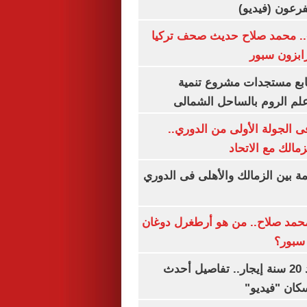
.. محمد صلاح حديث صحف تركيا
رابزون سبور
تابع مستجدات مشروع تنمية
لم الروم بالساحل الشمالى
 الجولة الأولى من الدوري..
زمالك مع الاتحاد
مة بين الزمالك والأهلى فى الدوري
مد صلاح.. من هو أرطغرل دوغان
سبور؟
شقتك ملكك بعد 20 سنة إيجار.. تفاصيل أحدث
كان "فيديو"