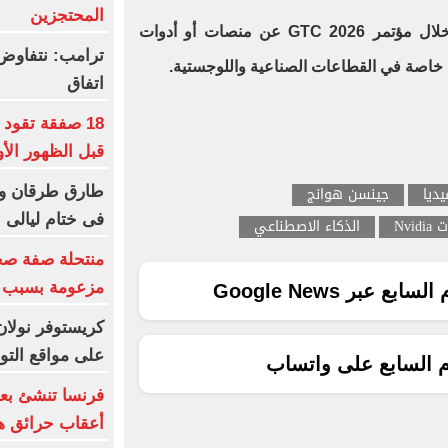
المحتجزين
ومن المحتمل أن تكشف الشركة خلال مؤتمر GTC 2026 عن منصات أو أدوات
ترامب: نتفاوض
، خاصة في القطاعات الصناعية واللوجستية.
اتفاق
18 صفقة تقود
قبل الظهور الأ
يديا
جينسن هوانج
طارق طرقان وأ
فى ختام ليالى ا
Nvid
الذكاء الاصطناعي
منتحلة صفة صح
مزعومة بسبب خ
ع عبر Google News
كريستوفر نولان
على مواقع الت
م السابع على واتساب
فرنسا تنشئ بعث
أعقاب حرائق هذ