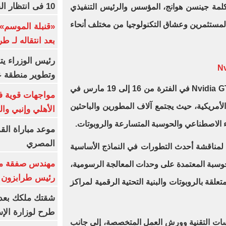
10 فى انتظار الفرعون (فيديو)
تستقطب كلمة جينسن هوانج، المؤسس والرئيس التنفيذي
مطورين والمستثمرين وعشاق التكنولوجيا من مختلف أنحاء
«قنبلة الموسم»
بعد انتقاله لـ ط
رئيس الوزراء ي
وتطوير منطقة ع
من المقرر أن يقام مؤتمر Nvidia GTC 2026 في الفترة من 16 إلى 19 مارس في
مواجهات قوية فى
الأمريكية، حيث يجتمع آلاف المطورين والباحثين
الأهلي وإنبي وال
 الاصطناعي والحوسبة المتسارعة والروبوتات.
موعد مباراة الق
المصري
 لمناقشة أحدث التطورات في النماذج الأساسية
مهندس صفقة مح
Fou) وتقنيات الحوسبة المعتمدة على وحدات المعالجة الرسومية،
رئيس طرابزون 
علقة بالروبوتات والبنية التحتية الرقمية لمراكز
طرح لوزارة الإس
سات التقنية وورش العمل المتخصصة، إلى جانب