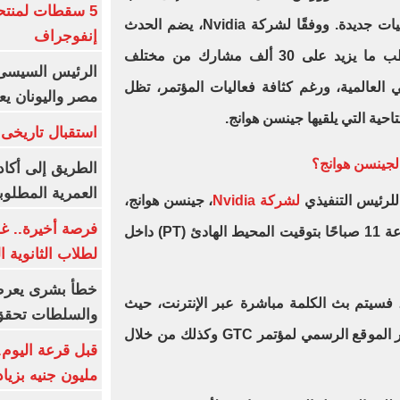
5 سقطات لمنتح
الإعلانات الرسمية عن منتجات وتقنيات جديدة. ووفقًا لشركة Nvidia، يضم الحدث
إنفوجراف
أكثر من 500 جلسة تقنية ويستقطب ما يزيد على 30 ألف مشارك من مختلف
الرئيس السيسى:
العالمية، ورغم كثافة فعاليات المؤتمر، تظل
مصر واليونان يع
تتاحية التي يلقيها جينسن هوانج.
استقبال تاريخى 
لجينسن هوانج؟
الطريق إلى أكاد
العمرية المطلوبة
 للرئيس التنفيذي
لشركة Nvidia
، جينسن هوانج،
فرصة أخيرة.. غد
يوم الاثنين 16 مارس في تمام الساعة 11 صباحًا بتوقيت المحيط الهادئ (PT) داخل
لطلاب الثانوية العام
خطأ بشرى يعرض
، فسيتم بث الكلمة مباشرة عبر الإنترنت، حيث
والسلطات تحقق
ستوفر Nvidia بثًا مباشرًا مجانيًا عبر الموقع الرسمي لمؤتمر GTC وكذلك من خلال
مليون جنيه بزيادة 10 أض