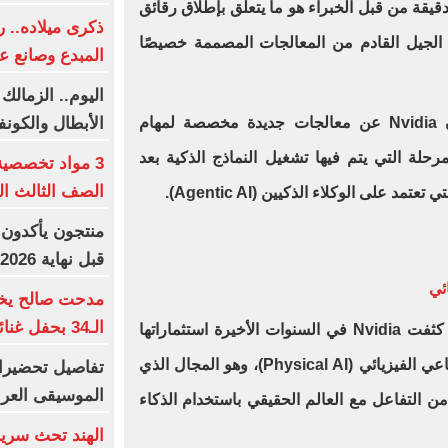
دقيقة من قبل الخبراء هو ما يتعلق بإطلاق رقائق
ذكرى ميلاده.. 
الجيل القادم من المعالجات المصممة خصيصًا
المبدع وصانع ع
اليوم.. الزمالك
الأبطال والكونف
وتشير التوقعات إلى إمكانية إعلان Nvidia عن معالجات جديدة مخصصة لمهام
AI Infere)، وهي المرحلة التي يتم فيها تشغيل النماذج الذكية بعد
3 مواد تخصصي
الصف الثالث الثا
د على الوكلاء الذكيين (Agentic AI).
منتجون يأكدون:
قبل نهاية 2026
ئي
مدحت صالح يخت
الـ34 بحفل غنائى استثنائى
إلى جانب الرقائق ومراكز البيانات، كثفت Nvidia في السنوات الأخيرة استثماراتها
في مجال الروبوتات والذكاء الاصطناعي الفيزيائي (Physical AI)، وهو المجال الذي
الموسيقى العرب
من التفاعل مع العالم الحقيقي باستخدام الذكاء
الهند تحث سريلا