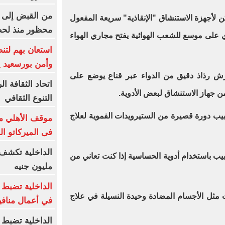
من القبض إلى ا
ن لأجهزة الاستنشاق "الإنقاذية" سريعة المفعول
محظور منذ لح
وي على موسع للشعب الهوائية يفتح مجاري الهواء
استعان بهم لتن
وأمن بورسعيد 
 برش رذاذ دقيق من الدواء عبر قناع يوضع على
اتحاد الثقافة ا
 من جهاز الاستنشاق لبعض الأدوية.
التنوع الثقافي
يب دورة قصيرة من الستيرويدات الفموية لعلاج
موقف الأهلي من
فى الميركاتو ا
يب باستخدام أدوية الحساسية إذا كنت تعاني من
مليون جنيه
الداخلية تضبط 
ت مثل الأجسام المضادة وحيدة النسيلة في علاج
في أعمال منافي
الداخلية تضبط ك