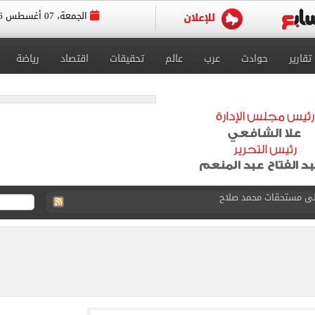
الجمعة، 07 أغسطس 2026
تقارير
حوادث
عرب
عالم
تحقيقات
اقتصاد
رياضة
ى نصف نهائى بطولة العالم
 رأسية وائل جمعة فى مران الأهلي تستحضر أمجاد الصخرة
ى معسكر إسبانيا.. جلسة عموتة وفقرة بدنية.. صور
 فى نصف نهائي بطولة العالم لناشئات كرة اليد