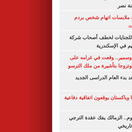
نة نصر
 ملابسات اتهام شخص بردم
ت
1 متهما للجنايات لخطف أصحاب شركة
م في الإسكندرية
سمير.. وقعت في غرامه على
تزوجا بتأشيرة من ملك الترسو
بدء العام الدراسى الجديد
 وباكستان يوقعون اتفاقية دفاعية
وم.. الزمالك يفك عقدة الترجي
تاريخي