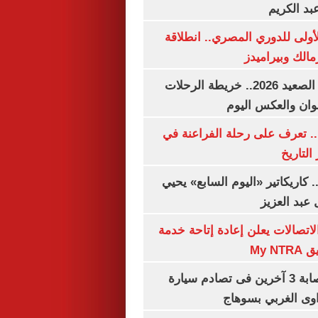
بد الكريم
لأولى للدوري المصري.. انطلاقة
مالك وبيراميدز
مواعيد قطارات الصعيد 2026.. خريطة الرحلات
وان والعكس اليوم
. تعرف على رحلة الفراعنة في
التاريخ
. كاريكاتير «اليوم السابع» يحيي
عبد العزيز
لاتصالات يعلن إعادة إتاحة خدمة
My N
مصرع سيدة وإصابة 3 آخرين فى تصادم سيارة
وى الغربي بسوهاج