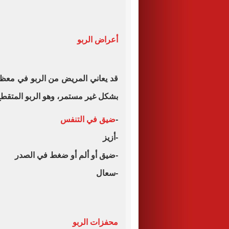
أعراض الربو
قد يعاني المريض من الربو في معظم 
بشكل غير مستمر، وهو الربو المتقطع
-
ضيق في التنفس
-أزيز
-ضيق أو ألم أو ضغط في الصدر
-سعال
محفزات الربو