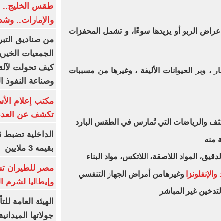
طقس الخليج.. أ
والإمارات.. وشد
اض الربو أو يزيدها سوءًا، و تشمل المحفزات
من صناديق التبر
الجمعيات الخيرية
كيف تحولت لآلة 
ر ، وبر الحيوانات الأليفة ، وغيرها من مسببات
وصناعة النفوذ ا
مكتب إعلام الأس
تكشف عن العدد 
كثف والرياضات التي تُمارس في الطقس البارد
 منه
بقيمة 3 ملايين
قيق، المواد اللاصقة، اللاتكس، مواد البناء
مصر للطيران تس
والإنفلونزا
وغيرهامن أمراض الجهاز التنفسي
وإيطاليا لشرم ا
لتدخين غير المباشر
الهيئة العامة ل
جولاتها الميدانية