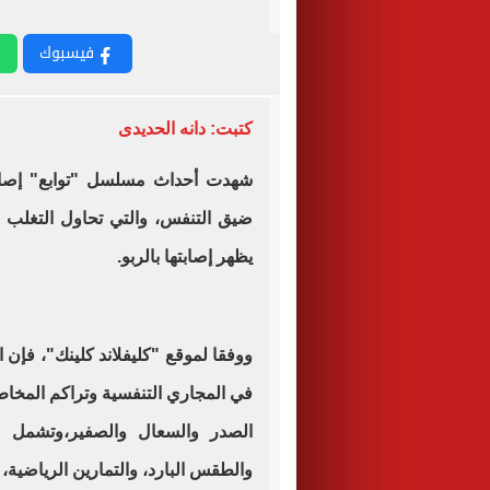
فيسبوك
كتبت: دانه الحديدى
شهدت أحداث مسلسل "توابع" إصاب
ضيق التنفس، والتي تحاول التغلب ع
يظهر إصابتها بالربو.
ووفقا لموقع "كليفلاند كلينك"، فإن ا
في المجاري التنفسية وتراكم المخاط
الصدر والسعال والصفير،وتشمل
مس
والطقس البارد، والتمارين الرياضية، وا