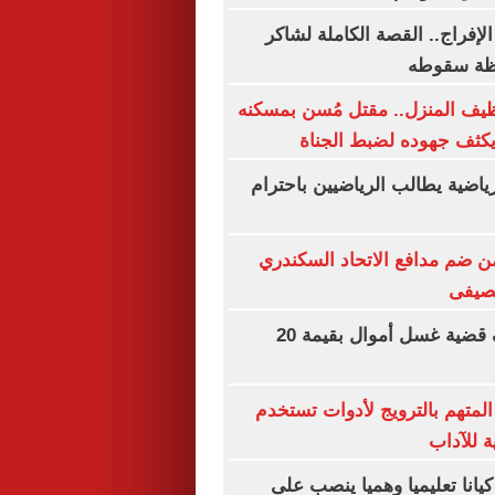
لإفراج.. القصة الكاملة لشاكر
ظة سقوطه
ظيف المنزل.. مقتل مُسن بمسكنه
يكثف جهوده لضبط الجناة
لرياضية يطالب الرياضيين باحترام
 ضم مدافع الاتحاد السكندري
لصيفى
الداخلية تكشف قضية غسل أموال بقيمة 20
المتهم بالترويج لأدوات تستخدم
ة للآداب
يانا تعليميا وهميا ينصب على