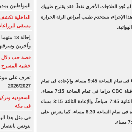
المواطنين بمدي
لم تُجدِ العلاجات الأخرى نفعاً، فقد يقترح طبيبك
هذا الإجراء، يستخدم طبيب أمراض الرئة الحرارة
الداخلية تكشف
مسقى للزراعا
هوائية.
إحالة 3
وآخرين وسرقته
قصة حب دلال و
خشبة المسرح و
تعرف على موعد 
يعرض مسلسل توابع على قناة CBC فى تمام الساعة 9:45 مساء، والإعادة فى تمام
2026/2027
الساعة 9:15 صباحاً، ويعرض على قناة CBC دراما فى تمام الساعة 7:15 مساء،
السعودية وتركيا
والإعادة الأولى 4 صباحاً، واللإعادة الثانية 7:45 صباحاً، والإعادة الثالثة 3:15 مساء
فى مكة
اليوم التالي، ويعرض على قناة الحياة فى تمام الساعة 8:30 مساء، كما يعرض على
فى مثل هذا الي
بتونس بانتصار 