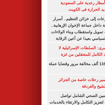
مطار رعدية على السعودية
يد الحرارة فى الكويت
عات إلى خزائن التنظيم.. أسرار
 داخل جماعة الإخوان الإرهابية..
تمويل واستقطاب وبناء الولاءات
لسياسي بعيدا عن أعين الرقابة
رى: السلطات الإسرائيلية لا
الكامل للمعتقلين من غزة
الداخلية تضبط 116 ألف مخالفة مرور وقضايا عملة
ير رحلات خاصة من الجزائر
لشيخ والغردقة
لتأمين الصحي الشامل تواصل
 لتعزيز التكامل والارتقاء بالخدمات