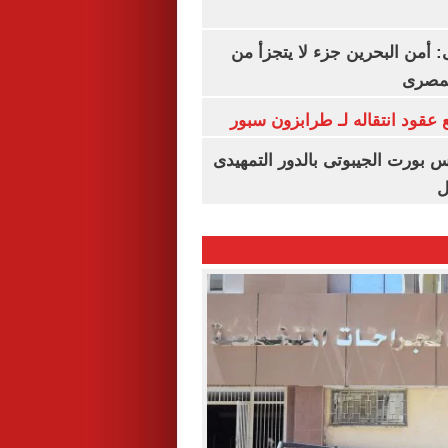
أمن البحرين جزء لا يتجزأ من
لمصرى
عقود انتقاله لـ طرابزون سبور
س بورت الجيبوتى بالدور التمهيدى
ل