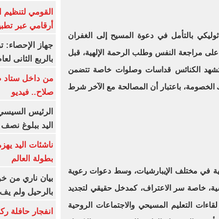
القومي لتنظيم ا
أرقامي عبر تطبيق TRA
وليكي بالتأمل في دعوة المسيح إلى الغفران
 على مراجعة النفس وطلب الرحمة الإلهية، قبل
بالربع الثانى لعام 26
وتشهد الكنائس قداسات وصلوات خاصة تتضمن
من داخل ستاد ط
 الخصومة، باعتبار أن المصالحة مع الآخر شرط
صلاح.. فيديو
الرئيس السيسي 
اليد ببلوغ نصف 
ناشئات اليد يهز
بطولة العالم
لهية في مختلف الإيبارشيات، وسط دعوات رعوية
بيان ناري من خو
سية، خاصة سر الاعتراف، كمدخل حقيقي لتجديد
بالرحيل ولم يف 
لقاءات التعليم المسيحي والاجتماعات الروحية
انفجار حافلة رك