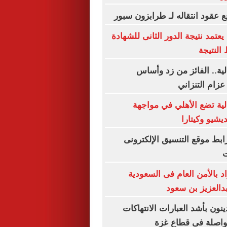
 عقود انتقاله لـ طرابزون سبور
عتمد نتيجة الدور الثانى للشهادة
 النتيجة
لية.. الفائز من زد وأساس
عزام التنزاني
لية تضع الأهلي في مواجهة
يشيو وكيتارا
ق 2026.. رابط موقع التنسيق الإلكترونى
ت
 1206 أفراد بالأمن العام فى السعودية
بدالعزيز بن سعود
ل يدينون بأشد العبارات الانتهاكات
متواصلة فى قطاع غزة