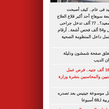
فيد فى عام.. كيف أصبحت
 سوهاج أحد أكبر قلاع العلاج
المجانى فى الصعيد؟.. 77 ألف تدخل جراحى
و394 ألف تحليل و54 ألف فحص أشعة.. أرقام
ل داخل المنظومة الصحية
غلق صفحة شمشون ودليلة
ن الديب
برواتب تصل لـ16 ألف جنيه.. فرص عمل
نيين والمحاسبين بنشرة وزارة
ل موسوعة جينيس بعد تصدره
6 أسبوعا