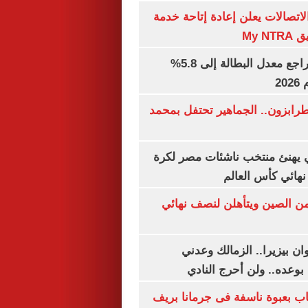
لاتصالات يعلن إعادة إتاحة خدمة
My N
جهاز الإحصاء: تراجع معدل البطالة إلى 5.8%
20
رابزون.. الجماهير تحتفل بمحمد
يهنئ منتخب ناشئات مصر لكرة
نهائي كأس العالم
من الصين ويتأهلن لنصف نهائي
ان بيزيرا.. الزمالك وعدني
بوعده.. ولن أحرج النادي
اب بعبوة ناسفة فى جرمانا بريف