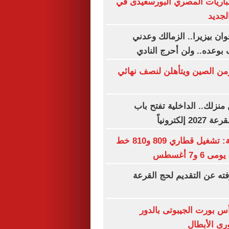
باريات المصري البورسعيدى في
لجديد
ان بيزيرا.. الزمالك وعدني
 بوعده.. ولن أحرج النادي
زمن الصين ويتأهلن لنصف نهائي
نزلك.. الداخلية تفتح باب
إلكترونياً
السكك الحديدية: تشغيل قطاري 809 و810 خط
 و7 أغسطس
فته عن التقديم لحج القرعة
أس بورت الجيبوتى بالدور
رى الأبطال