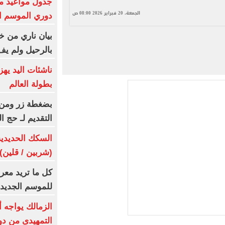
جدول مواعيد م
الجمعة، 20 فبراير 2026 08:00 ص
دوري الموسم ا
بيان ناري من خو
بالرحيل ولم يف
ناشئات اليد يه
بطولة العالم
بضغطة زر ومن م
التقديم لـ حج القرعة 2027 
(شربين / قلين) يومى 6
كل ما تريد معر
للموسم الجديد
الزمالك يواجه 
التمهيدى من دو