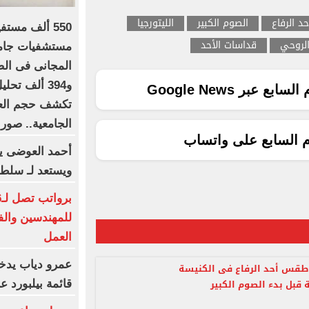
حد الرفاع
الصوم الكبير
الليتورجيا
550 ألف مست
الروحي
قداسات الأحد
مستشفيات جامعة
ع عبر Google News
تكشف حجم العم
الجامعية.. صور
م السابع على واتساب
أحمد العوضى ي
ويستعد لـ سلطا
للمهندسين والف
العمل
عمرو دياب يدخ
طقس أحد الرفاع فى الكنيسة
 قبل بدء الصوم الكبير
قائمة بيلبورد عربية لـ8