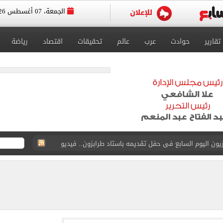
الجمعة، 07 أغسطس 2026
تقارير
حوادث
عرب
عالم
تحقيقات
اقتصاد
رياضة
سجل هذا الرقم
ذا صن وميرور حول علاج سيدة بريطانية في شرم الشيخ
جرات ونشرها على مواقع التواصل
 بعد وفاة شقيقه: إمبارح فقدت أخ وكان حواليا ألف أخ
ازل؟.. أمين الفتوى يجيب (فيديو)