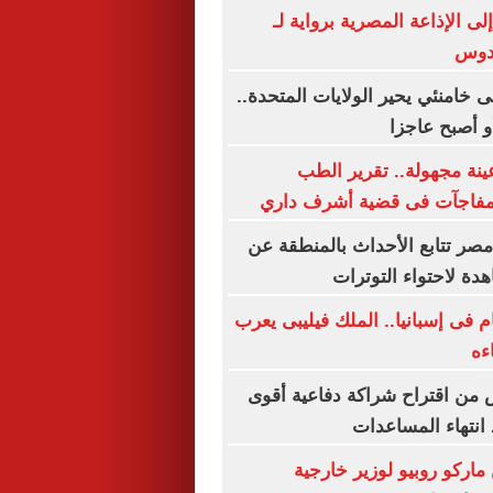
إلى الإذاعة المصرية برواية لـ
قدوس
ى خامنئي يحير الولايات المتحدة..
و أصبح عاجزا
ينة مجهولة.. تقرير الطب
مفاجآت فى قضية أشرف داري
مصر تتابع الأحداث بالمنطقة عن
ة لاحتواء التوترات
م فى إسبانيا.. الملك فيليبى يعرب
ءه
من اقتراح شراكة دفاعية أقوى
 انتهاء المساعدات
ركو روبيو لوزير خارجية