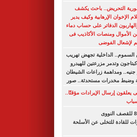
ورية التحريض.. باحث يكشف
م الإخوان الإرهابية وكيف يدير
لهاربون الدفاتر على حساب دماء
ن الأموال ومنصات الأكاذيب فى
م لإشعال الفوضى
السموم.. الداخلية تجهض تهريب
كبتاجون وتدمر مزرعتين للهيدرو
4. مليار جنيه.. ومداهمة زراعات الشيطان
يعلقون إرسال الإيرادات مؤقتًا..
سباب
في الذكرى الـ81 للقصف النووى
ات للقادة للتخلى عن الأسلحة