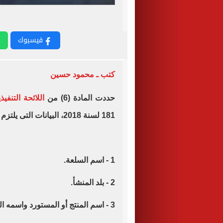
فيسبوك
كتب ـ محمود حسين
حددت المادة (6) من
اللائحة التنفي
181 لسنة 2018، البيانات التى يلتزم المورد بوضعها على السلع، وهى كالآتى:
1 - اسم السلعة.
2 - بلد المنشأ.
3 - اسم المنتج أو المستورد واسمه التجارى وعنوانه وعلامته التجارية إن وجدت.