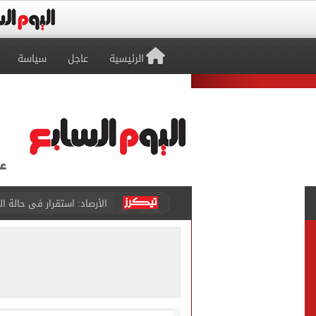
الرئيسية
عاجل
سياسة
الأرصاد: استقرار فى حالة ا
جماهير طرابزون سبور تطالب
لغز اختفاء مجتبى خامنئي يحير
دماء مطابقة وعينة مجهولة
رئيس الوزراء: مصر تتابع ال