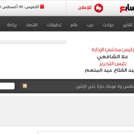
الخميس، 06 أغسطس 2026
تقارير
حوادث
عرب
عالم
تحقيقات
اقتصاد
رياضة
لطقس ولا موجات حارة حتى الإثنين
 محمد صلاح بحصد لقب الدورى التركى.. فيديو
 الولايات المتحدة.. خبير: إما مات أو أصبح عاجزا
.. تقرير الطب الشرعى يفجر مفاجآت فى قضية أشرف داري
أحداث بالمنطقة عن كثب وتسعى جاهدة لاحتواء التوترات