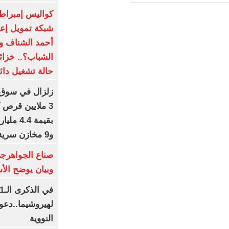
كواليس إمبراط
شبكة تمويل إعلا
أحمد الشناف وا
الشباب؟.. خزائ
حالة تشغيل دائ
زلزال في سوق 
3 ملايين قرص 
بقيمة 4
و9 مخازن سرية وضبط مخدرات مستحدثة.. صور
صناع الجواهرجى 
وبيان يوضح الأ
لهيروشيما..دعو
النووية