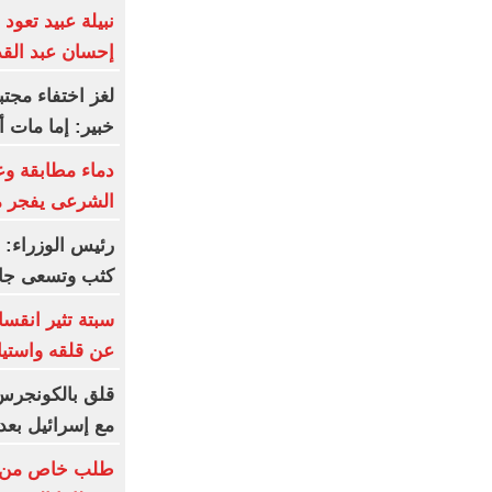
نبيلة عبيد تعود 
إحسان عبد ال
لغز اختفاء مجتب
خبير: إما مات أ
دماء مطابقة وع
الشرعى يفجر 
رئيس الوزراء: 
كثب وتسعى جاهد
سبتة تثير انقسا
عن قلقه واستيا
قلق بالكونجرس 
مع إسرائيل بعد
طلب خاص من ما