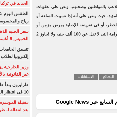
الجديد في تركيا
تلاعب بالمواطنين وصحتهم، ونص على عقوبات
الطقس اليوم شد
ؤبد، حيث ينص على أنه إذا تسببت السلعة أو
رياح والمحسوسة بالق
للخطر، أو فى تعريضه للإصابة بمرض مزمن أو
سعر الجنيه الذه
مستعص، تكون العقوبة الحبس والغرامة التى لا تقل عن 100 ألف جنيه ولا تُجاوز 2
الخميس 6 أغسطس 2026
إلكترونيا لطلاب 
وزير الخارجية 
غير القانونية با
البضائع
الاستهلاك
طرابزون يبدأ ط
10 فى انتظار الفرعون (فيديو)
ع عبر Google News
«قنبلة الموسم»
بعد انتقاله لـ ط