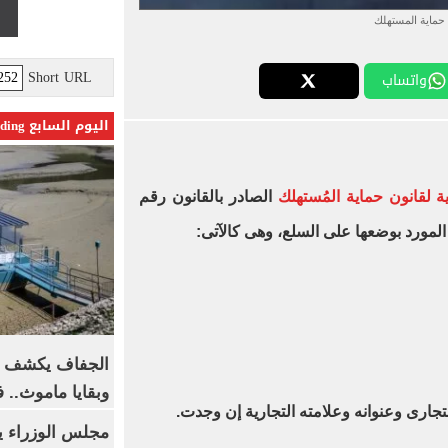
حماية المستهلك
Short URL
واتساب
اليوم السابع Trending
ذية لقانون حماية المُستهلك
الصادر بالقانون رقم
الجفاف يكشف أس
وبقايا ماموث.. 
مجلس الوزراء 