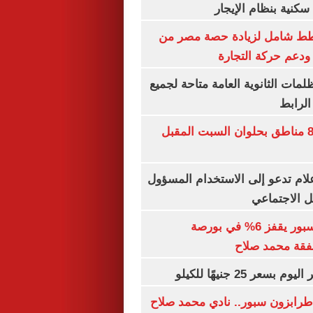
كنية بنظام الإيجار
خطط شامل لزيادة حصة مصر من
 ودعم حركة التجارة
ظلمات الثانوية العامة متاحة لجميع
الرابط
قطع المياه عن 8 مناطق بحلوان السبت المقبل
إعلام تدعو إلى الاستخدام المسؤول
 الاجتماعي
سهم طرابزون سبور يقفز 6% في بورصة
فقة محمد صلاح
عر 25 جنيهًا للكيلو
طرابزون سبور.. نادي محمد صلاح