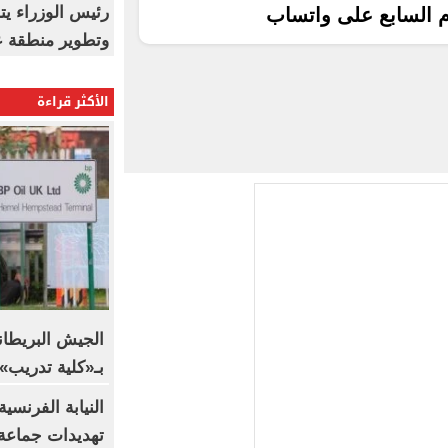
رئيس الوزراء ي
م السابع على واتساب
وتطوير منطقة ع
الأكثر قراءة
الجيش البريطا
بـ«كلية تدريب».. BBC تكشف التف
النيابة الفرنسي
تهديدات جماعة 