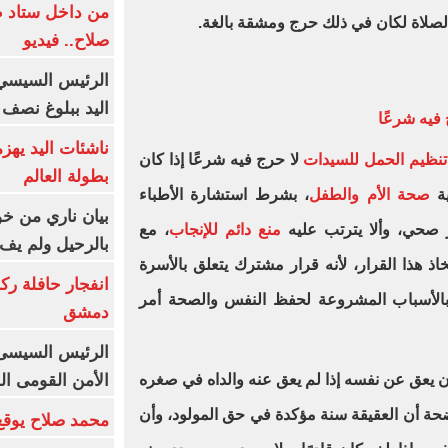
من داخل ستاد ط
صلاة لكان في ذلك حرج ومشقة بالغة.
صلاح.. فيديو
الرئيس السيسي 
اليد ببلوغ نصف 
فيه شرعًا
ناشئات اليد يهز
تنظيم الحمل للسيدات
لا حرج فيه شرعًا إذا كان
بطولة العالم
ية
صحة الأم والطفل
، بشرط استشارة الأطباء
بيان ناري من خو
صحي، وألا يترتب عليه
منع دائم للإنجاب
، مع
بالرحيل ولم يف 
ذ هذا القرار، لأنه قرار مشترك يتعلق بالأسرة
انفجار حافلة رك
 بالأسباب المشروعة لحفظ النفس والصحة أمر
دمشق
الرئيس السيسى: 
الأمن القومى ا
أن يعق عن نفسه إذا لم يعق عنه والداه في صغره
حة أن العقيقة سنة مؤكدة في حق المولود، وأن
محمد صلاح يوقع 