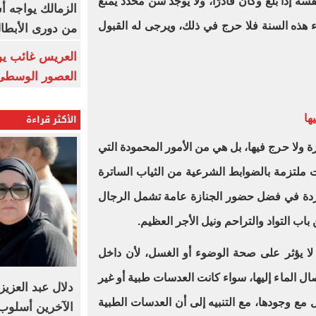
سه إذا بلغ وكان قادرًا، ولا يوجد سن محدد يمنع
الزمالك يواجه أ
اء هذه السنة فلا حرج في ذلك، ويرجى له القبول
من دورى الأبطا
العريس غائب يو
العصور الوسطى
الأكثر قراءة
ها
ة ولا حرج فيها، بل هي من الأمور المحمودة التي
امت ملتزمة بالضوابط الشرعية من الثياب الساترة
اردة في فضل حضور الجنازة عامة تشمل الرجال
اب التواد والتراحم ونيل الأجر العظيم.
 لا يؤثر على صحة الوضوء أو الغسل، لأن داخل
ل الماء إليها، سواء كانت العدسات طبية أو غير
دلال عبد العزيز
 مع وجودها، مع التنبيه إلى أن العدسات الطبية
الآخرين أسلوب 