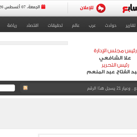
الجمعة، 07 أغسطس 2026
تقارير
حوادث
عرب
عالم
تحقيقات
اقتصاد
رياضة
سجل هذا الرقم
وين الصحف التركية وقميصه يشعل الأسواق في طرابزون
يضم هيثم حسن بعقد حتى 2030
بنته ويرقص معها في أجواء مليئة بالفرحة.. فيديو وصور