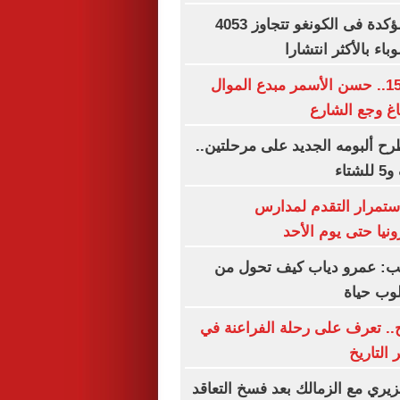
حالات إيبولا المؤكدة فى الكونغو تتجاوز 4053
اء بالأكثر انتشارا
ذكرى رحيله الـ15.. حسن الأسمر مبدع الموال
غ وجع الشارع
ح ألبومه الجديد على مرحلتين..
استمرار التقدم لمدارس
ونيا حتى يوم الأحد
تب: عمرو دياب كيف تحول من
وب حياة
.. تعرف على رحلة الفراعنة في
 التاريخ
يري مع الزمالك بعد فسخ التعاقد