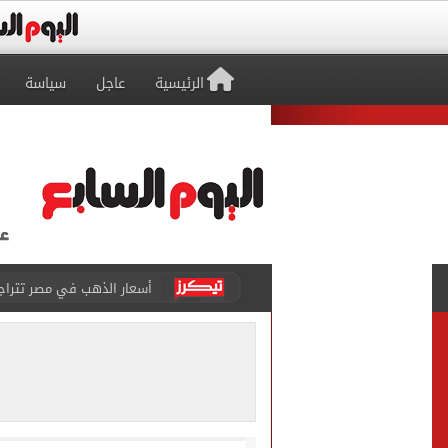
الرئيسية
عاجل
سياسة
أسعار الذهب في مصر تتراجع.. وعيار 21 ي
7 قتلى و15 مصابا بإطلاق نار داخل مدرسة فى تايلاند
صفقة محمد صلاح تتصدر عنا
تقارير: سيلتيك الأسكتلندي 
محمود حميدة يحتفل بزفاف ا