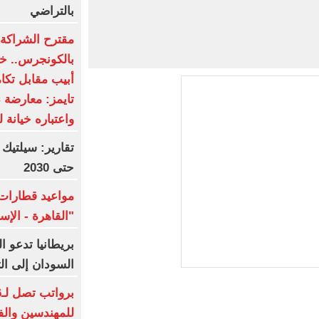
بالتراضي
مقترح الشراكة ا
بالكونجرس.. خط
أبيب مقابل تكا
تايمز: معارضة 
واعتباره خيانة ل
تقارير: سيلتيك
حتى 2030
مواعيد قطارات 
"القاهرة - الإ
بريطانيا تدعو ا
السودان إلى ال
للمهندسين والف