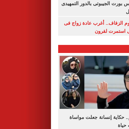
س بورت الجيبوتى بالدور التمهيدى
ل
م الزفاف.. أغرب عادة زواج فى
 استمرت لقرون
.. حكاية إنسانة جعلت مواساة
حياة