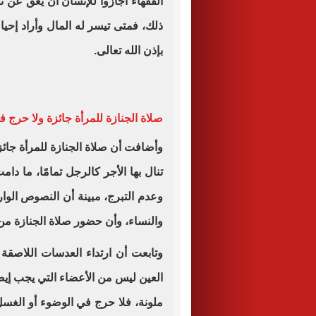
الفقهاء أجازوا للإنسان أن يعق عن نف
ذلك، فمتى تيسر له المال وأراد إحي
بإذن الله تعالى.
صلاة الجنازة للمرأة جائزة ولا حرج في
وأضافت أن صلاة الجنازة للمرأة جائز
تنال بها الأجر كالرجل تمامًا، ما د
وعدم التبرج، مبينة أن النصوص الو
والنساء، وأن حضور صلاة الجنازة من ب
وتابعت أن ارتداء العدسات اللاصقة
العين ليس من الأعضاء التي يجب إيصا
ملونة، فلا حرج في الوضوء أو الغسل