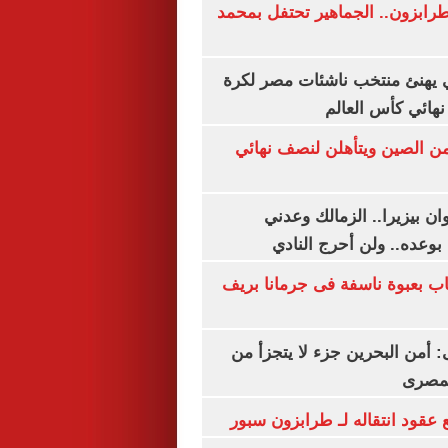
رابزون.. الجماهير تحتفل بمحمد
يهنئ منتخب ناشئات مصر لكرة
نهائي كأس العالم
من الصين ويتأهلن لنصف نهائي
ان بيزيرا.. الزمالك وعدني
بوعده.. ولن أحرج النادي
اب بعبوة ناسفة فى جرمانا بريف
أمن البحرين جزء لا يتجزأ من
لمصرى
عقود انتقاله لـ طرابزون سبور