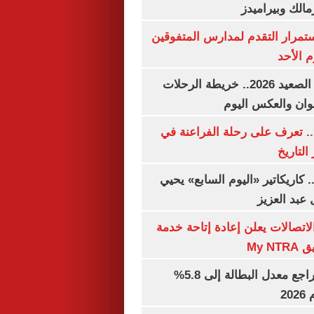
مالك وبيراميدز
استمرار التقدم لمدارس المتفوقين
م الأحد
مواعيد قطارات الصعيد 2026.. خريطة الرحلات
وان والعكس اليوم
. تعرف على رحلة الفراعنة في
التاريخ
. كاريكاتير «اليوم السابع» يحيي
عبد العزيز
لاتصالات يعلن إعادة إتاحة خدمة
My N
جهاز الإحصاء: تراجع معدل البطالة إلى 5.8%
20