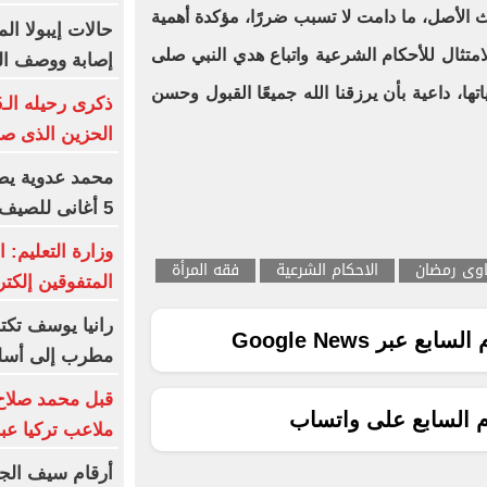
يث الأصل، ما دامت لا تسبب ضررًا، مؤكدة أهمية
الامتثال للأحكام الشرعية واتباع هدي النبي صلى
إصابة ووصف الوب
ا، داعية بأن يرزقنا الله جميعًا القبول وحسن
الحزين الذى صا
محمد عدوية يطر
5 أغانى للصيف و5 للشتاء
وزارة التعليم: 
اوى رمضان
الاحكام الشرعية
فقه المرأة
المتفوقين إلكتر
رانيا يوسف تك
ع عبر Google News
مطرب إلى أسل
قبل محمد صلاح
م السابع على واتساب
ملاعب تركيا عبر
أرقام سيف الجز