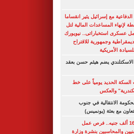
لدفاعية مع إسرائيل يثير انقساما
ة لإنهاء المساعدات المالية لتل
مل عسكرى استخباراتى.. نيويورك
ديمقراطية وجمهورية للاقتراح
لسيادة الأمريكية
 الاسكتلندي يضم هيثم حسن بعقد
السكة الحديد يومياً على خط
سكندرية" والعكس
لحكومة الانتقالية في جنوب
تعاون مع بعثة (يونميس)
برواتب تصل لـ16 ألف جنيه.. فرص عمل
نيين والمحاسبين بنشرة وزارة