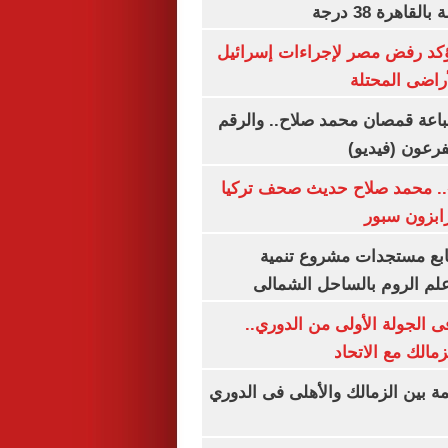
اهرة 38 درجة
يؤكد رفض مصر لإجراءات إسرائيل
لأراضى المحتلة
باعة قمصان محمد صلاح.. والرقم
.. محمد صلاح حديث صحف تركيا
رابزون سبور
تابع مستجدات مشروع تنمية
لم الروم بالساحل الشمالى
 الجولة الأولى من الدوري..
زمالك مع الاتحاد
مة بين الزمالك والأهلى فى الدوري