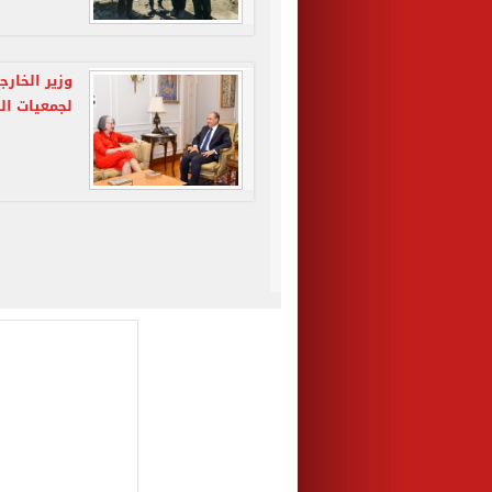
وزير الخار
لجمعيات ال