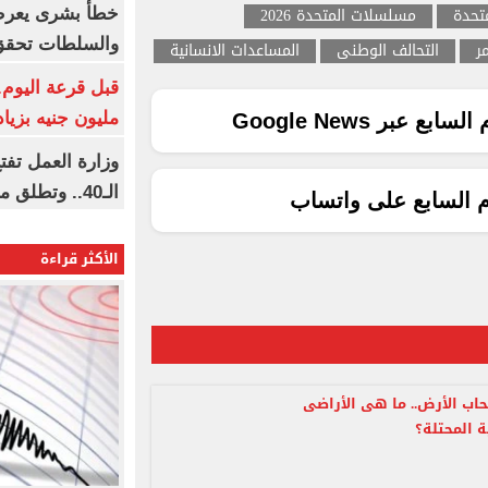
متحدة
مسلسلات المتحدة 2026
خطأ بشرى يعرض
والسلطات تحقق
ر
التحالف الوطنى
المساعدات الانسانية
مليون جنيه بزيادة 10 أض
ع عبر Google News
وزارة العمل تف
الـ40.. وتطلق مبادرة دعم الخبرات
م السابع على واتساب
الأكثر قراءة
ب الأرض.. ما هى الأراضى
 المحتلة؟