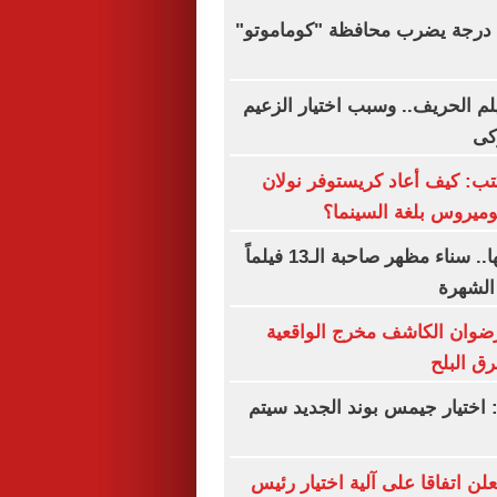
زلزال بقوة 5.1 درجة يضرب محافظة "كوماموتو"
يلم الحريف.. وسبب اختيار الزعيم
كى
ب: كيف أعاد كريستوفر نولان
ميروس بلغة السينما؟
فى ذكرى رحيلها.. سناء مظهر صاحبة الـ13 فيلماً
الشهرة
رضوان الكاشف مخرج الواقعية
رق البلح
 اختيار جيمس بوند الجديد سيتم
علن اتفاقا على آلية اختيار رئيس