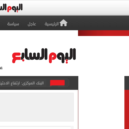
الرئيسية
عاجل
سياسة
البنك المركزى: ارتفاع الاحتياطى الأجنبى لـ 6.3
29 ألف طالب سجلوا رغباتهم fتنسيق المرحلة الأولى للقبول بالجامعات حتى الآن
حفلات U Arena تنطلق مع الهضبة عمرو دياب ضمن «يلا ساحل 2026» بالعلمين الجديدة
الآلاف يودعون عروس الشرقية
هل التربح من السوشيال ميدي
«يلا ساحل 2026» يقدم نموذجا جديدا للتسويق السياحى عبر المحتوى التفاعلى