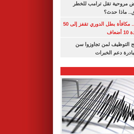
 مروحية تقل ترامب للخطر
.. ماذا حدث؟
قبل قرعة اليوم.. مكافأة بطل الدوري تقفز إلى 50
عاف
تح التوظيف لمن تجاوزوا سن