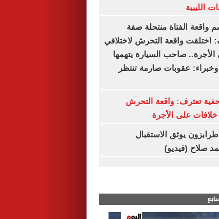
ت الليبية
م واقعة الفتاة منتحلة صفة
 اختلقت واقعة التحرش لاختلافي
الأجرة.. صاحب السيارة يتهمها
 وخبراء: عقوبات صارمة تنتظر
فية تعترف: واقعة التحرش
لافات على الأجرة
. طرابزون يوثق الاستقبال
د صلاح (فيديو)
سابع