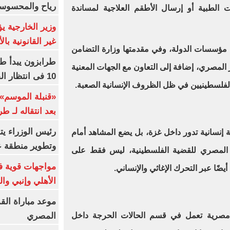
رياح والمحسوسة بالق
ات الطبية أو إرسال الأطقم العلاجية لمساندة
وزير الخارجية 
غير القانونية با
 مؤسسات الدولة، وفي مقدمتها وزارة التضامن
طرابزون يبدأ ط
ر المصري، إضافة إلى التعاون مع الجهات المعنية
10 فى انتظار الفرعون (فيديو)
ء الفلسطينيين في ظل الظروف الإنسانية الصعبة.
«قنبلة الموسم»
بعد انتقاله لـ ط
رئيس الوزراء ي
نسانية تدور داخل غزة، بل يضع المشاهد أمام
وتطوير منطقة ع
 المصري للقضية الفلسطينية، ليس فقط على
مواجهات قوية فى
ضًا عبر التحرك الإغاثي والإنساني.
الأهلي وإنبي وال
موعد مباراة الق
المصري
صرية تعمل في قسم الحالات الحرجة داخل