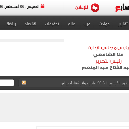
الخميس، 06 أغسطس 2026
تقارير
حوادث
عرب
عالم
تحقيقات
اقتصاد
رياضة
5 مليار دولار نهاية يوليو
 إلى مثواها الأخير بعد وفاتها ليلة زفافها.. صور
ا حلال أم حرام؟.. أمين الفتوى يجيب «فيديو»