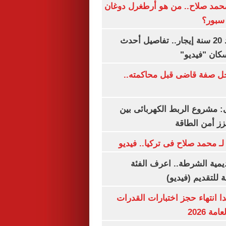
مد صلاح.. من هو أرطغرل دوغان
سبور؟
شقتك ملكك بعد 20 سنة إيجار.. تفاصيل أحدث
كان "فيديو"
ل صفة قاضى قبل محاكمته..
 مشروع الربط الكهربائى بين
زز أمن الطاقة
لـ محمد صلاح فى تركيا.. فيديو
يمية الشرطة.. اعرف الفئة
 للتقديم (فيديو)
ا انتهاء حجز اختبارات القدرات
ة 2026