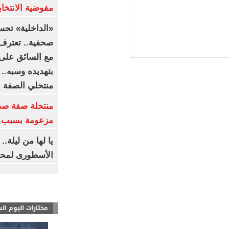
مفوضية الانتخابا
«الداخلية» تحس
صحفية.. تعترف:
مع السائق على 
بتهديده وسبه..
منتحلي الصفة
منتحلة صفة صح
مزعومة بسبب خ
يا لها من ليلة.
الأسطورى لمحم
مختارات اليوم ال