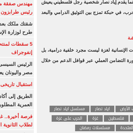
ينما يقدم إياد نصار شخصية رجل فلسطيني يعيش
مهندس صفقة مح
رئيس طرابزون 
حرب، في حبكة تمزج بين التوثيق الدرامي والبعد
طرح لوزارة الإس
شة
5 سقطات لمنتح
ت الإنسانية لغزة ليست مجرد خلفية درامية، بل
إنفوجراف
 التضامن العملي عبر قوافل الدعم من خلال
الرئيس السيسى:
مصر واليونان يع
استقبال تاريخى 
الطريق إلى أكاد
العمرية المطلوبة
الأرض
اياد نصار
مسلسل اياد نصار
فرصة أخيرة.. غد
فلسطين
غزة
الحرب على غزة
لطلاب الثانوية العام
متحدة
مسلسلات رمضان