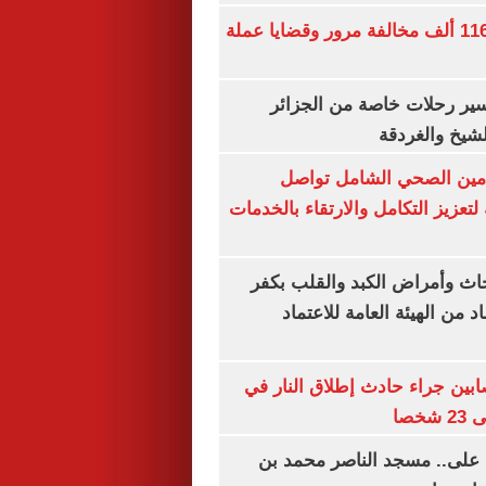
الداخلية تضبط 116 ألف مخالفة مرور وقضايا عملة
ير رحلات خاصة من الجزائر
لشيخ والغردقة
لتأمين الصحي الشامل تواصل
 لتعزيز التكامل والارتقاء بالخدمات
ث وأمراض الكبد والقلب بكفر
 من الهيئة العامة للاعتماد
ابين جراء حادث إطلاق النار في
خصا
 على.. مسجد الناصر محمد بن