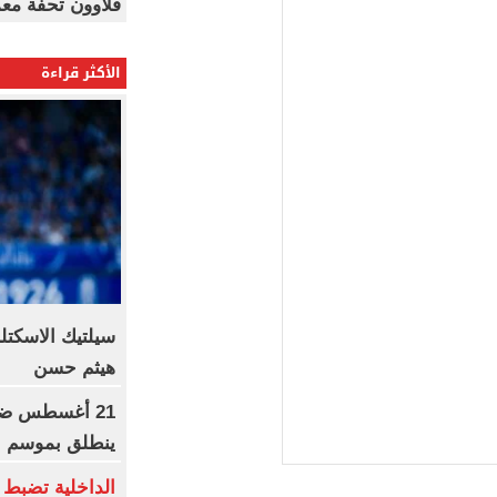
قلاوون تحفة معم
الأكثر قراءة
سيلتيك الاسكتل
هيثم حسن
21 أغسطس ضرب
ينطلق بموسم جد
الداخلية تضبط 