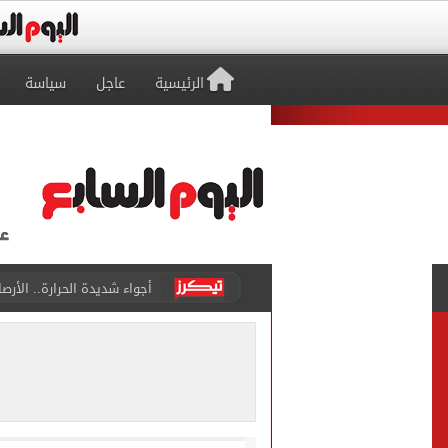
الرئيسية
عاجل
سياسة
أجواء شديدة الحرارة.. الأر
رابطة الأندية تكشف جدول م
الأهلي يخوض أول مران فى م
وزير الاستثمار والتجارة الخا
مصدر لـ"اليوم السابع": خوان