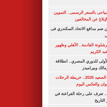
سياحى بالسعر الرسمى.. التموين
بلاغ عن المخالفين
 ضم مدافع الاتحاد السكندري فى
ى
شلونة القادمة.. الأهلي وظهور
بد الكريم
لأولى للدوري المصري.. انطلاقة
مالك وبيراميدز
مواعيد قطارات الصعيد 2026.. خريطة الرحلات
وان والعكس اليوم
. تعرف على رحلة الفراعنة في
التاريخ