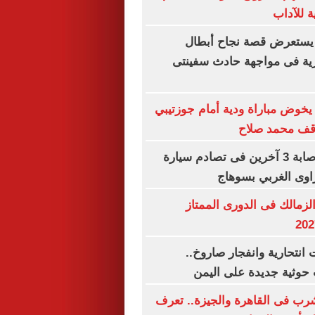
ة للآداب
يستعرض قصة نجاح أبطال
رية فى مواجهة حادث سفينتى
خوض مباراة ودية أمام جوزتيبي
وقف محمد صلاح
مصرع سيدة وإصابة 3 آخرين فى تصادم سيارة
اوى الغربي بسوهاج
لزمالك فى الدورى الممتاز
نتحارية وانفجار صاروخ..
حوثية جديدة على اليمن
شرب فى القاهرة والجيزة.. تعرف