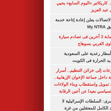
. كاريكاتير «اليوم السابع» يحيي
عبد العزيز
لاتصالات يعلن إعادة إتاحة خدمة
My N
مصرع سيدة وإصابة 3 آخرين فى تصادم سيارة
وى الغربي بسوهاج
مطار رعدية على السعودية
يد الحرارة فى الكويت
عات إلى خزائن التنظيم.. أسرار
 داخل جماعة الإخوان الإرهابية..
تمويل واستقطاب وبناء الولاءات
لسياسي بعيدا عن أعين الرقابة
رى: السلطات الإسرائيلية لا
الكامل للمعتقلين من غزة