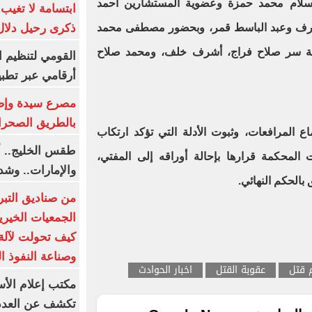
إسلام محمد حمزة وعضوية المستشارين أحمد
ابتسامة لا تغيب.
ذكرى رحيل دلال 
رف وعبد الباسط قمر، وبحضور مصطفى محمد
انة سر صلاح فراج، أشرف خلف، ومحمد صلاح
القومي لتنظيم ا
أرقامي عبر تطبيق TRA
بالطريق الصحرا
 المرافعات، وثبوت الأدلة التي تؤكد ارتكاب
طقس الخليج.. أ
 المحكمة قرارها بإحالة أوراقه إلى المفتي،
والإمارات.. وشد
من صناديق التبر
الجمعيات الخيرية
كيف تحولت لآلة 
وصناعة النفوذ ا
 قتل
عقوبة القتل
اخبار الحوادث
مكتب إعلام الأس
تكشف عن العدد 