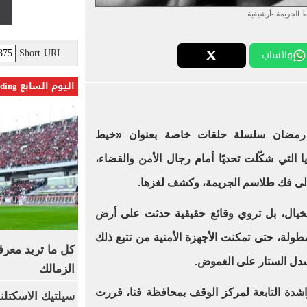
 الجريمة -أرشيفية
Short URL
واتساب
اليوم السابع Trending
ر رمضان سلسلة حلقات خاصة بعنوان «خيط
التي شكّلت تحديًا أمام رجال الأمن والقضاء،
لى فك طلاسم الجريمة، وكشف لغزها.
لخيال، بل تروي وقائع حقيقية حدثت على أرض
طولة، حتى تمكنت الأجهزة الأمنية من تتبع ذلك
كل ما تريد معرف
سدل الستار على الغموض.
الزمالك
شدة التابعة لمركز الوقف بمحافظة قنا، قررت
سيلتيك الاسكتل