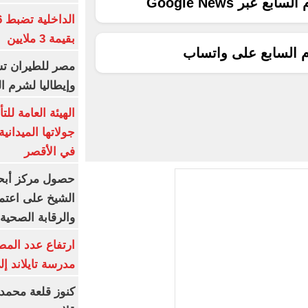
ع عبر Google News
بقيمة 3 ملايين
م السابع على واتساب
مصر للطيران تس
وإيطاليا لشرم ا
الهيئة العامة ل
جولاتها الميدانية
في الأقصر
حصول مركز أبحا
الشيخ على اعتماد
والرقابة الصحية
ارتفاع عدد المص
مدرسة تايلاند إلى 23 ش
كنوز قلعة محمد