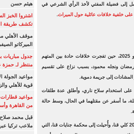
هيثم حسن
مل إلى فضيلة المفتي لأخذ الرأي الشرعي في
لى خلفية خلافات عائلية حول الميراث
.
اشتروا الخبز ال
تكشف طريقة الإ
موقف الأهلي من
الميركاتو الصيف
جدول مباريات بر
وتعود أحداث الواقعة إلى شهر يونيو 2025، حين تفجرت خلافات حادة بين المتهم
منتظر لـ حمزة ع
امًا، وشقيقه رمضان ونجله محمود، بسبب نزاع على تقسيم
مواعيد الجولة ا
 المشادات إلى جريمة دموية.
قوية للأهلي والز
 على استخدام سلاح ناري، وأطلق عدة طلقات
لة، ما أسفر عن مقتلهما في الحال، وسط حالة
من القاهرة وأس
.
قبل محمد صلاح.
وقُيّدت القضية برقم 4026 لسنة 2025 كلي قنا، وأُحيلت إلى محكمة جنايات قنا، التي
ملاعب تركيا عبر 