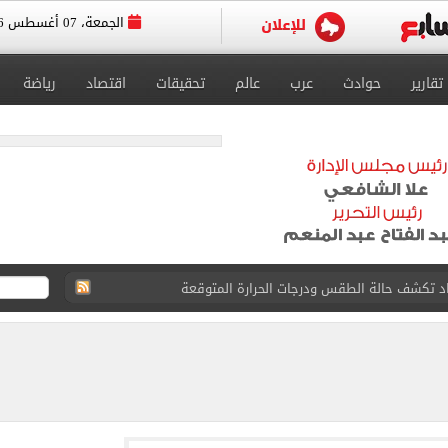
الجمعة، 07 أغسطس 2026
تقارير
حوادث
عرب
عالم
تحقيقات
اقتصاد
رياضة
صاد تكشف حالة الطقس ودرجات الحرارة المتوقعة
واعيد مباريات الدوري.. تعديل التوقيتات فى رمضان
عسكر إسبانيا استعداداً للموسم الجديد.. صور
رجية يبحث مع نائب وزير التجارة الصيني تعزيز التعاون
 بيزيرا يرفض العودة للزمالك