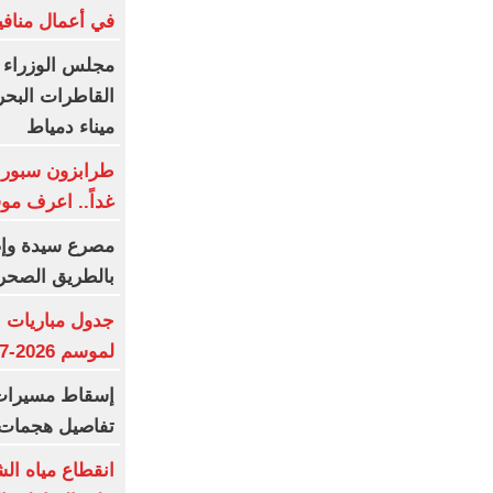
في أعمال منافي
مجلس الوزراء 
القاطرات البح
ميناء دمياط
طرابزون سبور ي
غداً.. اعرف م
بالطريق الصحر
جدول مباريات ا
لموسم 2026-2027
إسقاط مسيرات ا
تفاصيل هجمات 
انقطاع مياه ال