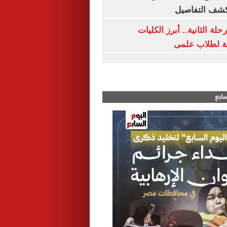
كشف التفاصيل
لة الثانية.. أبرز الكليات
حة لطلاب علمى
سابع