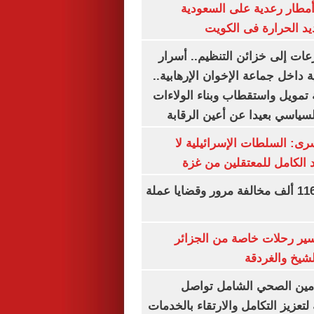
مطار رعدية على السعودية
يد الحرارة فى الكويت
عات إلى خزائن التنظيم.. أسرار
 داخل جماعة الإخوان الإرهابية..
تمويل واستقطاب وبناء الولاءات
لسياسي بعيدا عن أعين الرقابة
رى: السلطات الإسرائيلية لا
الكامل للمعتقلين من غزة
الداخلية تضبط 116 ألف مخالفة مرور وقضايا عملة
ير رحلات خاصة من الجزائر
لشيخ والغردقة
لتأمين الصحي الشامل تواصل
 لتعزيز التكامل والارتقاء بالخدمات