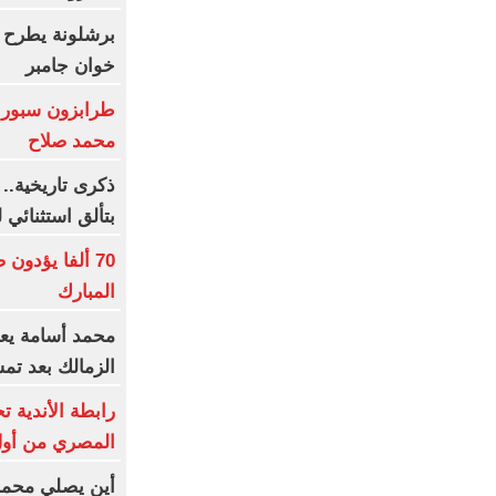
برشلونة يطرح 
خوان جامبر
طرابزون سبور 
محمد صلاح
بتألق استثنائي
70 ألفا يؤدو
المبارك
محمد أسامة يعو
الزمالك بعد تمس
رابطة الأندية 
المصري من أول 
أين يصلي محمد 