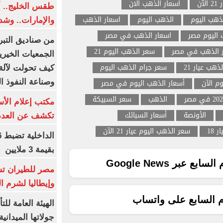
آن
اسعار الذهب الان
طقس الخليج.. أ
ذهب اليوم
الذهب اليوم
اسعار الذهب
والإمارات.. وشد
 اليوم مصر
اسعار الذهب في مصر
من صناديق التبر
 الذهب في مصر
سعر الذهب اليوم 21
الجمعيات الخيرية
ذهب عيار 21
سعر جرام الذهب اليوم
كيف تحولت لآلة 
م الآن
أسعار الذهب اليوم في مصر
وصناعة النفوذ ا
الذهب
سعر السبيكة
مكتب إعلام الأس
الأونصة
أسعار السبائك
تكشف عن العدد 
 18
سعر الذهب اليوم عيار 21 الآن
بقيمة 3 ملايين
ع عبر Google News
مصر للطيران تس
وإيطاليا لشرم ا
م السابع على واتساب
الهيئة العامة ل
جولاتها الميدانية