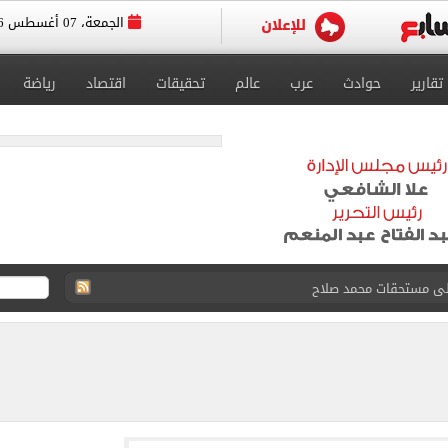
الجمعة، 07 أغسطس 2026
تقارير
حوادث
عرب
عالم
تحقيقات
اقتصاد
رياضة
ى نصف نهائى بطولة العالم
 رأسية وائل جمعة فى مران الأهلي تستحضر أمجاد الصخرة
ى معسكر إسبانيا.. جلسة عموتة وفقرة بدنية.. صور
 فى نصف نهائي بطولة العالم لناشئات كرة اليد