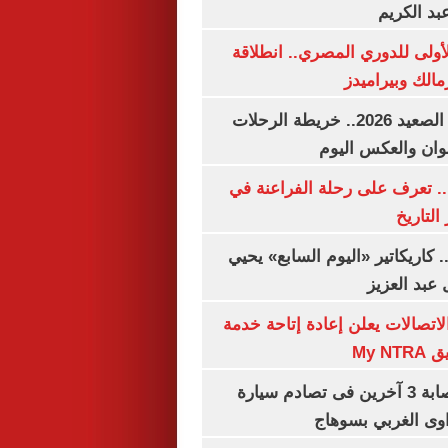
بد الكريم
لأولى للدوري المصري.. انطلاقة
مالك وبيراميدز
مواعيد قطارات الصعيد 2026.. خريطة الرحلات
وان والعكس اليوم
. تعرف على رحلة الفراعنة في
التاريخ
. كاريكاتير «اليوم السابع» يحيي
عبد العزيز
لاتصالات يعلن إعادة إتاحة خدمة
My N
مصرع سيدة وإصابة 3 آخرين فى تصادم سيارة
وى الغربي بسوهاج