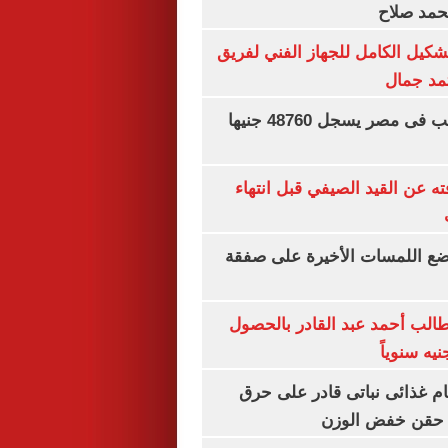
محمد صلاح
تشكيل الكامل للجهاز الفني لفريق
تمد جمال
سعر الجنيه الذهب فى مصر يسجل 48760 جنيها
ته عن القيد الصيفي قبل انتهاء
يضع اللمسات الأخيرة على صفقة
الب أحمد عبد القادر بالحصول
ام غذائى نباتى قادر على حرق
ن حقن خفض الوزن