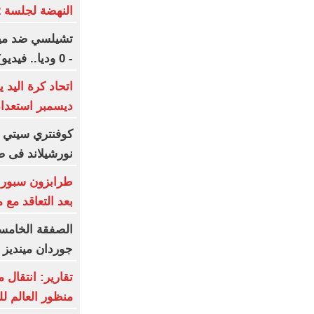
النهضة لجلسة 12 أكتوبر
- 0 وديا.. فيديو)
ديسمبر استعدادا
كوفنتري سيتي ي
نورشيلاند فى ص
بعد التعاقد مع
جوردان مينديز 
تقارير: انتقال 
منظور العالم ل