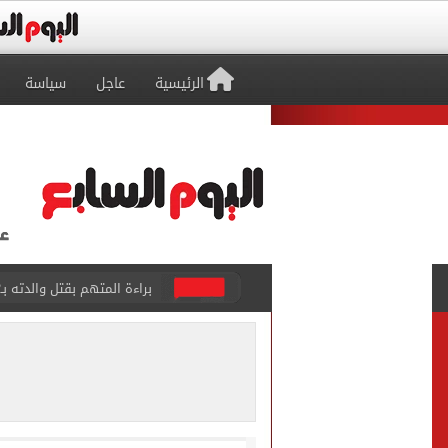
الرئيسية
عاجل
سياسة
بيتسو موسيماني مديرا فنيا 
كل شيء يبدأ من العقل.. رسا
طرابزون سبور يعلن بيع 18 ألف تذكرة موسمية بعد التعاقد مع محمد صلاح
الزمالك يعلن التشكيل الكام
تقارير: الأهلى يضع اللمسات