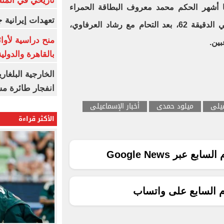
تاريخي في المن
ا أشهر الحكم محمد معروف البطاقة الحمراء
تعهدات إيرانية
لحسن منصور، لاعب الدراويش، في الدقيقة 62، بعد التحام مع رشاد العرفاوي،
منح دراسية لأوائل
بين.
بالقاهرة والدولي
الخارجية البلغار
انفجار طائرة مس
عيلى
ميلود حمدى
أخبار الإسماعيلى
الأكثر قراءة
ع عبر Google News
م السابع على واتساب