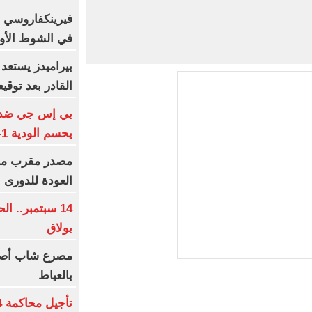
فيرينكفاروسي ض
في الشوط الأول
بيراميدز يستعد
القادر بعد توقيعه 4 مو
بي إس جي ضد مان
يحسم الودية 1-1 في السويد
مصدر مقرب من 
العودة للدورى 
14 سبتمبر.. 
بولاق
مصرع شاب أصي
بالعياط