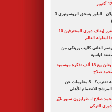
تشيلسي ضد ميلان.. البلوز يسحق الروسونيري 3
اتحاد كرة اليد يقرر إيقاف دوري المحترفين 10
 لبطولة العالم
ضم الغاني كاليب يرينكي من
فقة قياسية
طرابزون سبور يعلن بيع 18 ألف تذكرة موسمية
 محمد صلاح
الصفقة الخامسة تقترب؟.. 5 معلومات عن
المرشح للانضمام للأهلى
محمد صلاح لـ طرابزون سبور غيّر
لدورى التركى