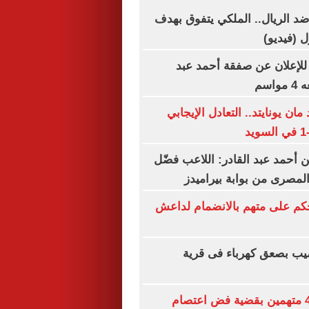
د الريال.. الملكي يتفوق بهدف
 (فيديو)
 للإعلان عن صفقة أحمد عبد
اسم
 يونايتد.. التعادل الإيجابي
أحمد عبد القادر: اللاعب فضّل
المصرى من بوابة بيراميدز
الحكم على متهم بالانضمام لداعش
ب بصعق كهرباء فى قرية
تأجيل محاكمة 4 متهمين بقضية فض اعتصام