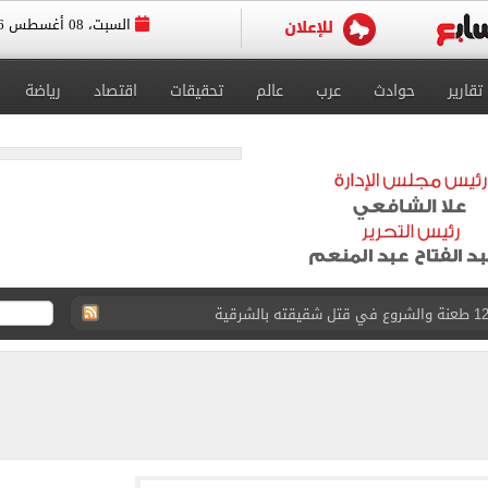
السبت، 08 أغسطس 2026
تقارير
حوادث
عرب
عالم
تحقيقات
اقتصاد
رياضة
لمنتخب جنوب أفريقيا
لة غامضة من عبد الله السعيد بعد غيابه عن الزمالك
ل للجهاز الفني لفريق الكرة بقيادة معتمد جمال
 الأخيرة على صفقة جوردان مينديز