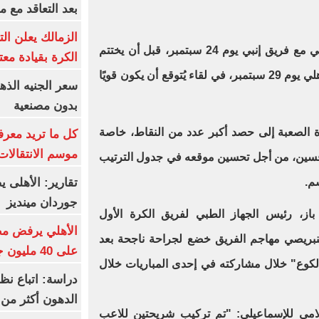
بعد التعاقد مع 
الزمالك يعلن ال
وفي الجولة التالية، يلتقي الإسماعيلي مع فريق إنبي يوم 24 سبتمبر، قبل أن يختتم
الكرة بقيادة مع
مبارياته في الشهر بمواجهة البنك الأهلي يوم 29 سبتمبر، في لقاء يُتوقع أن يكون قويًا
بدون مصنعية
ة الصعبة إلى حصد أكبر عدد من النقاط، خاصة
كل ما تريد معرف
موسم الانتقالات
فسين، من أجل تحسين موقعه في جدول الترتيب
تقارير: الأهلى 
م.
جوردان مينديز
ز، رئيس الجهاز الطبي لفريق الكرة الأول
الأهلي يرفض مط
لنبريصي مهاجم الفريق خضع لجراحة ناجحة بعد
على 40 مليون جنيه سنوياً
كوع" خلال مشاركته في إحدى المباريات خلال
دراسة: اتباع نظ
الدهون أكثر م
مي للإسماعيلى: "تم تركيب شريحتين للاعب