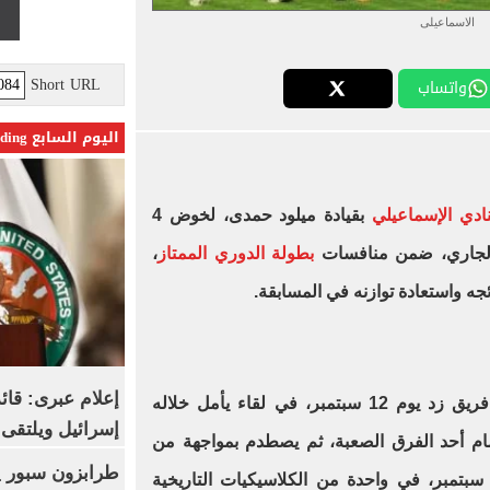
الاسماعيلى
Short URL
واتساب
اليوم السابع Trending
ادي الإسماعيلي
بقيادة ميلود حمدى، لخوض 4
الجاري، ضمن منافسات
بطولة الدوري الممتاز
،
ه واستعادة توازنه في المسابقة.
إعلام عبرى: قائد
يستهل الدراويش مواجهاته بملاقاة فريق زد يوم 12 سبتمبر، في لقاء يأمل خلاله
إسرائيل ويلتقى 
أمام أحد الفرق الصعبة، ثم يصطدم بمواجهة من
لعيار الثقيل أمام الزمالك يوم 18 سبتمبر، في واحدة من الكلاسيكيات التاريخية