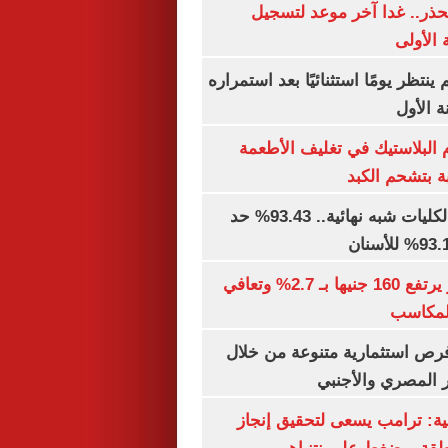
حذر.. غدا آخر موعد لتسجيل
 الأولى
ينتظر يومًا استثنائيًا بعد استمراره
 الأول
البلاستيك في تغليف الأطعمة
ة بتشحم الكبد
توقعات تنسيق الكليات شبه نهائية.. 93.43% حد
الذهب في مصر يرتفع 160 جنيها بـ 2.7% وتعافي
المكاسب
رص استثمارية متنوعة من خلال
 المصري والأجنبي
ية: ترامب يسعى لتحقيق إنجاز