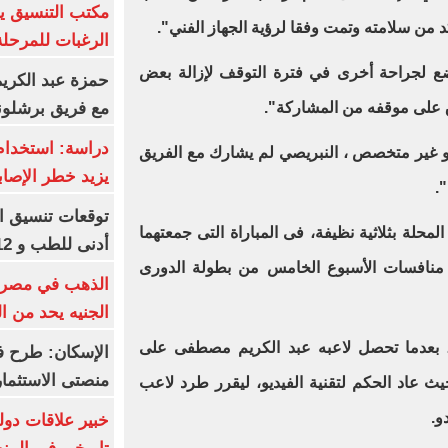
مكتب التنسيق ي
 من سلامته وتمت وفقا لرؤية الجهاز الفني".
الرغبات للمرحلة
 لجراحة أخرى في فترة التوقف لإزالة بعض
حمزة عبد الكريم 
مع فريق برشلونة
 على موقفه من المشاركة".
دراسة: استخدام 
هو غير متخصص ، النبريصي لم يشارك مع الفريق
يزيد خطر الإصاب
.
حلة بثلاثية نظيفة، فى المباراة التى جمعتهما
أدنى للطب و 93.12% للأسنان
منافسات الأسبوع الخامس من بطولة الدورى
الجنيه يحد من 
 بعدما تحصل لاعبه عبد الكريم مصطفى على
الإسكان: طرح ف
منصتى الاستثمار
قة الحمراء، في الدقيقة 26، حيث عاد الحكم لتقنية الفيديو، ليقرر طرد لاعب
و.
خبير علاقات دول