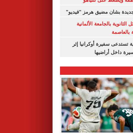
طقة ويضغط على نتنياهو
 جديدة بشان مضيق هرمز "فيديو"
 الثانوية بالجامعة الألمانية
ة بالعاصمة
ية تستدعى سفيرة أوكرانيا إثر
يرة داخل أراضيها