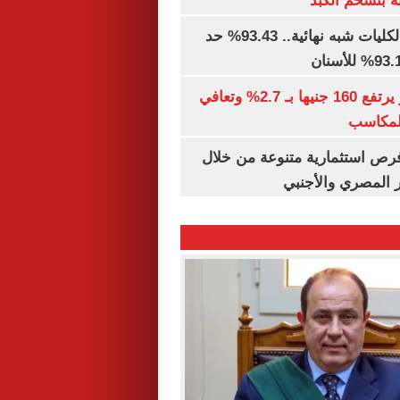
ة بتشحم الكبد
توقعات تنسيق الكليات شبه نهائية.. 93.43% حد
الذهب في مصر يرتفع 160 جنيها بـ 2.7% وتعافي
المكاسب
رص استثمارية متنوعة من خلال
 المصري والأجنبي