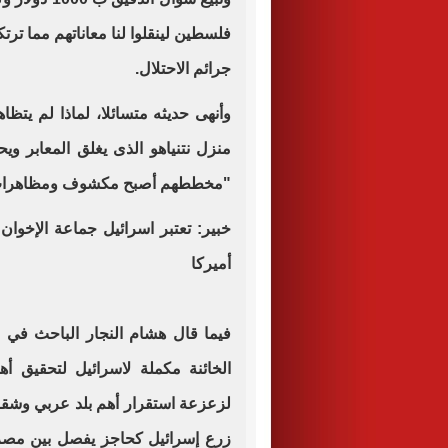
فلسطين لينقلوا لنا معاناتهم مما ت
جرائم الاحتلال.
وأنهى حديثه متسائلا، لماذا لم يتظاه
منزل نتنياهو الذى يغلق المعابر وي
"مخططهم أصبح مكشوف ومظاهرات تل
خبير: تعتبر اسرائيل جماعة الإخوان 
أميركا
فيما قال هشام النجار الباحث في 
الخائنة مكملة لاسرائيل لتحقيق 
لزعزعة استقرار أهم بلد عربي وشق
زرع إسرائيل كحاجز يفصل بين مصر 