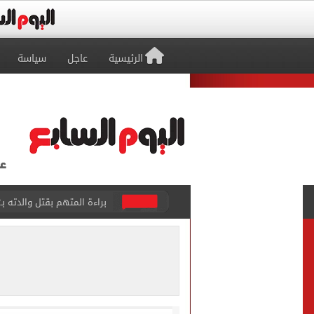
الرئيسية
عاجل
سياسة
بيتسو موسيماني مديرا فنيا 
كل شيء يبدأ من العقل.. رسا
طرابزون سبور يعلن بيع 18 ألف تذكرة موسمية بعد التعاقد مع محمد صلاح
الزمالك يعلن التشكيل الكام
تقارير: الأهلى يضع اللمسات