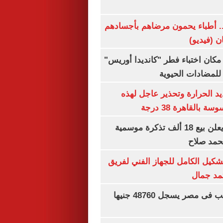
.. أطباء يحمون مرضاهم بأجسادهم
ان (فيديو)
كان اختباء فطر "كانديدا أوريس"
 للمضادات الحيوية
 الحرارة وتحذير عاجل لهذه
بالقاهرة 38 درجة
طرابزون سبور يعلن بيع 18 ألف تذكرة موسمية
محمد صلاح
تشكيل الكامل للجهاز الفني لفريق
تمد جمال
سعر الجنيه الذهب فى مصر يسجل 48760 جنيها