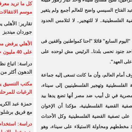
كل ما تريد معرف
د الفتاح السيسي واضح للعالم أجمع ولم يتغير
موسم الانتقالات
ة الفلسطينية.. لا للتهجير.. لا لتلامس الحدود
تقارير: الأهلى 
جوردان مينديز
ليوم السابع" قائلا "احنا كمواطنين واقفين فى
الأهلي يرفض مط
حد جنود نحمى بلدنا.. الرئيس مش لوحده على
على 40 مليون جنيه سنوياً
على العهد".
دراسة: اتباع نظ
الدهون أكثر م
أمام العالم، وأن ما كانت تسعى إليه جماعة
مكتب التنسيق ي
ة الفلسطينية وتهجير الفلسطينيين إلى سيناء،
الرغبات للمرحلة
مصرية في تل أبيب ضد مصر أنها تضع يدها بيد
حمزة عبد الكريم 
صفية القضية الفلسطينية، مؤكدا أن الإخوان
مع فريق برشلونة
لى تصفية القضية الفلسطينية وكل الأحداث
دراسة: استخدام 
 مخططهم ومحاولة الاستيلاء على سيناء، وهو