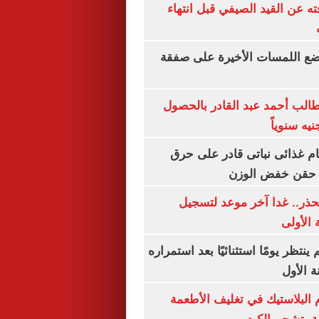
ته عن القيد الصيفي قبل انتهاء
يضع اللمسات الأخيرة على صفقة
الب أحمد عبد القادر بالحصول
ام غذائى نباتى قادر على حرق
ن حقن خفض الوزن
حذر.. غدا آخر موعد لتسجيل
 الأولى
ينتظر يومًا استثنائيًا بعد استمراره
 الأول
البلاستيك في تغليف الأطعمة