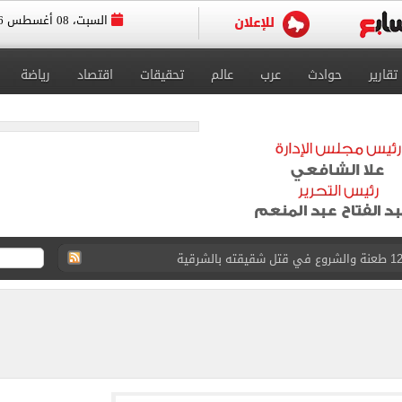
السبت، 08 أغسطس 2026
تقارير
حوادث
عرب
عالم
تحقيقات
اقتصاد
رياضة
لمنتخب جنوب أفريقيا
لة غامضة من عبد الله السعيد بعد غيابه عن الزمالك
ل للجهاز الفني لفريق الكرة بقيادة معتمد جمال
 الأخيرة على صفقة جوردان مينديز