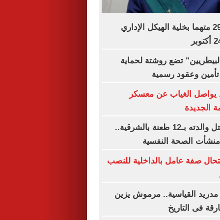
تأجيل محاكمة 29 متهما بخلية الهيكل الإداري
بيطريين" تضع روشتة لحماية
 تأمين وعقود رسمية
د يواصل الغياب عن معسكر
ة الجديدة
براءة المتهم بقتل والدته بـ12 طعنة بالشرقية..
منشأت الصحة النفسية
تحال صفة عامل بالداخلية للنصب
مدريد القياسية.. مرموش يزين
ارقة فى التاريخ