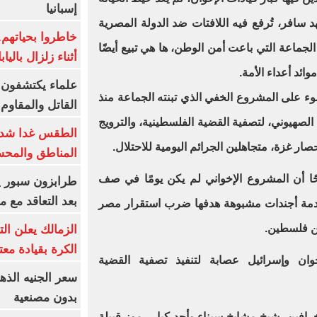
إسبانيا
د سافر، تُرفع فيه اللافتات ضد الدولة المصرية
خاطروا بحياتهم
لجماعة التي باعت أمن الوطن، ها هي تبيع أيضًا
أثناء زلزال بالياب
ئد أعداء الأمة.
علماء يكتشفون م
ء على المشروع الخفي الذي تبنته الجماعة منذ
القاتل والمقاوم
الصهيوني، لتصفية القضية الفلسطينية، والترويج
الطقس غدا شديد
ر غزة، متجاهلين الجرائم اليومية للاحتلال.
المناطق والمحسوسة 
ًا أن المشروع الإخواني لم يكن يومًا في صف
بعد التعاقد مع 
خدمة أجندات مشبوهة هدفها ضرب استقرار مصر
عن فلسطين.
الزمالك يعلن ال
الكرة بقيادة مع
ان وإسرائيل عصابة لتنفيذ تصفية القضية
بدون مصنعية
رافين، شيخ مشايخ سيناء وأحد كبار رموز قبيلة