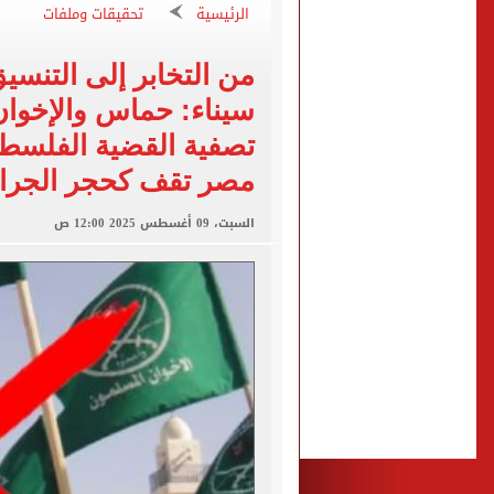
عبد الله السعيد يواصل الغي
الرئيسية
تحقيقات وملفات
برنامج غذائى خاص للاعبى ا
من التخابر إلى التنسي
شيكو بانزا يخطر الزمالك بالعودة 
سيناء: حماس والإخوان
رسميا.. اتحاد الكرة يعلن استض
تصفية القضية الفلسطين
براءة المتهم بقتل والدته بـ12 طعنة والشروع في قتل شقيقته بالشرقية
مصر تقف كحجر الجراني
السبت، 09 أغسطس 2025 12:00 ص