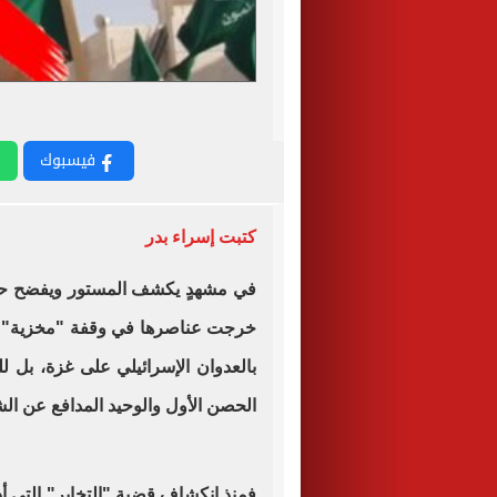
فيسبوك
كتبت إسراء بدر
في مشهدٍ يكشف المستور ويفضح ح
خرجت عناصرها في وقفة "مخزية" أما
بالعدوان الإسرائيلي على غزة، بل ل
الحصن الأول والوحيد المدافع عن ا
فمنذ انكشاف قضية "التخابر" التي أدي