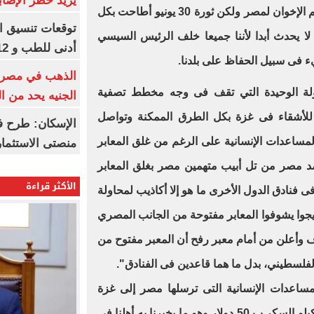
يزيد خطر الإصاب
الأمر الذي كان سيتم خلال فترة حكم الإخوان لمصر ولكن ثورة 30 يونيو أطاحت بكل
لا يحدث أبدا لأننا جميعا خلف الرئيس السيسي
أدنى للطب و 93.12% للأسنان
 فى سبيل الحفاظ على بلدنا.
لة الوحيدة التي تقف فى وجه مخطط تصفية
الجنيه يحد من 
 للأشقاء فى غزة بكل الطرق الممكنة وتواصل
الإسكان: طرح ف
مساعدات الإنسانية على الرغم من غلق المعابر
منصتى الاستثمار
ضد مصر من تل أبيب متهمين مصر بغلق المعابر
الأكثر قراءة
 فنادق الدول الأخرى ما هو إلا أكاذيب لمحاولة
يجوا يشوفوا المعابر مفتوحة من الجانب المصري
 وأعلن من أمام معبر رفح أن المعبر مفتوح من
فلسطيني، بدل ما هما قاعدين فى الفنادق".
عدات الإنسانية التى ترسلها مصر إلى غزة
وتبيع شوال الدقيق ب 1000 دولار وكيلو السكر ب 50 دولار وهو ما يخبرنا به أهلنا فى