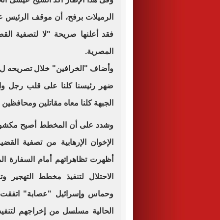
الرميلات برفح، أن موقف الرئيس عب
فقد أعلنها صريحة "لا لتصفية القضي
المصرية.
وأضاف "الخرافين" خلال تصريحه ل "ا
ضهر رئيسنا كلنا على قلب رجل وا
الجبهة كلنا معاه مقاتلين ومحافظين 
وشدد على أن المخطط أصبح مكشوف 
الإخوان الإرهابية من تصفية القضي
أظهرت تظاهراتهم أمام السفارة ال
الاحتلال لتنفيذ مخطط التهجير وت
وحماس وإسرائيل "عصابة" اتفقت ع
الحالية مسلسل من إخراجهم لتنفيذ