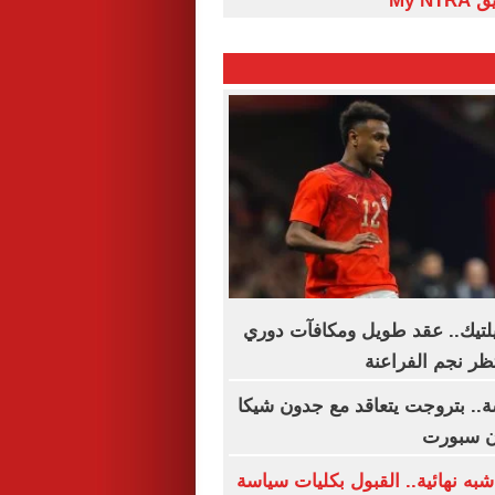
My N
تيك.. عقد طويل ومكافآت دوري
تظر نجم الفراعنة
.. بتروجت يتعاقد مع جدون شيكا
ن سبورت
به نهائية.. القبول بكليات سياسة