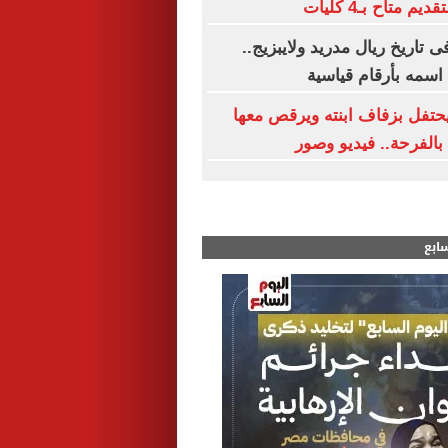
 متاح بـ4 كليات
بين فى تاريخ ريال مدريد ولايبزيج..
اسمه بأرقام قياسية
تفل بزفاف ابنته ويرقص معها
بالفرحة.. فيديو وصور
سابع