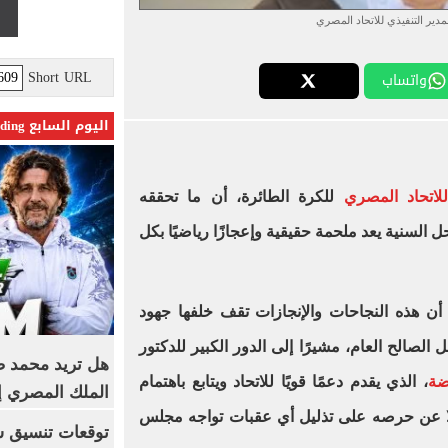
دير التنفيذي للاتحاد المصري
Short URL
واتساب
اليوم السابع Trending
لاتحاد المصري
للكرة الطائرة، أن ما تحققه
 السنية يعد ملحمة حقيقية وإعجازًا رياضيًا بكل
 هذه النجاحات والإنجازات تقف خلفها جهود
لصالح العام، مشيرًا إلى الدور الكبير للدكتور
هل تريد محمد صل
ضة
، الذي يقدم دعمًا قويًا للاتحاد ويتابع باهتمام
الملك المصري إ
لًا عن حرصه على تذليل أي عقبات تواجه مجلس
توقعات تنسيق شب