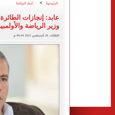
الرئيسية
أخبار الرياضة
هيثم حسن وسيلتيك.. عقد طو
تعرف على آخر موعد لتسجيل رغ
عابد: إنجازات الطائرة
متى تنتهى تظلمات الثانوية العامة 2026.. والفترة المتبقية
وزير الرياضة والأولمب
بيزيرا يتمسك بالرحيل عن ال
الثلاثاء، 26 أغسطس 2025 06:44 م