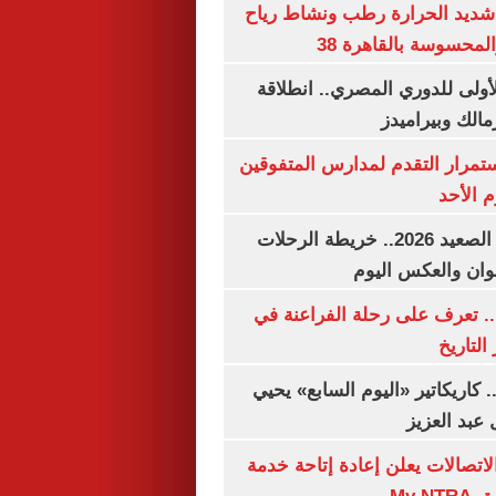
شديد الحرارة رطب ونشاط رياح
لمحسوسة بالقاهرة 38
لأولى للدوري المصري.. انطلاقة
مالك وبيراميدز
استمرار التقدم لمدارس المتفوقين
م الأحد
مواعيد قطارات الصعيد 2026.. خريطة الرحلات
وان والعكس اليوم
. تعرف على رحلة الفراعنة في
التاريخ
. كاريكاتير «اليوم السابع» يحيي
عبد العزيز
لاتصالات يعلن إعادة إتاحة خدمة