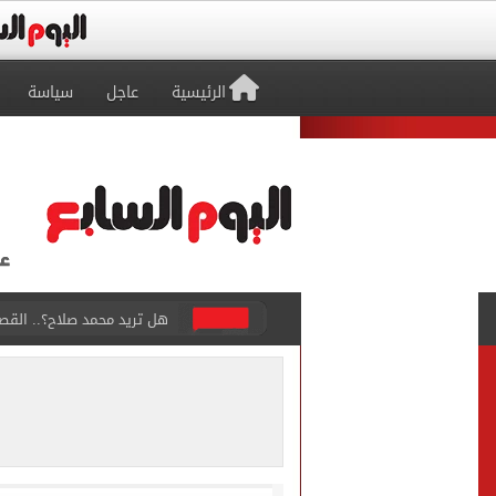
الرئيسية
عاجل
سياسة
هل تريد محمد صلاح؟.. القصة
توقعات تنسيق شبه نهائية.. 
مكتب التنسيق: إتاحة تعديل
بيع 15 ألف قميص و17000 تذكرة موسمية فى طرابزون سبور بعد صفقة محمد صلاح
المرحلة الأولى.. معامل تنس
7 قتلى و15 مصابا بإطلاق نار داخل مدرسة فى تايلاند