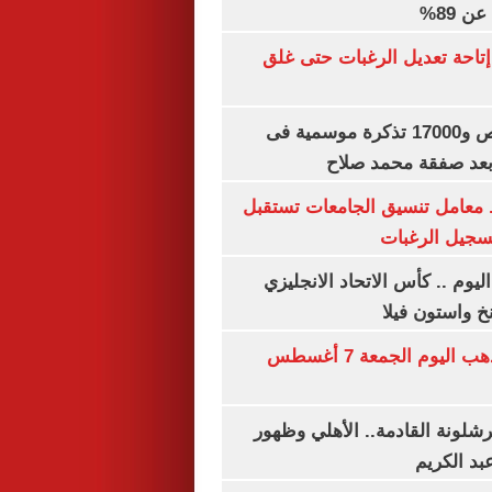
 89%
تاحة تعديل الرغبات حتى غلق
بيع 15 ألف قميص و17000 تذكرة موسمية فى
بعد صفقة محمد صلاح
. معامل تنسيق الجامعات تستقبل
تسجيل الرغبات
ليوم .. كأس الاتحاد الانجليزي
خ واستون فيلا
توقعات سعر الذهب اليوم الجمعة 7 أغسطس
شلونة القادمة.. الأهلي وظهور
بد الكريم