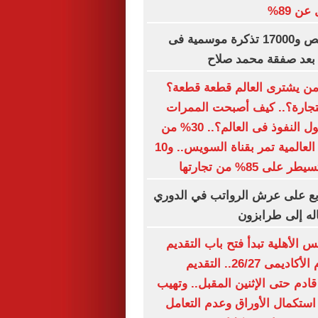
ن 89%
بيع 15 ألف قميص و17000 تذكرة موسمية فى
بعد صفقة محمد صلاح
 من يشترى العالم قطعة قطعة؟
التجارة؟.. كيف أصبحت الممرات
البحرية أهم أصول النفوذ فى العالم؟.. 30% من
تجارة الحاويات العالمية تمر بقناة السويس.. و10
 85% من تجارتها
بع على عرش الرواتب في الدوري
اله إلى طرابزون
الأهلية تبدأ فتح باب التقديم
الإلكترونى للعام الأكاديمى 26/27.. التقديم
ادم حتى الإثنين المقبل.. وتهيب
ستكمال الأوراق وعدم التعامل