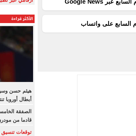
أرقامي عبر تطبيق TRA
ع عبر Google News
الأكثر قراءة
م السابع على واتساب
هيثم حسن وسيل
أبطال أوروبا تن
الصفقة الخامسة
قادما من مودر
توقعات تنسيق ش