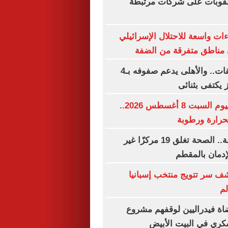
قوبات على شركات مرتبطة
ءات واسعة للاحتلال الإسرائيلي
مناطق متفرقة من الضفة
الزمالك بلا صفقات.. والأهلى يدعم صفوفه بـ4
ز يكتفى بثنائى
حالة الطقس اليوم السبت 8 أغسطس 2026..
حرارة ورطوبة
أخبار × 24 ساعة.. الصحة تغلق 19 مركزًا غير
دمان بالمقطم
شف سر تتويج منتخب إسبانيا
لم
اة فيدراليين لوقفهم مشروع
كري في البيت الأبيض