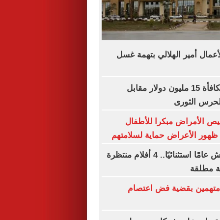
عمال أمير الهلالي بتهمة غسل
أمريكا تعرض مكافأة 15 مليون دولار مقابل
لحرس الثورى
ص الأمراض مبكرا للأطفال
ظهور الأعراض حماية لسلامتهم
رحمة أحمد تعيش عامًا استثنائيًا.. 4 أفلام منتظرة
 مطلقة
ظر محاكمة 4 متهمين بقضية فض اعتصام