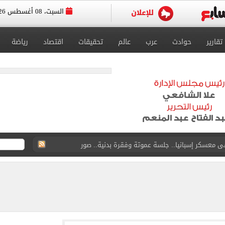
السبت، 08 أغسطس 2026
تقارير
حوادث
عرب
عالم
تحقيقات
اقتصاد
رياضة
ى معسكر إسبانيا.. جلسة عموتة وفقرة بدنية.. صور
لخط باسم شخص لا يجعله مسؤولًا عن الجرائم المرتكبة به
 البر في أجواء صيفية مميزة.. فيديو
لفاخر فى طرابزون.. صور
ون سبور رخصة مشاركة محمد صلاح
القاضي المزيف: اشتريت بدلتين من سوق الجمعة واستأجرت بودي جارد عشان أتقن الشخصية
ة الأهلي على كأس خوان جامبر