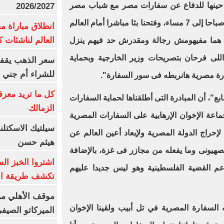
ل حينها للدفاع عن سفارات مصر مع شباب مصر
2026/2027
الأبطال ووضعنا حظر التجوال من 7 صباحا إلى 7 مساء، وفتحنا بثا مباشرا أمام العالم
انطلاق مباراة م
العالم لناشئات ك
ن هما مفيهومش رجالة ومقدرش حد فيهم ينزل
للى فرحان بتصريحات وزير الخارجية وبحماية
سعر الذهب يقفز
للشراء أم جني ا
رة مصرية هانربطه فى سور السفارة".
كل ما تريد معرف
بع"، أن المبادرة التى أطلقناها لحماية السفارات
الزمالك
اعة الإخوان الإرهابية على السفارات المصرية
سيلتيك الاسكتل
لإحراج الدولة المصرية ولإبعاد أعين العالم عن
هيثم حسن
لصهيونى وما يفعله من مجازر فى غزة، بالإضافة
اشتروا الخبز ال
م القضية الفلسطينية وهو ليس جديدا عليهم
تكشف طريقة الإ
موقف الأهلي من
السفارة المصرية في تل أبيب ولقينا الإخوان
الميركاتو الصيف