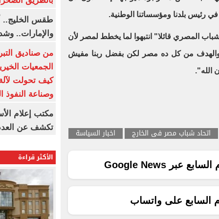
بالطريق الصحرا
ا في رئيس بلدنا ومؤسساتنا الوطنية.
طقس الخليج.. أ
والإمارات.. وشد
شباب المصري قائلا" انتبهوا لما يخطط لمصر لأن
من صناديق التبر
ت والهدف من كل ده مصر لكن بفضل ربنا مفيش
الجمعيات الخيرية
الله".
كيف تحولت لآلة 
وصناعة النفوذ ا
مكتب إعلام الأس
تكشف عن العدد 
اتحاد شباب مصر فى الخارج
اخبار السياسة
الأكثر قراءة
ع عبر Google News
م السابع على واتساب