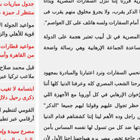
ة قررنا إننا ننزل السفارات المصرية وبدأنا
جدول مباريات بر
ا الدكر يقرب، ولا يجرؤ مخلوق منهم يقرب فى
منتظر لـ حمزة ع
ن أمام السفارات ولسه هانلف على كل العواصم".
مواعيد الجولة ا
قوية للأهلي والز
 المصرية في تل أبيب تعتبر هجمة على الدولة
ساعدة الجماعة الإرهابية وهي رسالة واضحة
من القاهرة وأس
قبل محمد صلاح.
مي السفارات ونرد اعتبارنا والمبادرة بمجهود
ملاعب تركيا عبر 
حنا الشعب المصري كله وعرفنا الدنيا كلها أننا
ابتسامة لا تغيب.
خوان الإرهابي في كل أوروبا مع الأجهزة اللي
ذكرى رحيل دلال 
حظر تجوال عليهم وقولنا ليهم جميعا "الدكر"
القومي لتنظيم ا
اجل وده الأهم لينا إننا كشفناهم قدام الدنيا
أرقامي عبر تطبيق TRA
ادتها ضد كل من تسول لها نفسه المساس بأمن
 حاجة تخص مصر بره هيواجهنا إحنا الأول لأن