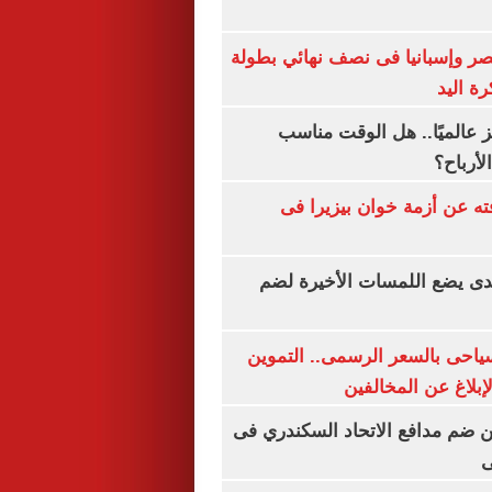
صر وإسبانيا فى نصف نهائي بطولة
رة اليد
 عالميًا.. هل الوقت مناسب
لأرباح؟
ته عن أزمة خوان بيزيرا فى
ندى يضع اللمسات الأخيرة لضم
سياحى بالسعر الرسمى.. التموين
بلاغ عن المخالفين
 ضم مدافع الاتحاد السكندري فى
ى