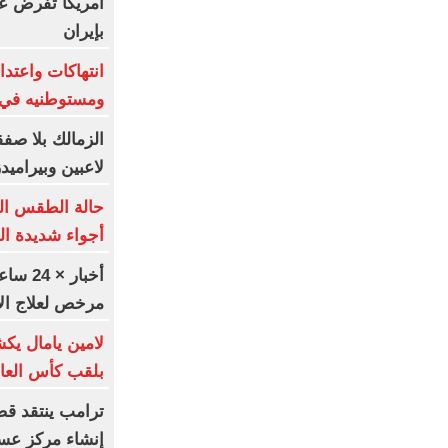
أمريكا تفرض ع
بإيران
انتهاكات واعتدا
ومستوطنيه في 
لاعبين وبيراميد
أجواء شديدة ال
مرخص لعلاج الإ
لامين يامال يك
بلقب كأس العا
ترامب ينتقد قض
إنشاء مركز عس