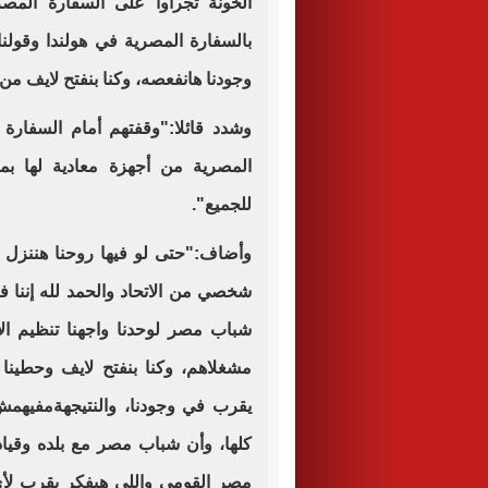
الخونة تجرأوا على السفارة المصري
بالسفارة المصرية في هولندا وقولن
وجودنا هانفعصه، وكنا بنفتح لايف م
وشدد قائلا:"وقفتهم أمام السفارة
المصرية من أجهزة معادية لها بم
للجميع".
وأضاف:"حتى لو فيها روحنا هننزل نح
شخصي من الاتحاد والحمد لله إننا فر
شباب مصر لوحدنا واجهنا تنظيم الإ
مشغلاهم، وكنا بنفتح لايف وحطينا 
يقرب في وجودنا، والنتيجهةمفيهمش ر
كلها، وأن شباب مصر مع بلده وقي
مصر القومي واللي هيفكر يقرب لأي