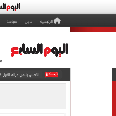
الرئيسية
عاجل
سياسة
الأهلي ينهي مرانه الأول ف
"تنظيم الاتصالات": تسجيل ا
مشاهد ساحرة على شاطئ رأس
الكشف عن قصر محمد صلاح ا
الاتحاد التركي يمنح طرابز
برشلونة يطرح تذاكر مواجه